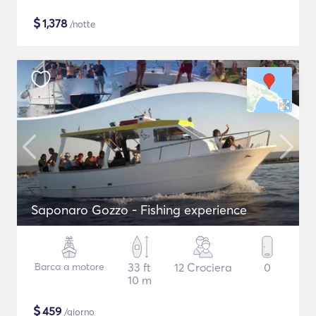
$
1,378
/notte
Saponaro Gozzo - Fishing experience
Barca a motore
33 ft
12 Crociera
0
10 m
$
459
/giorno