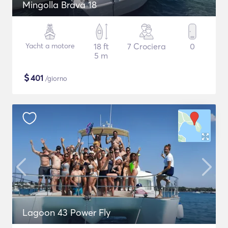
Mingolla Brava 18
Yacht a motore
18 ft
7 Crociera
0
5 m
$
401
/giorno
Lagoon 43 Power Fly