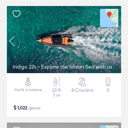
Indigo 22s - Explore the Ionian Sea with us
Yacht a motore
23 ft
8 Crociera
0
7 m
$
1,022
/giorno