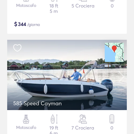
Motoscafo
18 ft
5 Crociera
0
5 m
$
344
/giorno
585 Speed Cayman
Motoscafo
19 ft
7 Crociera
0
6 m