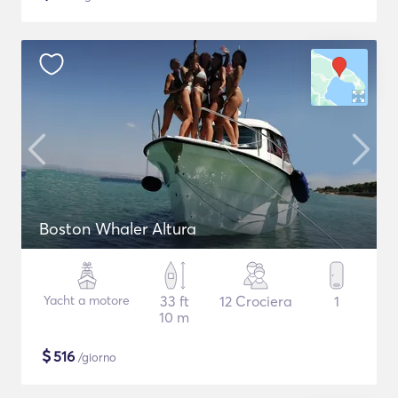
Boston Whaler Altura
Yacht a motore
33 ft
12 Crociera
1
10 m
$
516
/giorno