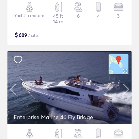
Yacht a motore
45 ft
6
4
3
14 m
$
689
/notte
Enterprise Marine 46 Fly Bridge