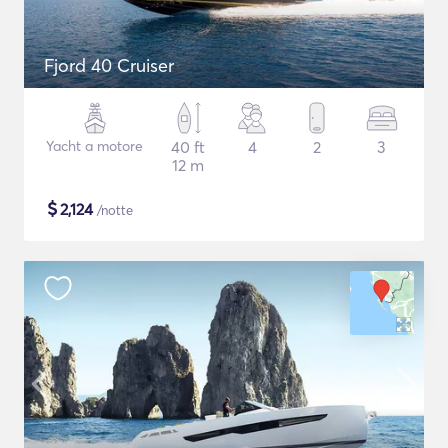
Fjord 40 Cruiser
Yacht a motore
40 ft
4
2
3
12 m
$
2,124
/notte