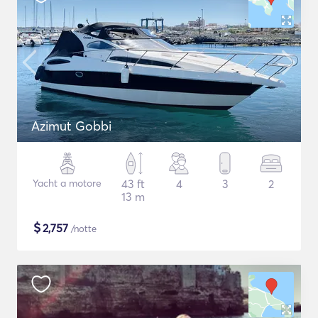
Azimut Gobbi
Yacht a motore
43 ft
4
3
2
13 m
$
2,757
/notte