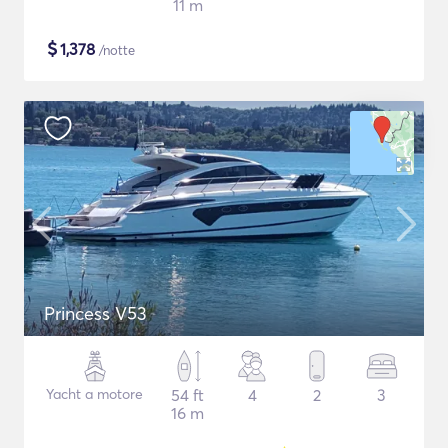
11 m
$
1,378
/notte
Princess V53
Yacht a motore
54 ft
4
2
3
16 m