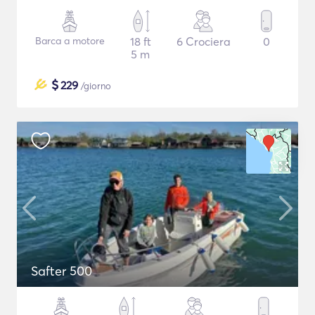
Barca a motore
18 ft
6 Crociera
0
5 m
$
229
/giorno
Safter 500