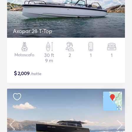
Axopar 28 T-Top
Motoscafo
30 ft
2
1
1
9 m
$
2,009
/notte