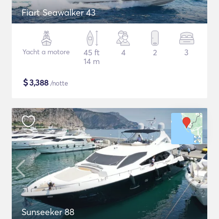
Fiart Seawalker 43
Yacht a motore
45 ft
4
2
3
14 m
$
3,388
/notte
Sunseeker 88