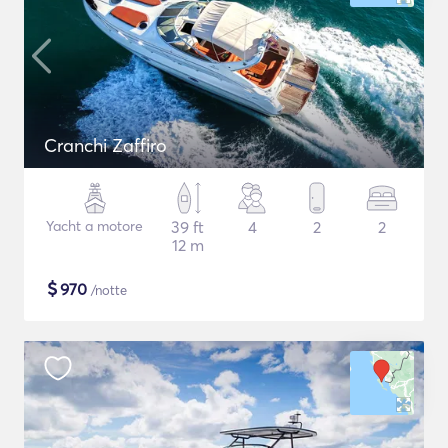
Cranchi Zaffiro
Yacht a motore
39 ft
4
2
2
12 m
$
970
/notte