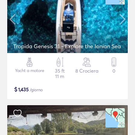
Tropida Genesis 31 - Explore the Ionian Sea
Yacht a motore
35 ft
8 Crociera
0
11 m
$
1,435
/giorno