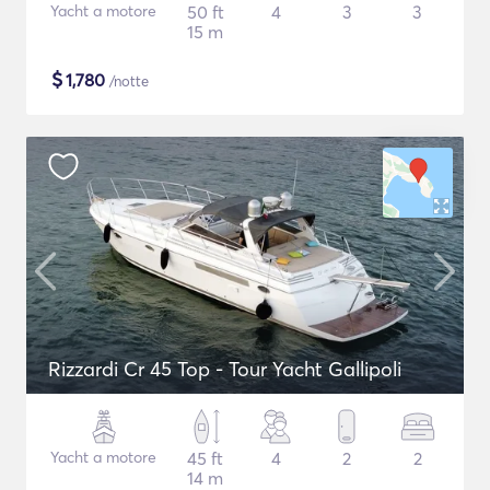
Yacht a motore
50 ft
4
3
3
15 m
$
1,780
/notte
Rizzardi Cr 45 Top - Tour Yacht Gallipoli
Yacht a motore
45 ft
4
2
2
14 m