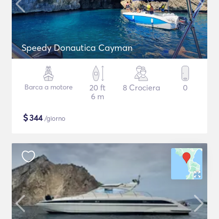
Speedy Donautica Cayman
Barca a motore
20 ft
8 Crociera
0
6 m
$
344
/giorno