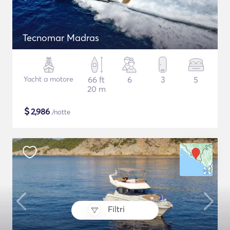
Tecnomar Madras
Yacht a motore
66 ft
6
3
5
20 m
$
2,986
/notte
Filtri