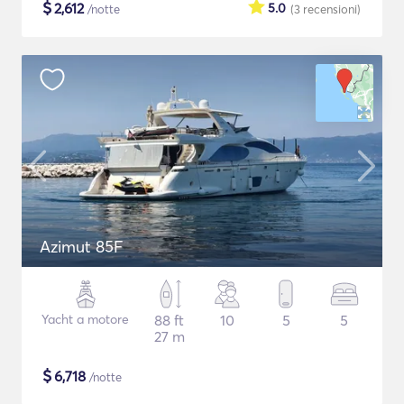
$
2,612
5.0
/notte
(3
recensioni
)
Azimut 85F
Yacht a motore
88 ft
10
5
5
27 m
$
6,718
/notte