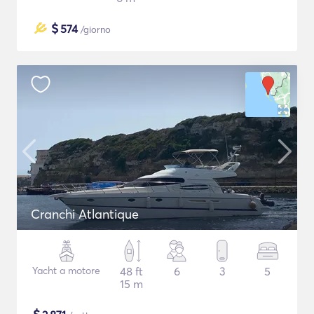
$
574
/giorno
Cranchi Atlantique
Yacht a motore
48 ft
6
3
5
15 m