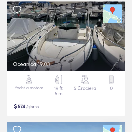
Oceanica 19.03
Yacht a motore
19 ft
5 Crociera
0
6 m
$
574
/giorno