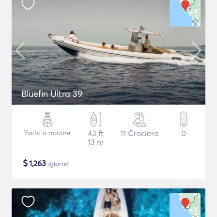
Bluefin Ultra 39
Yacht a motore
43 ft
11 Crociera
0
13 m
$
1,263
/giorno