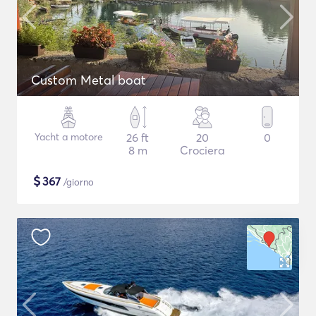
Custom Metal boat
Yacht a motore
26 ft
20
0
8 m
Crociera
$
367
/giorno