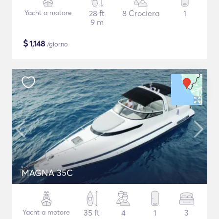
Yacht a motore
28 ft
8 Crociera
1
9 m
$
1,148
/giorno
MAGNA 35C
Yacht a motore
35 ft
4
1
3