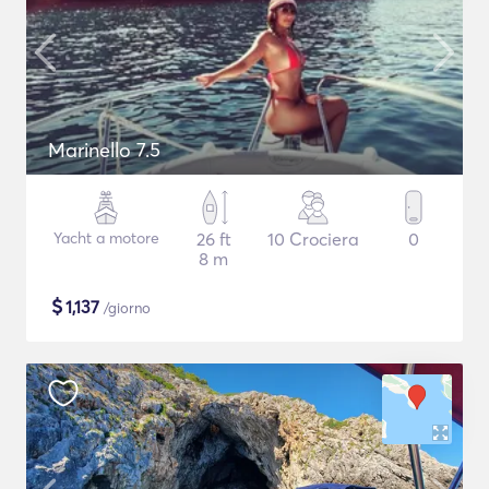
Marinello 7.5
Yacht a motore
26 ft
10 Crociera
0
8 m
$
1,137
/giorno