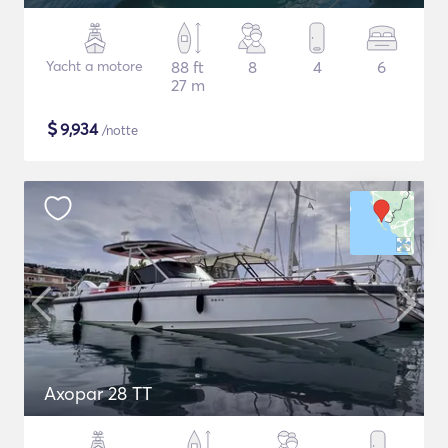
Yacht a motore
88 ft
8
4
6
27 m
$
9,934
/notte
Axopar 28 TT