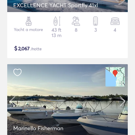
EXCELLENCE YACHT Sportfly 41xl
Yacht a motore
43 ft
8
3
4
13 m
$
2,067
/notte
Marinello Fisherman