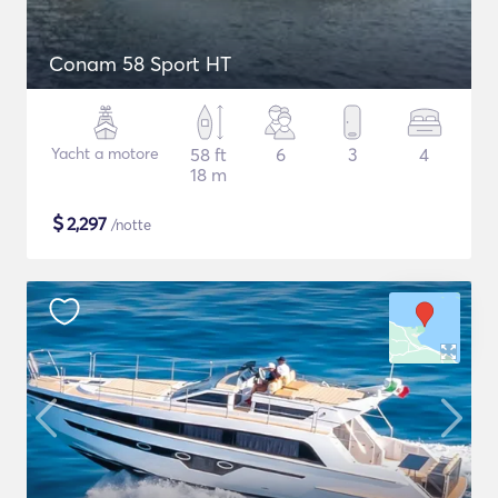
Conam 58 Sport HT
Yacht a motore
58 ft
6
3
4
18 m
$
2,297
/notte