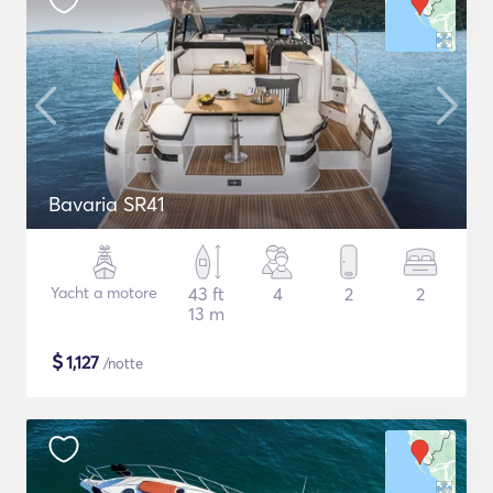
Bavaria SR41
Yacht a motore
43 ft
4
2
2
13 m
$
1,127
/notte