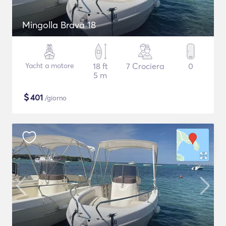
Mingolla Brava 18
Yacht a motore
18 ft
7 Crociera
0
5 m
$
401
/giorno