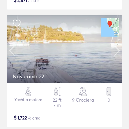
$
2,871
/notte
Novurania 22
Yacht a motore
22 ft
9 Crociera
0
7 m
$
1,722
/giorno