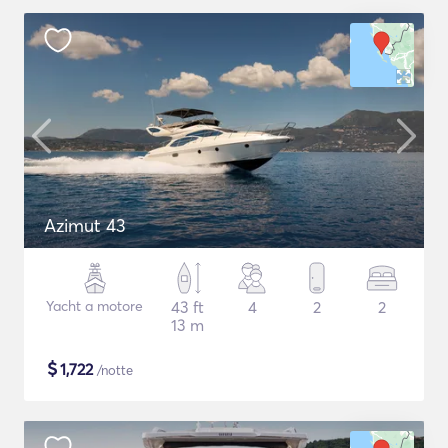
Azimut 43
Yacht a motore
43 ft
4
2
2
13 m
$
1,722
/notte