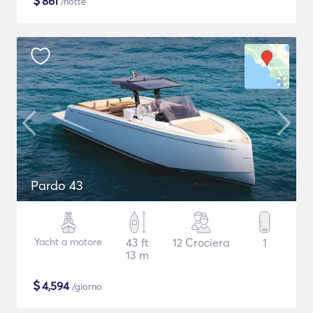
$
861
/notte
Pardo 43
Yacht a motore
43 ft
12 Crociera
1
13 m
$
4,594
/giorno