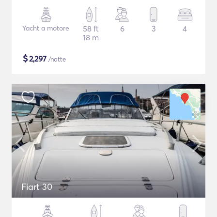
Yacht a motore
58 ft
6
3
4
18 m
$
2,297
/notte
Fiart 30