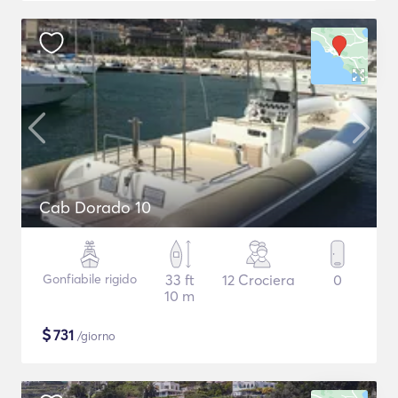
Cab Dorado 10
Gonfiabile rigido
33 ft
12 Crociera
0
10 m
$
731
/giorno