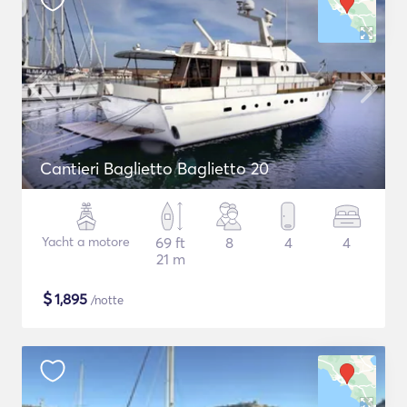
Cantieri Baglietto Baglietto 20
Yacht a motore
69 ft
8
4
4
21 m
$
1,895
/notte