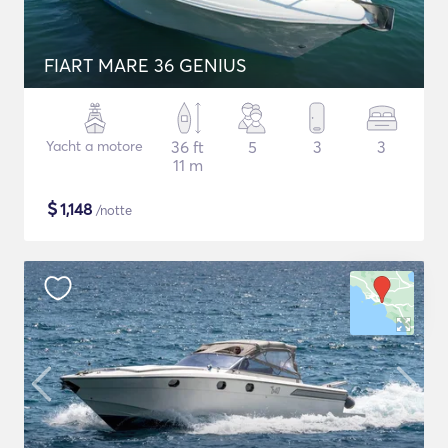
FIART MARE 36 GENIUS
Yacht a motore
36 ft
5
3
3
11 m
$
1,148
/notte