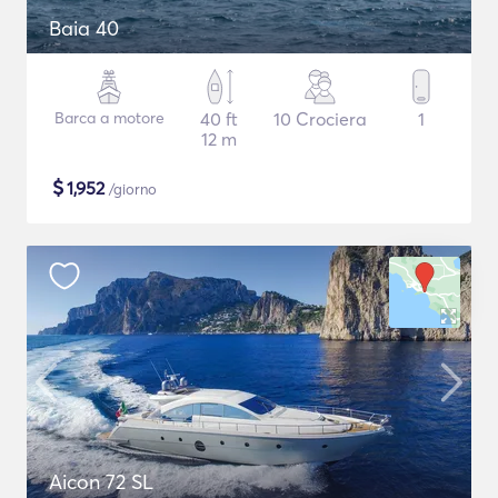
Baia 40
Barca a motore
40 ft
10 Crociera
1
12 m
$
1,952
/giorno
Aicon 72 SL