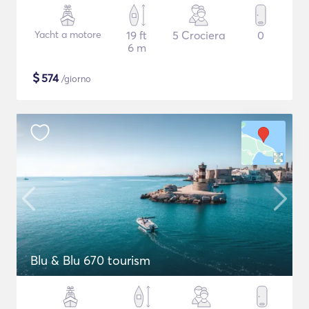
Yacht a motore
19 ft
5 Crociera
0
6 m
$
574
/giorno
Blu & Blu 670 tourism