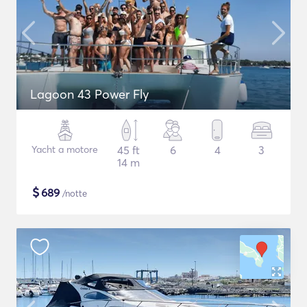
Lagoon 43 Power Fly
Yacht a motore
45 ft
6
4
3
14 m
$
689
/notte