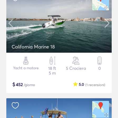
California Marine 18
Yacht a motore
18 ft
5 Crociera
0
5 m
$
452
5.0
/giorno
(1
recensioni
)