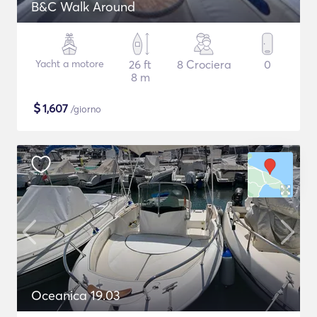
B&C Walk Around
Yacht a motore
26 ft
8 Crociera
0
8 m
$
1,607
/giorno
Oceanica 19.03