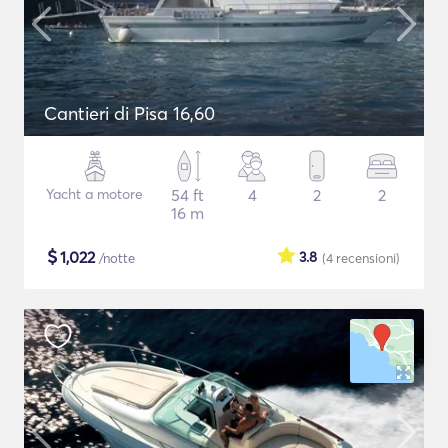
Cantieri di Pisa 16,60
Yacht a motore
54 ft
4
2
2
16 m
$
1,022
3.8
/notte
(4
recensioni
)