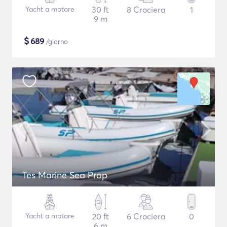
Yacht a motore
30 ft
8 Crociera
1
9 m
$
689
/giorno
Tes Marine Sea Prop
Yacht a motore
20 ft
6 Crociera
0
6 m