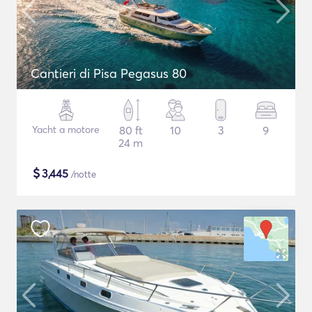
Cantieri di Pisa Pegasus 80
Yacht a motore
80 ft
10
3
9
24 m
$
3,445
/notte