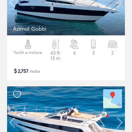
Azimut Gobbi
Yacht a motore
43 ft
4
3
2
13 m
$
2,757
/notte