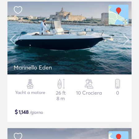
Marinello Eden
Yacht a motore
26 ft
10 Crociera
0
8 m
$
1,148
/giorno