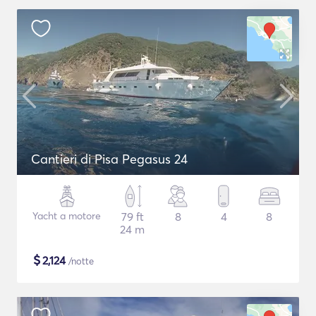
Cantieri di Pisa Pegasus 24
Yacht a motore
79 ft
8
4
8
24 m
$
2,124
/notte