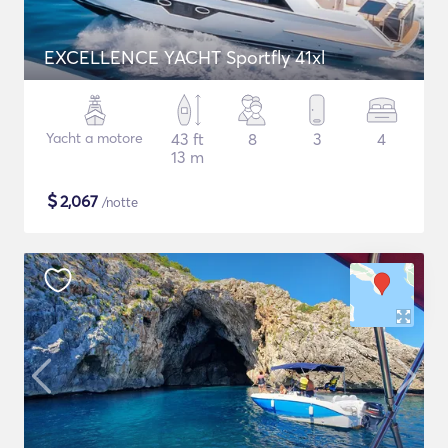
EXCELLENCE YACHT Sportfly 41xl
Yacht a motore
43 ft
8
3
4
13 m
$
2,067
/notte