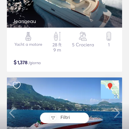
Jeanneau
Yacht a motore
28 ft
5 Crociera
1
9 m
$
1,378
/giorno
Filtri