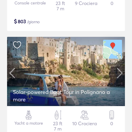
Console centrale
23 ft
9 Crociera
0
7 m
$
803
/giorno
Solar-powered Boat Tour in Polignano a
mare
Yacht a motore
23 ft
10 Crociera
0
7 m