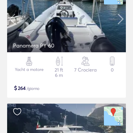
Panamera PY 60
Yacht a motore
21 ft
7 Crociera
0
6 m
$
264
/giorno