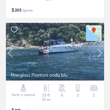
$
203
/giorno
fiberglass Piantoni onda blu
Yacht a motore
33 ft
6
2
2
10 m