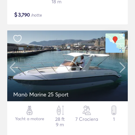
18 m
$
3,790
/notte
Manò Marine 25 Sport
Yacht a motore
28 ft
7 Crociera
1
9 m