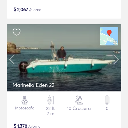
$
2,067
/giorno
Marinello Eden 22
Motoscafo
22 ft
10 Crociera
0
7 m
$
1,378
/giorno