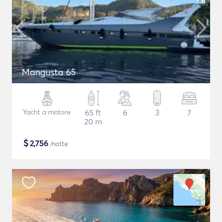
Mangusta 65
Yacht a motore
65 ft
6
3
7
20 m
$
2,756
/notte