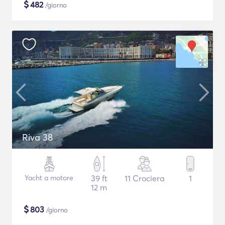
$
482
/giorno
Riva 38
Yacht a motore
39 ft
11 Crociera
1
12 m
$
803
/giorno