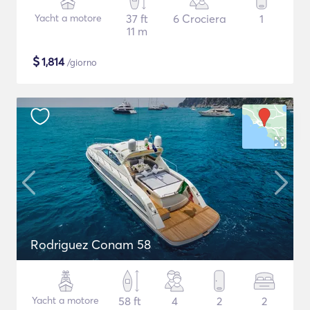
Yacht a motore
37 ft
6 Crociera
1
11 m
$
1,814
/giorno
Rodriguez Conam 58
Yacht a motore
58 ft
4
2
2