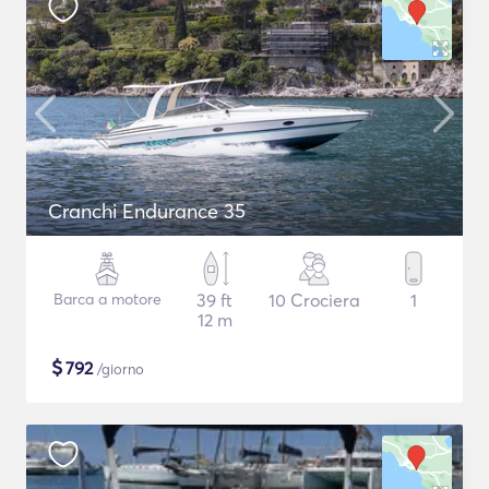
Cranchi Endurance 35
Barca a motore
39 ft
10 Crociera
1
12 m
$
792
/giorno