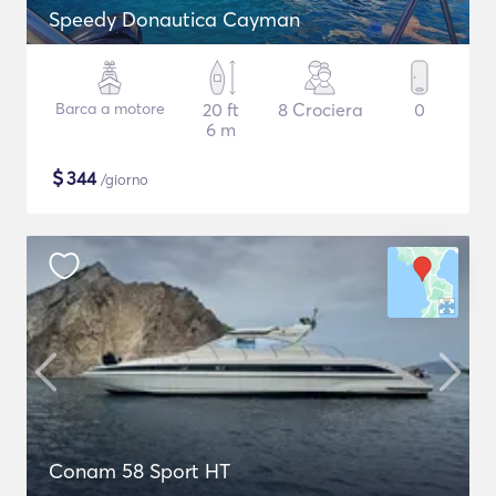
Speedy Donautica Cayman
Barca a motore
20 ft
8 Crociera
0
6 m
$
344
/giorno
Conam 58 Sport HT