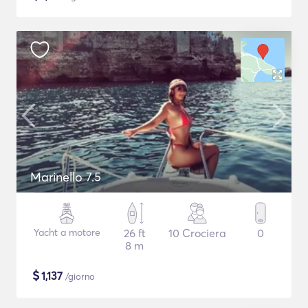
Marinello 7.5
Yacht a motore
26 ft
10 Crociera
0
8 m
$
1,137
/giorno