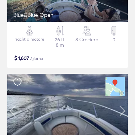
Blue&Blue Open
Yacht a motore
26 ft
8 Crociera
0
8 m
$
1,607
/giorno