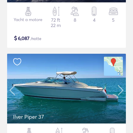
Yacht a motore
72 ft
8
4
5
22 m
$
6,087
/notte
Ilver Piper 37