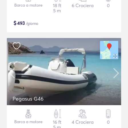
Barca a motore
18 ft
6 Crociera
0
5 m
$
493
/giorno
Pegasus G46
Barca a motore
16 ft
4 Crociera
0
5 m