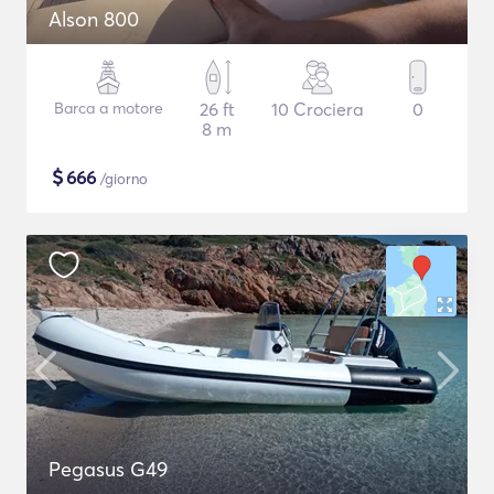
Alson 800
Barca a motore
26 ft
10 Crociera
0
8 m
$
666
/giorno
Pegasus G49