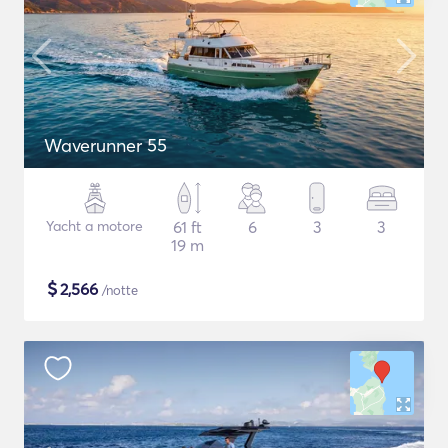
Waverunner 55
Yacht a motore
61 ft
6
3
3
19 m
$
2,566
/notte