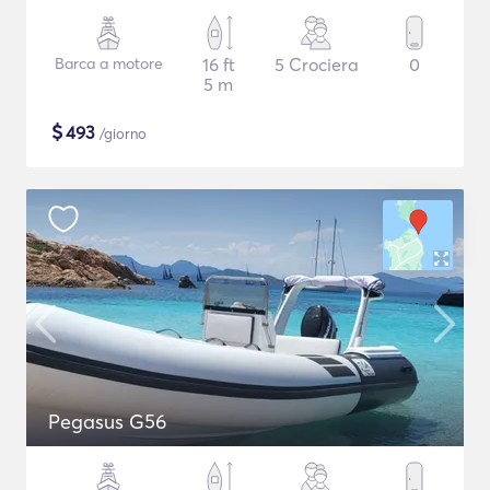
Barca a motore
16 ft
5 Crociera
0
5 m
$
493
/giorno
Pegasus G56