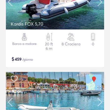
Kardis FOX 5,70
Barca a motore
20 ft
8 Crociera
0
6 m
$
459
/giorno