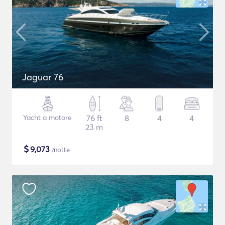
Jaguar 76
Yacht a motore
76 ft
8
4
4
23 m
$
9,073
/notte