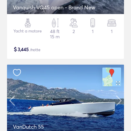
Vanquish VQ45 open - Brand New
Yacht a motore
48 ft
2
1
1
15 m
$
3,445
/notte
VanDutch 55