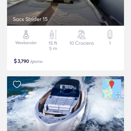
Sacs Strider 15
Weekender
15 ft
10 Crociera
1
5 m
$
3,790
/giorno