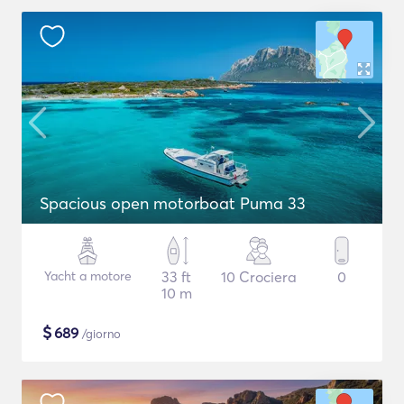
Spacious open motorboat Puma 33
Yacht a motore
33 ft
10 Crociera
0
10 m
$
689
/giorno