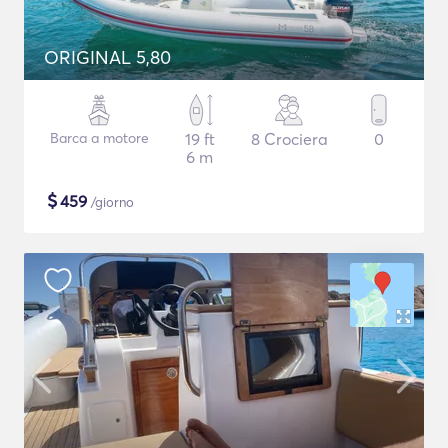
ORIGINAL 5,80
Barca a motore
19 ft
8 Crociera
0
6 m
$
459
/giorno