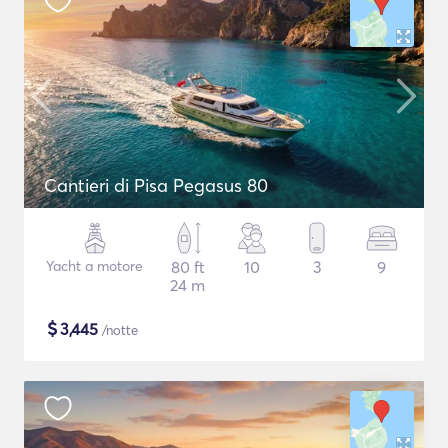
Cantieri di Pisa Pegasus 80
Yacht a motore
80 ft
10
3
9
24 m
$
3,445
/notte