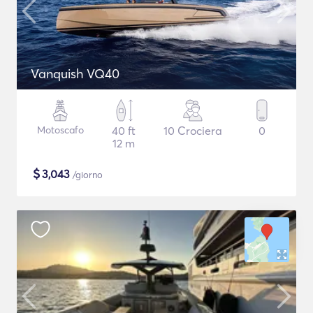
Vanquish VQ40
Motoscafo
40 ft
10 Crociera
0
12 m
$
3,043
/giorno