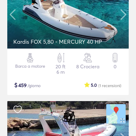
Kardis FOX 5,80 - MERCURY 40 HP
Barca a motore
20 ft
8 Crociera
0
6 m
$
459
5.0
/giorno
(1
recensioni
)