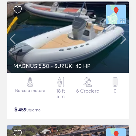
MAGNUS 5.50 - SUZUKI 40 HP
Barca a motore
18 ft
6 Crociera
0
5 m
$
459
/giorno