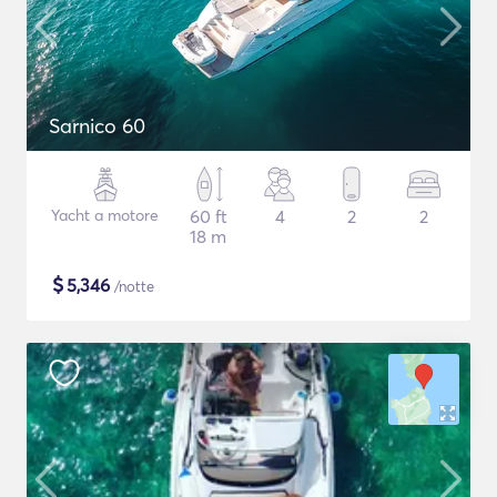
Sarnico 60
Yacht a motore
60 ft
4
2
2
18 m
$
5,346
/notte