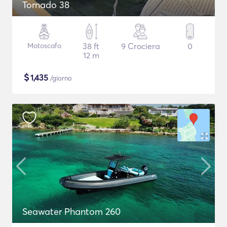
Tornado 38
Motoscafo
38 ft
9 Crociera
0
12 m
$
1,435
/giorno
Seawater Phantom 260