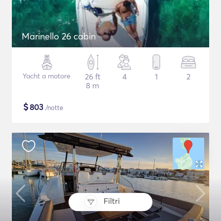
Marinello 26 cabin
Yacht a motore
26 ft
4
1
2
8 m
$
803
/notte
Filtri