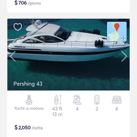
$
706
/giorno
Pershing 43
Yacht a motore
43 ft
4
2
4
13 m
$
2,050
/notte