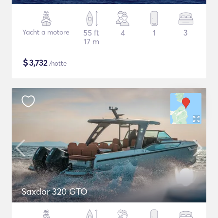
Yacht a motore
55 ft
4
1
3
17 m
$
3,732
/notte
Saxdor 320 GTO