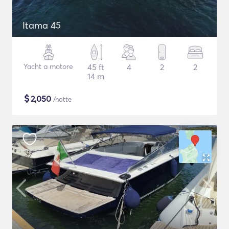
Itama 45
Yacht a motore
45 ft
4
2
2
14 m
$
2,050
/notte