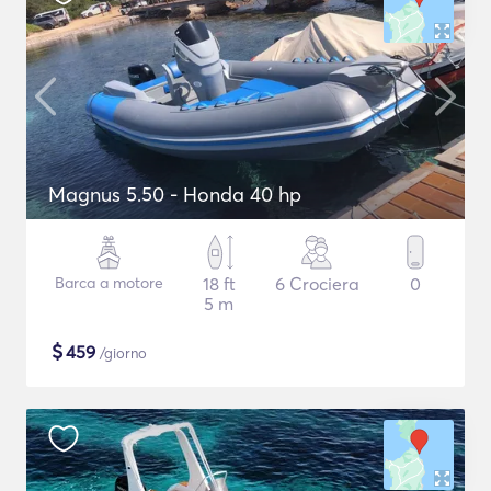
Magnus 5.50 - Honda 40 hp
Barca a motore
18 ft
6 Crociera
0
5 m
$
459
/giorno