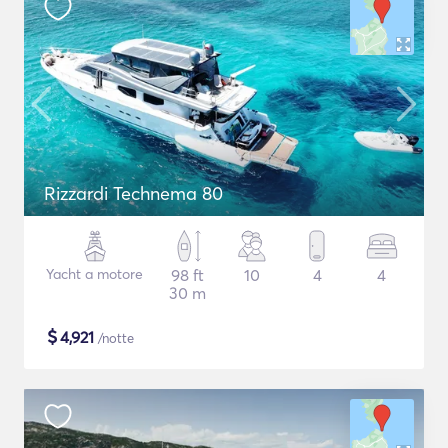
Rizzardi Technema 80
Yacht a motore
98 ft
10
4
4
30 m
$
4,921
/notte