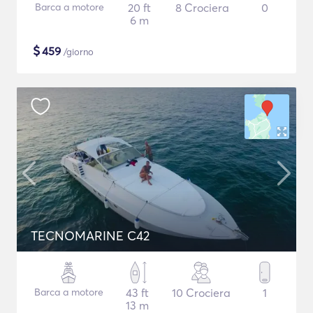
Barca a motore
20 ft
8 Crociera
0
6 m
$
459
/giorno
TECNOMARINE C42
Barca a motore
43 ft
10 Crociera
1
13 m