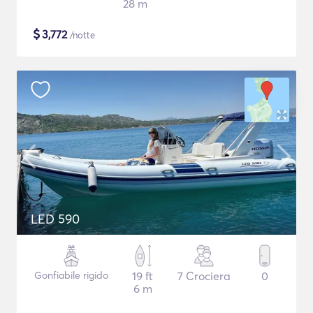
28 m
$
3,772
/notte
LED 590
Gonfiabile rigido
19 ft
7 Crociera
0
6 m