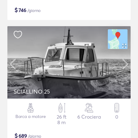
$
746
/giorno
SCIALLINO 25
Barca a motore
26 ft
6 Crociera
0
8 m
$
689
/giorno