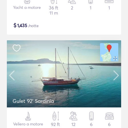
Yacht a motore
36 ft
2
1
1
11 m
$
1,435
/notte
Gulet 92' Sardinia
Veliero a motore
92 ft
12
6
6