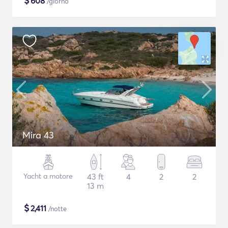
$
608
/giorno
Mira 43
Yacht a motore
43 ft
4
2
2
13 m
$
2,411
/notte