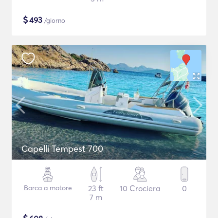
$
493
/giorno
Capelli Tempest 700
Barca a motore
23 ft
10 Crociera
0
7 m