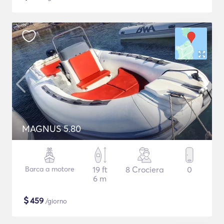
MAGNUS 5.80
Barca a motore
19 ft
8 Crociera
0
6 m
$
459
/giorno