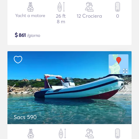
Yacht a motore
26 ft
12 Crociera
0
8 m
$
861
/giorno
Sacs 590