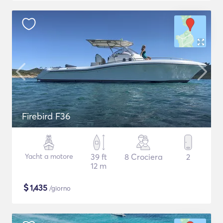
Firebird F36
Yacht a motore
39 ft
8 Crociera
2
12 m
$
1,435
/giorno