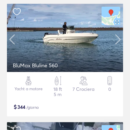
BluMax Bluline 560
Yacht a motore
18 ft
7 Crociera
0
5 m
$
344
/giorno