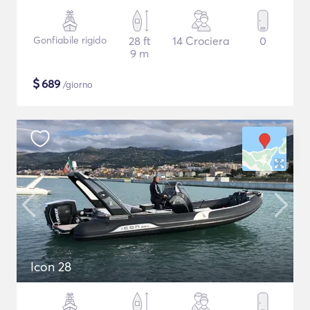
Gonfiabile rigido
28 ft
14 Crociera
0
9 m
$
689
/giorno
Icon 28