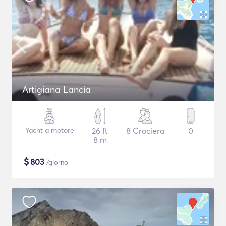
Artigiana Lancia
Yacht a motore
26 ft
8 Crociera
0
8 m
$
803
/giorno