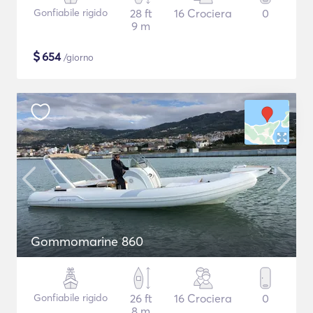
Gonfiabile rigido
28 ft
16 Crociera
0
9 m
$
654
/giorno
Gommomarine 860
Gonfiabile rigido
26 ft
16 Crociera
0
8 m