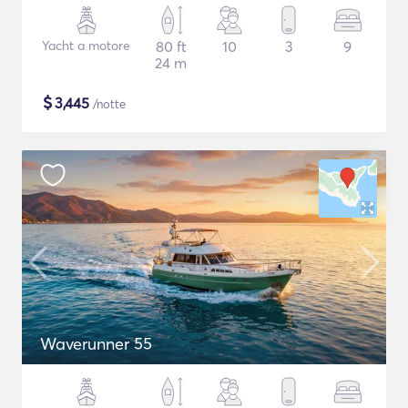
Yacht a motore
80 ft
10
3
9
24 m
$
3,445
/notte
Waverunner 55