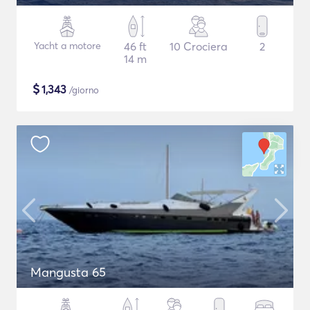
Yacht a motore
46 ft
10 Crociera
2
14 m
$
1,343
/giorno
Mangusta 65