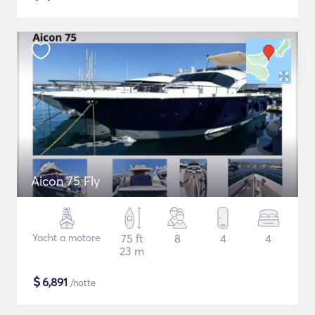
Aicon 75 Fly
Yacht a motore
75 ft
8
4
4
23 m
$
6,891
/notte