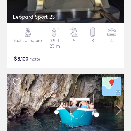
Leopard Sport 23
Yacht a motore
75 ft
6
3
4
23 m
$
3,100
/notte