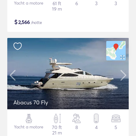
Yacht a motore
61 ft
6
3
3
19 m
$
2,566
/notte
Abacus 70 Fly
Yacht a motore
70 ft
8
4
5
21 m