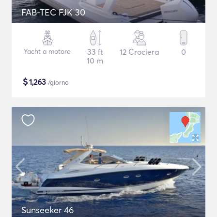
FAB-TEC FJK 30
Yacht a motore
33 ft
12 Crociera
0
10 m
$
1,263
/giorno
Sunseeker 46