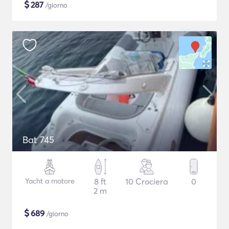
$
287
/giorno
Bat 745
Yacht a motore
8 ft
10 Crociera
0
2 m
$
689
/giorno