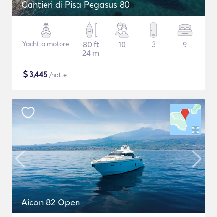
Cantieri di Pisa Pegasus 80
Yacht a motore
80 ft
10
3
9
24 m
$
3,445
/notte
Aicon 82 Open