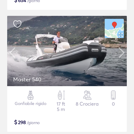
$
654
/giorno
Master 540
Gonfiabile rigido
17 ft
8 Crociera
0
5 m
$
298
/giorno