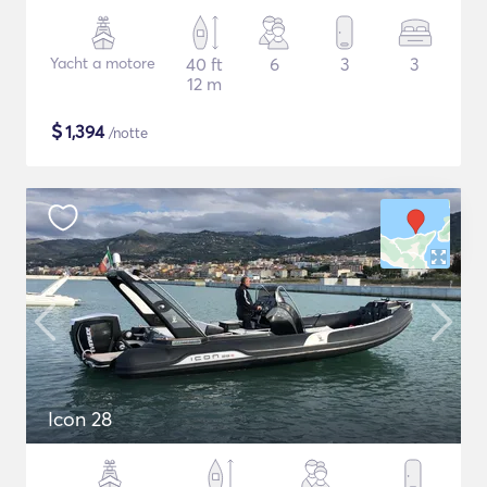
Yacht a motore
40 ft
6
3
3
12 m
$
1,394
/notte
Icon 28