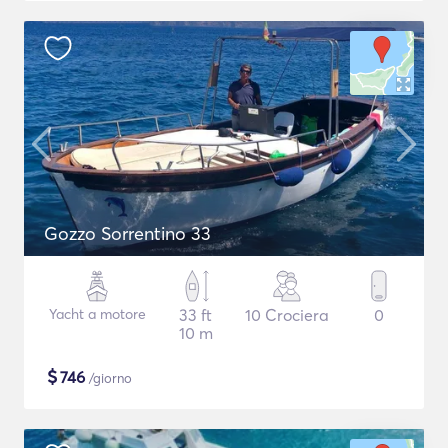
Gozzo Sorrentino 33
Yacht a motore
33 ft
10 Crociera
0
10 m
$
746
/giorno