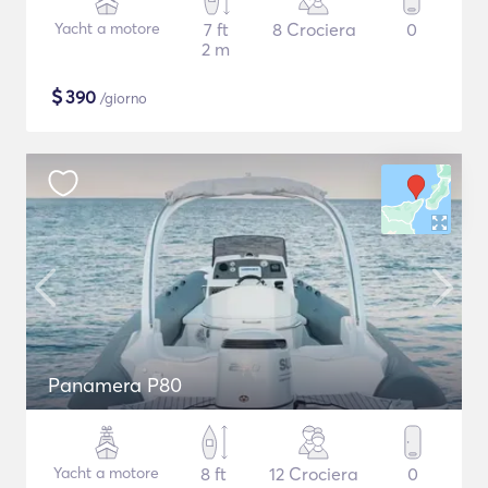
Yacht a motore
7 ft
8 Crociera
0
2 m
$
390
/giorno
Panamera P80
Yacht a motore
8 ft
12 Crociera
0