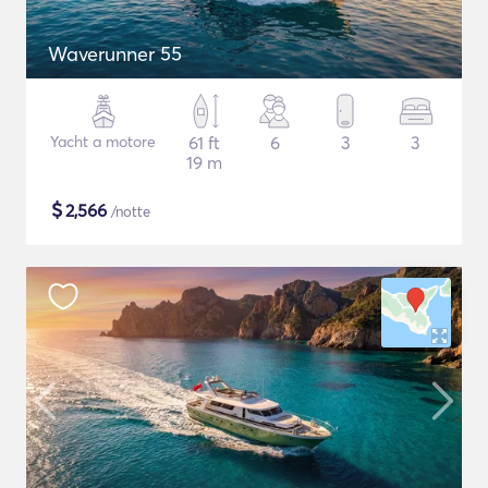
Waverunner 55
Yacht a motore
61 ft
6
3
3
19 m
$
2,566
/notte