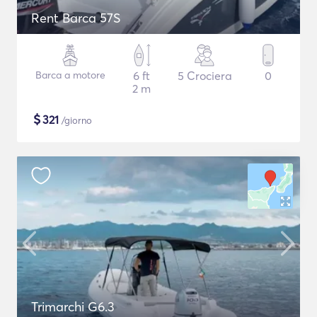
Rent Barca 57S
Barca a motore
6 ft
5 Crociera
0
2 m
$
321
/giorno
Trimarchi G6.3