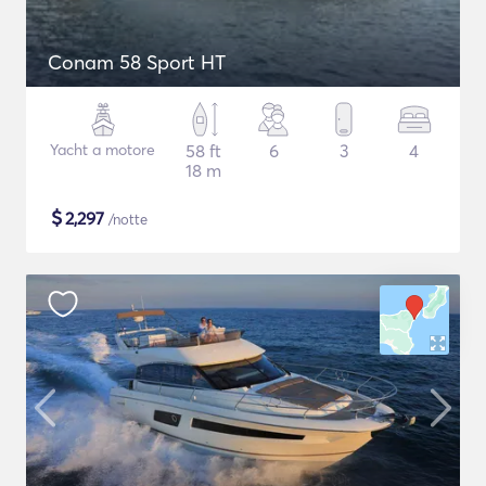
Conam 58 Sport HT
Yacht a motore
58 ft
6
3
4
18 m
$
2,297
/notte