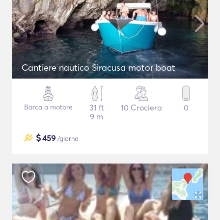
Cantiere nautico Siracusa motor boat
Barca a motore
31 ft
10 Crociera
0
9 m
$
459
/giorno