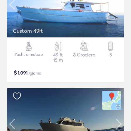
Custom 49ft
Yacht a motore
49 ft
8 Crociera
3
15 m
$
1,091
/giorno