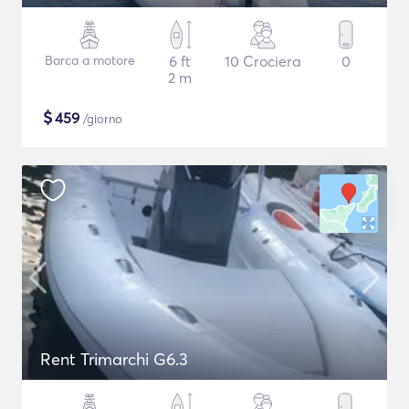
Barca a motore
6 ft
10 Crociera
0
2 m
$
459
/giorno
Rent Trimarchi G6.3