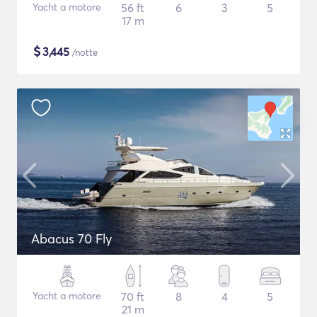
Yacht a motore
56 ft
6
3
5
17 m
$
3,445
/notte
Abacus 70 Fly
Yacht a motore
70 ft
8
4
5
21 m