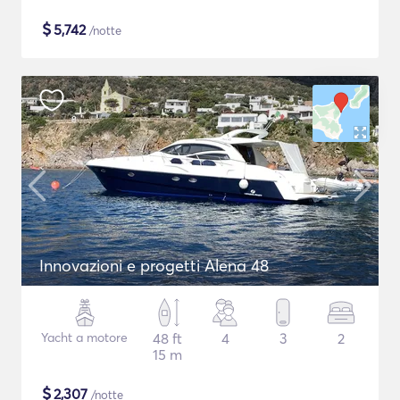
$
5,742
/notte
Innovazioni e progetti Alena 48
Yacht a motore
48 ft
4
3
2
15 m
$
2,307
/notte