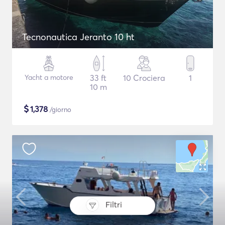
Tecnonautica Jeranto 10 ht
Yacht a motore
33 ft
10 Crociera
1
10 m
$
1,378
/giorno
Filtri