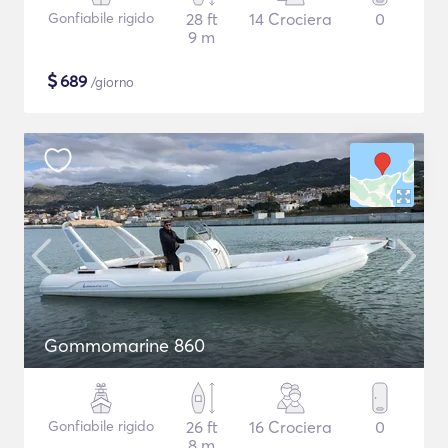
Gonfiabile rigido
28 ft
14 Crociera
0
9 m
$
689
/giorno
Gommomarine 860
Gonfiabile rigido
26 ft
16 Crociera
0
8 m