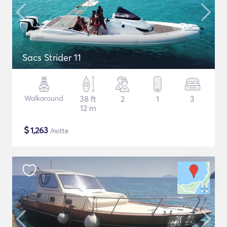
Sacs Strider 11
Walkaround
38 ft
2
1
3
12 m
$
1,263
/notte