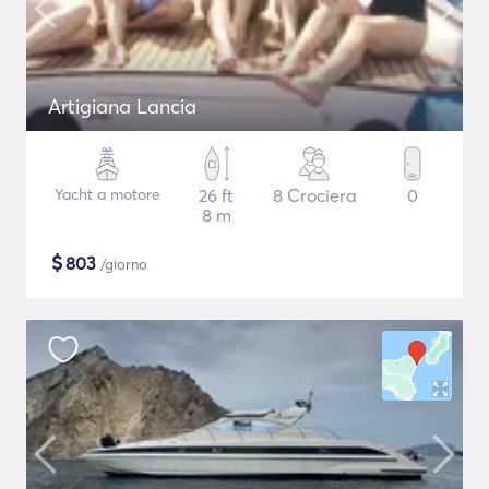
Artigiana Lancia
Yacht a motore
26 ft
8 Crociera
0
8 m
$
803
/giorno