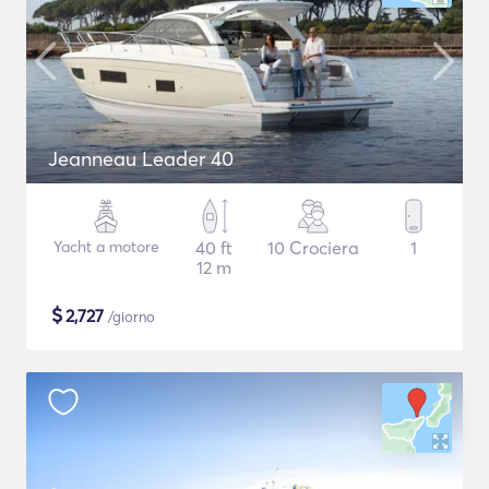
Jeanneau Leader 40
Yacht a motore
40 ft
10 Crociera
1
12 m
$
2,727
/giorno