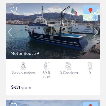
Motor Boat 39
Barca a motore
39 ft
10 Crociera
0
12 m
$
631
/giorno