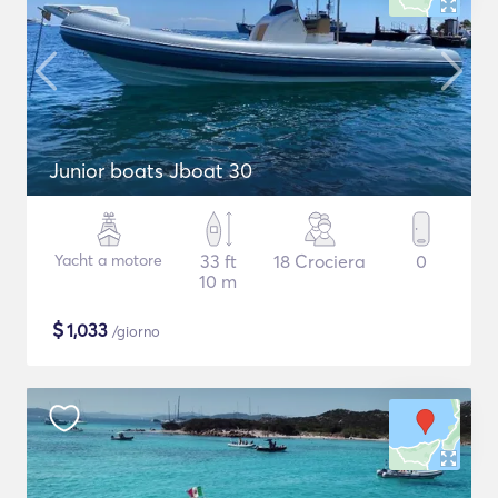
Junior boats Jboat 30
Yacht a motore
33 ft
18 Crociera
0
10 m
$
1,033
/giorno