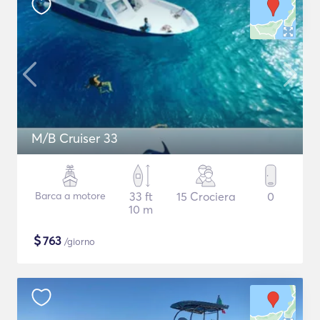
M/B Cruiser 33
Barca a motore
33 ft
15 Crociera
0
10 m
$
763
/giorno