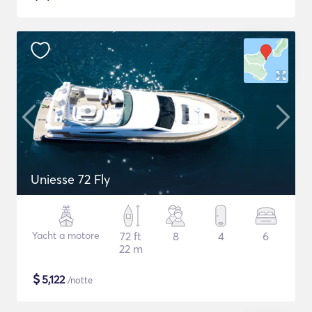
Uniesse 72 Fly
Yacht a motore
72 ft
8
4
6
22 m
$
5,122
/notte