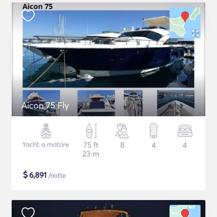
Aicon 75 Fly
Yacht a motore
75 ft
8
4
4
23 m
$
6,891
/notte