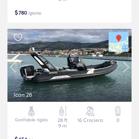
$
780
/giorno
Icon 28
Gonfiabile rigido
28 ft
16 Crociera
0
9 m