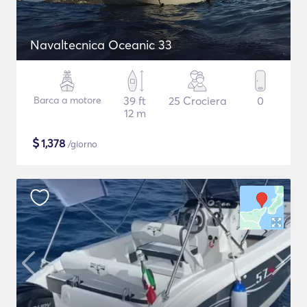
Navaltecnica Oceanic 33
Barca a motore
39 ft
25 Crociera
0
12 m
$
1,378
/giorno