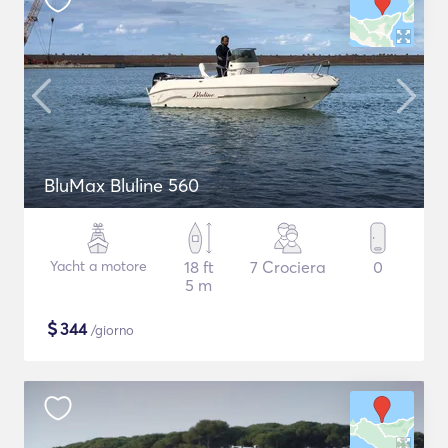
BluMax Bluline 560
Yacht a motore
18 ft
7 Crociera
0
5 m
$
344
/giorno