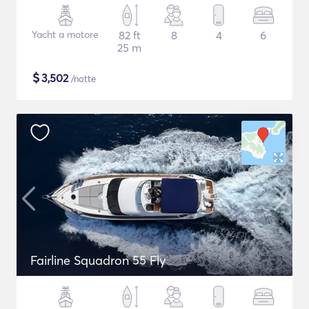
Yacht a motore
82 ft
8
4
6
25 m
$
3,502
/notte
Fairline Squadron 55 Fly