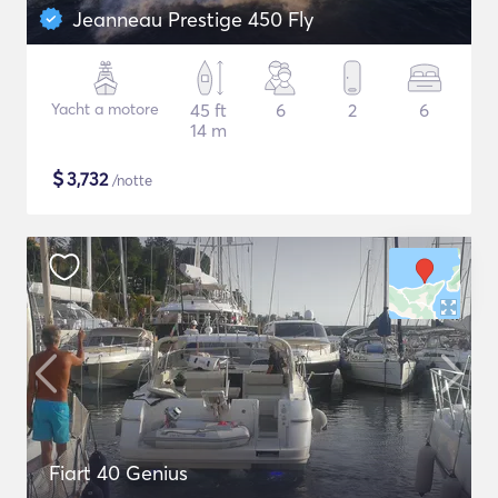
Jeanneau Prestige 450 Fly
Yacht a motore
45 ft
6
2
6
14 m
$
3,732
/notte
Fiart 40 Genius