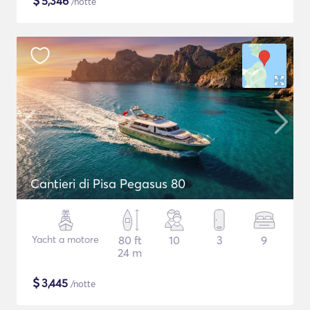
$
5,346
/notte
Cantieri di Pisa Pegasus 80
Yacht a motore
80 ft
10
3
9
24 m
$
3,445
/notte