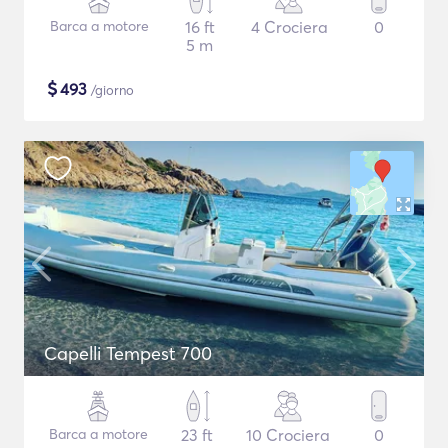
Barca a motore
16 ft
4 Crociera
0
5 m
$
493
/giorno
Capelli Tempest 700
Barca a motore
23 ft
10 Crociera
0