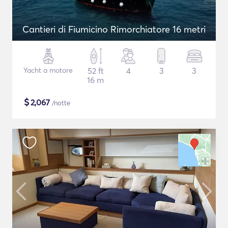
Cantieri di Fiumicino Rimorchiatore 16 metri
Yacht a motore
52 ft
4
3
3
16 m
$
2,067
/notte