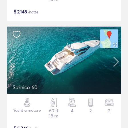
$
2,148
/notte
Sarnico 60
Yacht a motore
60 ft
4
2
2
18 m