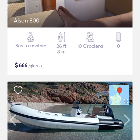
Alson 800
Barca a motore
26 ft
10 Crociera
0
8 m
$
666
/giorno