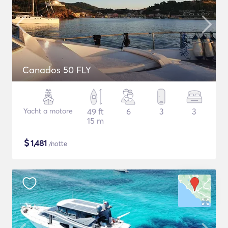
Canados 50 FLY
Yacht a motore
49 ft
6
3
3
15 m
$
1,481
/notte