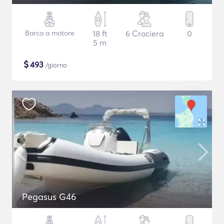
Barca a motore
18 ft
6 Crociera
0
5 m
$
493
/giorno
Pegasus G46