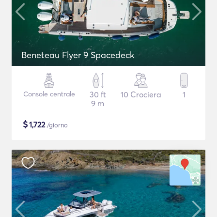
Beneteau Flyer 9 Spacedeck
Console centrale
30 ft
10 Crociera
1
9 m
$
1,722
/giorno