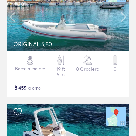
ORIGINAL 5,80
Barca a motore
19 ft
8 Crociera
0
6 m
$
459
/giorno