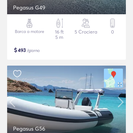
Pegasus G49
Barca a motore
16 ft
5 Crociera
0
5 m
$
493
/giorno
Pegasus G56