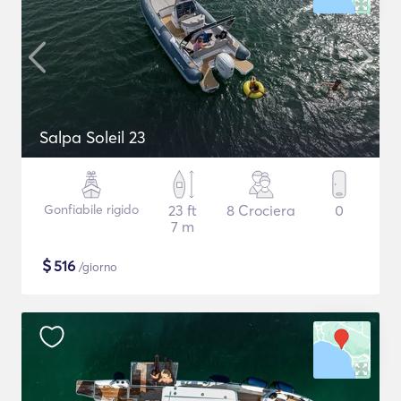
Salpa Soleil 23
Gonfiabile rigido
23 ft
8 Crociera
0
7 m
$
516
/giorno