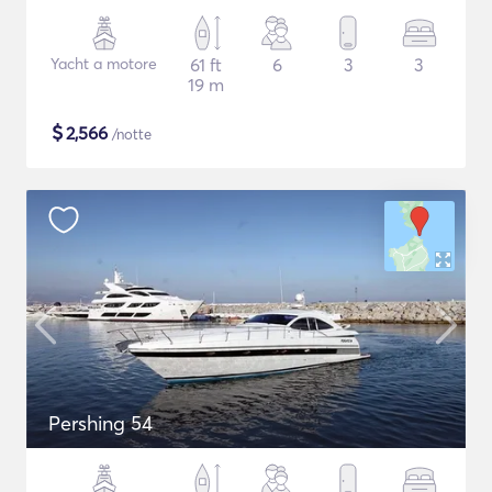
Yacht a motore
61 ft
6
3
3
19 m
$
2,566
/notte
Pershing 54