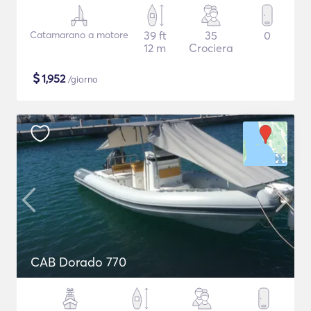
Catamarano a motore
39 ft
35
0
12 m
Crociera
$
1,952
/giorno
CAB Dorado 770