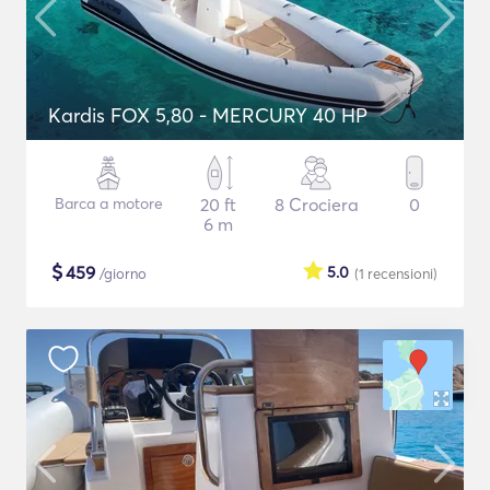
Kardis FOX 5,80 - MERCURY 40 HP
Barca a motore
20 ft
8 Crociera
0
6 m
$
459
5.0
/giorno
(1
recensioni
)