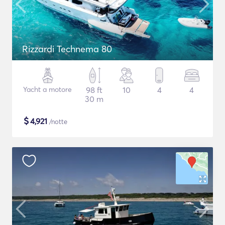
Rizzardi Technema 80
Yacht a motore
98 ft
10
4
4
30 m
$
4,921
/notte