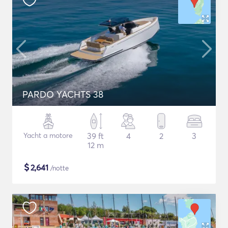
PARDO YACHTS 38
Yacht a motore
39 ft
4
2
3
12 m
$
2,641
/notte