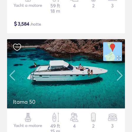
Yacht a motore
59 ft
4
2
3
18 m
$
3,584
/notte
Itama 50
Yacht a motore
49 ft
4
2
3
15 m