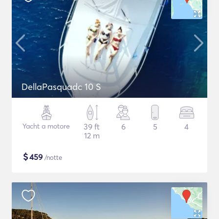
DellaPasquadc 10 S
Yacht a motore
39 ft
6
5
4
12 m
$
459
/notte