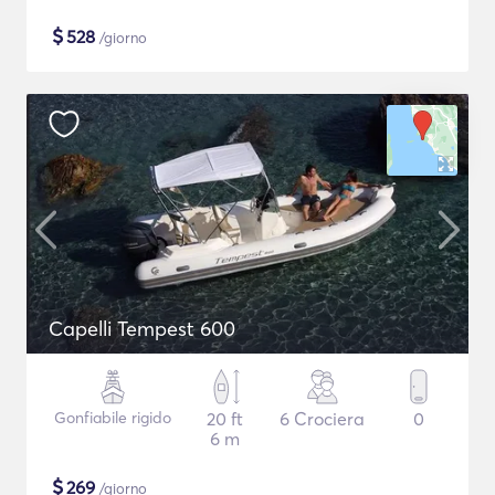
$
528
/giorno
Capelli Tempest 600
Gonfiabile rigido
20 ft
6 Crociera
0
6 m
$
269
/giorno