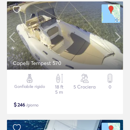
Capelli Tempest 570
Gonfiabile rigido
18 ft
5 Crociera
0
5 m
$
246
/giorno