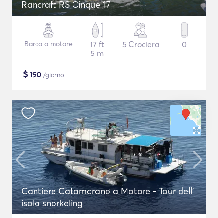
Rancraft RS Cinque 17
Barca a motore
17 ft
5 Crociera
0
5 m
$
190
/giorno
Cantiere Catamarano a Motore - Tour dell'
isola snorkeling