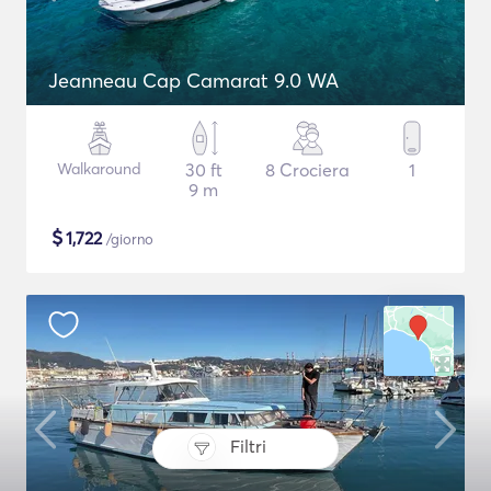
Jeanneau Cap Camarat 9.0 WA
Walkaround
30 ft
8 Crociera
1
9 m
$
1,722
/giorno
Filtri