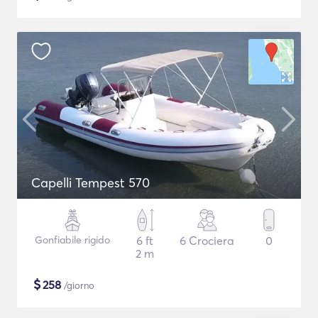
Capelli Tempest 570
Gonfiabile rigido
6 ft
6 Crociera
0
2 m
$
258
/giorno