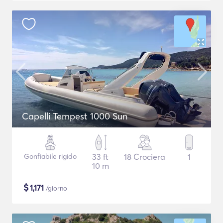
Capelli Tempest 1000 Sun
Gonfiabile rigido
33 ft
18 Crociera
1
10 m
$
1,171
/giorno