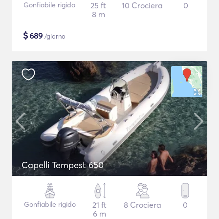
Gonfiabile rigido
25 ft
10 Crociera
0
8 m
$
689
/giorno
Capelli Tempest 650
Gonfiabile rigido
21 ft
8 Crociera
0
6 m