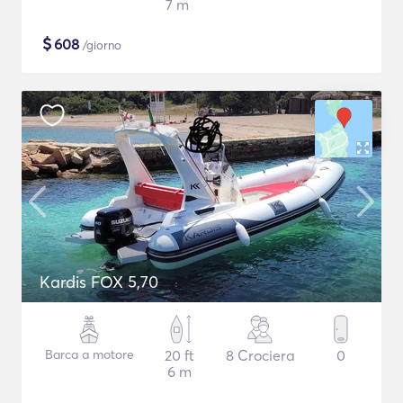
7 m
$
608
/giorno
Kardis FOX 5,70
Barca a motore
20 ft
8 Crociera
0
6 m