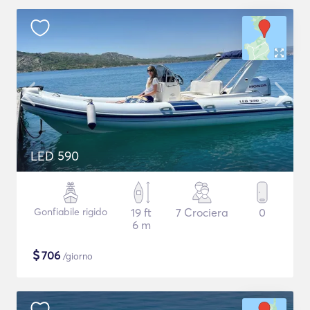
LED 590
Gonfiabile rigido
19 ft
7 Crociera
0
6 m
$
706
/giorno