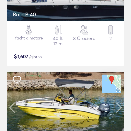
Baia B 40
Yacht a motore
40 ft
8 Crociera
2
12 m
$
1,607
/giorno