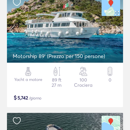
Motorship 89' (Prezzo per 150 persone)
Yacht a motore
89 ft
100
0
27 m
Crociera
$
5,742
/giorno