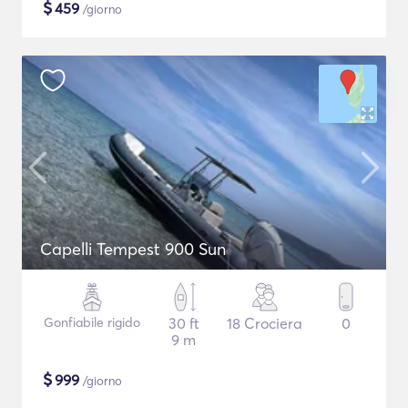
$
459
/giorno
Capelli Tempest 900 Sun
Gonfiabile rigido
30 ft
18 Crociera
0
9 m
$
999
/giorno