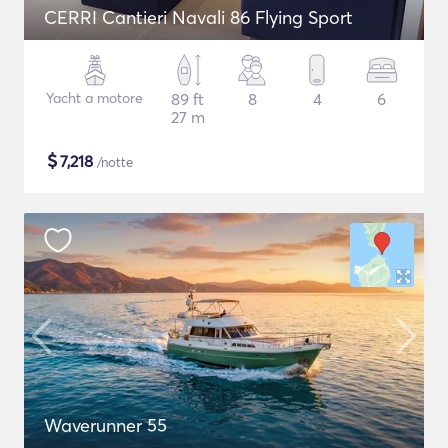
CERRI Cantieri Navali 86 Flying Sport
Yacht a motore
89 ft
8
4
6
27 m
$
7,218
/notte
Waverunner 55