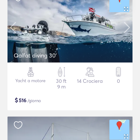
Qalfat diving 30'
Yacht a motore
30 ft
14 Crociera
0
9 m
$
516
/giorno