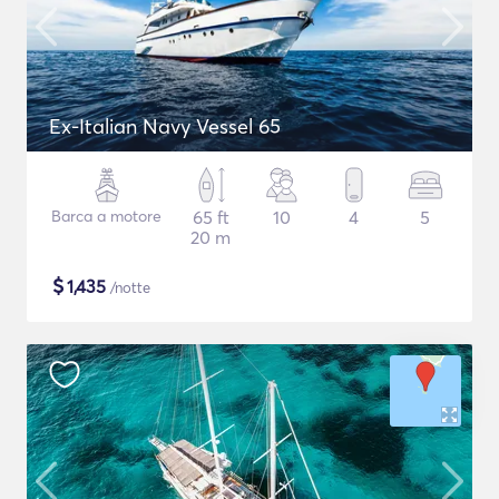
Ex-Italian Navy Vessel 65
Barca a motore
65 ft
10
4
5
20 m
$
1,435
/notte