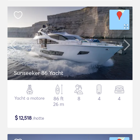
Sunseeker 86 Yacht
Yacht a motore
86 ft
8
4
4
26 m
$
12,518
/notte