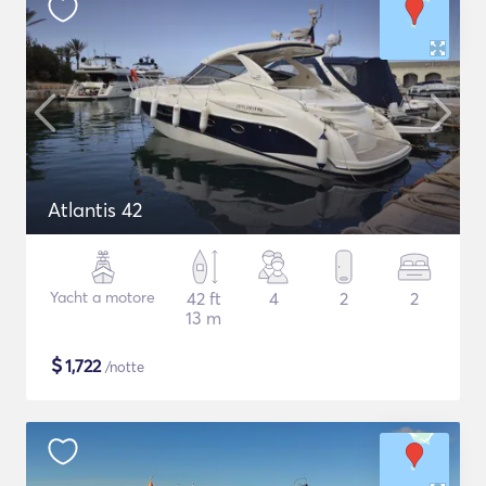
Atlantis 42
Yacht a motore
42 ft
4
2
2
13 m
$
1,722
/notte