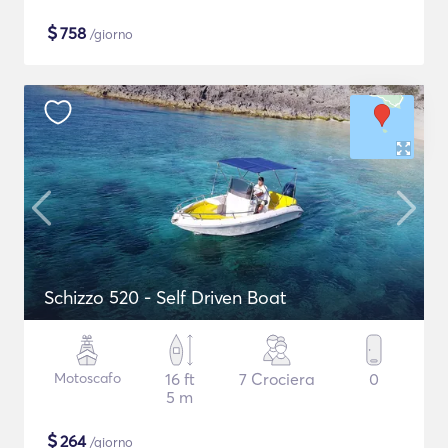
$
758
/giorno
Schizzo 520 - Self Driven Boat
Motoscafo
16 ft
7 Crociera
0
5 m
$
264
/giorno