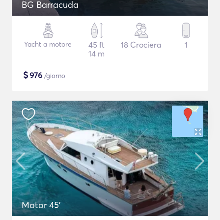
BG Barracuda
Yacht a motore
45 ft
18 Crociera
1
14 m
$
976
/giorno
Motor 45'