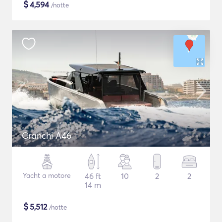
$
4,594
/notte
Cranchi A46
Yacht a motore
46 ft
10
2
2
14 m
$
5,512
/notte