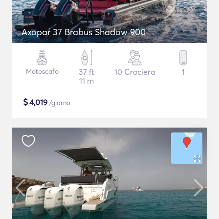
Axopar 37 Brabus Shadow 900
Motoscafo
37 ft
10 Crociera
1
11 m
$
4,019
/giorno