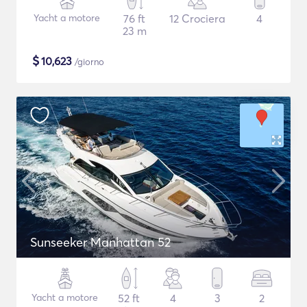
Yacht a motore
76 ft
12 Crociera
4
23 m
$
10,623
/giorno
Sunseeker Manhattan 52
Yacht a motore
52 ft
4
3
2