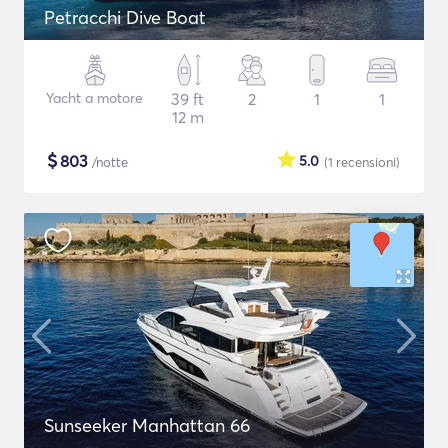
Petracchi Dive Boat
Yacht a motore
39 ft
2
1
1
12 m
$
803
5.0
/notte
(1
recensioni
)
Sunseeker Manhattan 66