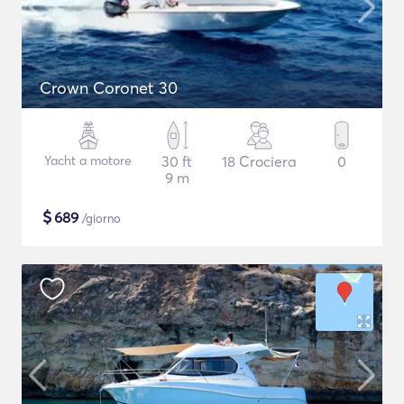
Crown Coronet 30
Yacht a motore
30 ft
18 Crociera
0
9 m
$
689
/giorno