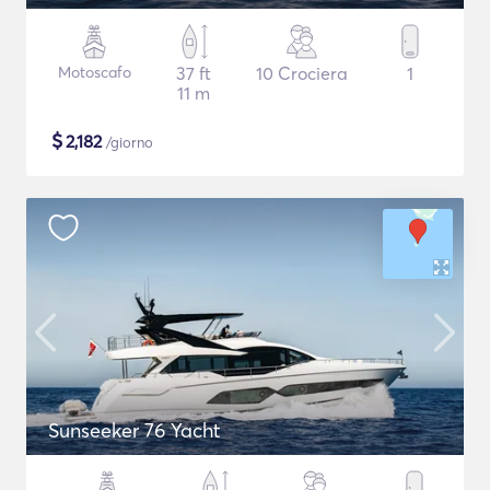
Motoscafo
37 ft
10 Crociera
1
11 m
$
2,182
/giorno
Sunseeker 76 Yacht