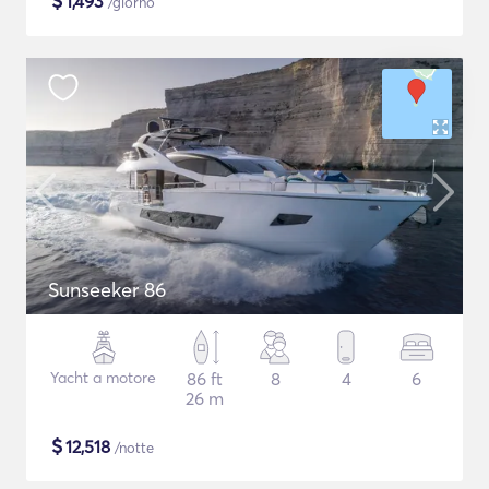
$
1,493
/giorno
Sunseeker 86
Yacht a motore
86 ft
8
4
6
26 m
$
12,518
/notte