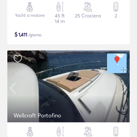
Yacht a motore
45 ft
25 Crociera
2
14 m
$
1,411
/giorno
Wellcraft Portofino