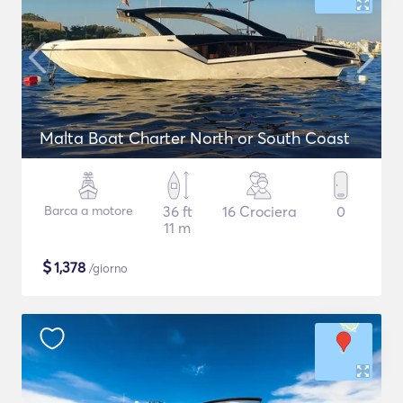
Malta Boat Charter North or South Coast
Barca a motore
36 ft
16 Crociera
0
11 m
$
1,378
/giorno