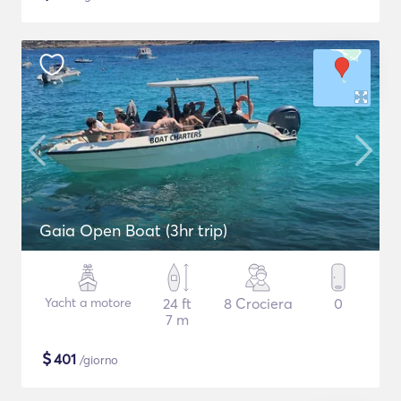
Gaia Open Boat (3hr trip)
Yacht a motore
24 ft
8 Crociera
0
7 m
$
401
/giorno