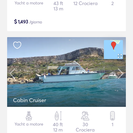
Yacht a motore
43 ft
12 Crociera
2
13 m
$
1,493
/giorno
Cabin Cruiser
Yacht a motore
40 ft
30
1
12 m
Crociera