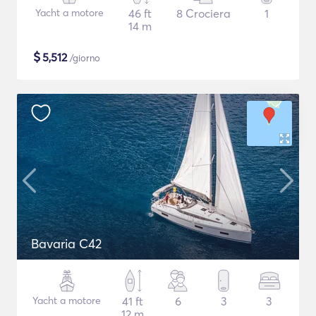
Yacht a motore
46 ft
8 Crociera
1
14 m
$
5,512
/giorno
Bavaria C42
Yacht a motore
41 ft
6
3
3
12 m