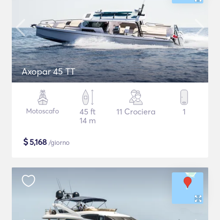
Axopar 45 TT
Motoscafo
45 ft
11 Crociera
1
14 m
$
5,168
/giorno