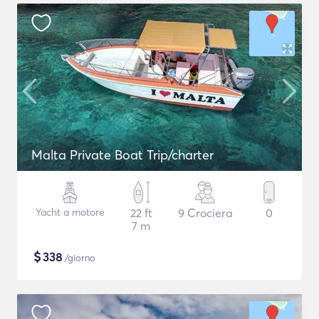
Malta Private Boat Trip/charter
Yacht a motore
22 ft
9 Crociera
0
7 m
$
338
/giorno