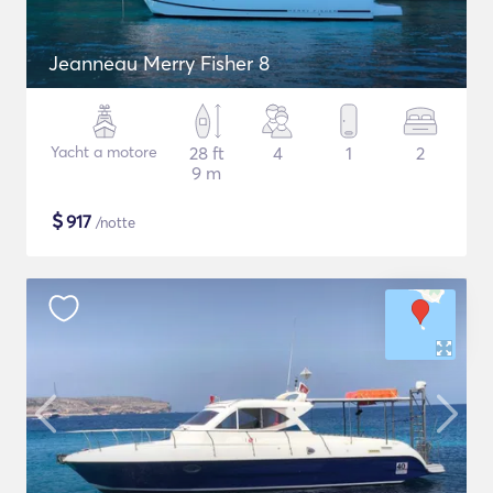
Jeanneau Merry Fisher 8
Yacht a motore
28 ft
4
1
2
9 m
$
917
/notte