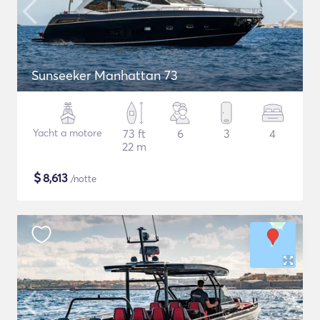
Sunseeker Manhattan 73
Yacht a motore
73 ft
6
3
4
22 m
$
8,613
/notte