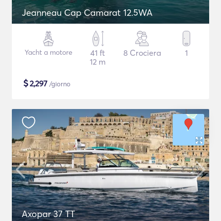
Jeanneau Cap Camarat 12.5WA
Yacht a motore
41 ft
8 Crociera
1
12 m
$
2,297
/giorno
Axopar 37 TT