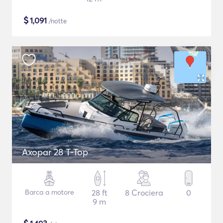
$
1,091
/notte
Axopar 28 T-Top
Barca a motore
28 ft
8 Crociera
0
9 m