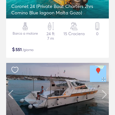
Coronet 24 (Private Boat Charters 2hrs
Comino Blue lagoon Malta Gozo)
Barca a motore
24 ft
15 Crociera
0
7 m
$
551
/giorno