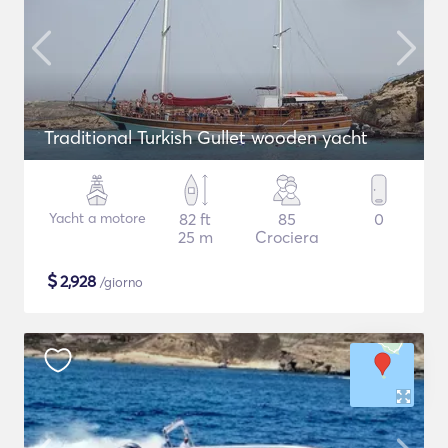
Traditional Turkish Gullet wooden yacht
Yacht a motore
82 ft
85
0
25 m
Crociera
$
2,928
/giorno