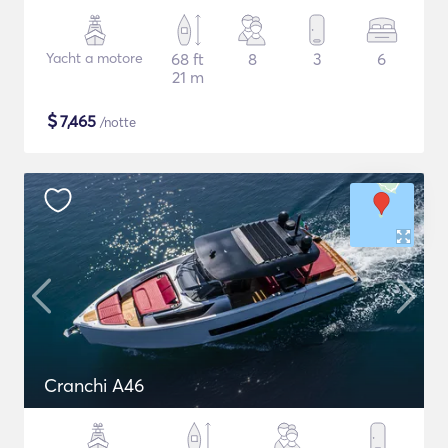
Yacht a motore
68 ft
8
3
6
21 m
$
7,465
/notte
Cranchi A46