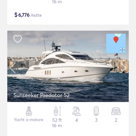
16 m
$
6,776
/notte
Sunseeker Predator 52
Yacht a motore
52 ft
4
3
2
16 m