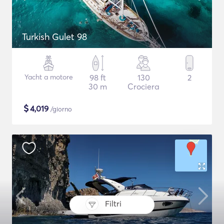
Turkish Gulet 98
Yacht a motore
98 ft
130
2
30 m
Crociera
$
4,019
/giorno
Filtri