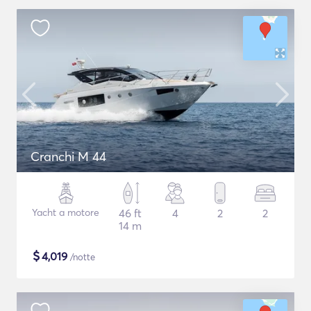
Cranchi M 44
Yacht a motore
46 ft
4
2
2
14 m
$
4,019
/notte