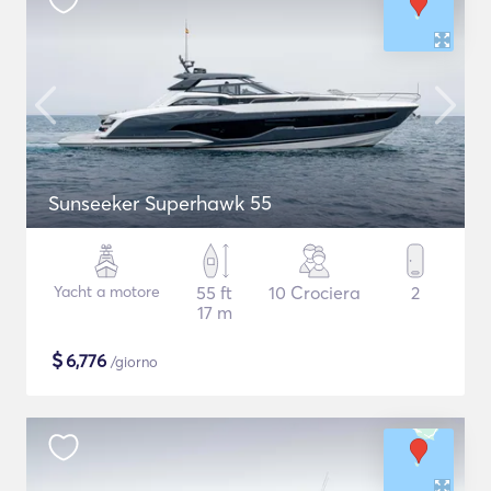
Sunseeker Superhawk 55
Yacht a motore
55 ft
10 Crociera
2
17 m
$
6,776
/giorno