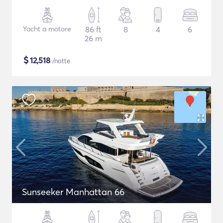
Yacht a motore
86 ft
8
4
6
26 m
$
12,518
/notte
Sunseeker Manhattan 66