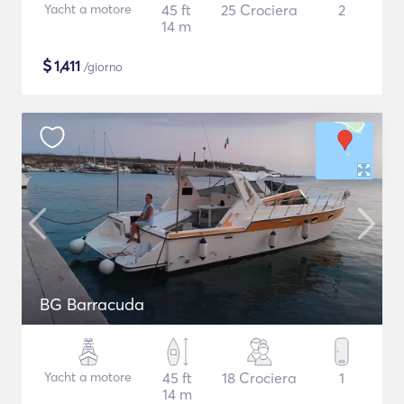
Yacht a motore
45 ft
25 Crociera
2
14 m
$
1,411
/giorno
BG Barracuda
Yacht a motore
45 ft
18 Crociera
1
14 m