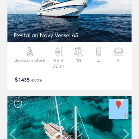
Ex-Italian Navy Vessel 65
Barca a motore
65 ft
10
4
5
20 m
$
1,435
/notte