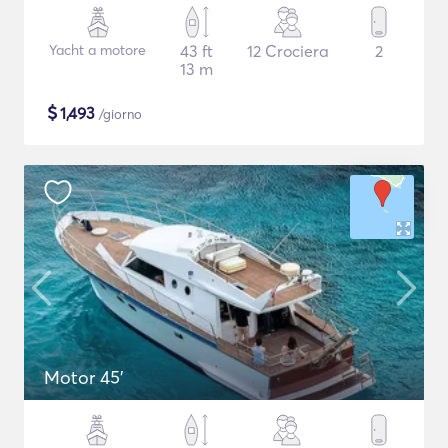
Yacht a motore
43 ft
12 Crociera
2
13 m
$
1,493
/giorno
Motor 45'