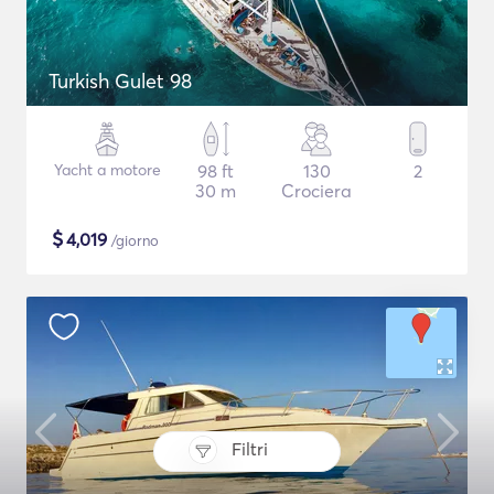
Turkish Gulet 98
Yacht a motore
98 ft
130
2
30 m
Crociera
$
4,019
/giorno
Filtri