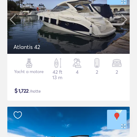
Atlantis 42
Yacht a motore
42 ft
4
2
2
13 m
$
1,722
/notte