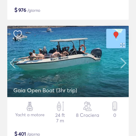
$
976
/giorno
Gaia Open Boat (3hr trip)
Yacht a motore
24 ft
8 Crociera
0
7 m
$
401
/giorno