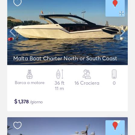
Malta Boat Charter North or South Coast
Barca a motore
36 ft
16 Crociera
0
11 m
$
1,378
/giorno