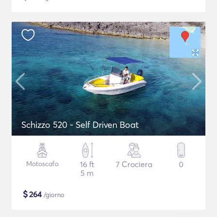
Schizzo 520 - Self Driven Boat
Motoscafo
16 ft
7 Crociera
0
5 m
$
264
/giorno