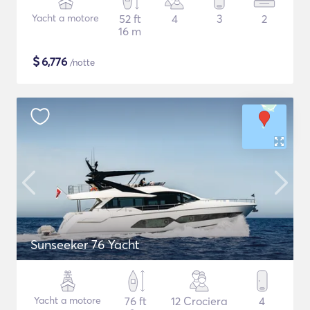
Yacht a motore
52 ft
4
3
2
16 m
$
6,776
/notte
Sunseeker 76 Yacht
Yacht a motore
76 ft
12 Crociera
4