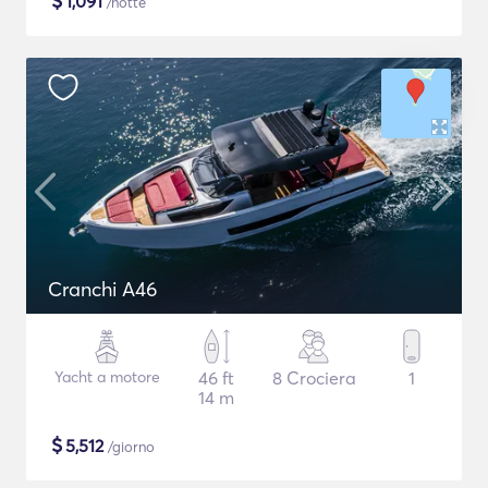
$
1,091
/notte
Cranchi A46
Yacht a motore
46 ft
8 Crociera
1
14 m
$
5,512
/giorno