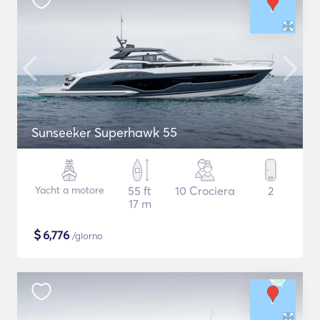
Sunseeker Superhawk 55
Yacht a motore
55 ft
10 Crociera
2
17 m
$
6,776
/giorno