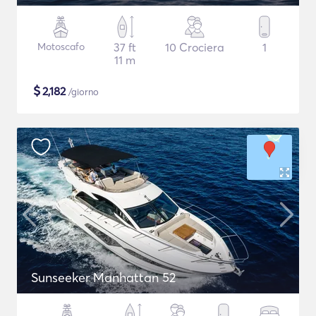
Motoscafo
37 ft
10 Crociera
1
11 m
$
2,182
/giorno
Sunseeker Manhattan 52