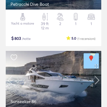
Petracchi Dive Boat
Yacht a motore
39 ft
2
1
1
12 m
$
803
5.0
/notte
(1
recensioni
)
Sunseeker 86