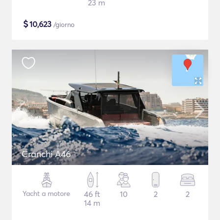
23 m
$
10,623
/giorno
Cranchi A46
Yacht a motore
46 ft
10
2
2
14 m