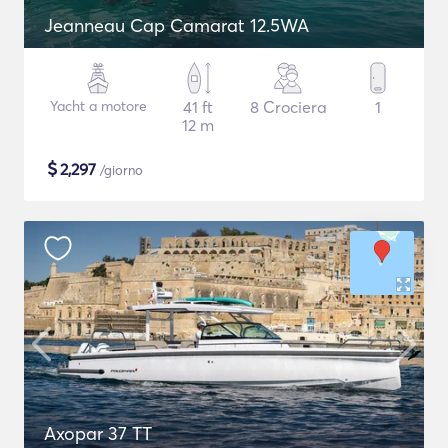
Jeanneau Cap Camarat 12.5WA
Yacht a motore
41 ft
8 Crociera
1
12 m
$
2,297
/giorno
Axopar 37 TT