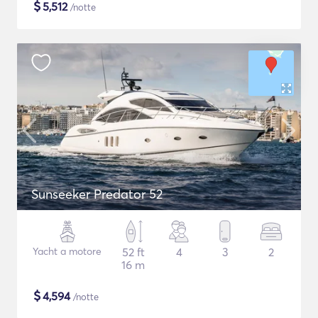
$
5,512
/notte
Sunseeker Predator 52
Yacht a motore
52 ft
4
3
2
16 m
$
4,594
/notte