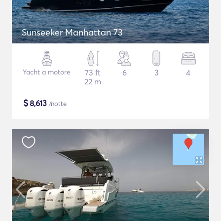
Sunseeker Manhattan 73
Yacht a motore
73 ft
6
3
4
22 m
$
8,613
/notte