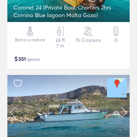
Coronet 24 (Private Boat Charters 2hrs
Comino Blue lagoon Malta Gozo)
Barca a motore
24 ft
15 Crociera
0
7 m
$
551
/giorno