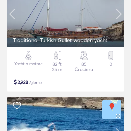
Traditional Turkish Gullet wooden yacht
Yacht a motore
82 ft
85
0
25 m
Crociera
$
2,928
/giorno