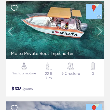
Malta Private Boat Trip/charter
Yacht a motore
22 ft
9 Crociera
0
7 m
$
338
/giorno