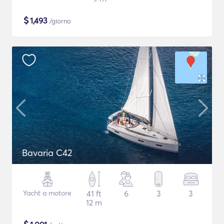
$
1,493
/giorno
Bavaria C42
Yacht a motore
41 ft
6
3
3
12 m