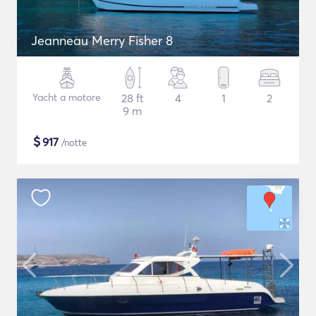
Jeanneau Merry Fisher 8
Yacht a motore
28 ft
4
1
2
9 m
$
917
/notte