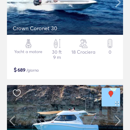
Crown Coronet 30
Yacht a motore
30 ft
18 Crociera
0
9 m
$
689
/giorno