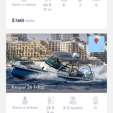
Yacht a motore
68 ft
8
3
6
21 m
$
7,465
/notte
Axopar 28 T-Top
Barca a motore
28 ft
8 Crociera
0
9 m