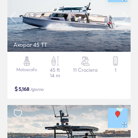
Axopar 45 TT
Motoscafo
45 ft
11 Crociera
1
14 m
$
5,168
/giorno