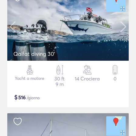
Qalfat diving 30'
Yacht a motore
30 ft
14 Crociera
0
9 m
$
516
/giorno