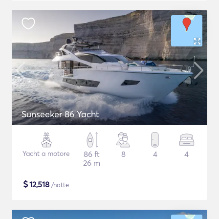
Sunseeker 86 Yacht
Yacht a motore
86 ft
8
4
4
26 m
$
12,518
/notte