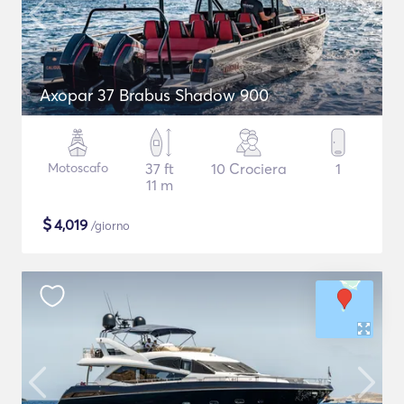
Axopar 37 Brabus Shadow 900
Motoscafo
37 ft
10 Crociera
1
11 m
$
4,019
/giorno