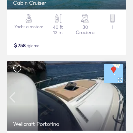
Cabin Cruiser
Yacht a motore
40 ft
30
1
12 m
Crociera
$
758
/giorno
Wellcraft Portofino