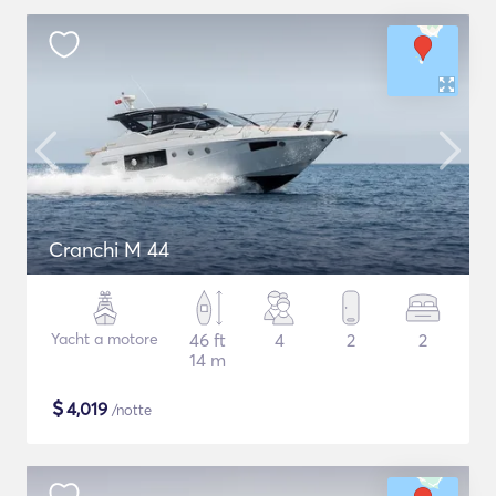
Cranchi M 44
Yacht a motore
46 ft
4
2
2
14 m
$
4,019
/notte