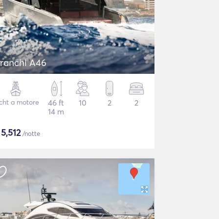
ranchi A46
cht a motore
46 ft
10
2
2
14 m
$
5,512
/notte