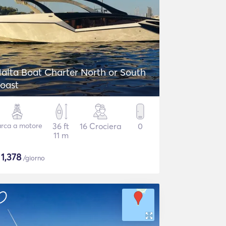
alta Boat Charter North or South
oast
rca a motore
36 ft
16 Crociera
0
11 m
$
1,378
/giorno