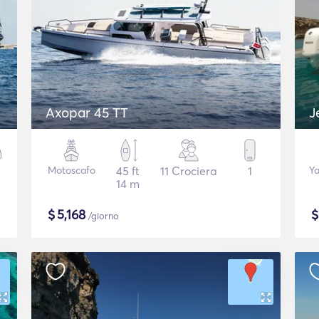
Axopar 45 TT
J
Motoscafo
45 ft
11 Crociera
1
Ya
14 m
$
5,168
/giorno