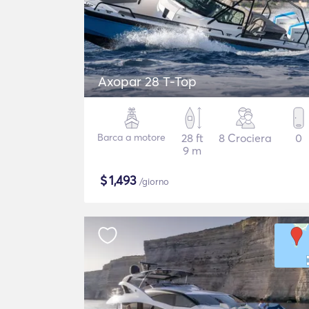
Axopar 28 T-Top
Barca a motore
28 ft
8 Crociera
0
9 m
$
1,493
/giorno