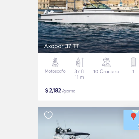
Axopar 37 TT
Motoscafo
37 ft
10 Crociera
1
11 m
$
2,182
/giorno