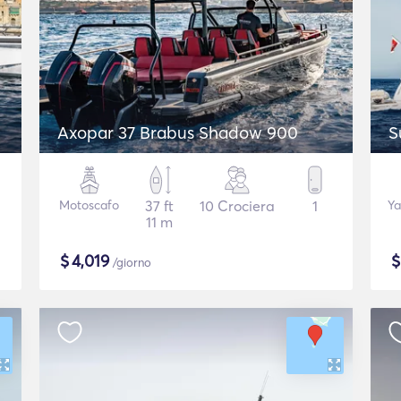
Axopar 37 Brabus Shadow 900
S
Motoscafo
37 ft
10 Crociera
1
Ya
11 m
$
4,019
/giorno