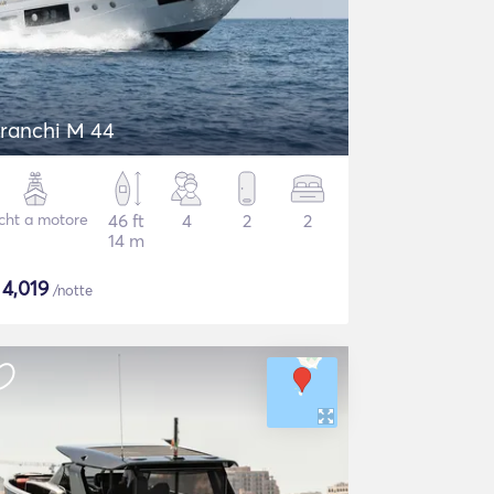
ranchi M 44
cht a motore
46 ft
4
2
2
14 m
$
4,019
/notte