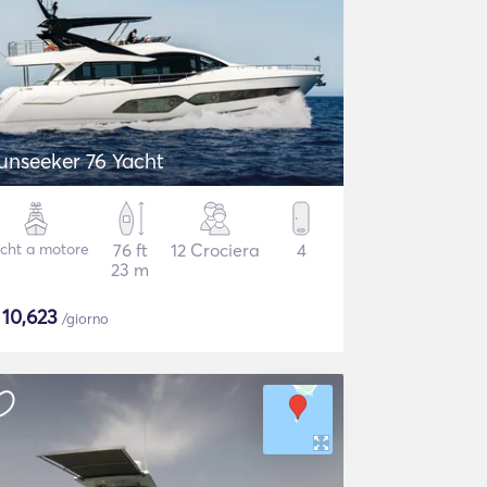
unseeker 76 Yacht
cht a motore
76 ft
12 Crociera
4
23 m
$
10,623
/giorno