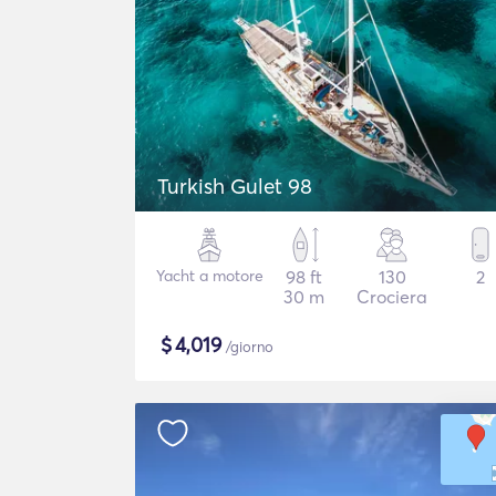
Turkish Gulet 98
Yacht a motore
98 ft
130
2
30 m
Crociera
$
4,019
/giorno