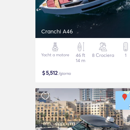
Cranchi A46
Yacht a motore
46 ft
8 Crociera
1
14 m
$
5,512
/giorno