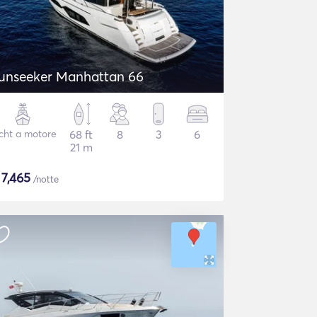
unseeker Manhattan 66
cht a motore
68 ft
8
3
6
21 m
$
7,465
/notte