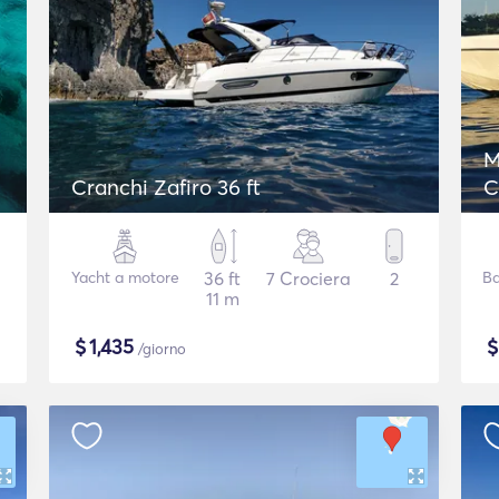
M
Cranchi Zafiro 36 ft
C
Yacht a motore
36 ft
7 Crociera
2
Ba
11 m
$
1,435
/giorno