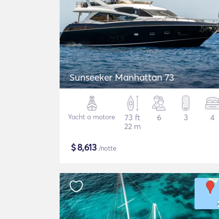
Sunseeker Manhattan 73
Yacht a motore
73 ft
6
3
4
22 m
$
8,613
/notte