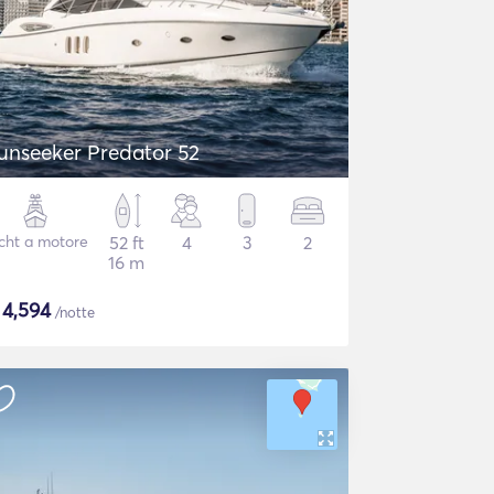
unseeker Predator 52
cht a motore
52 ft
4
3
2
16 m
$
4,594
/notte