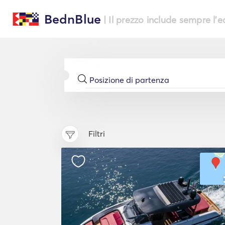
BednBlue
| Il prezzo include sempre l'
Filtri