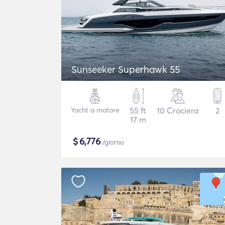
Sunseeker Superhawk 55
Yacht a motore
55 ft
10 Crociera
2
17 m
$
6,776
/giorno