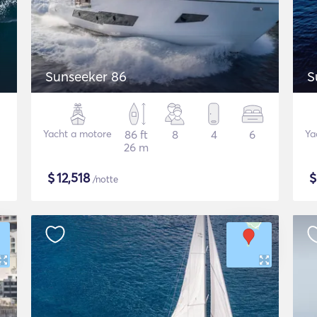
Sunseeker 86
S
Yacht a motore
86 ft
8
4
6
Ya
26 m
$
12,518
/notte