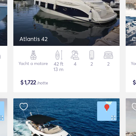
Atlantis 42
C
Yacht a motore
42 ft
4
2
2
Ya
13 m
$
1,722
/notte