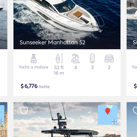
Sunseeker Manhattan 52
S
Yacht a motore
52 ft
4
3
2
Ya
16 m
$
6,776
/notte