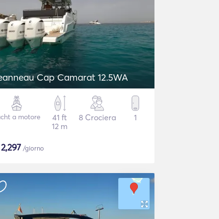
eanneau Cap Camarat 12.5WA
cht a motore
41 ft
8 Crociera
1
12 m
$
2,297
/giorno