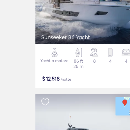
Sunseeker 86 Yacht
Yacht a motore
86 ft
8
4
4
26 m
$
12,518
/notte