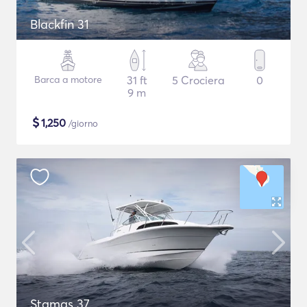
Blackfin 31
Barca a motore
31 ft
5 Crociera
0
9 m
$
1,250
/giorno
Stamas 37