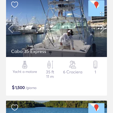
Cabo 35 Express
Yacht a motore
35 ft
6 Crociera
1
11 m
$
1,500
/giorno