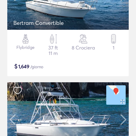
Bertram Convertible
Flybridge
37 ft
8 Crociera
1
11 m
$
1,649
/giorno