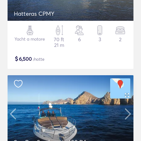
Hatteras CPMY
Yacht a motore
70 ft
6
3
2
21 m
$
6,500
/notte