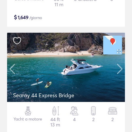
11 m
$
1,649
/giorno
Searay 44 Express Bridge
Yacht a motore
44 ft
4
2
2
13 m