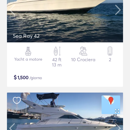
Sea Ray 42
Yacht a motore
42 ft
10 Crociera
2
13 m
$
1,500
/giorno