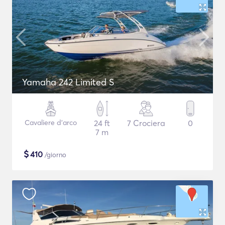
Yamaha 242 Limited S
Cavaliere d'arco
24 ft
7 Crociera
0
7 m
$
410
/giorno