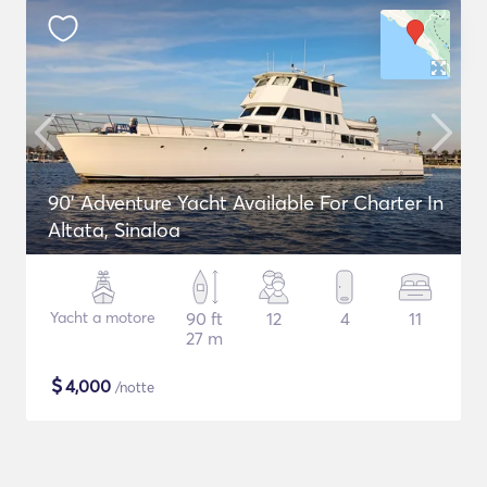
90' Adventure Yacht Available For Charter In
Altata, Sinaloa
Yacht a motore
90 ft
12
4
11
27 m
$
4,000
/notte