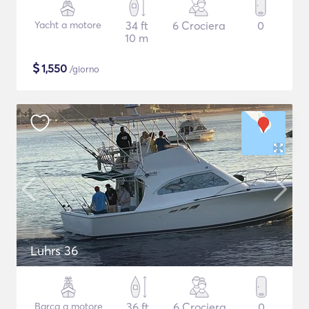
Yacht a motore
34 ft
6 Crociera
0
10 m
$
1,550
/giorno
Luhrs 36
Barca a motore
36 ft
6 Crociera
0