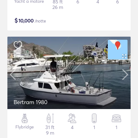
Yacht a motore
85 ft
6
4
6
26 m
$
10,000
/notte
Bertram 1980
Flybridge
31 ft
4
1
1
9 m