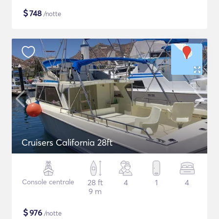
$
748
/notte
Cruisers California 28ft
Console centrale
28 ft
4
1
4
9 m
$
976
/notte