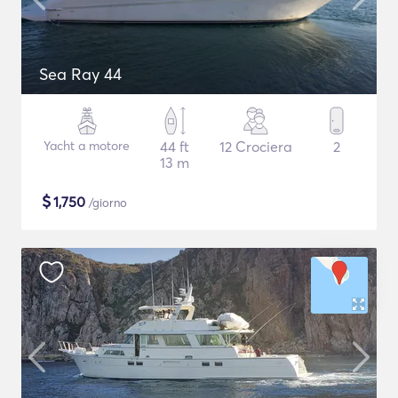
Sea Ray 44
Yacht a motore
44 ft
12 Crociera
2
13 m
$
1,750
/giorno