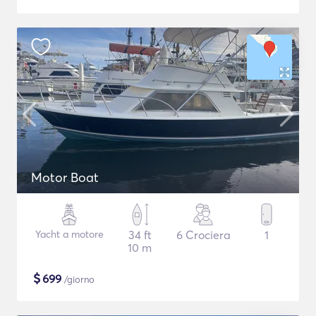
Motor Boat
Yacht a motore
34 ft
6 Crociera
1
10 m
$
699
/giorno