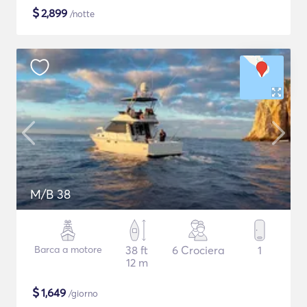
$
2,899
/notte
M/B 38
Barca a motore
38 ft
6 Crociera
1
12 m
$
1,649
/giorno