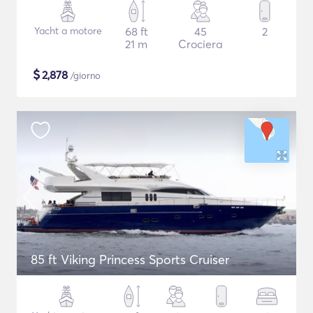
Yacht a motore
68 ft
45
2
21 m
Crociera
$
2,878
/giorno
85 ft Viking Princess Sports Cruiser