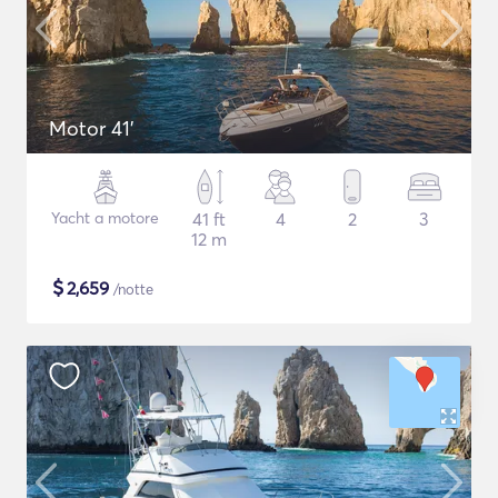
Motor 41'
Yacht a motore
41 ft
4
2
3
12 m
$
2,659
/notte