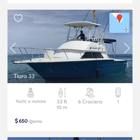
Tiara 33`
Yacht a motore
33 ft
6 Crociera
1
10 m
$
650
/giorno