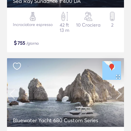
Sea Ray Sundance's 400 DA
Incrociatore espresso
42 ft
10 Crociera
2
13 m
$
755
/giorno
Bluewater Yacht 680 Custom Series