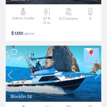
Cabina Cuddy
37 ft
6 Crociera
0
11 m
$
1,550
/giorno
Blackfin 34