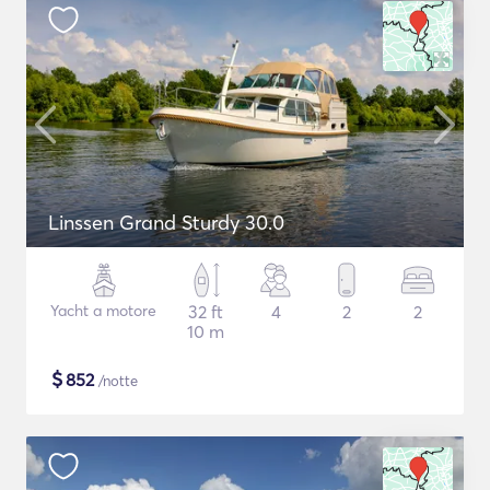
Linssen Grand Sturdy 30.0
Yacht a motore
32 ft
4
2
2
10 m
$
852
/notte