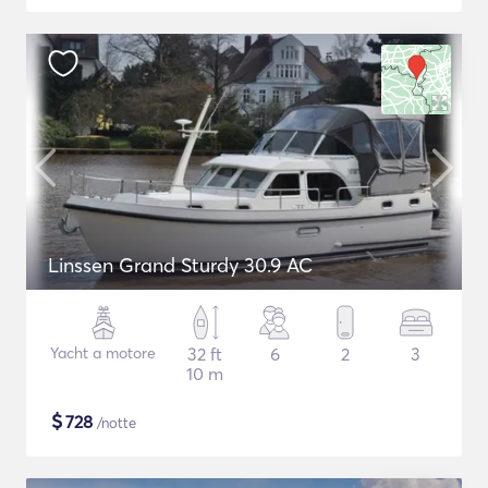
Linssen Grand Sturdy 30.9 AC
Yacht a motore
32 ft
6
2
3
10 m
$
728
/notte