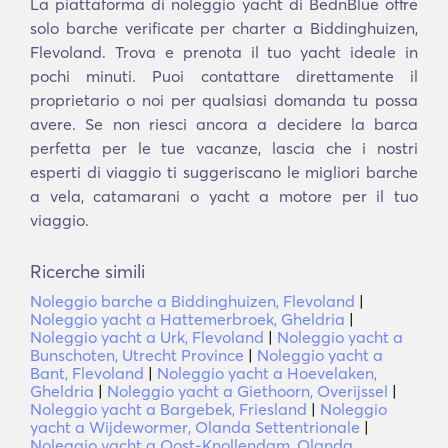
La piattaforma di noleggio yacht di BednBlue offre
solo barche verificate per charter a Biddinghuizen,
Flevoland. Trova e prenota il tuo yacht ideale in
pochi minuti. Puoi contattare direttamente il
proprietario o noi per qualsiasi domanda tu possa
avere. Se non riesci ancora a decidere la barca
perfetta per le tue vacanze, lascia che i nostri
esperti di viaggio ti suggeriscano le migliori barche
a vela, catamarani o yacht a motore per il tuo
viaggio.
Ricerche simili
Noleggio barche a Biddinghuizen, Flevoland
|
Noleggio yacht a Hattemerbroek, Gheldria
|
Noleggio yacht a Urk, Flevoland
|
Noleggio yacht a
Bunschoten, Utrecht Province
|
Noleggio yacht a
Bant, Flevoland
|
Noleggio yacht a Hoevelaken,
Gheldria
|
Noleggio yacht a Giethoorn, Overijssel
|
Noleggio yacht a Bargebek, Friesland
|
Noleggio
yacht a Wijdewormer, Olanda Settentrionale
|
Noleggio yacht a Oost-Knollendam, Olanda