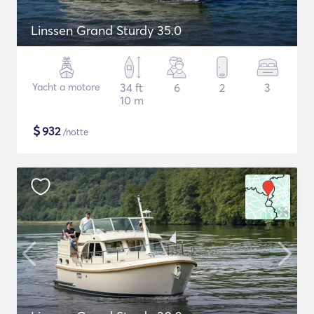
Linssen Grand Sturdy 35.0
Yacht a motore
34 ft
6
2
3
10 m
$
932
/notte