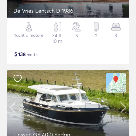
De Vries Lentsch D-1986
Yacht a motore
34 ft
5
2
3
10 m
$
138
/notte
Linssen GS 40.0 Sedan