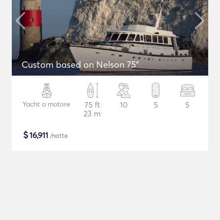
Custom based on Nelson 75"
Yacht a motore
75 ft
10
5
5
23 m
$
16,911
/notte