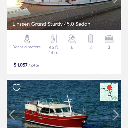
Linssen Grand Sturdy 45.0 Sedan
Yacht a motore
46 ft
6
2
3
14 m
$
1,057
/notte