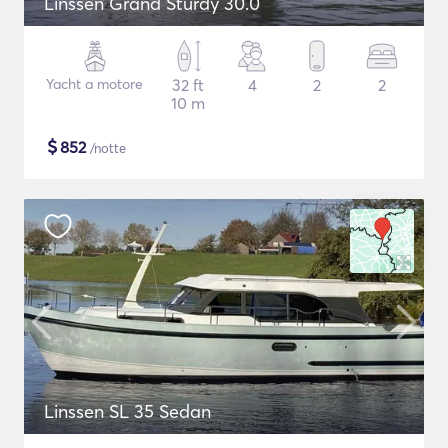
Linssen Grand Sturdy 30.0
Yacht a motore
32 ft
4
2
2
10 m
$
852
/notte
Linssen SL 35 Sedan