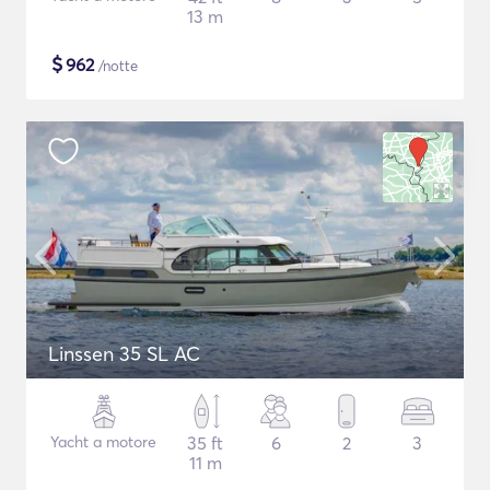
13 m
$
962
/notte
Linssen 35 SL AC
Yacht a motore
35 ft
6
2
3
11 m