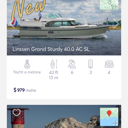
Linssen Grand Sturdy 40.0 AC SL
Yacht a motore
42 ft
6
3
4
13 m
$
979
/notte