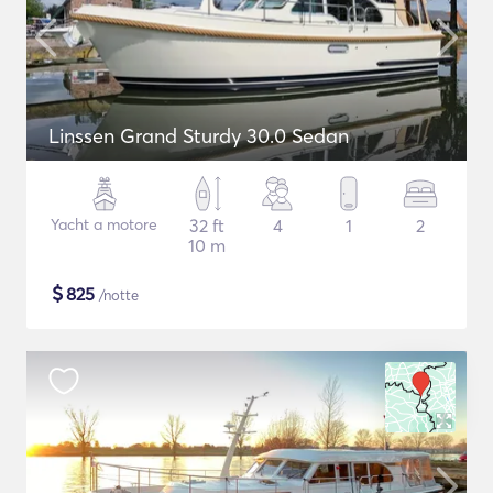
Linssen Grand Sturdy 30.0 Sedan
Yacht a motore
32 ft
4
1
2
10 m
$
825
/notte