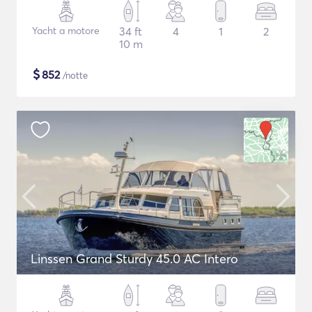
Yacht a motore
34 ft
4
1
2
10 m
$
852
/notte
Linssen Grand Sturdy 45.0 AC Intero