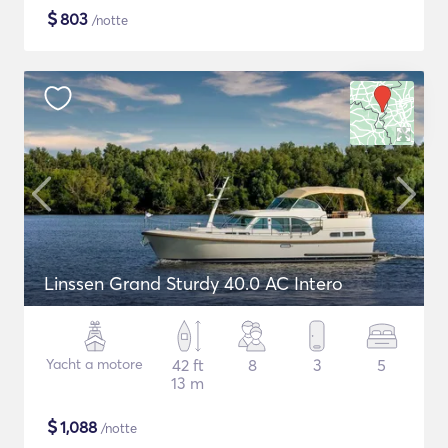
$
803
/notte
Linssen Grand Sturdy 40.0 AC Intero
Yacht a motore
42 ft
8
3
5
13 m
$
1,088
/notte