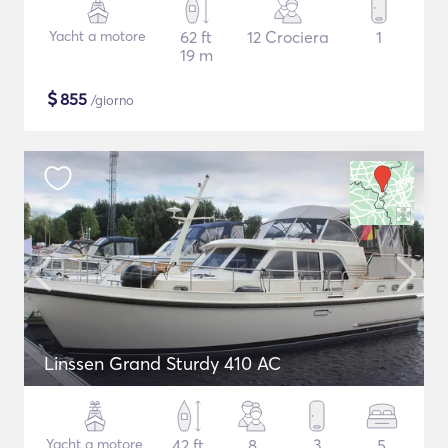
Yacht a motore
62 ft
12 Crociera
1
19 m
$
855
/giorno
Linssen Grand Sturdy 410 AC
Yacht a motore
42 ft
8
3
5