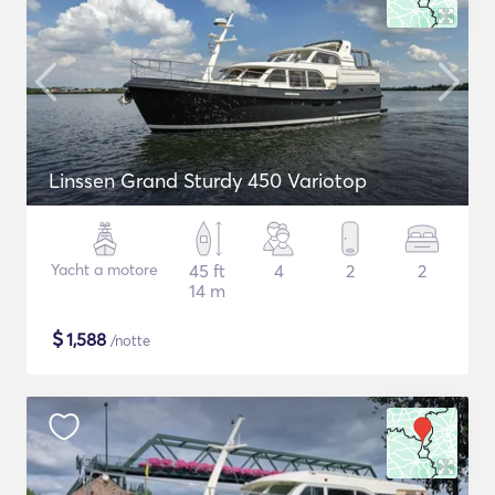
Linssen Grand Sturdy 450 Variotop
Yacht a motore
45 ft
4
2
2
14 m
$
1,588
/notte