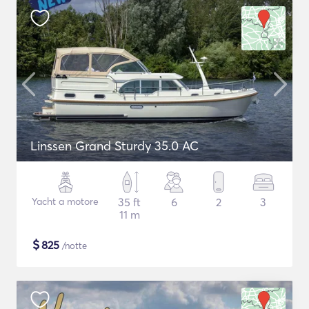
Linssen Grand Sturdy 35.0 AC
Yacht a motore
35 ft
6
2
3
11 m
$
825
/notte