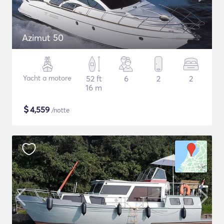
Azimut 50
Yacht a motore
52 ft
6
2
2
16 m
$
4,559
/notte