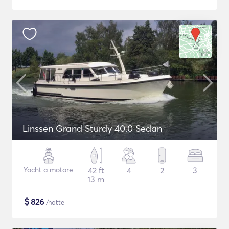
Linssen Grand Sturdy 40.0 Sedan
Yacht a motore
42 ft
4
2
3
13 m
$
826
/notte