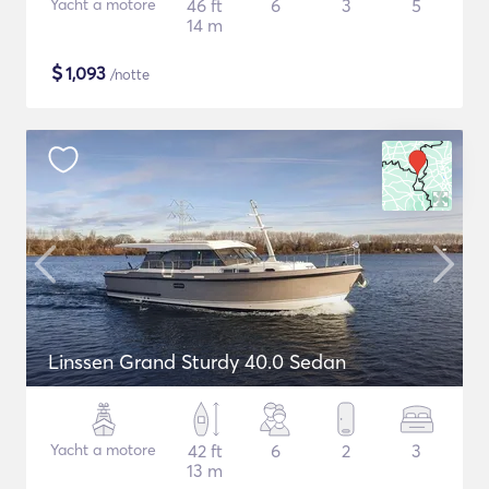
Yacht a motore
46 ft
6
3
5
14 m
$
1,093
/notte
Linssen Grand Sturdy 40.0 Sedan
Yacht a motore
42 ft
6
2
3
13 m