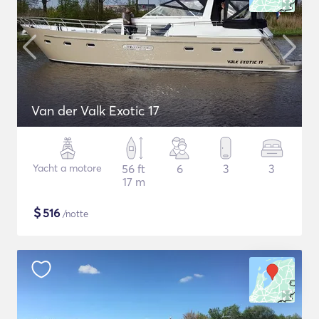
Van der Valk Exotic 17
Yacht a motore
56 ft
6
3
3
17 m
$
516
/notte