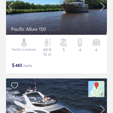
Pacific Allure 150
Yacht a motore
49 ft
5
4
4
15 m
$
483
/notte