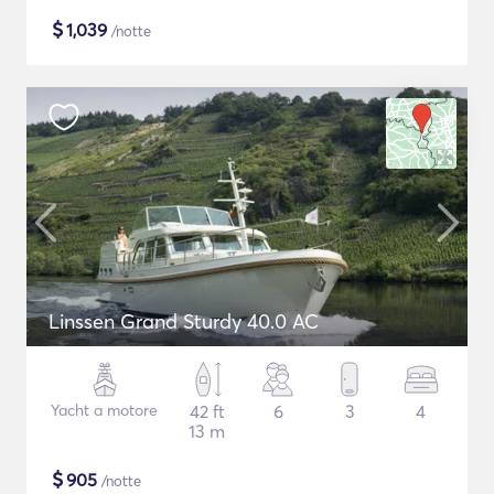
$
1,039
/notte
Linssen Grand Sturdy 40.0 AC
Yacht a motore
42 ft
6
3
4
13 m
$
905
/notte