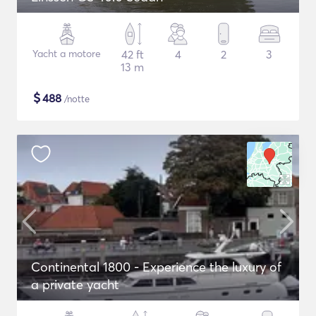
Yacht a motore
42 ft
4
2
3
13 m
$
488
/notte
Continental 1800 - Experience the luxury of
a private yacht