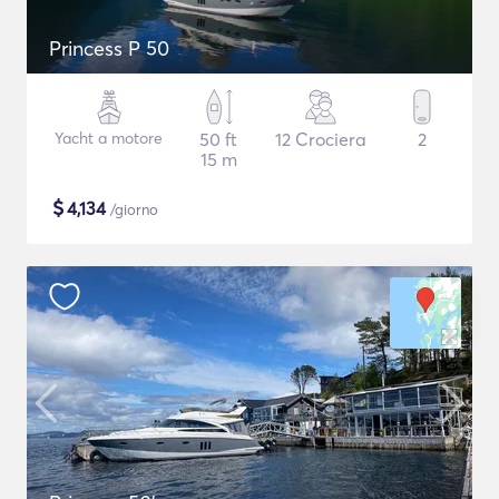
Princess P 50
Yacht a motore
50 ft
12 Crociera
2
15 m
$
4,134
/giorno