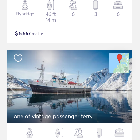
Flybridge
46 ft
6
3
6
14 m
$
5,667
/notte
one of vintage passenger ferry