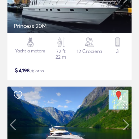
Princess 20M
Yacht a motore
72 ft
12 Crociera
3
22 m
$
4,198
/giorno