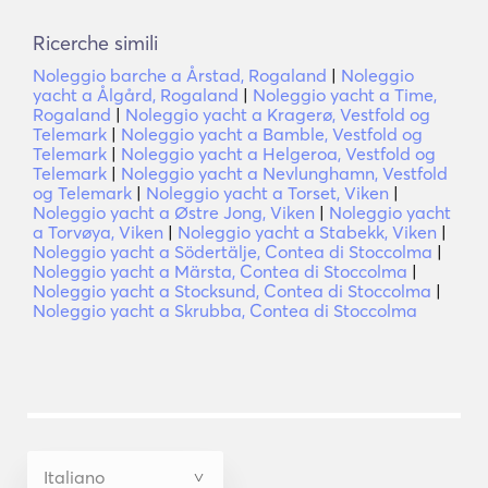
Ricerche simili
Noleggio barche a Årstad, Rogaland
|
Noleggio
yacht a Ålgård, Rogaland
|
Noleggio yacht a Time,
Rogaland
|
Noleggio yacht a Kragerø, Vestfold og
Telemark
|
Noleggio yacht a Bamble, Vestfold og
Telemark
|
Noleggio yacht a Helgeroa, Vestfold og
Telemark
|
Noleggio yacht a Nevlunghamn, Vestfold
og Telemark
|
Noleggio yacht a Torset, Viken
|
Noleggio yacht a Østre Jong, Viken
|
Noleggio yacht
a Torvøya, Viken
|
Noleggio yacht a Stabekk, Viken
|
Noleggio yacht a Södertälje, Contea di Stoccolma
|
Noleggio yacht a Märsta, Contea di Stoccolma
|
Noleggio yacht a Stocksund, Contea di Stoccolma
|
Noleggio yacht a Skrubba, Contea di Stoccolma