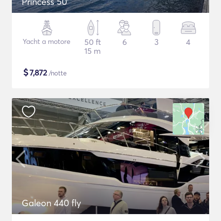
Princess 50'
Yacht a motore
50 ft
6
3
4
15 m
$
7,872
/notte
Galeon 440 fly