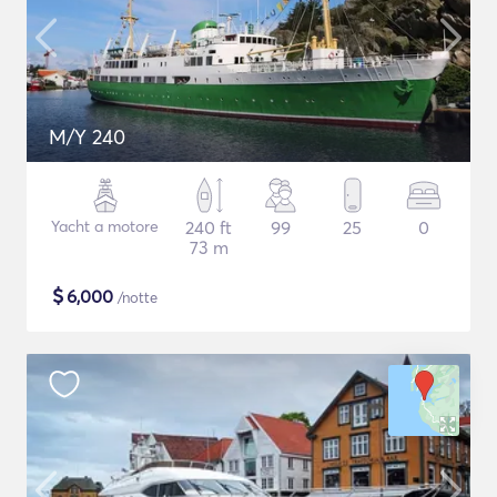
M/Y 240
Yacht a motore
240 ft
99
25
0
73 m
$
6,000
/notte