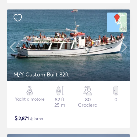
M/Y Custom Built 82ft
Yacht a motore
82 ft
80
0
25 m
Crociera
$
2,871
/giorno