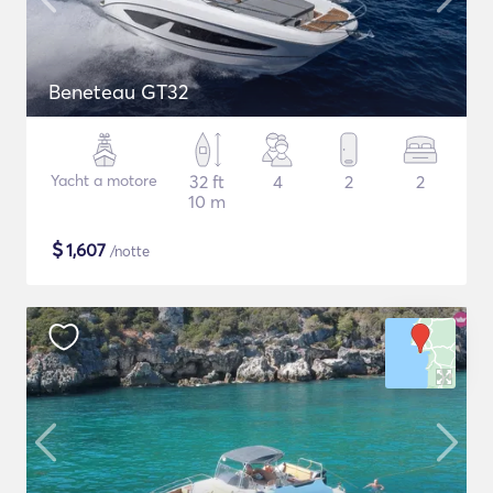
Beneteau GT32
Yacht a motore
32 ft
4
2
2
10 m
$
1,607
/notte