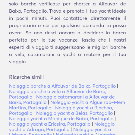
solo barche verificate per charter a Alfouvar de
Baixo, Portogallo. Trova e prenota il tuo yacht ideale
in pochi minuti. Puoi contattare direttamente il
proprietario o noi per qualsiasi domanda tu possa
avere. Se non riesci ancora a decidere la barca
perfetta per le tue vacanze, lascia che i nostri
esperti di viaggio ti suggeriscano le migliori barche
a vela, catamarani o yacht a motore per il tuo
viaggio.
Ricerche simili
Noleggio barche a Alfouvar de Baixo, Portogallo
|
Noleggio barche a vela a Alfouvar de Baixo,
Portogallo
|
Noleggio catamarani a Alfouvar de
Baixo, Portogallo
|
Noleggio yacht a Algueirão–Mem
Martins, Portogallo
|
Noleggio yacht a Rinchoa,
Portogallo
|
Noleggio yacht a Belas, Portogallo
|
Noleggio yacht a Manique de Baixo, Portogallo
|
Noleggio yacht a Ericeira, Portogallo
|
Noleggio
yacht a Adraga, Portogallo
|
Noleggio yacht a
Lisbona, Portogallo
|
Noleggio yacht a Alhandra,