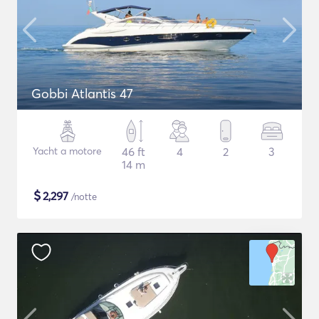
Gobbi Atlantis 47
Yacht a motore
46 ft
4
2
3
14 m
$
2,297
/notte