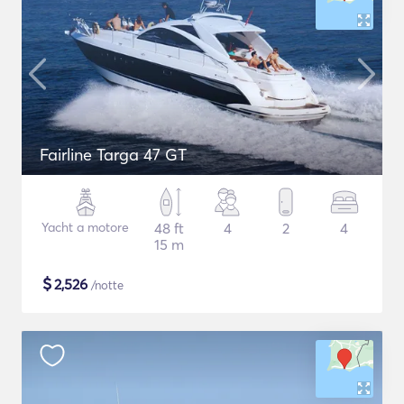
Fairline Targa 47 GT
Yacht a motore
48 ft
4
2
4
15 m
$
2,526
/notte