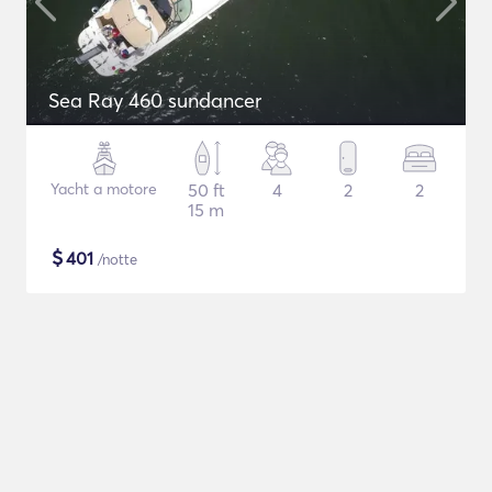
Sea Ray 460 sundancer
Yacht a motore
50 ft
4
2
2
15 m
$
401
/notte