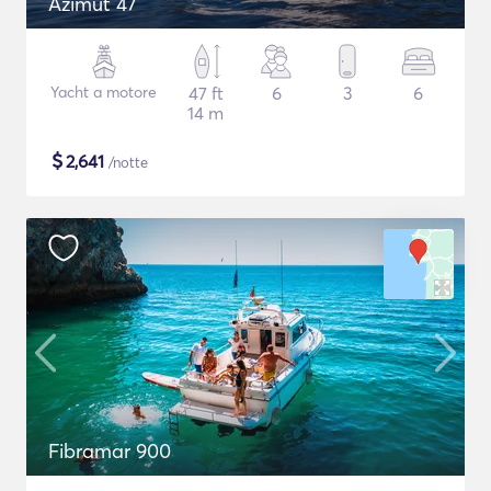
Azimut 47
Yacht a motore
47 ft
6
3
6
14 m
$
2,641
/notte
Fibramar 900