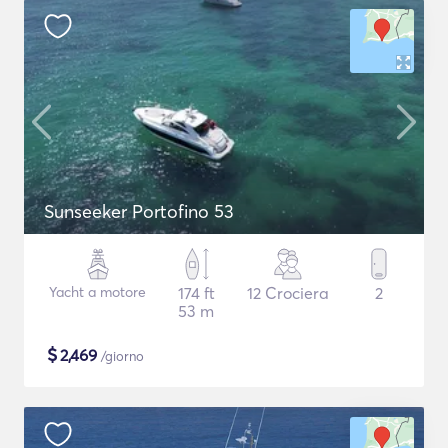
Sunseeker Portofino 53
Yacht a motore
174 ft
12 Crociera
2
53 m
$
2,469
/giorno