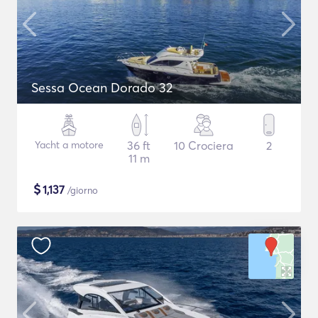
Sessa Ocean Dorado 32
Yacht a motore
36 ft
10 Crociera
2
11 m
$
1,137
/giorno