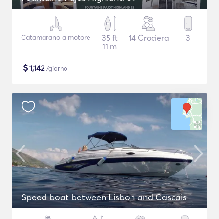
Catamarano a motore
35 ft
14 Crociera
3
11 m
$
1,142
/giorno
Speed boat between Lisbon and Cascais