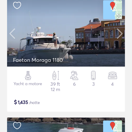
Faeton Moraga 1180
Yacht a motore
39 ft
6
3
4
12 m
$
1,435
/notte