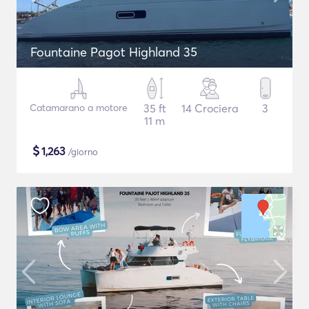
Fountaine Pagot Highland 35
Catamarano a motore
35 ft
14 Crociera
3
11 m
$
1,263
/giorno