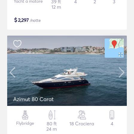
Yacht a motore
39 ft
4
2
3
12 m
$
2,297
/notte
Azimut 80 Carat
Flybridge
80 ft
18 Crociera
4
24 m