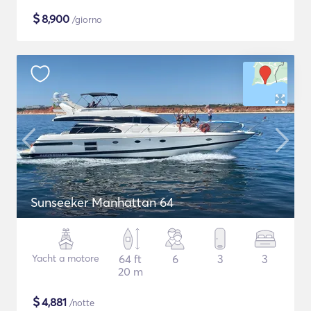
$
8,900
/giorno
Sunseeker Manhattan 64
Yacht a motore
64 ft
6
3
3
20 m
$
4,881
/notte