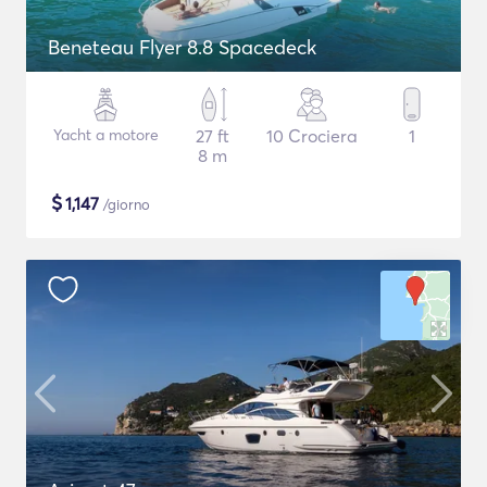
Beneteau Flyer 8.8 Spacedeck
Yacht a motore
27 ft
10 Crociera
1
8 m
$
1,147
/giorno