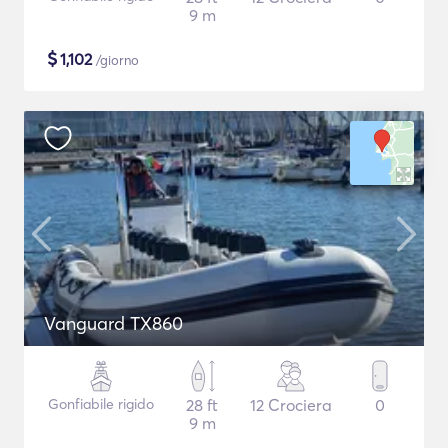
9 m
$
1,102
/giorno
Vanguard TX860
Gonfiabile rigido
28 ft
12 Crociera
0
9 m