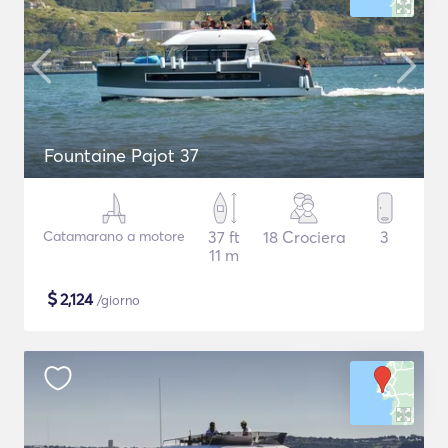
Fountaine Pajot 37
Catamarano a motore
37 ft
18 Crociera
3
11 m
$
2,124
/giorno