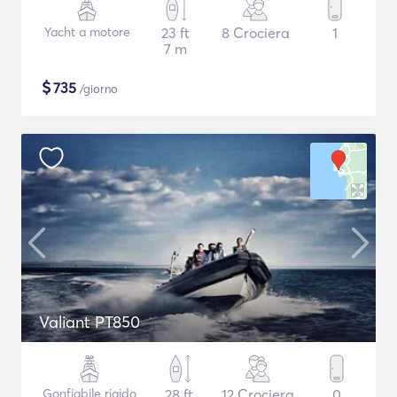
Yacht a motore
23 ft
8 Crociera
1
7 m
$
735
/giorno
Valiant PT850
Gonfiabile rigido
28 ft
12 Crociera
0