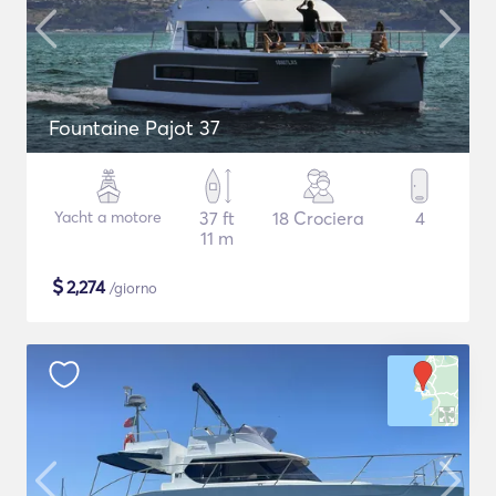
Fountaine Pajot 37
Yacht a motore
37 ft
18 Crociera
4
11 m
$
2,274
/giorno