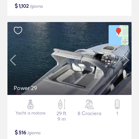
$
1,102
/giorno
Power 29
Yacht a motore
29 ft
8 Crociera
1
9 m
$
516
/giorno