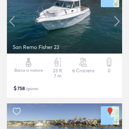
San Remo Fisher 23
Barca a motore
23 ft
6 Crociera
0
7 m
$
758
/giorno