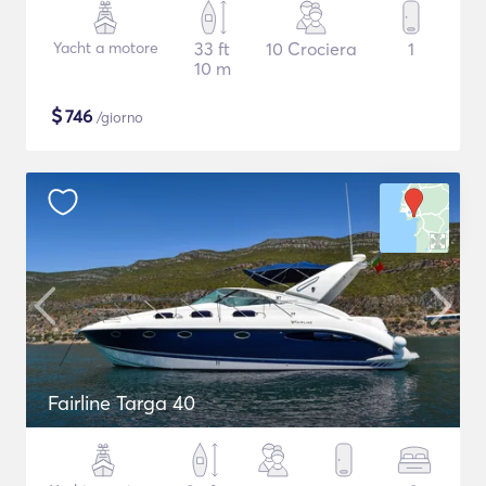
Yacht a motore
33 ft
10 Crociera
1
10 m
$
746
/giorno
Fairline Targa 40