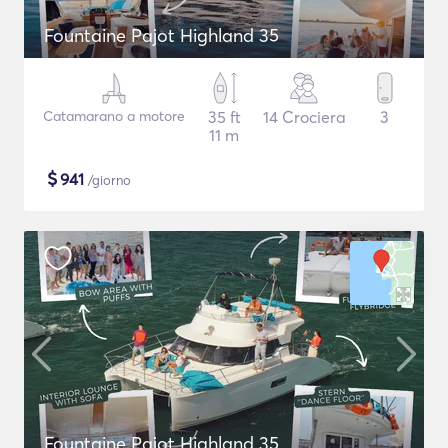
Fountaine Pajot Highland 35
Catamarano a motore
35 ft
14 Crociera
3
11 m
$
941
/giorno
Fountaine Pajot Highland 35