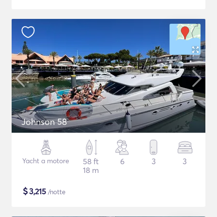
Johnson 58
Yacht a motore
58 ft
6
3
3
18 m
$
3,215
/notte