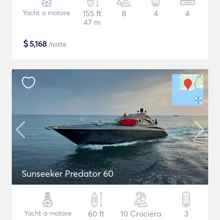
Yacht a motore
155 ft
8
4
4
47 m
$
5,168
/notte
Sunseeker Predator 60
Yacht a motore
60 ft
10 Crociera
3