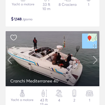
Yacht a motore
33 ft
8 Crociera
1
10 m
$
1,148
/giorno
Cranchi Mediterranee 40
Yacht a motore
43 ft
4
2
1
13 m