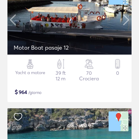
Motor Boat pasaje 12
Yacht a motore
39 ft
70
0
12 m
Crociera
$
964
/giorno