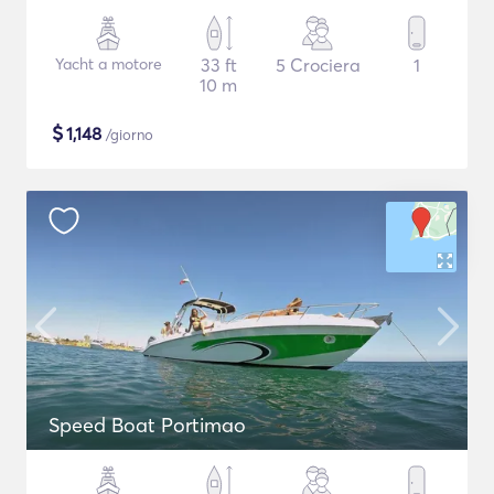
Yacht a motore
33 ft
5 Crociera
1
10 m
$
1,148
/giorno
Speed Boat Portimao