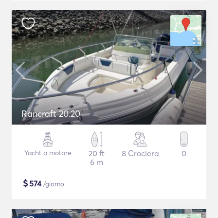
Rancraft 20.20
Yacht a motore
20 ft
8 Crociera
0
6 m
$
574
/giorno