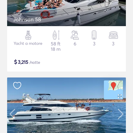
Johnson 58
Yacht a motore
58 ft
6
3
3
18 m
$
3,215
/notte