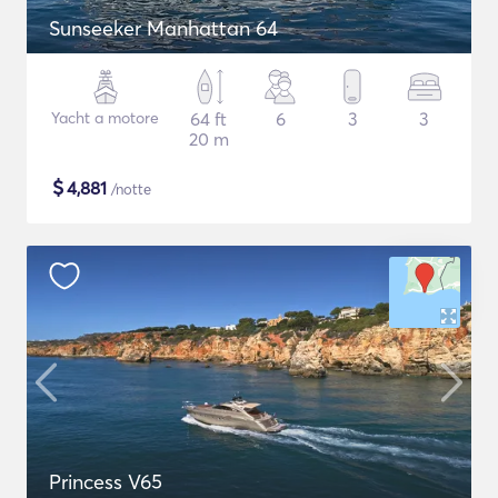
Sunseeker Manhattan 64
Yacht a motore
64 ft
6
3
3
20 m
$
4,881
/notte
Princess V65