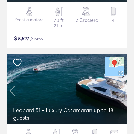
Yacht a motore
70 ft
12 Crociera
4
21 m
$
5,627
/giorno
Leopard 51 - Luxury Catamaran up to 18
guests