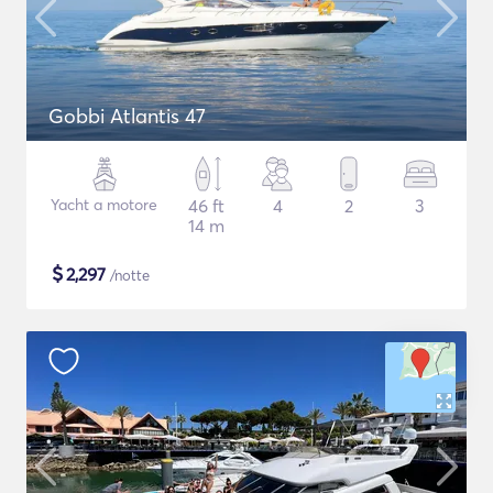
Gobbi Atlantis 47
Yacht a motore
46 ft
4
2
3
14 m
$
2,297
/notte