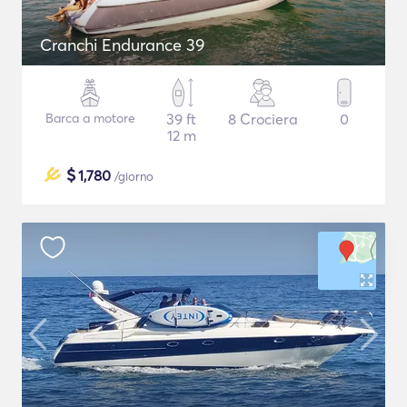
Cranchi Endurance 39
Barca a motore
39 ft
8 Crociera
0
12 m
$
1,780
/giorno