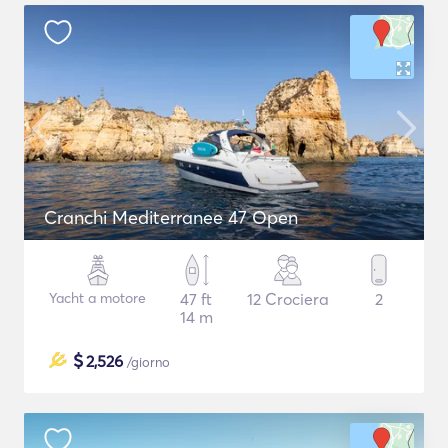
Cranchi Mediterranee 47 Open
Yacht a motore
47 ft
12 Crociera
2
14 m
$
2,526
/giorno