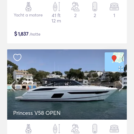
Yacht a motore
41 ft
2
2
1
12 m
$
1,837
/notte
Princess V58 OPEN