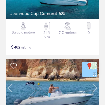
Jeanneau Cap Camarat 625
Barca a motore
21 ft
7 Crociera
0
6 m
$
482
/giorno