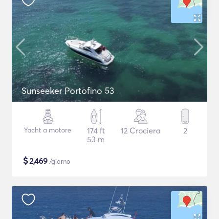
Sunseeker Portofino 53
Yacht a motore
174 ft
12 Crociera
2
53 m
$
2,469
/giorno