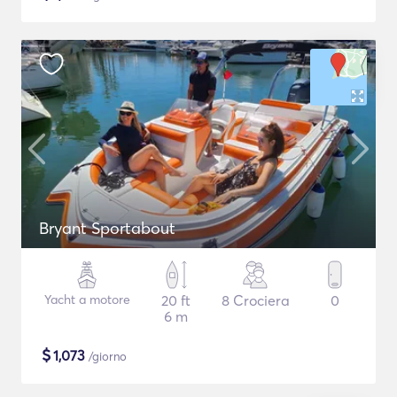
Bryant Sportabout
Yacht a motore
20 ft
8 Crociera
0
6 m
$
1,073
/giorno