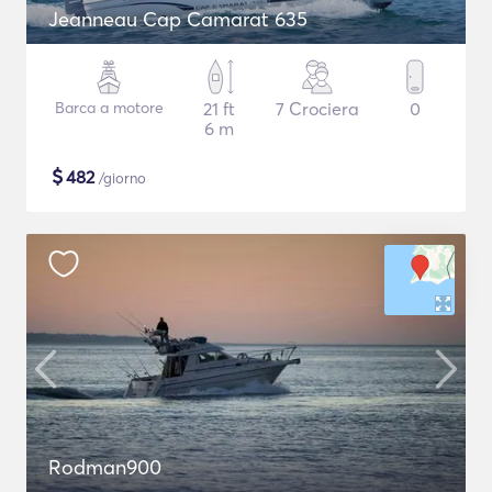
Jeanneau Cap Camarat 635
Barca a motore
21 ft
7 Crociera
0
6 m
$
482
/giorno
Rodman900