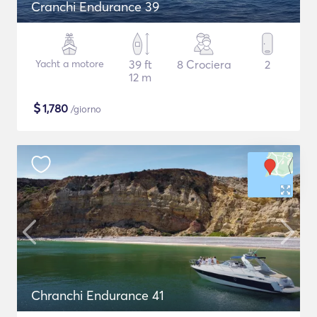
Cranchi Endurance 39
Yacht a motore
39 ft
8 Crociera
2
12 m
$
1,780
/giorno
Chranchi Endurance 41