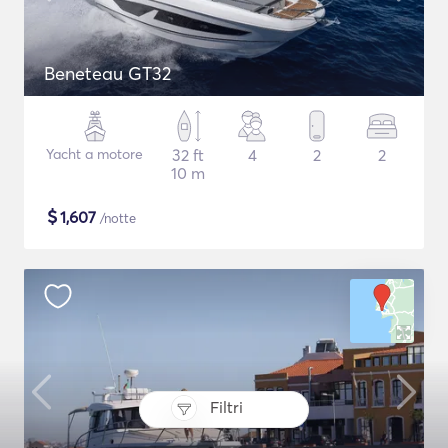
Beneteau GT32
Yacht a motore
32 ft
4
2
2
10 m
$
1,607
/notte
Filtri