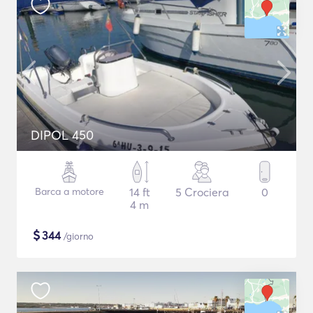
DIPOL 450
Barca a motore
14 ft
5 Crociera
0
4 m
$
344
/giorno