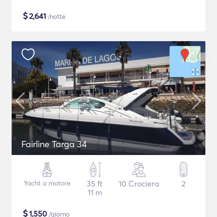
$
2,641
/notte
Fairline Targa 34
Yacht a motore
35 ft
10 Crociera
2
11 m
$
1,550
/giorno