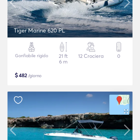
Tiger Marine 620 PL
Gonfiabile rigido
21 ft
12 Crociera
0
6 m
$
482
/giorno