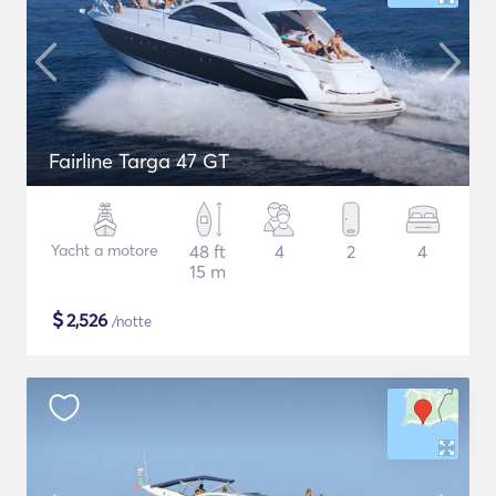
Fairline Targa 47 GT
Yacht a motore
48 ft
4
2
4
15 m
$
2,526
/notte