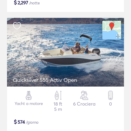
$
2,297
/notte
Quicksilver 555 Activ Open
Yacht a motore
18 ft
6 Crociera
0
5 m
$
574
/giorno