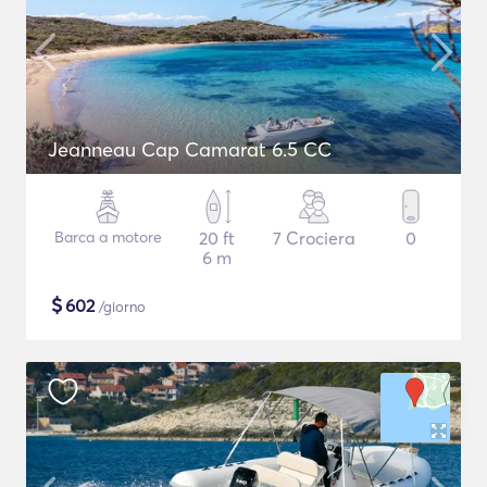
Jeanneau Cap Camarat 6.5 CC
Barca a motore
20 ft
7 Crociera
0
6 m
$
602
/giorno