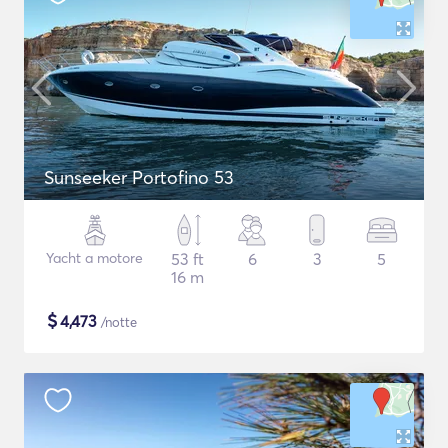
Sunseeker Portofino 53
Yacht a motore
53 ft
6
3
5
16 m
$
4,473
/notte