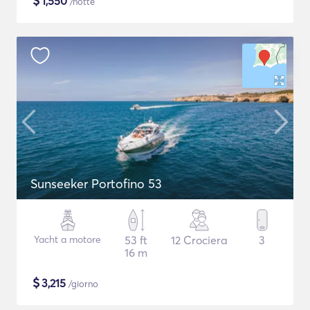
$
1,550
/notte
Sunseeker Portofino 53
Yacht a motore
53 ft
12 Crociera
3
16 m
$
3,215
/giorno