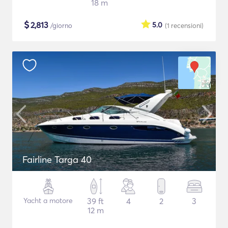
18 m
$
2,813
5.0
/giorno
(1
recensioni
)
Fairline Targa 40
Yacht a motore
39 ft
4
2
3
12 m