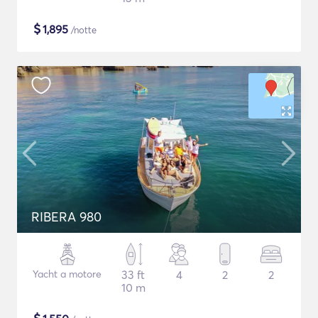
$
1,895
/notte
RIBERA 980
Yacht a motore
33 ft
4
2
2
10 m