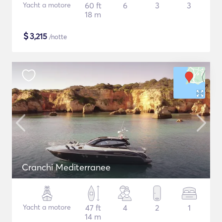
Yacht a motore
60 ft
6
3
3
18 m
$
3,215
/notte
Cranchi Mediterranee
Yacht a motore
47 ft
4
2
1
14 m