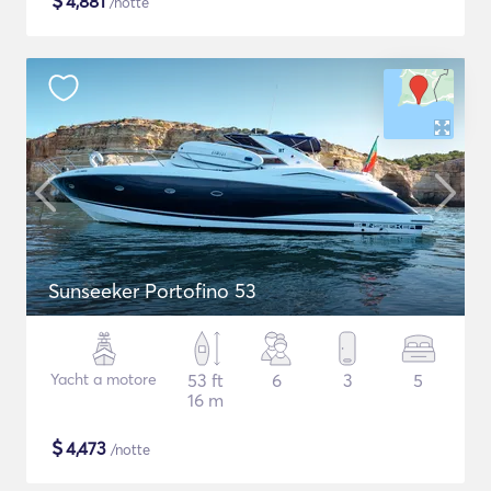
$
4,881
/notte
Sunseeker Portofino 53
Yacht a motore
53 ft
6
3
5
16 m
$
4,473
/notte