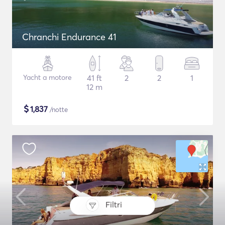
Chranchi Endurance 41
Yacht a motore
41 ft
2
2
1
12 m
$
1,837
/notte
Filtri