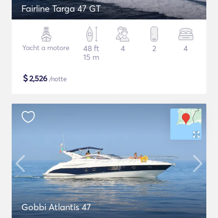
Fairline Targa 47 GT
Yacht a motore
48 ft
4
2
4
15 m
$
2,526
/notte
Gobbi Atlantis 47