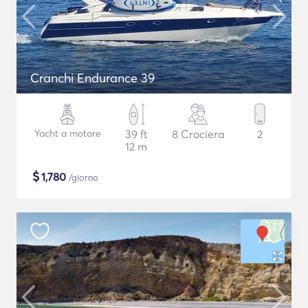
Cranchi Endurance 39
Yacht a motore
39 ft
8 Crociera
2
12 m
$
1,780
/giorno