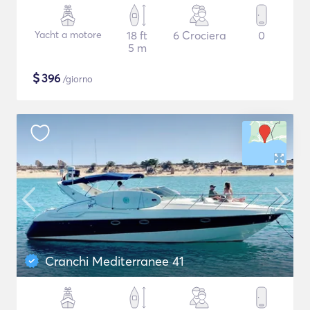
Yacht a motore
18 ft
6 Crociera
0
5 m
$
396
/giorno
Cranchi Mediterranee 41