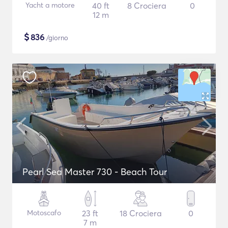
Yacht a motore
40 ft
8 Crociera
0
12 m
$
836
/giorno
Pearl Sea Master 730 - Beach Tour
Motoscafo
23 ft
18 Crociera
0
7 m