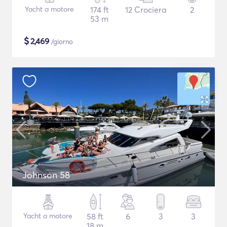
Yacht a motore
174 ft
12 Crociera
2
53 m
$
2,469
/giorno
Johnson 58
Yacht a motore
58 ft
6
3
3
18 m