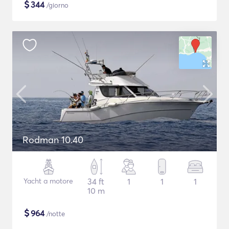
$
344
/giorno
Rodman 10.40
Yacht a motore
34 ft
1
1
1
10 m
$
964
/notte