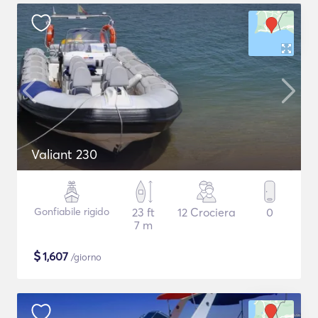
Valiant 230
Gonfiabile rigido
23 ft
12 Crociera
0
7 m
$
1,607
/giorno