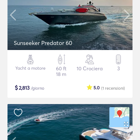
Sunseeker Predator 60
Yacht a motore
60 ft
10 Crociera
3
18 m
$
2,813
5.0
/giorno
(1
recensioni
)