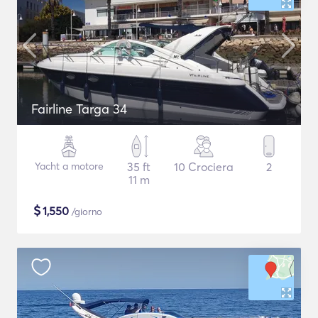
Fairline Targa 34
Yacht a motore
35 ft
10 Crociera
2
11 m
$
1,550
/giorno