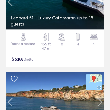
Leopard 51 - Luxury Catamaran up to 18
guests
Yacht a motore
155 ft
8
4
4
47 m
$
5,168
/notte