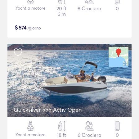
Yacht a motore
20 ft
8 Crociera
0
6 m
$
574
/giorno
Quicksilver 555 Activ Open
Yacht a motore
18 ft
6 Crociera
0