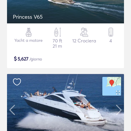
Princess V65
Yacht a motore
70 ft
12 Crociera
4
21 m
$
5,627
/giorno