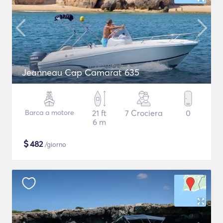
Jeanneau Cap Camarat 635
Barca a motore
21 ft
7 Crociera
0
6 m
$
482
/giorno