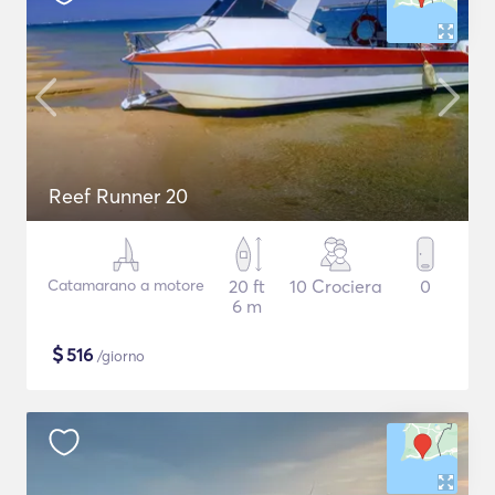
Reef Runner 20
Catamarano a motore
20 ft
10 Crociera
0
6 m
$
516
/giorno