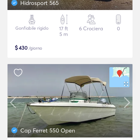
Hidrosport 565
Gonfiabile rigido
17 ft
6 Crociera
0
5 m
$
430
/giorno
Cap Ferret 550 Open