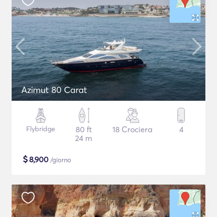
Azimut 80 Carat
Flybridge
80 ft
18 Crociera
4
24 m
$
8,900
/giorno