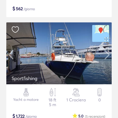
$
562
/giorno
Sportfishing
Yacht a motore
18 ft
1 Crociera
0
5 m
$
1,722
5.0
/giorno
(5
recensioni
)