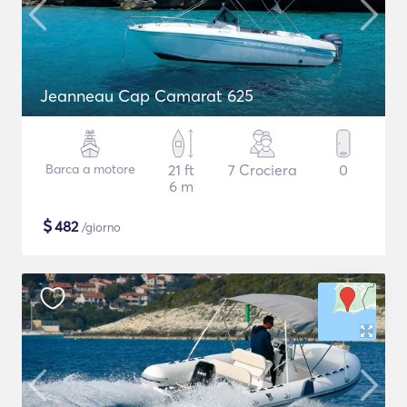
Jeanneau Cap Camarat 625
Barca a motore
21 ft
7 Crociera
0
6 m
$
482
/giorno