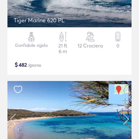
Tiger Marine 620 PL
Gonfiabile rigido
21 ft
12 Crociera
0
6 m
$
482
/giorno