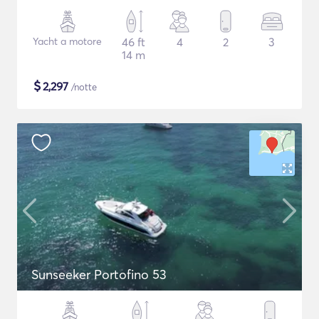
Yacht a motore
46 ft
4
2
3
14 m
$
2,297
/notte
Sunseeker Portofino 53