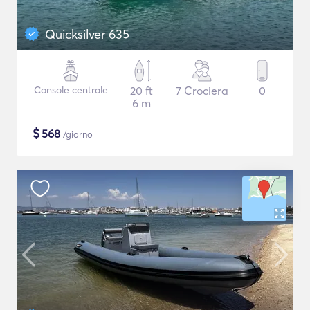
Quicksilver 635
Console centrale
20 ft
7 Crociera
0
6 m
$
568
/giorno