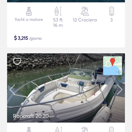
Yacht a motore
53 ft
12 Crociera
3
16 m
$
3,215
/giorno
Rancraft 20.20