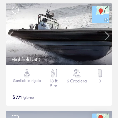
Highfield 540
Gonfiabile rigido
18 ft
6 Crociera
0
5 m
$
771
/giorno