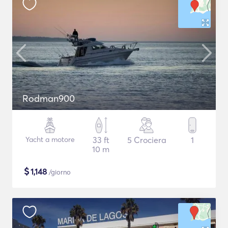
Rodman900
Yacht a motore
33 ft
5 Crociera
1
10 m
$
1,148
/giorno