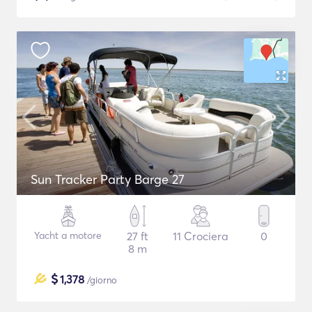
Sun Tracker Party Barge 27
Yacht a motore
27 ft
11 Crociera
0
8 m
$
1,378
/giorno