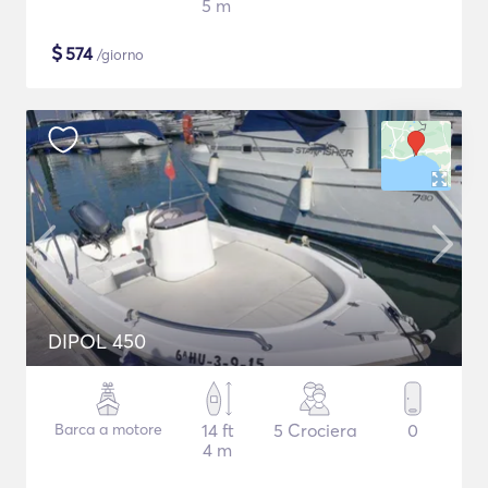
5 m
$
574
/giorno
DIPOL 450
Barca a motore
14 ft
5 Crociera
0
4 m