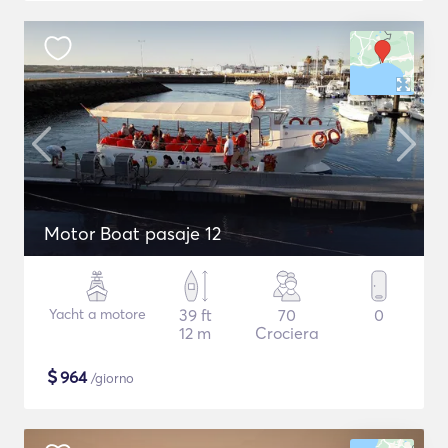
Motor Boat pasaje 12
Yacht a motore
39 ft
70
0
12 m
Crociera
$
964
/giorno