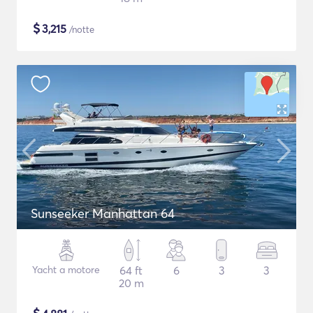
$
3,215
/notte
Sunseeker Manhattan 64
Yacht a motore
64 ft
6
3
3
20 m