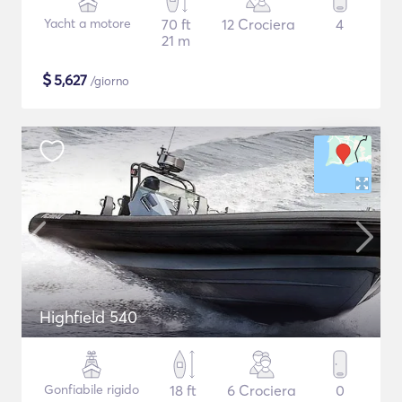
Yacht a motore
70 ft
12 Crociera
4
21 m
$
5,627
/giorno
Highfield 540
Gonfiabile rigido
18 ft
6 Crociera
0