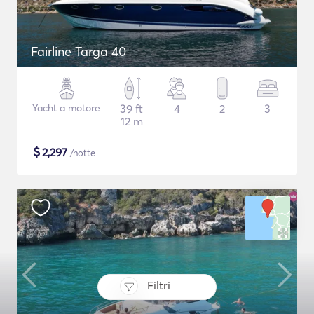
Fairline Targa 40
Yacht a motore
39 ft
4
2
3
12 m
$
2,297
/notte
Filtri