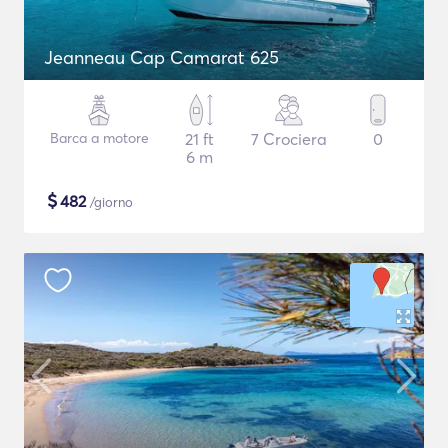
Jeanneau Cap Camarat 625
Barca a motore
21 ft
7 Crociera
0
6 m
$
482
/giorno