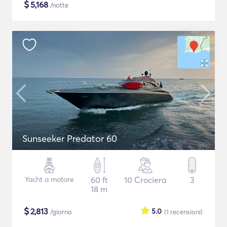
$
5,168
/notte
Sunseeker Predator 60
Yacht a motore
60 ft
10 Crociera
3
18 m
$
2,813
5.0
/giorno
(1
recensioni
)