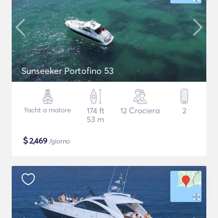
Sunseeker Portofino 53
Yacht a motore
174 ft
12 Crociera
2
53 m
$
2,469
/giorno