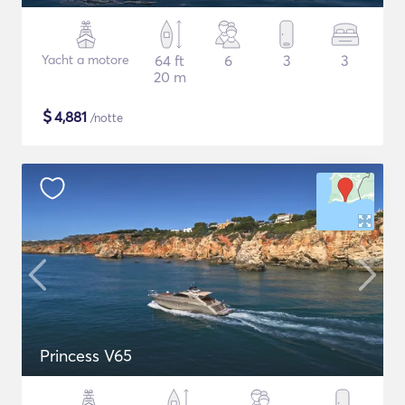
Yacht a motore
64 ft
6
3
3
20 m
$
4,881
/notte
Princess V65