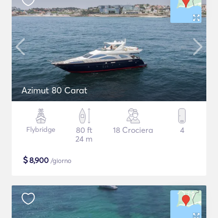
Azimut 80 Carat
Flybridge
80 ft
18 Crociera
4
24 m
$
8,900
/giorno