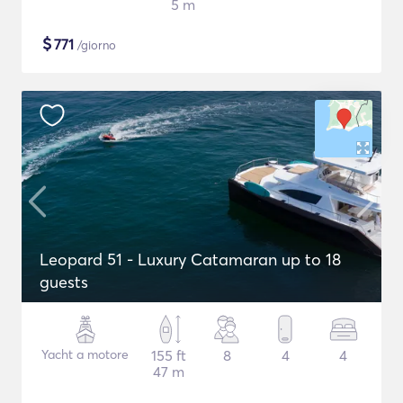
5 m
$
771
/giorno
Leopard 51 - Luxury Catamaran up to 18
guests
Yacht a motore
155 ft
8
4
4
47 m