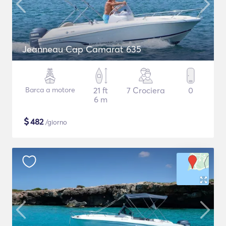
Jeanneau Cap Camarat 635
Barca a motore
21 ft
7 Crociera
0
6 m
$
482
/giorno