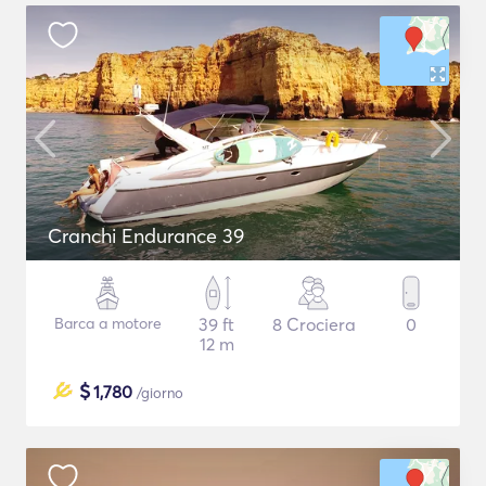
Cranchi Endurance 39
Barca a motore
39 ft
8 Crociera
0
12 m
$
1,780
/giorno