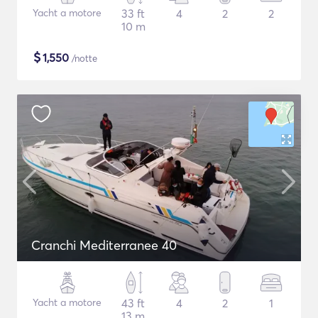
Yacht a motore
33 ft
4
2
2
10 m
$
1,550
/notte
Cranchi Mediterranee 40
Yacht a motore
43 ft
4
2
1
13 m