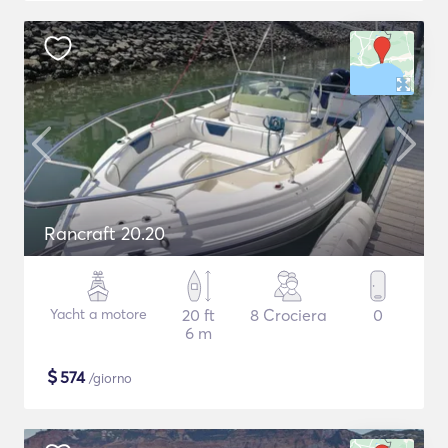
Rancraft 20.20
Yacht a motore
20 ft
8 Crociera
0
6 m
$
574
/giorno