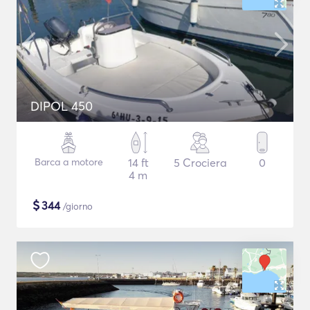
DIPOL 450
Barca a motore
14 ft
5 Crociera
0
4 m
$
344
/giorno