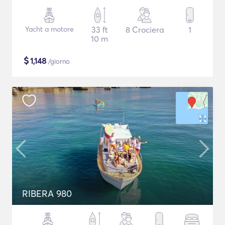
Yacht a motore
33 ft
8 Crociera
1
10 m
$
1,148
/giorno
RIBERA 980