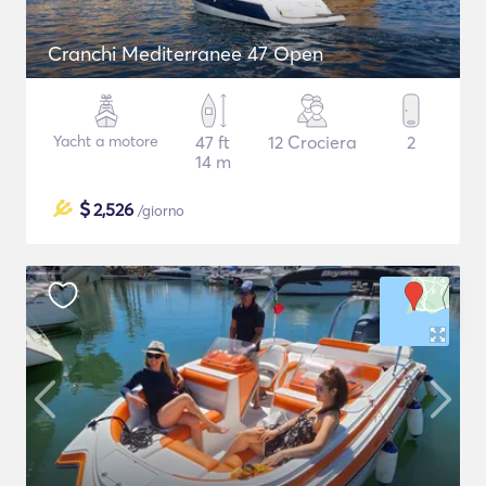
Cranchi Mediterranee 47 Open
Yacht a motore
47 ft
12 Crociera
2
14 m
$
2,526
/giorno