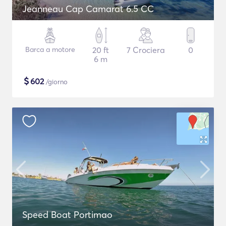
Jeanneau Cap Camarat 6.5 CC
Barca a motore
20 ft
7 Crociera
0
6 m
$
602
/giorno
Speed Boat Portimao