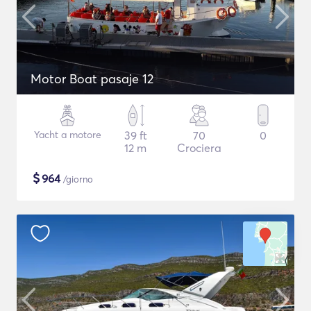
Motor Boat pasaje 12
Yacht a motore
39 ft
70
0
12 m
Crociera
$
964
/giorno