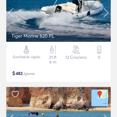
Tiger Marine 620 PL
Gonfiabile rigido
21 ft
12 Crociera
0
6 m
$
482
/giorno