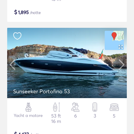
$
1,895
/notte
Sunseeker Portofino 53
Yacht a motore
53 ft
6
3
5
16 m