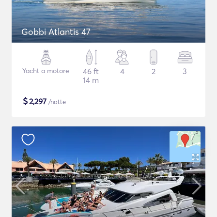
Gobbi Atlantis 47
Yacht a motore
46 ft
4
2
3
14 m
$
2,297
/notte