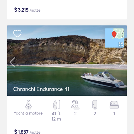
$
3,215
/notte
Chranchi Endurance 41
Yacht a motore
41 ft
2
2
1
12 m
$
1,837
/notte