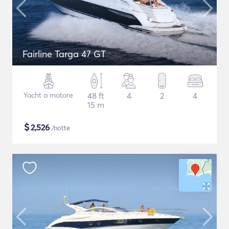
Fairline Targa 47 GT
Yacht a motore
48 ft
4
2
4
15 m
$
2,526
/notte