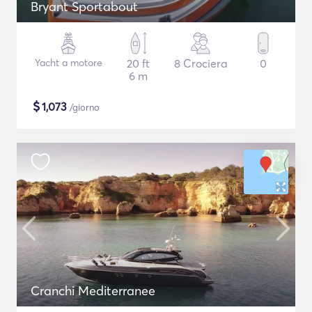
Bryant Sportabout
Yacht a motore
20 ft
8 Crociera
0
6 m
$
1,073
/giorno
Cranchi Mediterranee