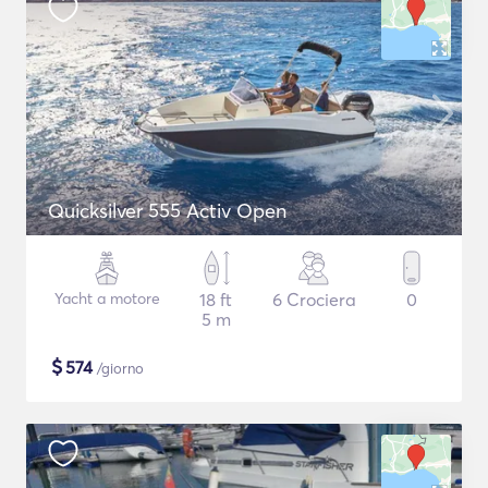
Quicksilver 555 Activ Open
Yacht a motore
18 ft
6 Crociera
0
5 m
$
574
/giorno