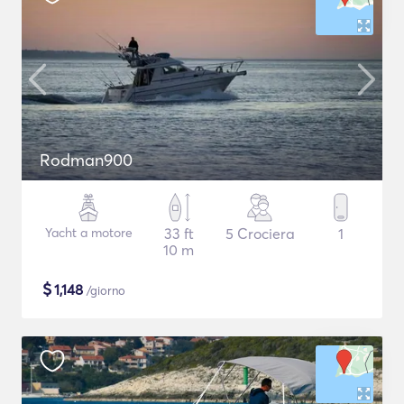
Rodman900
Yacht a motore
33 ft
5 Crociera
1
10 m
$
1,148
/giorno