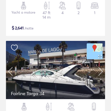
Yacht a motore
47 ft
4
2
1
14 m
$
2,641
/notte
Fairline Targa 34