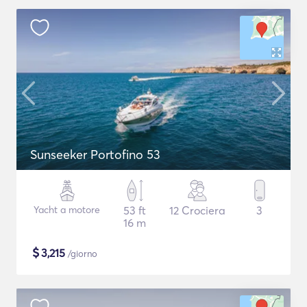
Sunseeker Portofino 53
Yacht a motore
53 ft
12 Crociera
3
16 m
$
3,215
/giorno