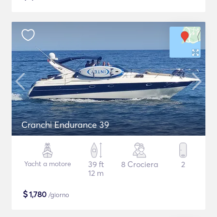
Cranchi Endurance 39
Yacht a motore
39 ft
8 Crociera
2
12 m
$
1,780
/giorno