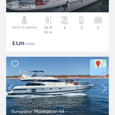
Johnson 58
Yacht a motore
58 ft
6
3
3
18 m
$
3,215
/notte
Sunseeker Manhattan 64