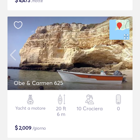
$
4,473
/notte
Obe & Carmen 625
Yacht a motore
20 ft
10 Crociera
0
6 m
$
2,009
/giorno