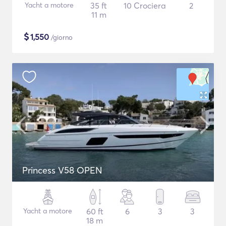
Yacht a motore
35 ft
10 Crociera
2
11 m
$
1,550
/giorno
Princess V58 OPEN
Yacht a motore
60 ft
6
3
3
18 m