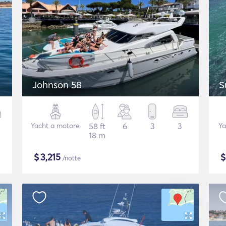
Johnson 58
S
Yacht a motore
58 ft
6
3
3
Ya
18 m
$
3,215
/notte