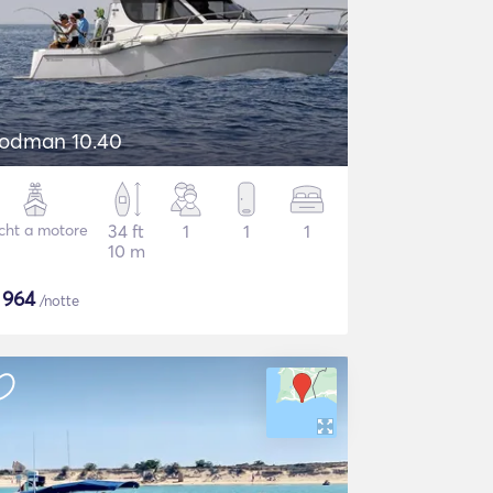
odman 10.40
cht a motore
34 ft
1
1
1
10 m
$
964
/notte