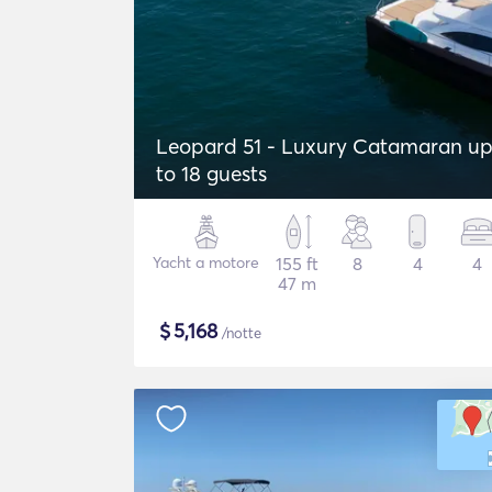
Leopard 51 - Luxury Catamaran u
to 18 guests
Yacht a motore
155 ft
8
4
4
47 m
$
5,168
/notte