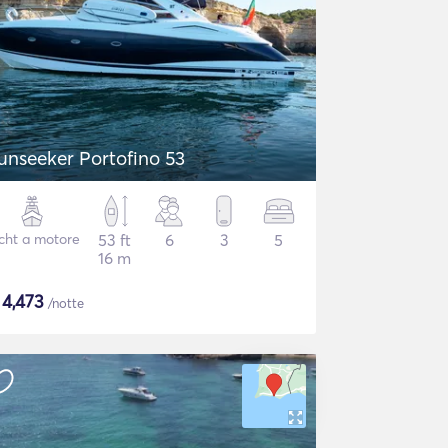
unseeker Portofino 53
cht a motore
53 ft
6
3
5
16 m
$
4,473
/notte