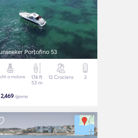
unseeker Portofino 53
cht a motore
174 ft
12 Crociera
2
53 m
$
2,469
/giorno