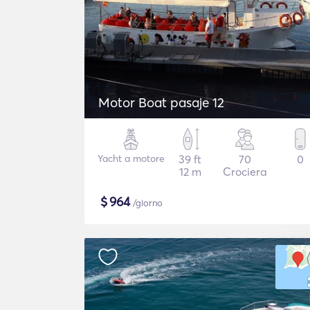
Motor Boat pasaje 12
Yacht a motore
39 ft
70
0
12 m
Crociera
$
964
/giorno