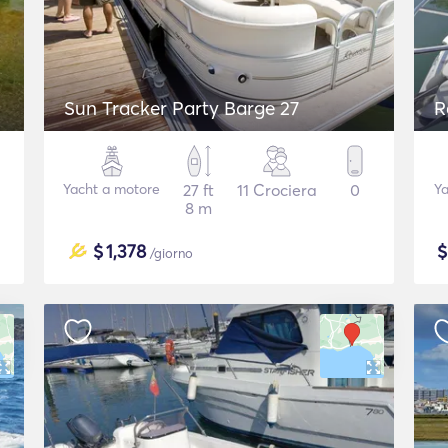
Sun Tracker Party Barge 27
R
Yacht a motore
27 ft
11 Crociera
0
Ya
8 m
$
1,378
/giorno