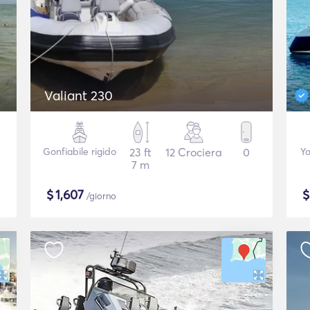
Valiant 230
Gonfiabile rigido
23 ft
12 Crociera
0
Ya
7 m
$
1,607
/giorno