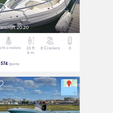
ancraft 20.20
cht a motore
20 ft
8 Crociera
0
6 m
$
574
/giorno