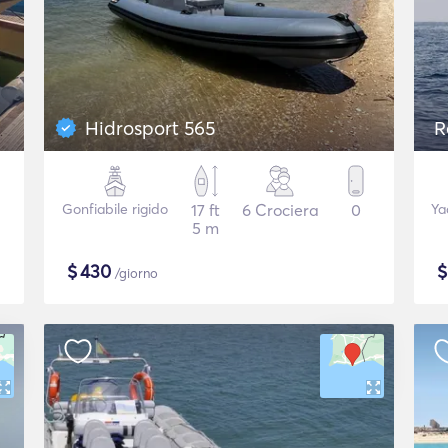
Hidrosport 565
R
Gonfiabile rigido
17 ft
6 Crociera
0
Ya
5 m
$
430
/giorno