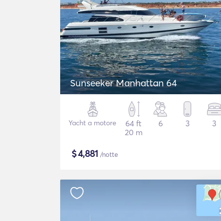
Sunseeker Manhattan 64
Yacht a motore
64 ft
6
3
3
20 m
$
4,881
/notte