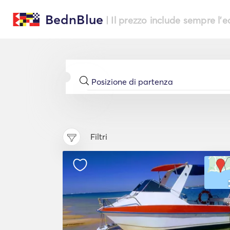
BednBlue
| Il prezzo include sempre l'
Filtri