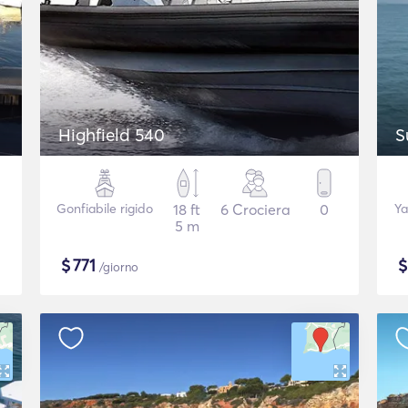
Highfield 540
S
Gonfiabile rigido
18 ft
6 Crociera
0
Ya
5 m
$
771
/giorno