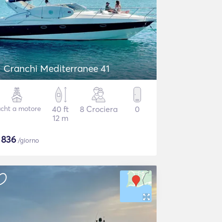
Cranchi Mediterranee 41
cht a motore
40 ft
8 Crociera
0
12 m
$
836
/giorno