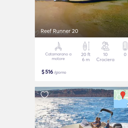
Reef Runner 20
Catamarano a
20 ft
10
0
motore
6 m
Crociera
$
516
/giorno