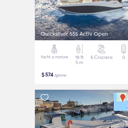
Quicksilver 555 Activ Open
Yacht a motore
18 ft
6 Crociera
0
5 m
$
574
/giorno