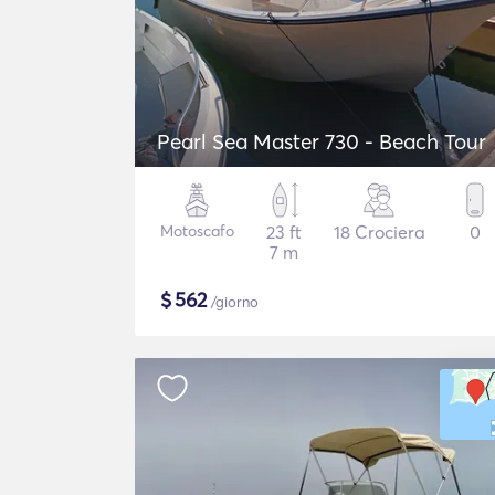
Pearl Sea Master 730 - Beach Tour
Motoscafo
23 ft
18 Crociera
0
7 m
$
562
/giorno