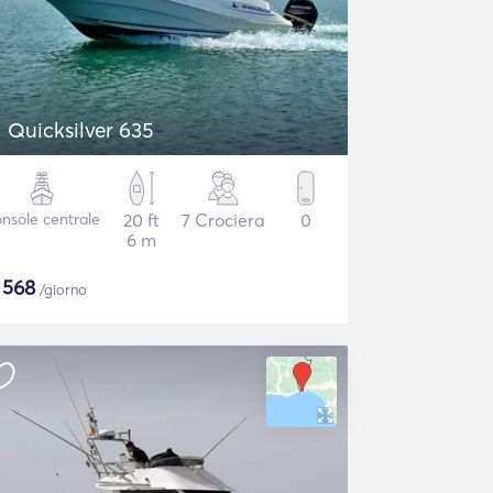
Quicksilver 635
nsole centrale
20 ft
7 Crociera
0
6 m
$
568
/giorno