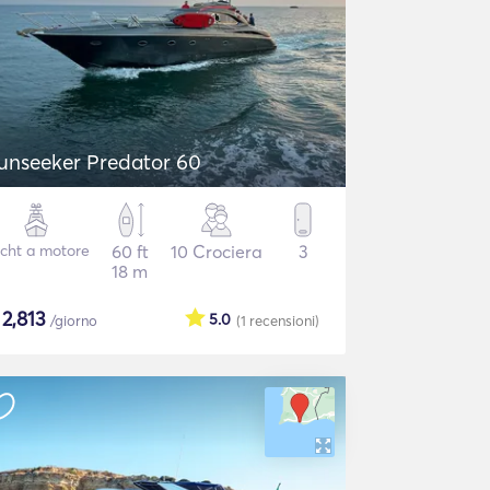
unseeker Predator 60
cht a motore
60 ft
10 Crociera
3
18 m
$
2,813
5.0
/giorno
(1
recensioni
)