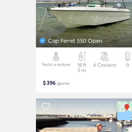
Cap Ferret 550 Open
Yacht a motore
18 ft
6 Crociera
0
5 m
$
396
/giorno