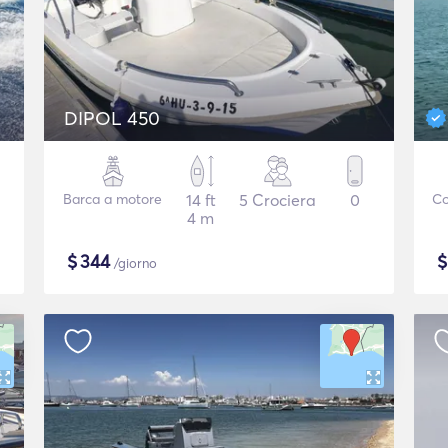
DIPOL 450
Barca a motore
14 ft
5 Crociera
0
Co
4 m
$
344
/giorno