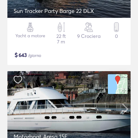
Sun Tracker Party Barge 22 DLX
Yacht a motore
22 ft
9 Crociera
0
7 m
$
643
/giorno
Motorboat Aresa 15E