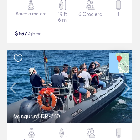
Barca a motore
19 ft
6 Crociera
1
6 m
$
597
/giorno
Vanguard DR-760