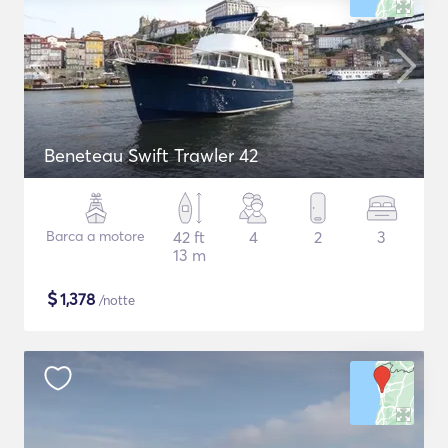
Beneteau Swift Trawler 42
Barca a motore
42 ft
4
2
3
13 m
$
1,378
/notte