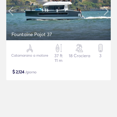
Fountaine Pajot 37
Catamarano a motore
37 ft
18 Crociera
3
11 m
$
2,124
/giorno