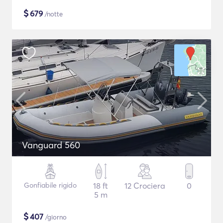
$
679
/notte
Vanguard 560
Gonfiabile rigido
18 ft
12 Crociera
0
5 m
$
407
/giorno