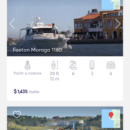
Faeton Moraga 1180
Yacht a motore
39 ft
6
3
4
12 m
$
1,435
/notte