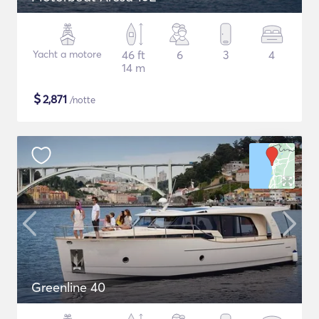
Yacht a motore
46 ft
6
3
4
14 m
$
2,871
/notte
Greenline 40