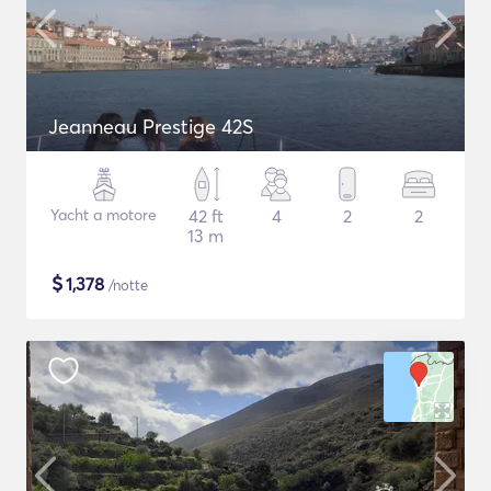
Jeanneau Prestige 42S
Yacht a motore
42 ft
4
2
2
13 m
$
1,378
/notte