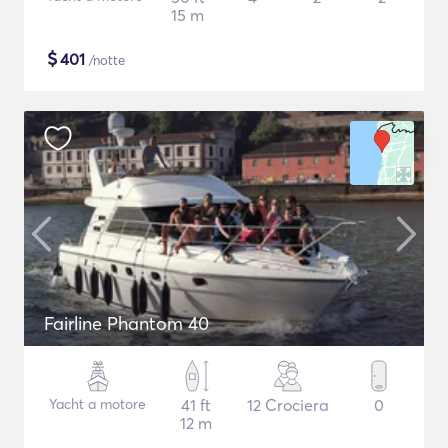
15 m
$
401
/notte
Fairline Phantom 40
Yacht a motore
41 ft
12 Crociera
0
12 m