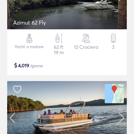
Azimut 62 Fly
Yacht a motore
62 ft
12 Crociera
3
19 m
$
4,019
/giorno