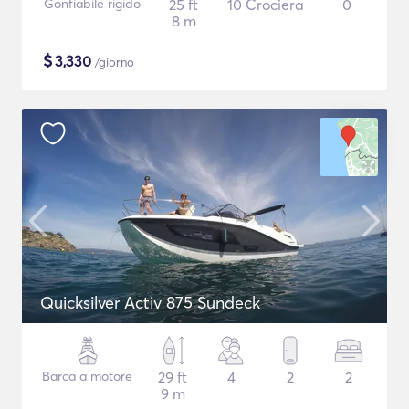
Gonfiabile rigido
25 ft
10 Crociera
0
8 m
$
3,330
/giorno
Quicksilver Activ 875 Sundeck
Barca a motore
29 ft
4
2
2
9 m