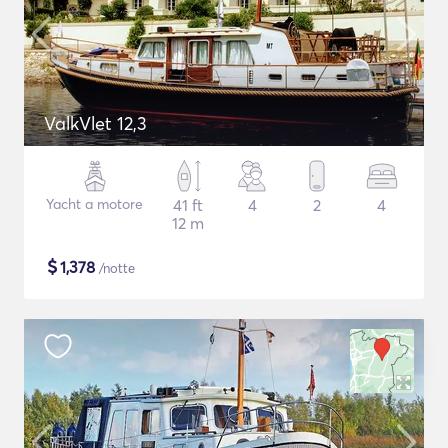
ValkVlet 12,3
Yacht a motore
41 ft
4
2
4
12 m
$
1,378
/notte