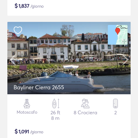
$
1,837
/giorno
Bayliner Cierra 2655
Motoscafo
26 ft
8 Crociera
2
8 m
$
1,091
/giorno