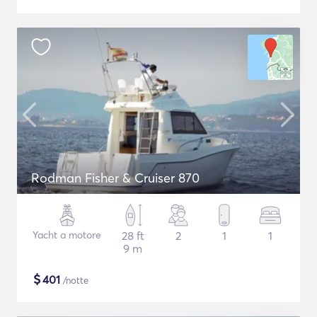
Rodman Fisher & Cruiser 870
Yacht a motore
28 ft
2
1
1
9 m
$
401
/notte