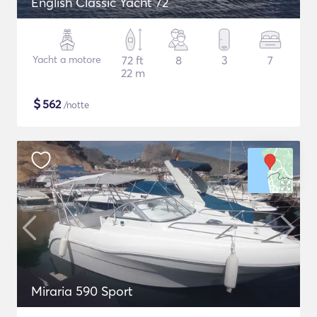
English Classic Yacht 72
Yacht a motore
72 ft
8
3
7
22 m
$
562
/notte
Miraria 590 Sport