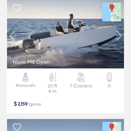
Nuva M6 Open
Motoscafo
20 ft
7 Crociera
0
6 m
$
2,159
/giorno