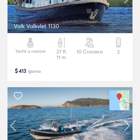
Valk Valkvlet 1130
Yacht a motore
37 ft
10 Crociera
2
11 m
$
413
/giorno