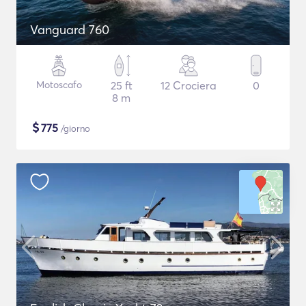
Vanguard 760
Motoscafo
25 ft
12 Crociera
0
8 m
$
775
/giorno