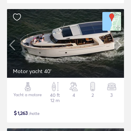
Motor yacht 40'
Yacht a motore
40 ft
4
2
3
12 m
$
1,263
/notte