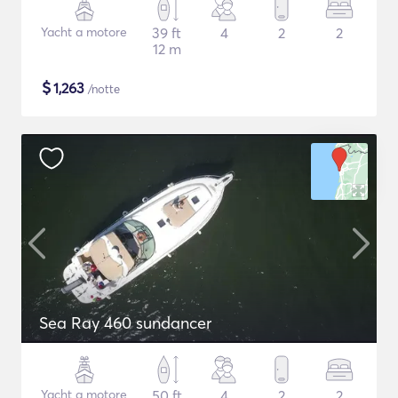
Yacht a motore
39 ft
4
2
2
12 m
$
1,263
/notte
Sea Ray 460 sundancer
Yacht a motore
50 ft
4
2
2