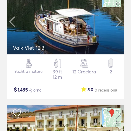
Valk Vlet 12.3
Yacht a motore
39 ft
12 Crociera
2
12 m
$
1,435
5.0
/giorno
(1
recensioni
)