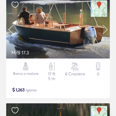
M/B 17.3
Barca a motore
17 ft
8 Crociera
0
5 m
$
1,263
/giorno