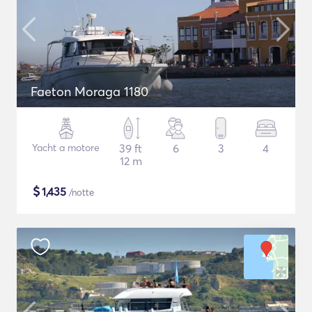
Faeton Moraga 1180
Yacht a motore
39 ft
6
3
4
12 m
$
1,435
/notte