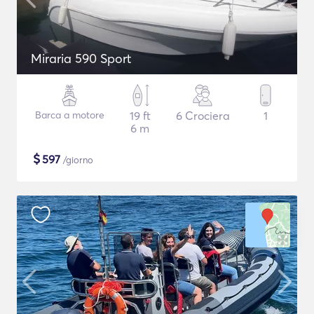
Miraria 590 Sport
Barca a motore
19 ft
6 Crociera
1
6 m
$
597
/giorno