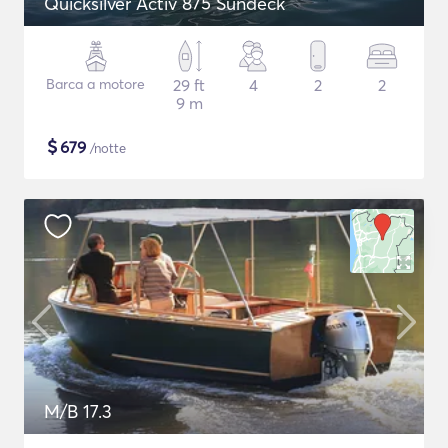
Quicksilver Activ 875 Sundeck
Barca a motore
29 ft
4
2
2
9 m
$
679
/notte
M/B 17.3