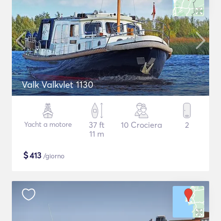
Valk Valkvlet 1130
Yacht a motore
37 ft
10 Crociera
2
11 m
$
413
/giorno