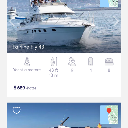
Fairline Fly 43
Yacht a motore
43 ft
9
4
8
13 m
$
689
/notte