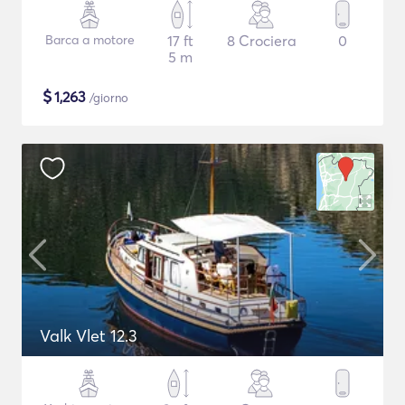
Barca a motore
17 ft
8 Crociera
0
5 m
$
1,263
/giorno
Valk Vlet 12.3