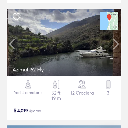
Azimut 62 Fly
Yacht a motore
62 ft
12 Crociera
3
19 m
$
4,019
/giorno