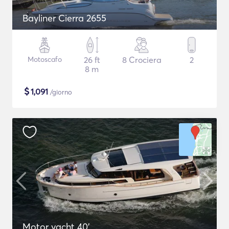
Bayliner Cierra 2655
Motoscafo
26 ft
8 Crociera
2
8 m
$
1,091
/giorno
Motor yacht 40'