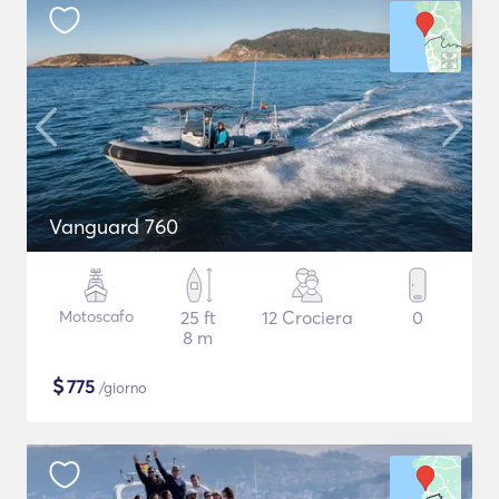
Vanguard 760
Motoscafo
25 ft
12 Crociera
0
8 m
$
775
/giorno