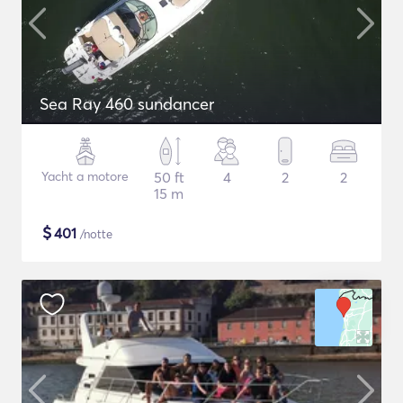
Sea Ray 460 sundancer
Yacht a motore
50 ft
4
2
2
15 m
$
401
/notte