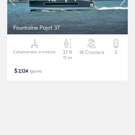
Fountaine Pajot 37
Catamarano a motore
37 ft
18 Crociera
3
11 m
$
2,124
/giorno