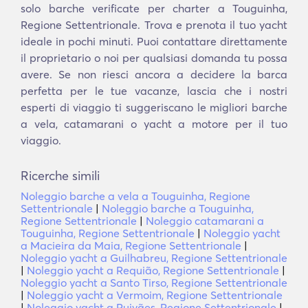
solo barche verificate per charter a Touguinha,
Regione Settentrionale. Trova e prenota il tuo yacht
ideale in pochi minuti. Puoi contattare direttamente
il proprietario o noi per qualsiasi domanda tu possa
avere. Se non riesci ancora a decidere la barca
perfetta per le tue vacanze, lascia che i nostri
esperti di viaggio ti suggeriscano le migliori barche
a vela, catamarani o yacht a motore per il tuo
viaggio.
Ricerche simili
Noleggio barche a vela a Touguinha, Regione
Settentrionale
|
Noleggio barche a Touguinha,
Regione Settentrionale
|
Noleggio catamarani a
Touguinha, Regione Settentrionale
|
Noleggio yacht
a Macieira da Maia, Regione Settentrionale
|
Noleggio yacht a Guilhabreu, Regione Settentrionale
|
Noleggio yacht a Requião, Regione Settentrionale
|
Noleggio yacht a Santo Tirso, Regione Settentrionale
|
Noleggio yacht a Vermoim, Regione Settentrionale
|
Noleggio yacht a Ruivães, Regione Settentrionale
|