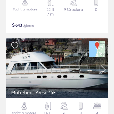
Yacht a motore
22 ft
9 Crociera
0
7 m
$
643
/giorno
Motorboat Aresa 15E
Yacht a motore
46 ft
6
3
4