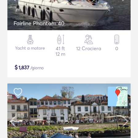
Fairline Phantom 40
Yacht a motore
41 ft
12 Crociera
0
12 m
$
1,837
/giorno