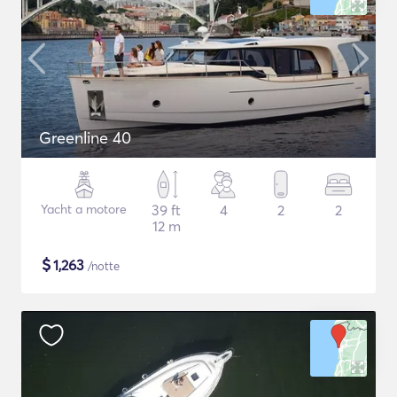
Greenline 40
Yacht a motore
39 ft
4
2
2
12 m
$
1,263
/notte