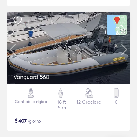
Vanguard 560
Gonfiabile rigido
18 ft
12 Crociera
0
5 m
$
407
/giorno