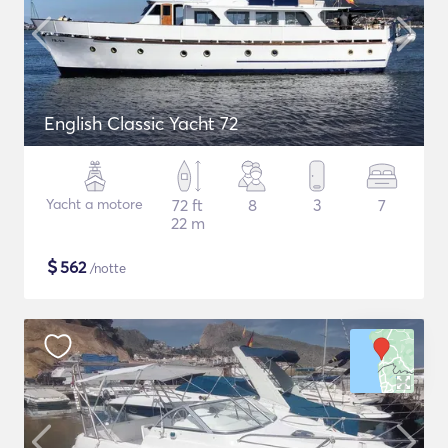
English Classic Yacht 72
Yacht a motore
72 ft
8
3
7
22 m
$
562
/notte