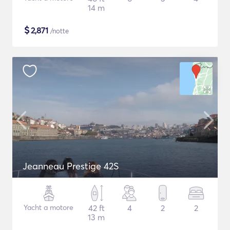
14 m
$
2,871
/notte
Jeanneau Prestige 42S
Yacht a motore
42 ft
4
2
2
13 m