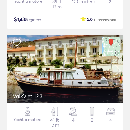
Yacht a motore
39 ft
12 Crociera
2
12 m
$
1,435
5.0
/giorno
(1
recensioni
)
ValkVlet 12,3
Yacht a motore
41 ft
4
2
4
12 m