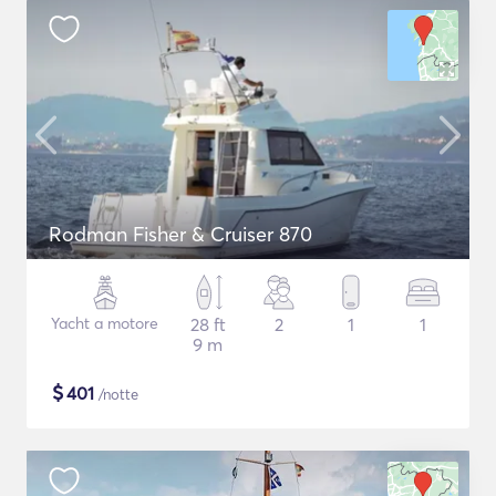
Rodman Fisher & Cruiser 870
Yacht a motore
28 ft
2
1
1
9 m
$
401
/notte