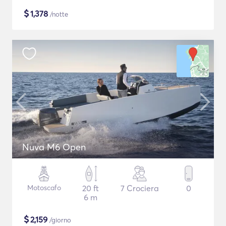
$
1,378
/notte
Nuva M6 Open
Motoscafo
20 ft
7 Crociera
0
6 m
$
2,159
/giorno