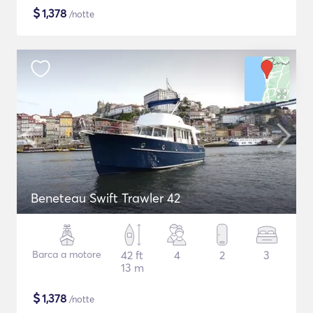
$
1,378
/notte
Beneteau Swift Trawler 42
Barca a motore
42 ft
4
2
3
13 m
$
1,378
/notte