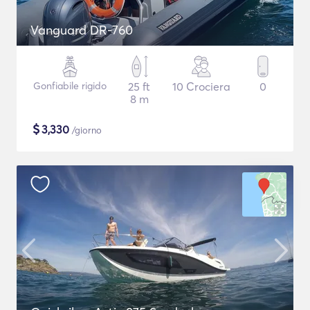
Vanguard DR-760
Gonfiabile rigido
25 ft
10 Crociera
0
8 m
$
3,330
/giorno