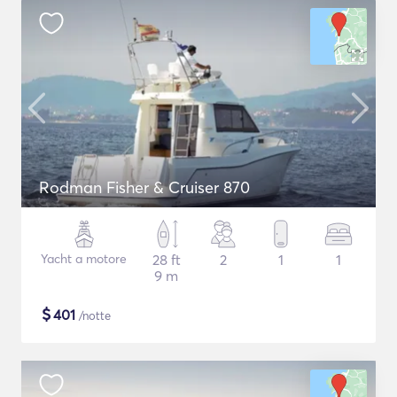
Rodman Fisher & Cruiser 870
Yacht a motore
28 ft
2
1
1
9 m
$
401
/notte