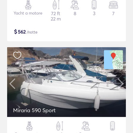
Yacht a motore
72 ft
8
3
7
22 m
$
562
/notte
Miraria 590 Sport