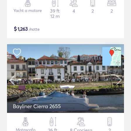
Yacht a motore
39 ft
4
2
2
12 m
$
1,263
/notte
Bayliner Cierra 2655
Motoscafo
26 ft
8 Crociera
2