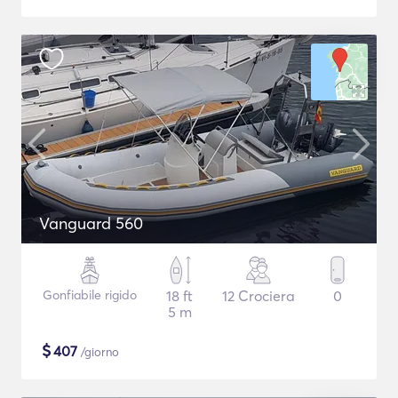
Vanguard 560
Gonfiabile rigido
18 ft
12 Crociera
0
5 m
$
407
/giorno