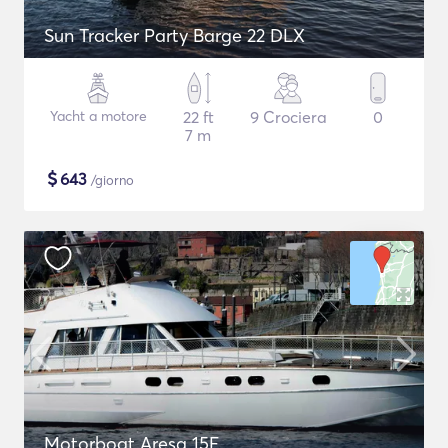
Sun Tracker Party Barge 22 DLX
Yacht a motore
22 ft
9 Crociera
0
7 m
$
643
/giorno
Motorboat Aresa 15E