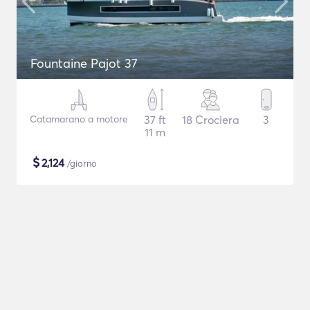
Fountaine Pajot 37
Catamarano a motore
37 ft
18 Crociera
3
11 m
$
2,124
/giorno