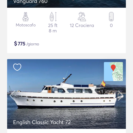
Vanguard 760
Motoscafo
25 ft
12 Crociera
0
8 m
$
775
/giorno
English Classic Yacht 72