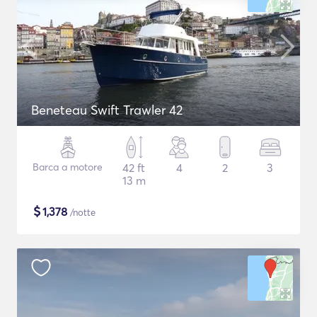
Beneteau Swift Trawler 42
Barca a motore
42 ft
4
2
3
13 m
$
1,378
/notte