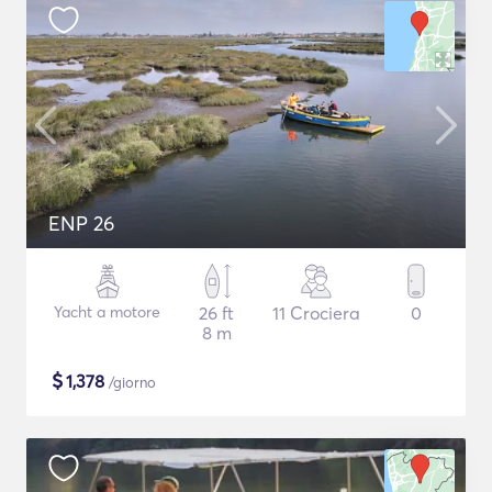
ENP 26
Yacht a motore
26 ft
11 Crociera
0
8 m
$
1,378
/giorno