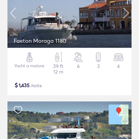
Faeton Moraga 1180
Yacht a motore
39 ft
6
3
4
12 m
$
1,435
/notte