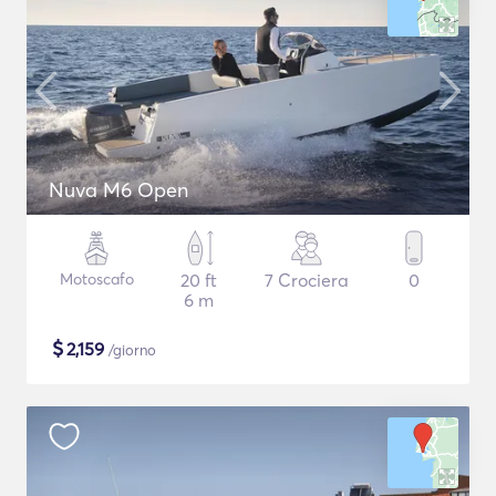
Nuva M6 Open
Motoscafo
20 ft
7 Crociera
0
6 m
$
2,159
/giorno