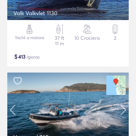
Valk Valkvlet 1130
Yacht a motore
37 ft
10 Crociera
2
11 m
$
413
/giorno