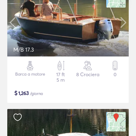
M/B 17.3
Barca a motore
17 ft
8 Crociera
0
5 m
$
1,263
/giorno