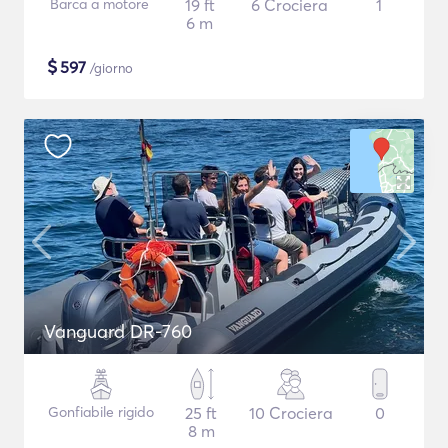
Barca a motore
19 ft
6 Crociera
1
6 m
$
597
/giorno
Vanguard DR-760
Gonfiabile rigido
25 ft
10 Crociera
0
8 m