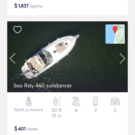
$
1,837
/giorno
Sea Ray 460 sundancer
Yacht a motore
50 ft
4
2
2
15 m
$
401
/notte