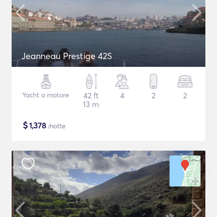
Jeanneau Prestige 42S
Yacht a motore
42 ft
4
2
2
13 m
$
1,378
/notte