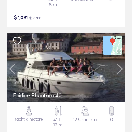
8 m
$
1,091
/giorno
Fairline Phantom 40
Yacht a motore
41 ft
12 Crociera
0
12 m