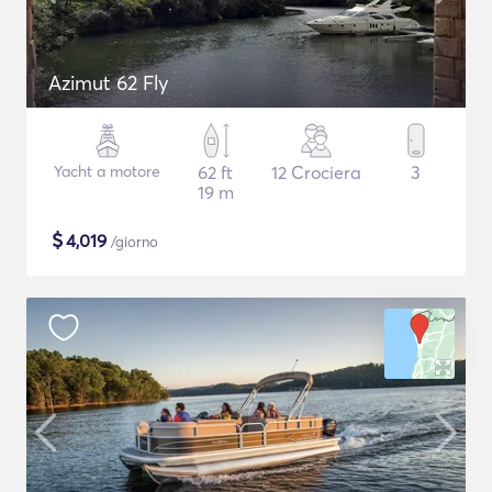
Azimut 62 Fly
Yacht a motore
62 ft
12 Crociera
3
19 m
$
4,019
/giorno