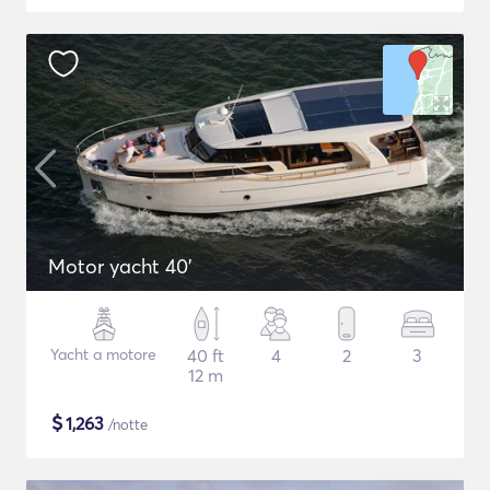
Motor yacht 40'
Yacht a motore
40 ft
4
2
3
12 m
$
1,263
/notte