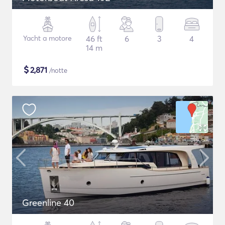
Yacht a motore
46 ft
6
3
4
14 m
$
2,871
/notte
Greenline 40