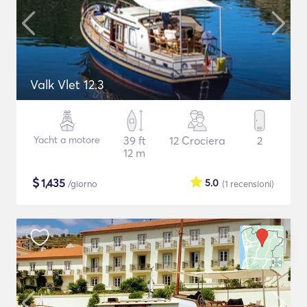
Valk Vlet 12.3
Yacht a motore
39 ft
12 Crociera
2
12 m
$
1,435
5.0
/giorno
(1
recensioni
)