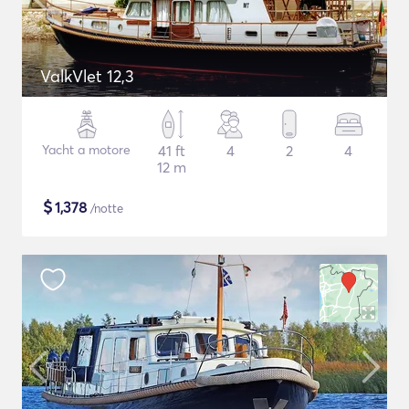
ValkVlet 12,3
Yacht a motore
41 ft
4
2
4
12 m
$
1,378
/notte