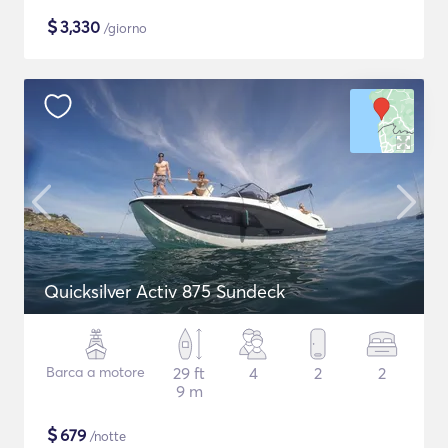
$
3,330
/giorno
Quicksilver Activ 875 Sundeck
Barca a motore
29 ft
4
2
2
9 m
$
679
/notte