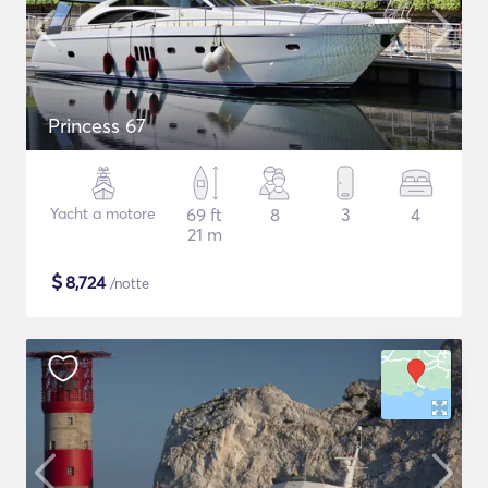
Princess 67
Yacht a motore
69 ft
8
3
4
21 m
$
8,724
/notte