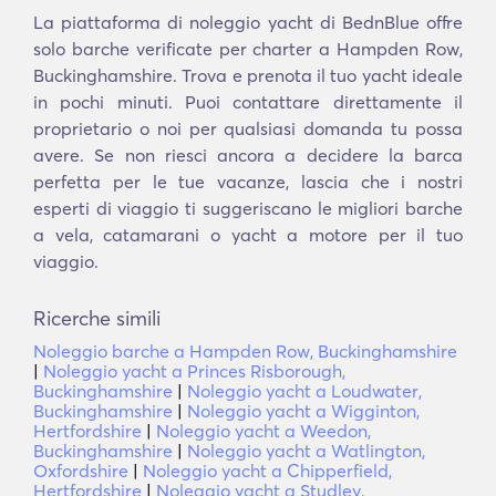
La piattaforma di noleggio yacht di BednBlue offre
solo barche verificate per charter a Hampden Row,
Buckinghamshire. Trova e prenota il tuo yacht ideale
in pochi minuti. Puoi contattare direttamente il
proprietario o noi per qualsiasi domanda tu possa
avere. Se non riesci ancora a decidere la barca
perfetta per le tue vacanze, lascia che i nostri
esperti di viaggio ti suggeriscano le migliori barche
a vela, catamarani o yacht a motore per il tuo
viaggio.
Ricerche simili
Noleggio barche a Hampden Row, Buckinghamshire
|
Noleggio yacht a Princes Risborough,
Buckinghamshire
|
Noleggio yacht a Loudwater,
Buckinghamshire
|
Noleggio yacht a Wigginton,
Hertfordshire
|
Noleggio yacht a Weedon,
Buckinghamshire
|
Noleggio yacht a Watlington,
Oxfordshire
|
Noleggio yacht a Chipperfield,
Hertfordshire
|
Noleggio yacht a Studley,