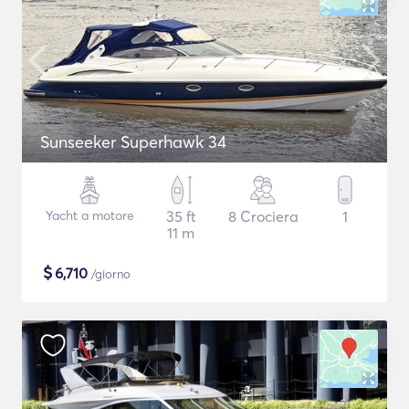
Sunseeker Superhawk 34
Yacht a motore
35 ft
8 Crociera
1
11 m
$
6,710
/giorno