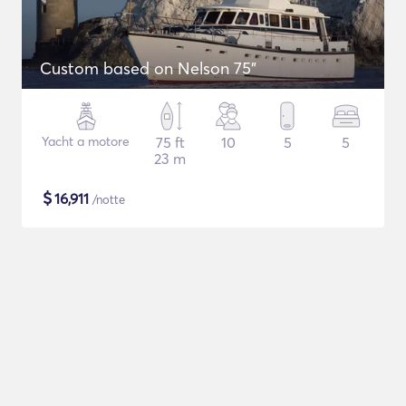
Custom based on Nelson 75"
Yacht a motore
75 ft
10
5
5
23 m
$
16,911
/notte