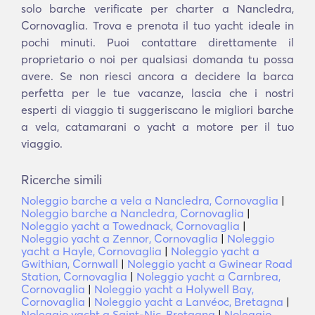
solo barche verificate per charter a Nancledra,
Cornovaglia. Trova e prenota il tuo yacht ideale in
pochi minuti. Puoi contattare direttamente il
proprietario o noi per qualsiasi domanda tu possa
avere. Se non riesci ancora a decidere la barca
perfetta per le tue vacanze, lascia che i nostri
esperti di viaggio ti suggeriscano le migliori barche
a vela, catamarani o yacht a motore per il tuo
viaggio.
Ricerche simili
Noleggio barche a vela a Nancledra, Cornovaglia
|
Noleggio barche a Nancledra, Cornovaglia
|
Noleggio yacht a Towednack, Cornovaglia
|
Noleggio yacht a Zennor, Cornovaglia
|
Noleggio
yacht a Hayle, Cornovaglia
|
Noleggio yacht a
Gwithian, Cornwall
|
Noleggio yacht a Gwinear Road
Station, Cornovaglia
|
Noleggio yacht a Carnbrea,
Cornovaglia
|
Noleggio yacht a Holywell Bay,
Cornovaglia
|
Noleggio yacht a Lanvéoc, Bretagna
|
Noleggio yacht a Saint-Nic, Bretagna
|
Noleggio