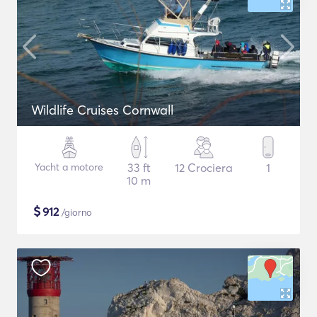
Wildlife Cruises Cornwall
Yacht a motore
33 ft
12 Crociera
1
10 m
$
912
/giorno