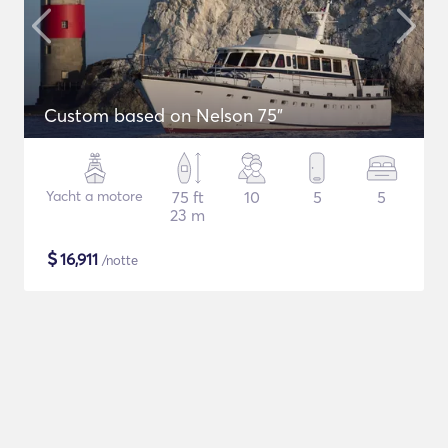
Custom based on Nelson 75"
Yacht a motore
75 ft
10
5
5
23 m
$
16,911
/notte