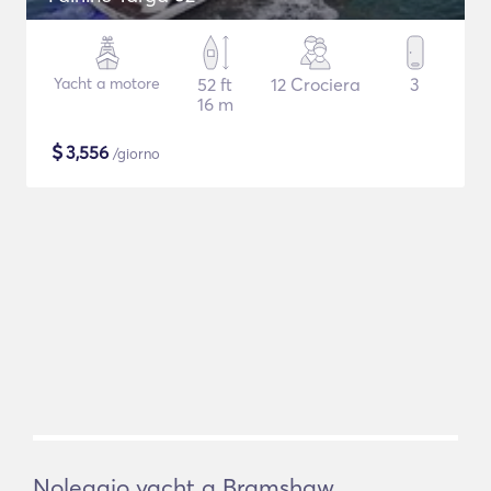
Yacht a motore
52 ft
12 Crociera
3
16 m
$
3,556
/giorno
Noleggio yacht a Bramshaw,