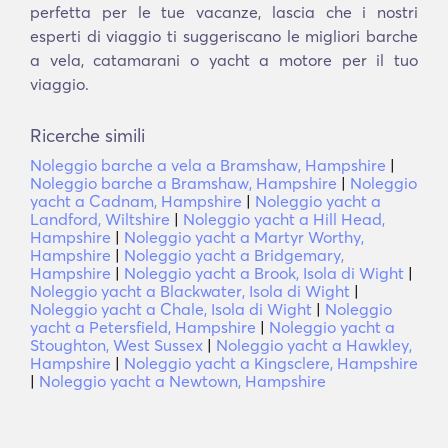
perfetta per le tue vacanze, lascia che i nostri
esperti di viaggio ti suggeriscano le migliori barche
a vela, catamarani o yacht a motore per il tuo
viaggio.
Ricerche simili
Noleggio barche a vela a Bramshaw, Hampshire
|
Noleggio barche a Bramshaw, Hampshire
|
Noleggio
yacht a Cadnam, Hampshire
|
Noleggio yacht a
Landford, Wiltshire
|
Noleggio yacht a Hill Head,
Hampshire
|
Noleggio yacht a Martyr Worthy,
Hampshire
|
Noleggio yacht a Bridgemary,
Hampshire
|
Noleggio yacht a Brook, Isola di Wight
|
Noleggio yacht a Blackwater, Isola di Wight
|
Noleggio yacht a Chale, Isola di Wight
|
Noleggio
yacht a Petersfield, Hampshire
|
Noleggio yacht a
Stoughton, West Sussex
|
Noleggio yacht a Hawkley,
Hampshire
|
Noleggio yacht a Kingsclere, Hampshire
|
Noleggio yacht a Newtown, Hampshire