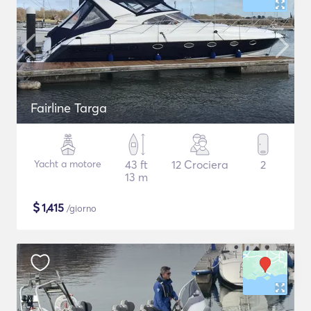
Fairline Targa
Yacht a motore
43 ft
12 Crociera
2
13 m
$
1,415
/giorno