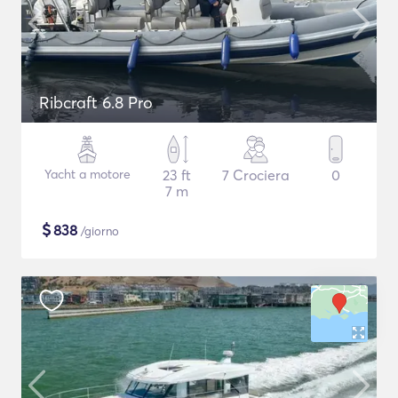
Ribcraft 6.8 Pro
Yacht a motore
23 ft
7 Crociera
0
7 m
$
838
/giorno