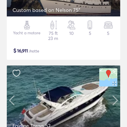
Custom based on Nelson 75"
Yacht a motore
75 ft
10
5
5
23 m
$
16,911
/notte
Fairline Targa 52