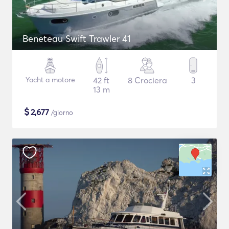
Beneteau Swift Trawler 41
Yacht a motore
42 ft
8 Crociera
3
13 m
$
2,677
/giorno