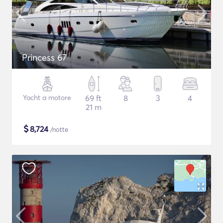
Princess 67
Yacht a motore
69 ft
8
3
4
21 m
$
8,724
/notte