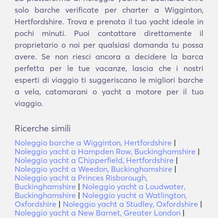
solo barche verificate per charter a Wigginton,
Hertfordshire. Trova e prenota il tuo yacht ideale in
pochi minuti. Puoi contattare direttamente il
proprietario o noi per qualsiasi domanda tu possa
avere. Se non riesci ancora a decidere la barca
perfetta per le tue vacanze, lascia che i nostri
esperti di viaggio ti suggeriscano le migliori barche
a vela, catamarani o yacht a motore per il tuo
viaggio.
Ricerche simili
Noleggio barche a Wigginton, Hertfordshire
|
Noleggio yacht a Hampden Row, Buckinghamshire
|
Noleggio yacht a Chipperfield, Hertfordshire
|
Noleggio yacht a Weedon, Buckinghamshire
|
Noleggio yacht a Princes Risborough,
Buckinghamshire
|
Noleggio yacht a Loudwater,
Buckinghamshire
|
Noleggio yacht a Watlington,
Oxfordshire
|
Noleggio yacht a Studley, Oxfordshire
|
Noleggio yacht a New Barnet, Greater London
|