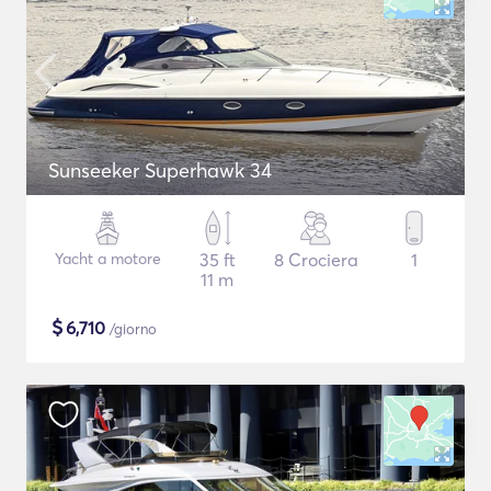
Sunseeker Superhawk 34
Yacht a motore
35 ft
8 Crociera
1
11 m
$
6,710
/giorno