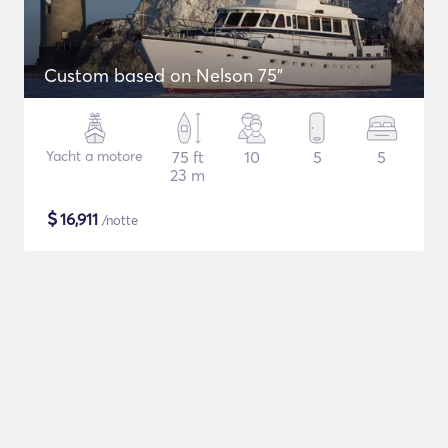
Custom based on Nelson 75"
Yacht a motore
75 ft
10
5
5
23 m
$
16,911
/notte