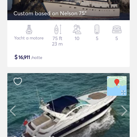
Custom based on Nelson 75"
Yacht a motore
75 ft
10
5
5
23 m
$
16,911
/notte