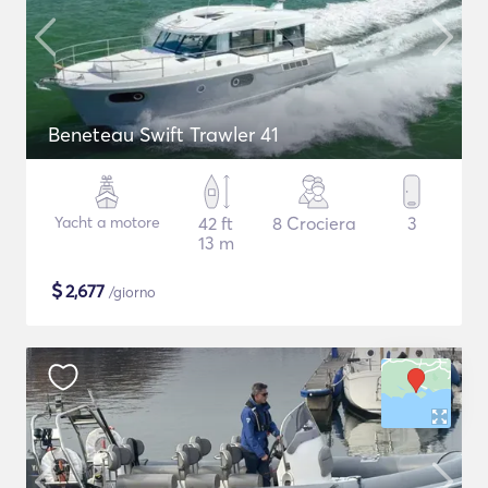
Beneteau Swift Trawler 41
Yacht a motore
42 ft
8 Crociera
3
13 m
$
2,677
/giorno