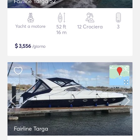
Fairline Targa 52
Yacht a motore
52 ft
12 Crociera
3
16 m
$
3,556
/giorno
Fairline Targa