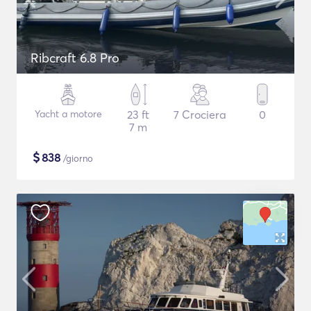
Ribcraft 6.8 Pro
Yacht a motore
23 ft
7 Crociera
0
7 m
$
838
/giorno