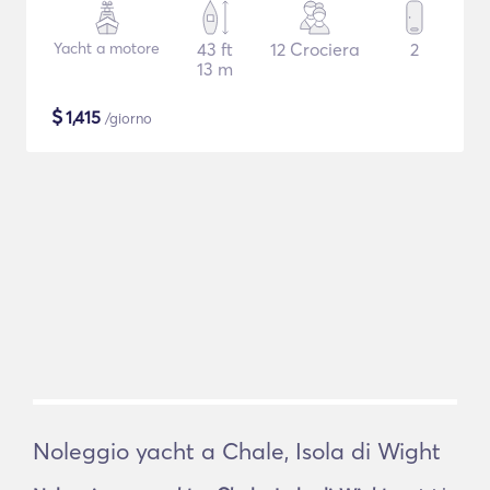
Yacht a motore
43 ft
12 Crociera
2
13 m
$
1,415
/giorno
Noleggio yacht a Chale, Isola di Wight