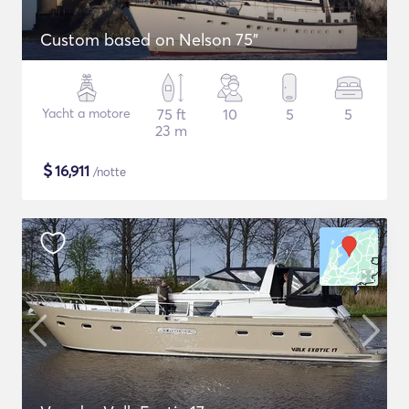
Custom based on Nelson 75"
Yacht a motore
75 ft
10
5
5
23 m
$
16,911
/notte