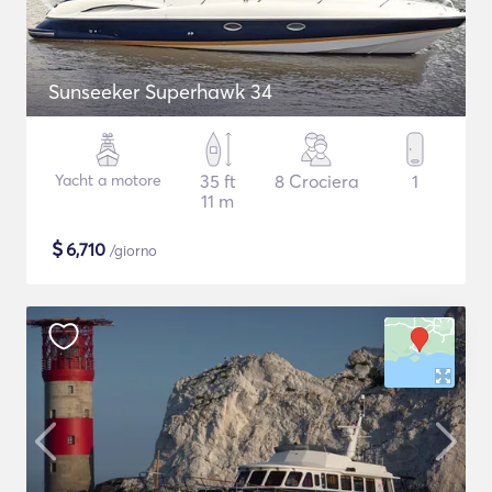
Sunseeker Superhawk 34
Yacht a motore
35 ft
8 Crociera
1
11 m
$
6,710
/giorno