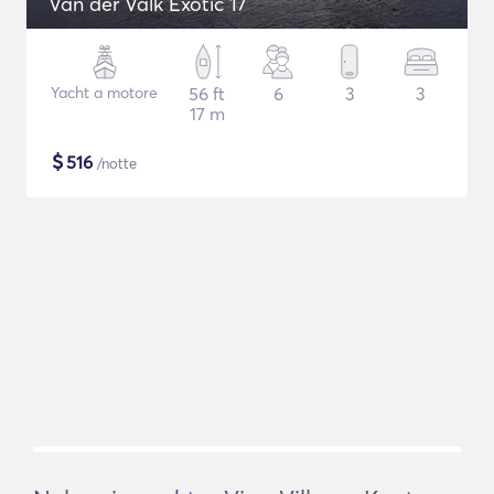
Van der Valk Exotic 17
Yacht a motore
56 ft
6
3
3
17 m
$
516
/notte