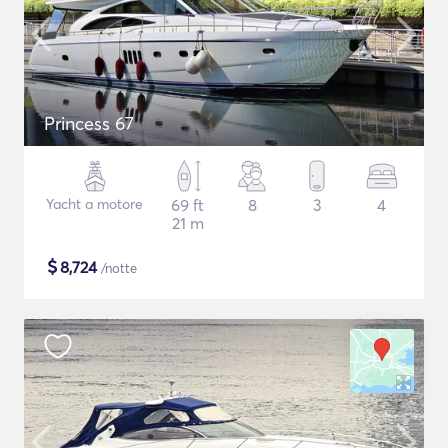
Princess 67
Yacht a motore
69 ft
8
3
4
21 m
$
8,724
/notte