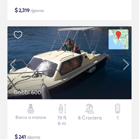
$
2,319
/giorno
Gobbi 600
Barca a motore
19 ft
8 Crociera
1
6 m
$
241
/giorno