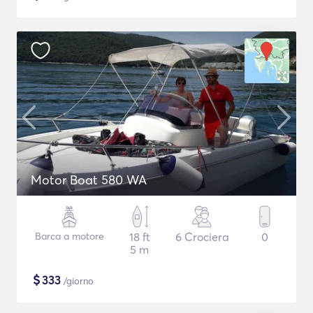
Motor Boat 580 WA
Barca a motore
18 ft
6 Crociera
0
5 m
$
333
/giorno