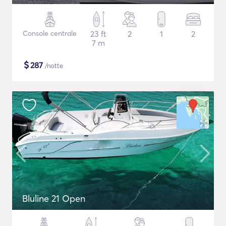
Console centrale
23 ft
2
1
2
7 m
$
287
/notte
Bluline 21 Open