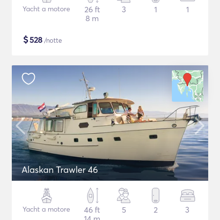
Yacht a motore
26 ft
3
1
1
8 m
$
528
/notte
Alaskan Trawler 46
Yacht a motore
46 ft
5
2
3
14 m