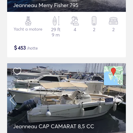
Jeanneau Merry Fisher 795
Yacht a motore
29 ft
4
2
2
9 m
$
453
/notte
Jeanneau CAP CAMARAT 8,5 CC