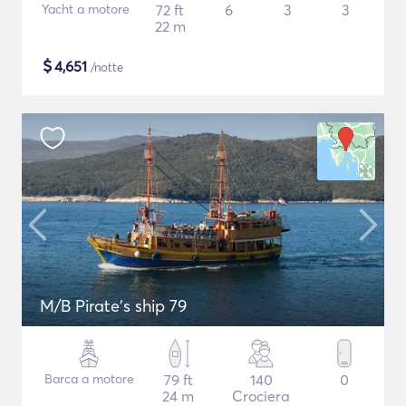
Yacht a motore
72 ft
6
3
3
22 m
$
4,651
/notte
M/B Pirate's ship 79
Barca a motore
79 ft
140
0
24 m
Crociera