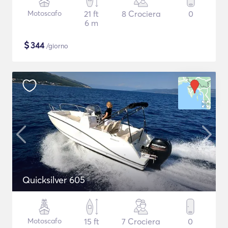
Motoscafo
21 ft
8 Crociera
0
6 m
$
344
/giorno
Quicksilver 605
Motoscafo
15 ft
7 Crociera
0