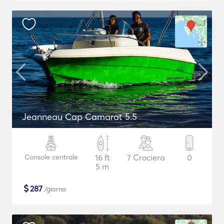
Jeanneau Cap Camarat 5.5
Console centrale
16 ft
7 Crociera
0
5 m
$
287
/giorno