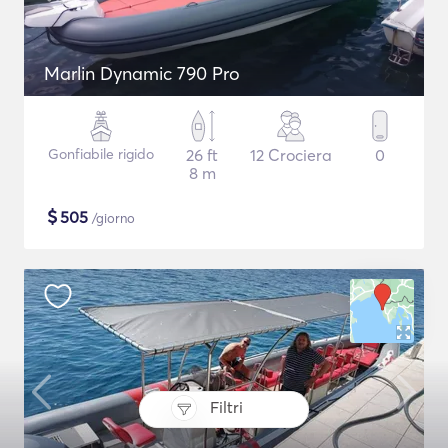
Marlin Dynamic 790 Pro
Gonfiabile rigido
26 ft
12 Crociera
0
8 m
$
505
/giorno
Filtri