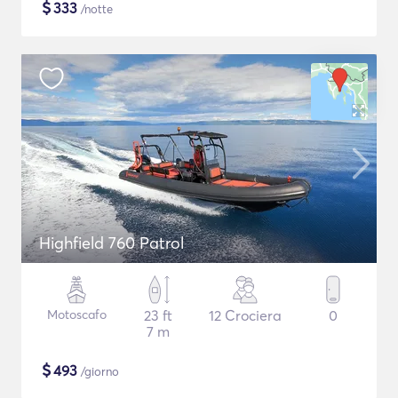
$
333
/notte
Highfield 760 Patrol
Motoscafo
23 ft
12 Crociera
0
7 m
$
493
/giorno