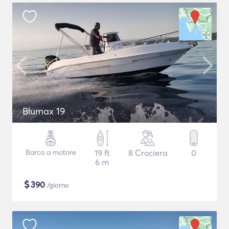
Blumax 19
Barca a motore
19 ft
8 Crociera
0
6 m
$
390
/giorno