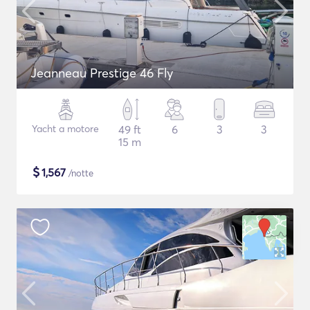
Jeanneau Prestige 46 Fly
Yacht a motore
49 ft
6
3
3
15 m
$
1,567
/notte