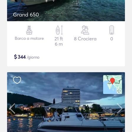
Grand 650
Barca a motore
21 ft
8 Crociera
0
6 m
$
344
/giorno