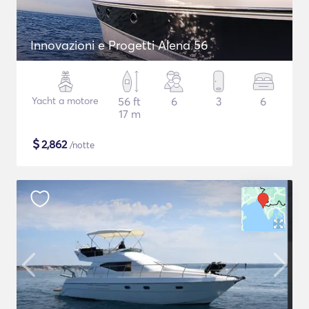
Innovazioni e Progetti Alena 56
Yacht a motore
56 ft
6
3
6
17 m
$
2,862
/notte