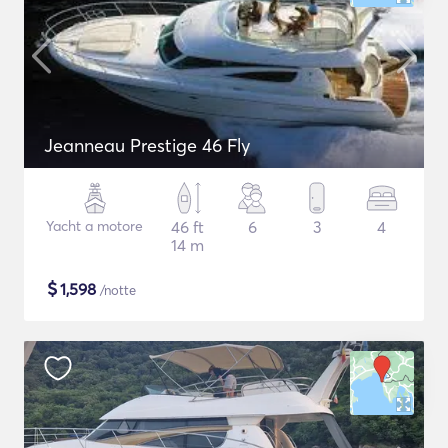
Jeanneau Prestige 46 Fly
Yacht a motore
46 ft
6
3
4
14 m
$
1,598
/notte