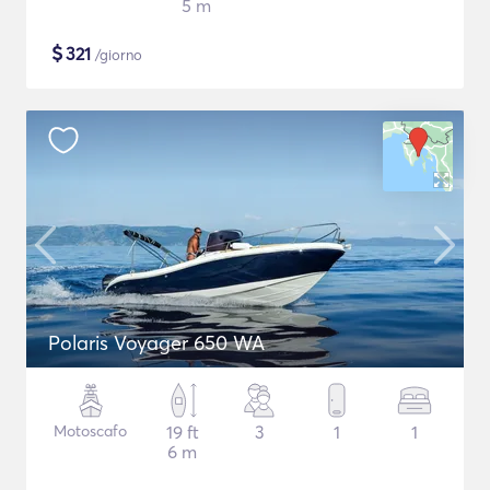
5 m
$
321
/giorno
Polaris Voyager 650 WA
Motoscafo
19 ft
3
1
1
6 m