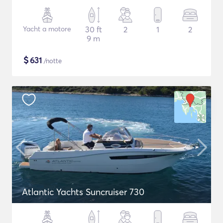
Yacht a motore
30 ft
2
1
2
9 m
$
631
/notte
Atlantic Yachts Suncruiser 730