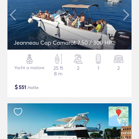
Jeanneau Cap Camarat 7.50 / 300 HP
Yacht a motore
25 ft
2
1
2
8 m
$
551
/notte