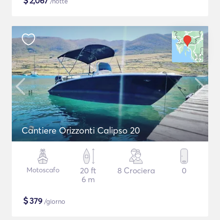
$
2,067
/notte
Cantiere Orizzonti Calipso 20
Motoscafo
20 ft
8 Crociera
0
6 m
$
379
/giorno