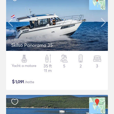
Skilso Panorama 35
Yacht a motore
35 ft
5
2
3
11 m
$
1,091
/notte