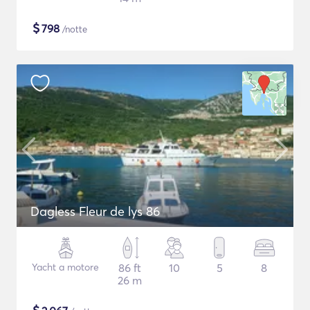
$
798
/notte
Dagless Fleur de lys 86
Yacht a motore
86 ft
10
5
8
26 m