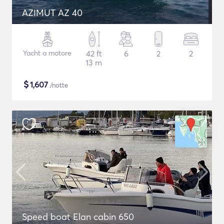
AZIMUT AZ 40
Yacht a motore
42 ft
6
2
2
13 m
$
1,607
/notte
Speed boat Elan cabin 650