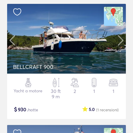
BELLCRAFT 900
Yacht a motore
30 ft
2
1
1
9 m
$
930
5.0
/notte
(1
recensioni
)