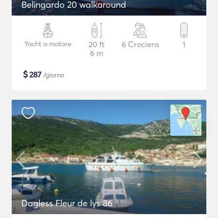
Belingardo 20 walkaround
Yacht a motore
20 ft
6 Crociera
1
6 m
$
287
/giorno
Dagless Fleur de lys 86