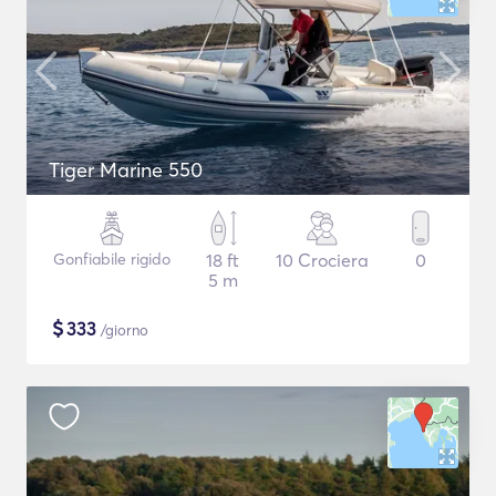
Tiger Marine 550
Gonfiabile rigido
18 ft
10 Crociera
0
5 m
$
333
/giorno