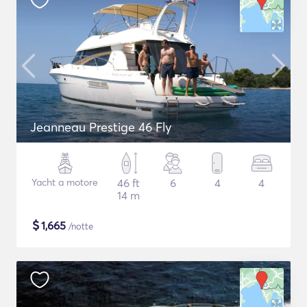
Jeanneau Prestige 46 Fly
Yacht a motore
46 ft
6
4
4
14 m
$
1,665
/notte