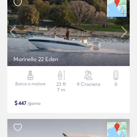
Marinello 22 Eden
Barca a motore
23 ft
9 Crociera
0
7 m
$
447
/giorno