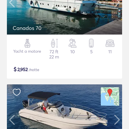
Canados 70
Yacht a motore
72 ft
10
5
11
22 m
$
2,952
/notte