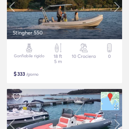
Stingher 550
Gonfiabile rigido
18 ft
10 Crociera
0
5 m
$
333
/giorno