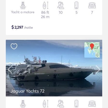
Yacht a motore
86 ft
10
5
7
26 m
$
2,297
/notte
Jaguar Yachts 72