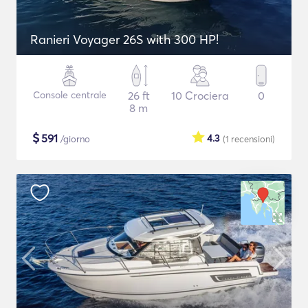
Ranieri Voyager 26S with 300 HP!
Console centrale
26 ft
10 Crociera
0
8 m
$
591
4.3
/giorno
(1
recensioni
)