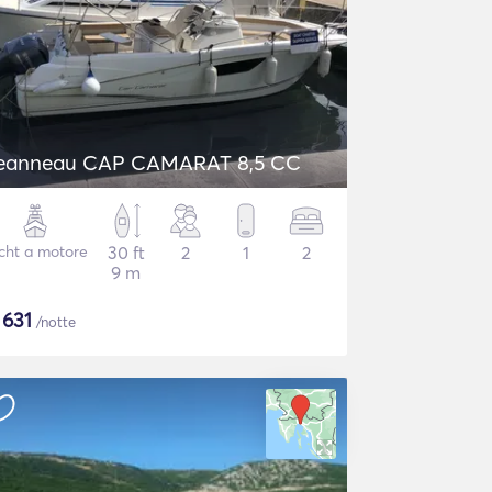
eanneau CAP CAMARAT 8,5 CC
cht a motore
30 ft
2
1
2
9 m
$
631
/notte