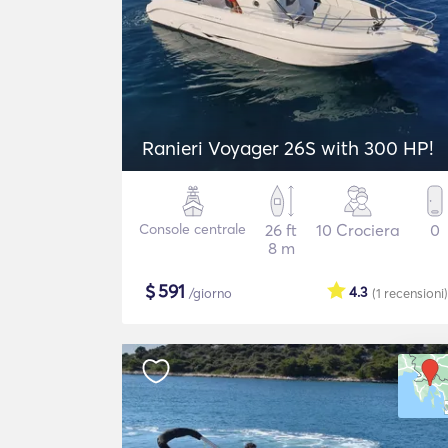
Ranieri Voyager 26S with 300 HP!
Console centrale
26 ft
10 Crociera
0
8 m
$
591
4.3
/giorno
(1
recensioni
)