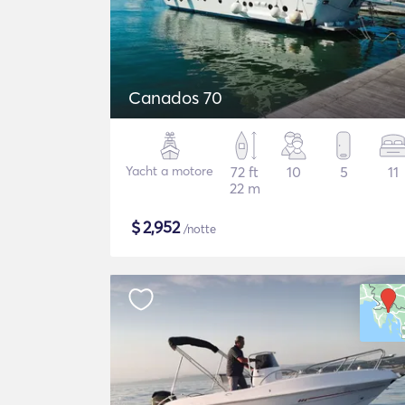
Canados 70
Yacht a motore
72 ft
10
5
11
22 m
$
2,952
/notte