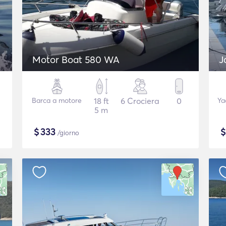
Motor Boat 580 WA
J
Barca a motore
18 ft
6 Crociera
0
Ya
5 m
$
333
/giorno