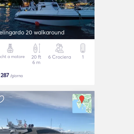
elingardo 20 walkaround
cht a motore
20 ft
6 Crociera
1
6 m
$
287
/giorno