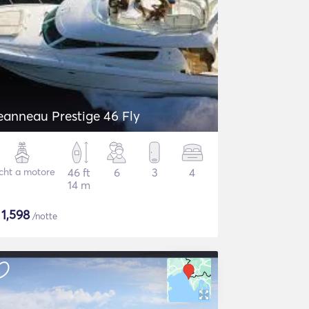
eanneau Prestige 46 Fly
cht a motore
46 ft
6
3
4
14 m
$
1,598
/notte