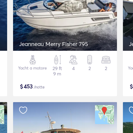
Jeanneau Merry Fisher 795
J
Yacht a motore
29 ft
4
2
2
Ya
9 m
$
453
/notte