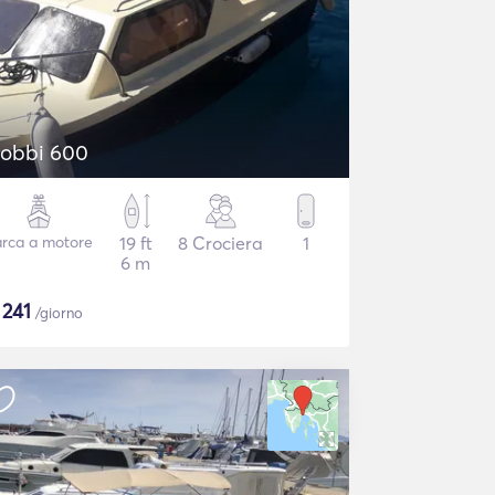
obbi 600
rca a motore
19 ft
8 Crociera
1
6 m
$
241
/giorno