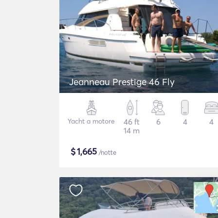
Jeanneau Prestige 46 Fly
Yacht a motore
46 ft
6
4
4
14 m
$
1,665
/notte