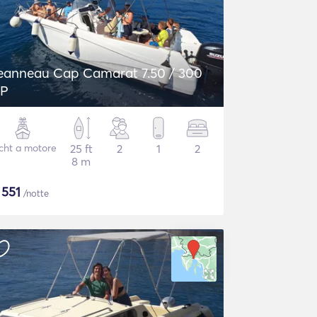
eanneau Cap Camarat 7.50 / 300
P
cht a motore
25 ft
2
1
2
8 m
$
551
/notte