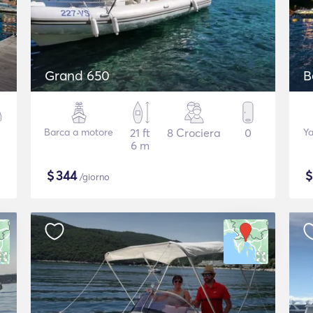
Grand 650
B
Barca a motore
21 ft
8 Crociera
0
Ya
6 m
$
344
/giorno