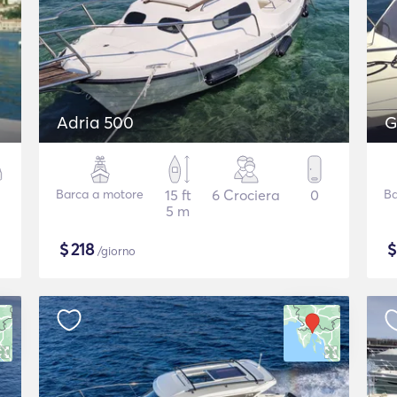
Adria 500
G
Barca a motore
15 ft
6 Crociera
0
Ba
5 m
$
218
/giorno