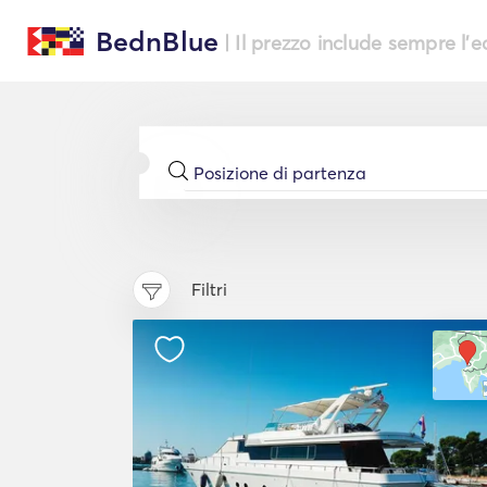
BednBlue
| Il prezzo include sempre l'
Filtri