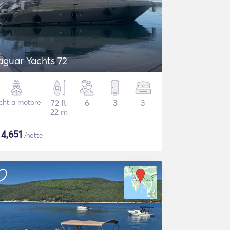
aguar Yachts 72
cht a motore
72 ft
6
3
3
22 m
$
4,651
/notte