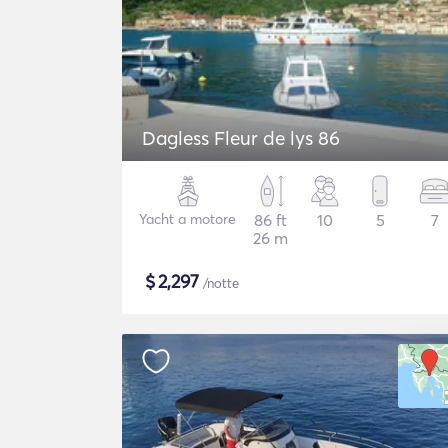
Dagless Fleur de lys 86
Yacht a motore
86 ft
10
5
7
26 m
$
2,297
/notte