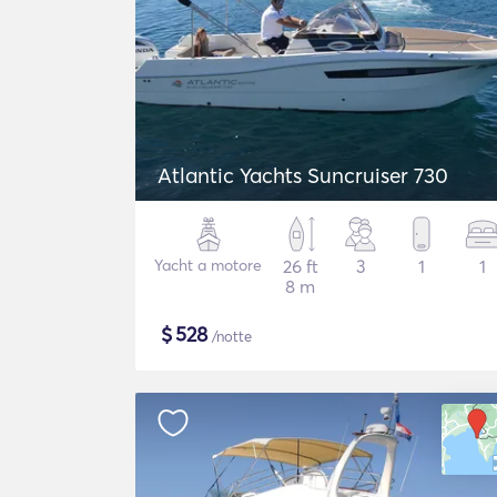
Atlantic Yachts Suncruiser 730
Yacht a motore
26 ft
3
1
1
8 m
$
528
/notte