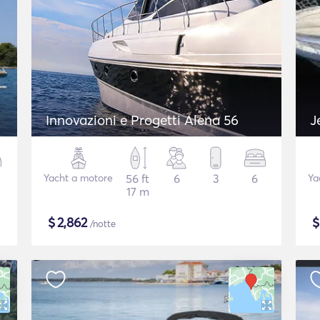
Innovazioni e Progetti Alena 56
J
Yacht a motore
56 ft
6
3
6
Ya
17 m
$
2,862
/notte