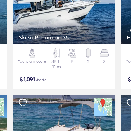
J
Skilso Panorama 35
H
Yacht a motore
35 ft
5
2
3
Ya
11 m
$
1,091
/notte