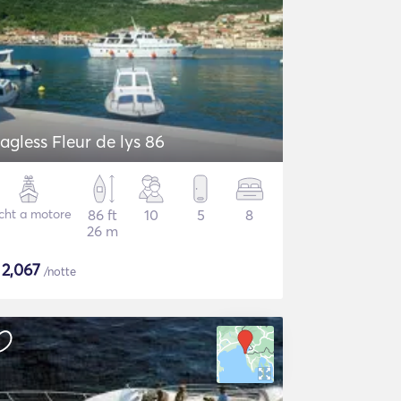
agless Fleur de lys 86
cht a motore
86 ft
10
5
8
26 m
$
2,067
/notte