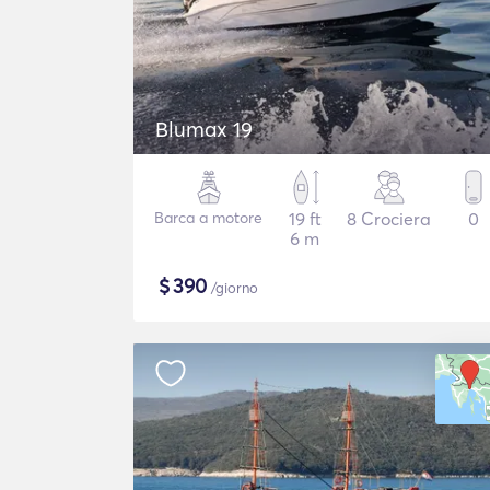
Blumax 19
Barca a motore
19 ft
8 Crociera
0
6 m
$
390
/giorno