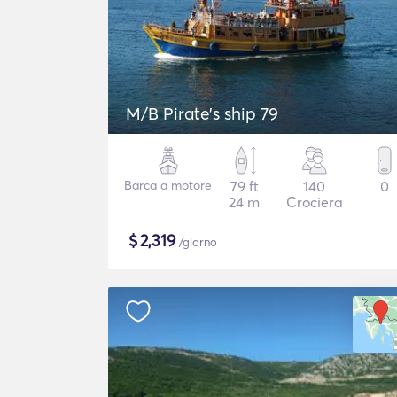
M/B Pirate's ship 79
Barca a motore
79 ft
140
0
24 m
Crociera
$
2,319
/giorno