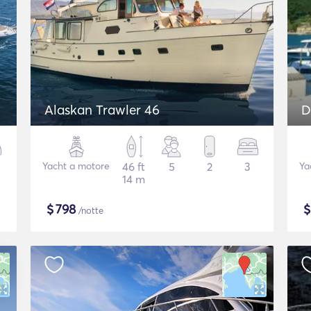
Alaskan Trawler 46
D
Yacht a motore
46 ft
5
2
3
Ya
14 m
$
798
/notte