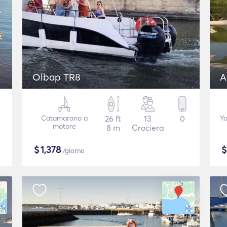
Olbap TR8
A
Catamarano a
26 ft
13
0
Ya
motore
8 m
Crociera
$
1,378
/giorno