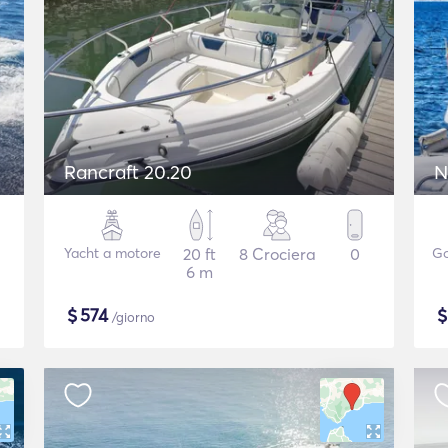
Rancraft 20.20
N
Yacht a motore
20 ft
8 Crociera
0
Go
6 m
$
574
/giorno