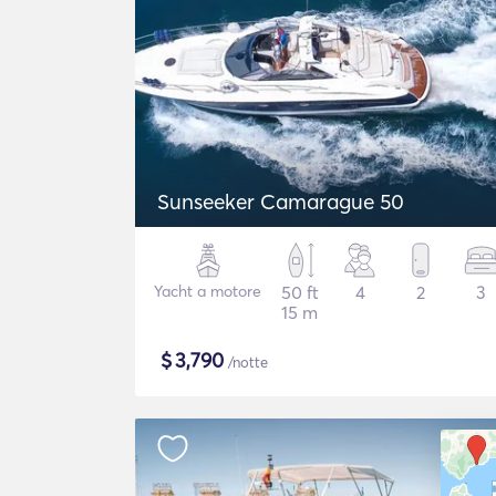
Sunseeker Camarague 50
Yacht a motore
50 ft
4
2
3
15 m
$
3,790
/notte