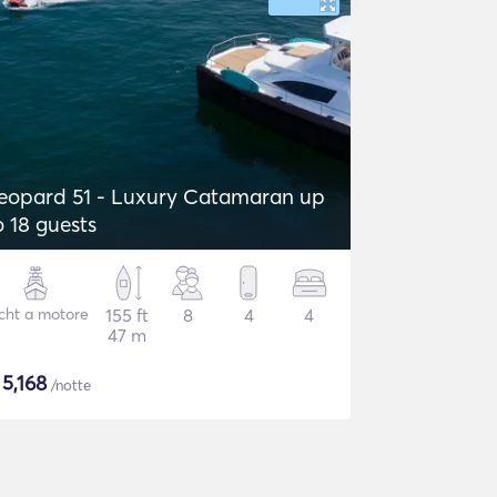
eopard 51 - Luxury Catamaran up
o 18 guests
cht a motore
155 ft
8
4
4
47 m
$
5,168
/notte