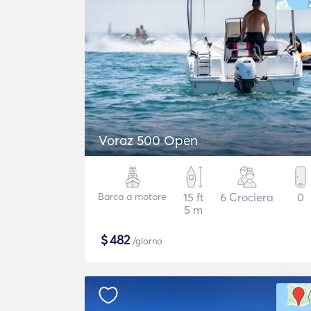
Voraz 500 Open
Barca a motore
15 ft
6 Crociera
0
5 m
$
482
/giorno