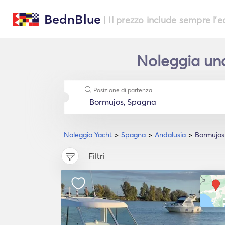
BednBlue
| Il prezzo include sempre l'
Noleggia uno
Posizione di partenza
Noleggio Yacht
Spagna
Andalusia
Bormujos
Filtri