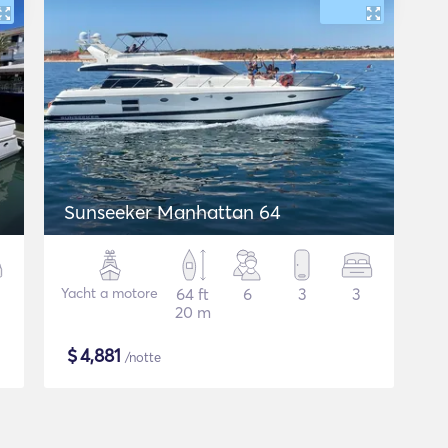
Sunseeker Manhattan 64
Yacht a motore
64 ft
6
3
3
20 m
$
4,881
/notte