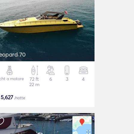
eopard 70
cht a motore
72 ft
6
3
4
22 m
$
5,627
/notte