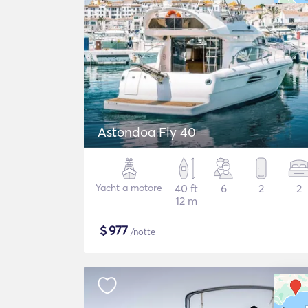
Astondoa Fly 40
Yacht a motore
40 ft
6
2
2
12 m
$
977
/notte