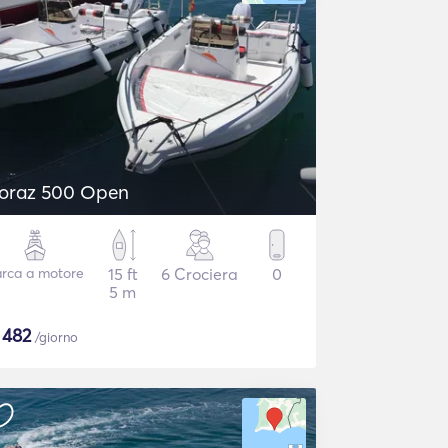
oraz 500 Open
rca a motore
15 ft
6 Crociera
0
5 m
$
482
/giorno