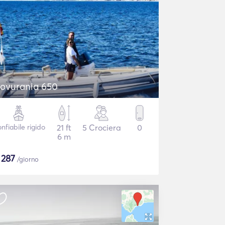
ovurania 650
nfiabile rigido
21 ft
5 Crociera
0
6 m
$
287
/giorno