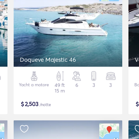
Doqueve Majestic 46
V
Yacht a motore
49 ft
6
3
3
Ba
15 m
$
2,503
/notte