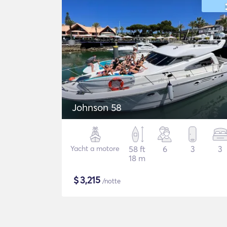
Johnson 58
Yacht a motore
58 ft
6
3
3
18 m
$
3,215
/notte