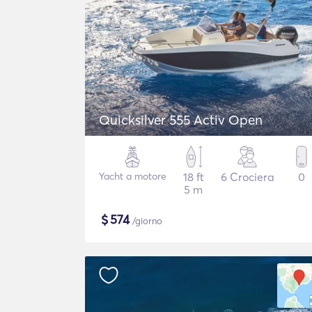
Quicksilver 555 Activ Open
Yacht a motore
18 ft
6 Crociera
0
5 m
$
574
/giorno