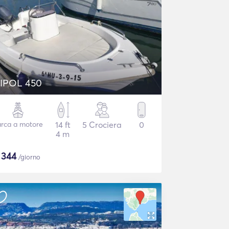
IPOL 450
rca a motore
14 ft
5 Crociera
0
4 m
$
344
/giorno