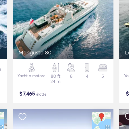
Mangusta 80
L
Yacht a motore
80 ft
8
4
5
Ya
24 m
$
7,465
/notte