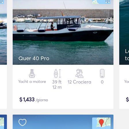
L
Quer 40 Pro
t
Yacht a motore
39 ft
12 Crociera
0
Ya
12 m
$
1,433
/giorno