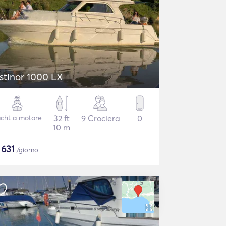
stinor 1000 LX
cht a motore
32 ft
9 Crociera
0
10 m
$
631
/giorno