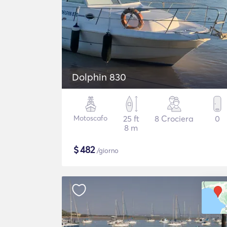
Dolphin 830
Motoscafo
25 ft
8 Crociera
0
8 m
$
482
/giorno