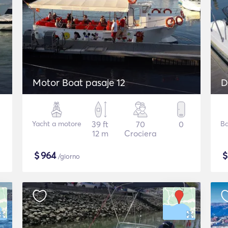
Motor Boat pasaje 12
D
Yacht a motore
39 ft
70
0
Ba
12 m
Crociera
$
964
/giorno