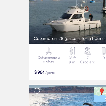
Catamaran 28 (price is for 5 hours)
Catamarano a
28 ft
7
0
motore
9 m
Crociera
$
964
/giorno