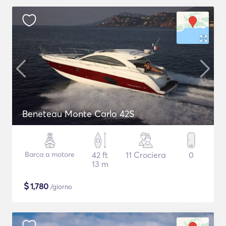
Beneteau Monte Carlo 42S
Barca a motore
42 ft
11 Crociera
0
13 m
$
1,780
/giorno