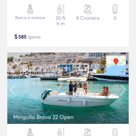
Barca a motore
20 ft
8 Crociera
0
6 m
$
585
/giorno
Mingolla Brava 22 Open