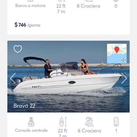
Barca a motore
22 ft
8 Crociera
0
7 m
$
746
/giorno
Brava 22
Console centrale
22 ft
8 Crociera
1
7 m