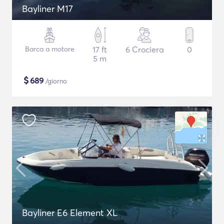
Bayliner M17
Barca a motore
17 ft
6 Crociera
0
5 m
$
689
/giorno
Bayliner E6 Element XL