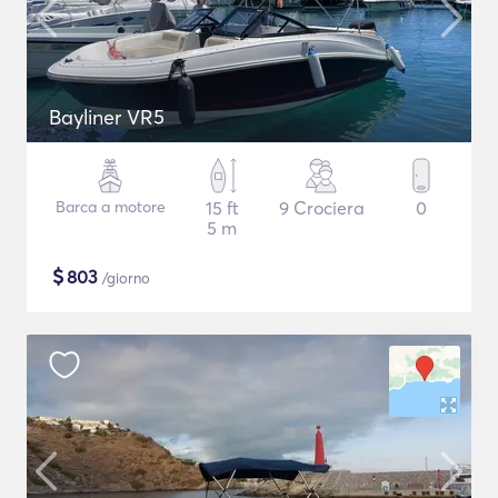
Bayliner VR5
Barca a motore
15 ft
9 Crociera
0
5 m
$
803
/giorno