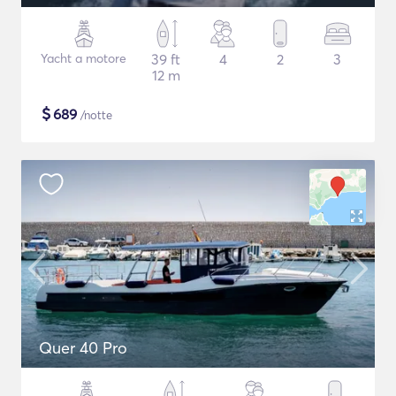
Yacht a motore
39 ft
4
2
3
12 m
$
689
/notte
Quer 40 Pro