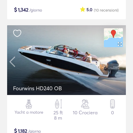
$
1,342
5.0
/giorno
(10
recensioni
)
Fourwins HD240 OB
Yacht a motore
25 ft
10 Crociera
0
8 m
$
1,182
/giorno