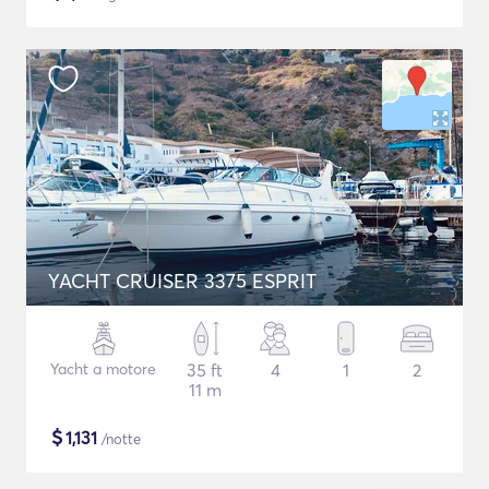
YACHT CRUISER 3375 ESPRIT
Yacht a motore
35 ft
4
1
2
11 m
$
1,131
/notte