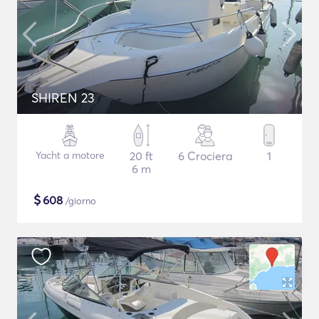
SHIREN 23
Yacht a motore
20 ft
6 Crociera
1
6 m
$
608
/giorno