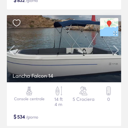
$
832
/giorno
Lancha Falcon 14
Console centrale
14 ft
5 Crociera
0
4 m
$
534
/giorno