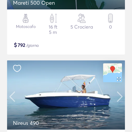
Mareti 500 Open
Motoscafo
16 ft
5 Crociera
0
5 m
$
792
/giorno
Nireus 490