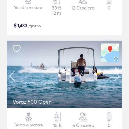
Yacht a motore
39 ft
12 Crociera
0
12 m
$
1,433
/giorno
Voraz 500 Open
Barca a motore
15 ft
6 Crociera
0