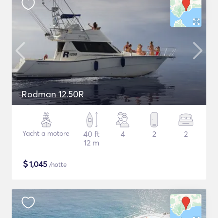
Rodman 12.50R
Yacht a motore
40 ft
4
2
2
12 m
$
1,045
/notte