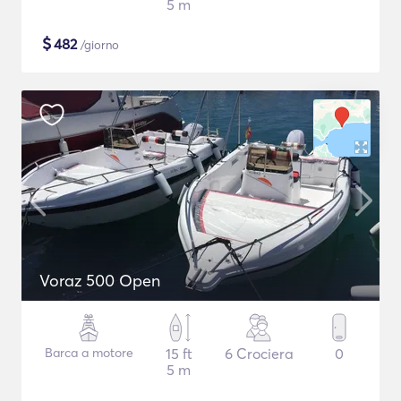
5 m
$
482
/giorno
Voraz 500 Open
Barca a motore
15 ft
6 Crociera
0
5 m