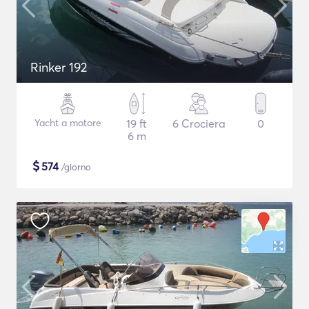
Rinker 192
Yacht a motore
19 ft
6 Crociera
0
6 m
$
574
/giorno