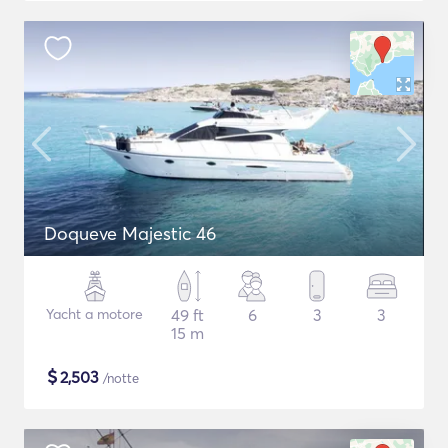
Doqueve Majestic 46
Yacht a motore
49 ft
6
3
3
15 m
$
2,503
/notte