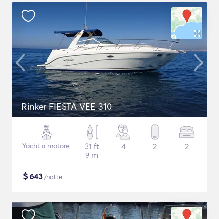
Rinker FIESTA VEE 310
Yacht a motore
31 ft
4
2
2
9 m
$
643
/notte