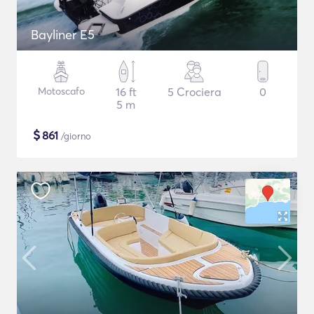
Bayliner E5
Motoscafo
16 ft
5 Crociera
0
5 m
$
861
/giorno