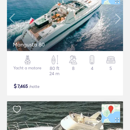
Mangusta 80
Yacht a motore
80 ft
8
4
5
24 m
$
7,465
/notte