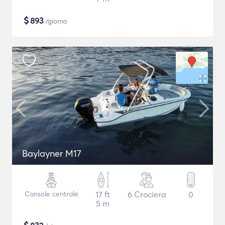
$
893
/giorno
Baylayner M17
Console centrale
17 ft
6 Crociera
0
5 m