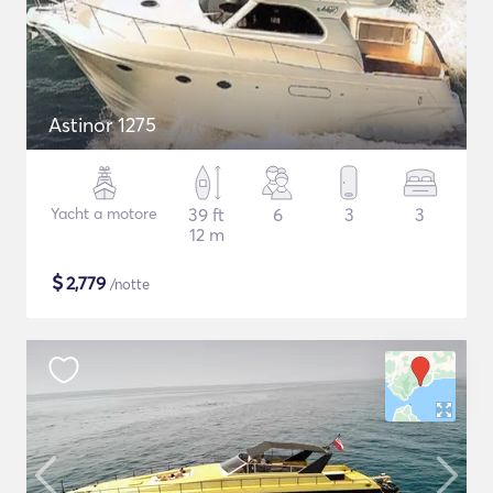
Astinor 1275
Yacht a motore
39 ft
6
3
3
12 m
$
2,779
/notte