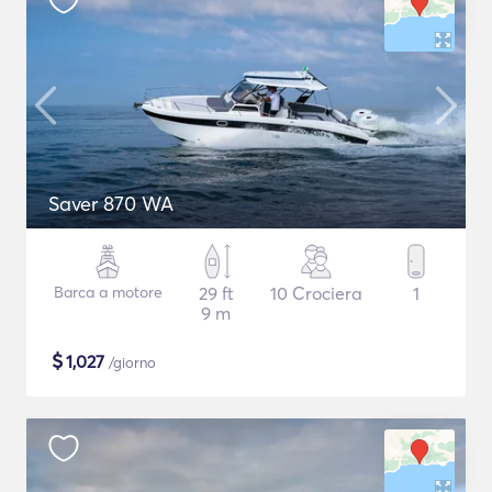
Saver 870 WA
Barca a motore
29 ft
10 Crociera
1
9 m
$
1,027
/giorno