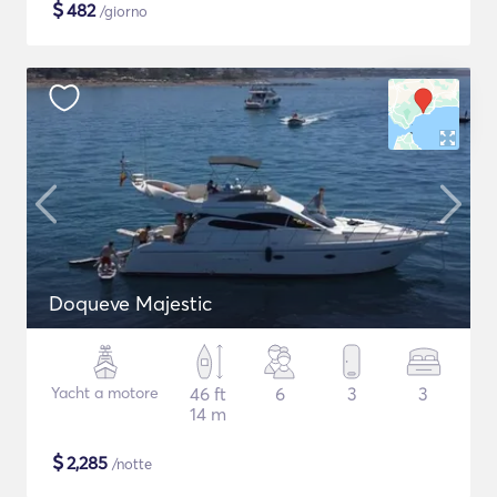
$
482
/giorno
Doqueve Majestic
Yacht a motore
46 ft
6
3
3
14 m
$
2,285
/notte