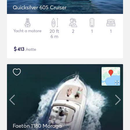
Quicksilver 605 Cruiser
Yacht a motore
20 ft
2
1
1
6 m
$
413
/notte
Faeton 1180 Moraga