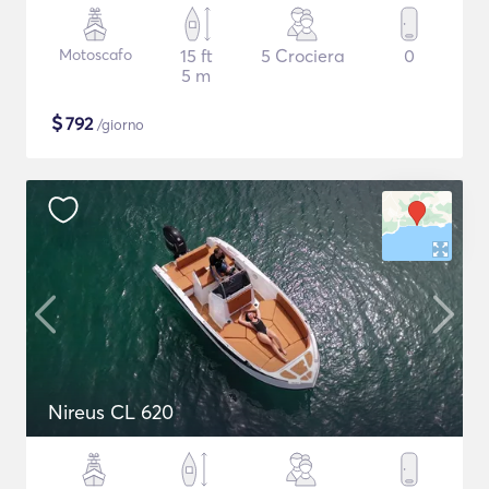
Motoscafo
15 ft
5 Crociera
0
5 m
$
792
/giorno
Nireus CL 620