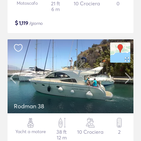
Motoscafo
21 ft
10 Crociera
0
6 m
$
1,119
/giorno
Rodman 38
Yacht a motore
38 ft
10 Crociera
2
12 m