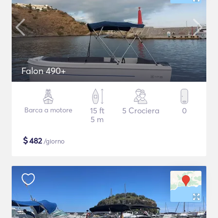
Falon 490+
Barca a motore
15 ft
5 Crociera
0
5 m
$
482
/giorno