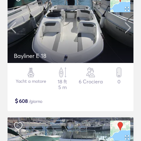
Bayliner E 18
Yacht a motore
18 ft
6 Crociera
0
5 m
$
608
/giorno