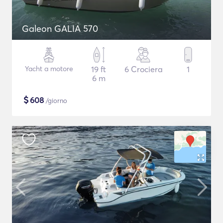
Galeon GALIA 570
Yacht a motore
19 ft
6 Crociera
1
6 m
$
608
/giorno