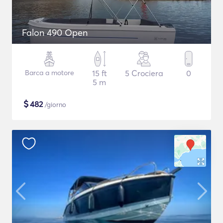
Falon 490 Open
Barca a motore
15 ft
5 Crociera
0
5 m
$
482
/giorno