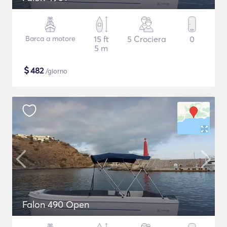
Barca a motore
15 ft
5 Crociera
0
5 m
$
482
/giorno
Falon 490 Open