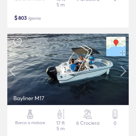
5 m
$
803
/giorno
Bayliner M17
Barca a motore
17 ft
6 Crociera
0
5 m