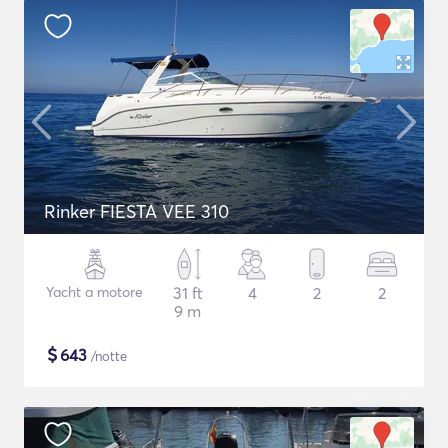
Rinker FIESTA VEE 310
Yacht a motore
31 ft
4
2
2
9 m
$
643
/notte