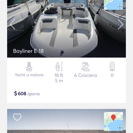
Bayliner E 18
Yacht a motore
18 ft
6 Crociera
0
5 m
$
608
/giorno