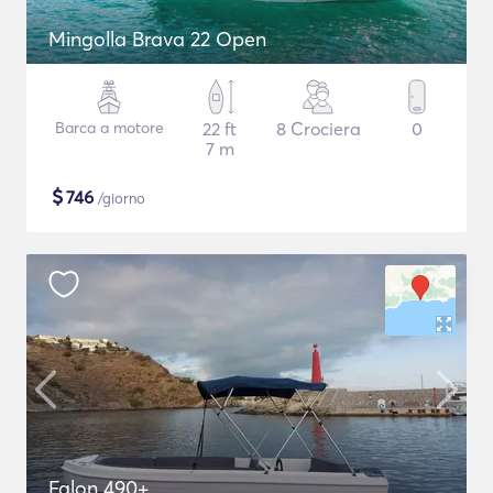
Mingolla Brava 22 Open
Barca a motore
22 ft
8 Crociera
0
7 m
$
746
/giorno
Falon 490+