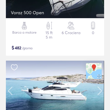
Voraz 500 Open
Barca a motore
15 ft
6 Crociera
0
5 m
$
482
/giorno