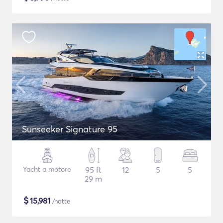
Sunseeker Signature 95
Yacht a motore
95 ft
12
5
5
29 m
$
15,981
/notte