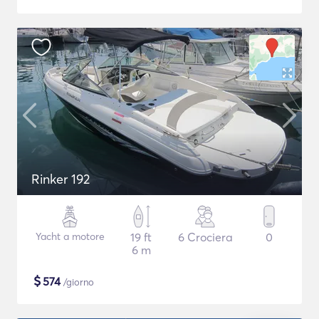
Rinker 192
Yacht a motore
19 ft
6 Crociera
0
6 m
$
574
/giorno