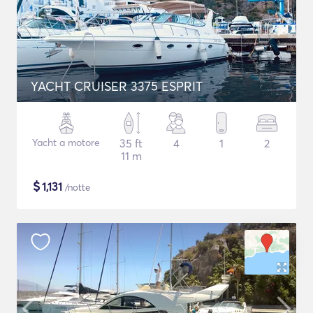
YACHT CRUISER 3375 ESPRIT
Yacht a motore
35 ft
4
1
2
11 m
$
1,131
/notte