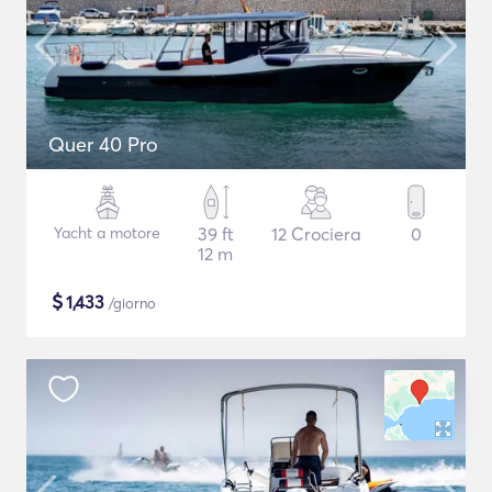
Quer 40 Pro
Yacht a motore
39 ft
12 Crociera
0
12 m
$
1,433
/giorno