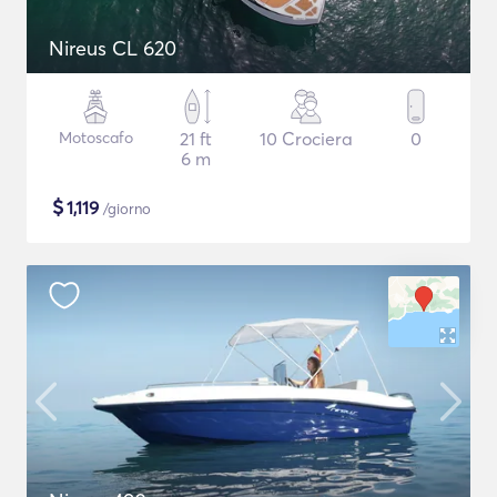
Nireus CL 620
Motoscafo
21 ft
10 Crociera
0
6 m
$
1,119
/giorno