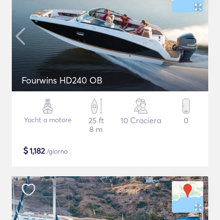
Fourwins HD240 OB
Yacht a motore
25 ft
10 Crociera
0
8 m
$
1,182
/giorno