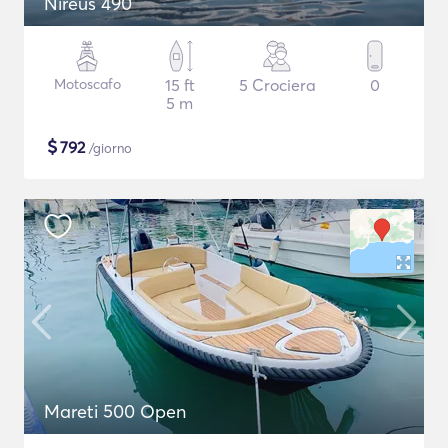
Nireus 490
Motoscafo
15 ft
5 Crociera
0
5 m
$
792
/giorno
Mareti 500 Open