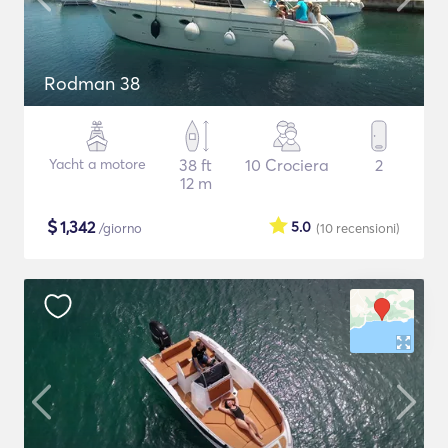
Rodman 38
Yacht a motore
38 ft
10 Crociera
2
12 m
$
1,342
5.0
/giorno
(10
recensioni
)