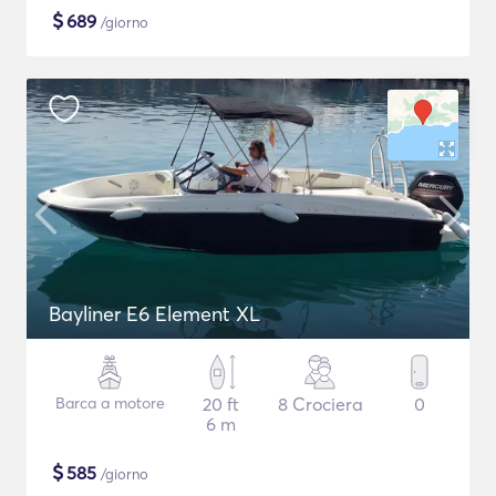
$
689
/giorno
Bayliner E6 Element XL
Barca a motore
20 ft
8 Crociera
0
6 m
$
585
/giorno