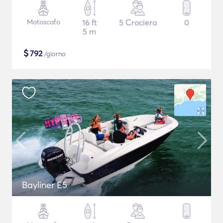
Motoscafo
16 ft
5 Crociera
0
5 m
$
792
/giorno
Bayliner E5