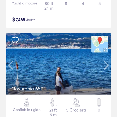
Yacht a motore
80 ft
8
4
5
24 m
$
7,465
/notte
Novurania 650
Gonfiabile rigido
21 ft
5 Crociera
0
6 m