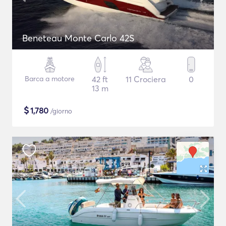
Beneteau Monte Carlo 42S
Barca a motore
42 ft
11 Crociera
0
13 m
$
1,780
/giorno