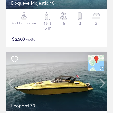
Doqueve Majestic 46
Yacht a motore
49 ft
6
3
3
15 m
$
2,503
/notte
Leopard 70