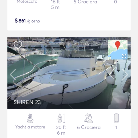
Motoscafo
16 ft
5 Crociera
0
5 m
$
861
/giorno
SHIREN 23
Yacht a motore
20 ft
6 Crociera
1
6 m