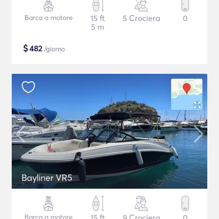
Barca a motore
15 ft
5 Crociera
0
5 m
$
482
/giorno
Bayliner VR5
Barca a motore
15 ft
9 Crociera
0