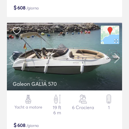
$
608
/giorno
Galeon GALIA 570
Yacht a motore
19 ft
6 Crociera
1
6 m
$
608
/giorno