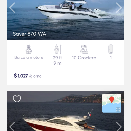
Saver 870 WA
Barca a motore
29 ft
10 Crociera
1
9 m
$
1,027
/giorno