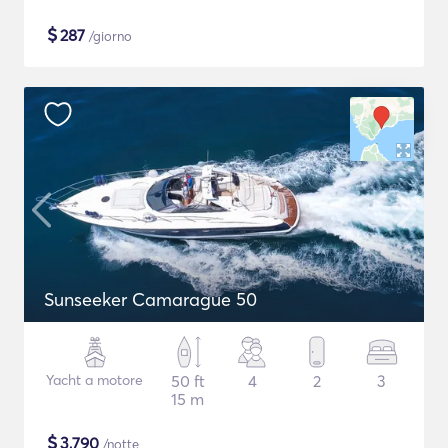
$
287
/giorno
Sunseeker Camarague 50
Yacht a motore
50 ft
4
2
3
15 m
$
3,790
/notte