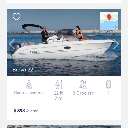
Brava 22
Console centrale
22 ft
8 Crociera
1
7 m
$
893
/giorno