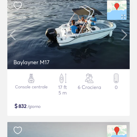
Baylayner M17
Console centrale
17 ft
6 Crociera
0
5 m
$
832
/giorno