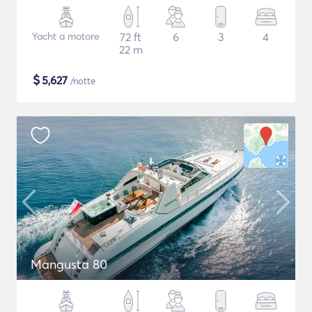
Yacht a motore
72 ft
6
3
4
22 m
$
5,627
/notte
Mangusta 80