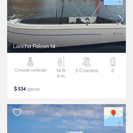
Lancha Falcon 14
Console centrale
14 ft
5 Crociera
0
4 m
$
534
/giorno