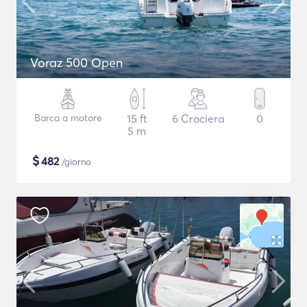
Voraz 500 Open
Barca a motore
15 ft
6 Crociera
0
5 m
$
482
/giorno