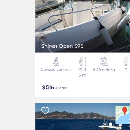
Shiren Open 595
Console centrale
19 ft
6 Crociera
0
6 m
$
516
/giorno