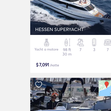
HESSEN SUPERYACHT
Yacht a motore
98 ft
7
3
7
30 m
$
7,091
/notte