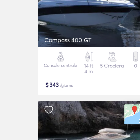
Compass 400 GT
Console centrale
14 ft
5 Crociera
0
4 m
$
343
/giorno