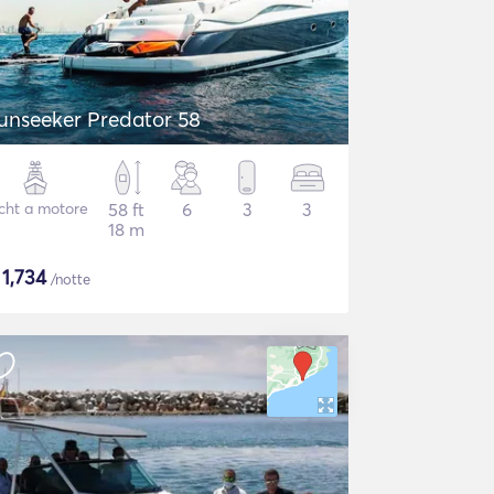
unseeker Predator 58
cht a motore
58 ft
6
3
3
18 m
$
1,734
/notte