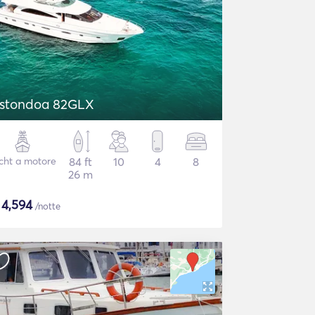
stondoa 82GLX
cht a motore
84 ft
10
4
8
26 m
$
4,594
/notte