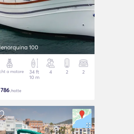
enorquina 100
cht a motore
34 ft
4
2
2
10 m
$
786
/notte