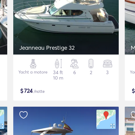
Jeanneau Prestige 32
M
Yacht a motore
34 ft
6
2
3
Ya
10 m
$
724
/notte