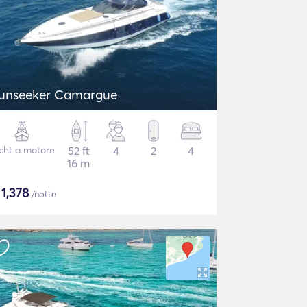
unseeker Camargue
cht a motore
52 ft
4
2
4
16 m
$
1,378
/notte