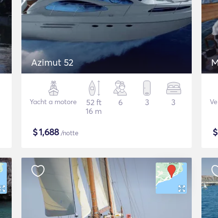
Azimut 52
M
Yacht a motore
52 ft
6
3
3
Ve
16 m
$
1,688
/notte