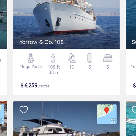
Yarrow & Co. 108
S
Mega Yacht
108 ft
10
5
5
Ya
33 m
$
6,259
/notte