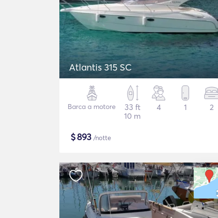
Atlantis 315 SC
Barca a motore
33 ft
4
1
2
10 m
$
893
/notte