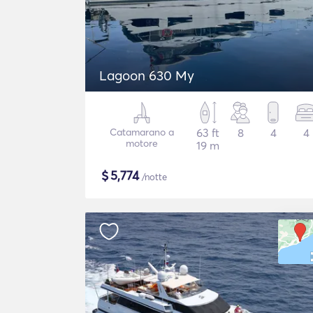
Lagoon 630 My
Catamarano a
63 ft
8
4
4
motore
19 m
$
5,774
/notte