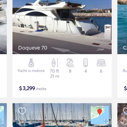
Doqueve 70
C
Yacht a motore
70 ft
8
4
6
Ba
21 m
$
3,299
/notte