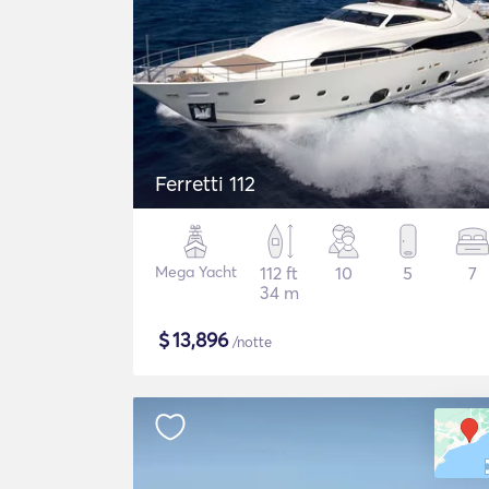
Ferretti 112
Mega Yacht
112 ft
10
5
7
34 m
$
13,896
/notte