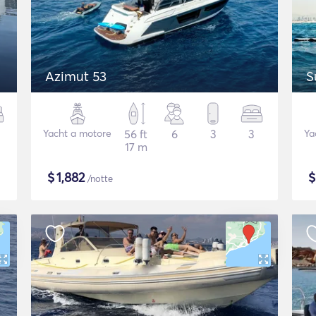
Azimut 53
S
Yacht a motore
56 ft
6
3
3
Ya
17 m
$
1,882
/notte