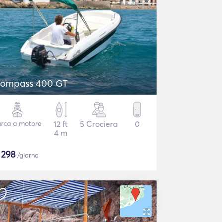
ompass 400 GT
rca a motore
12 ft
5 Crociera
0
4 m
$
298
/giorno