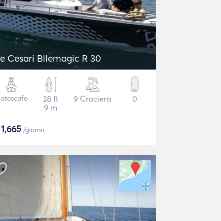
e Cesari Bllemagic R 30
otoscafo
28 ft
9 Crociera
0
9 m
$
1,665
/giorno