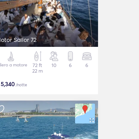
otor Sailor 72
liero a motore
72 ft
10
6
6
22 m
$
5,340
/notte