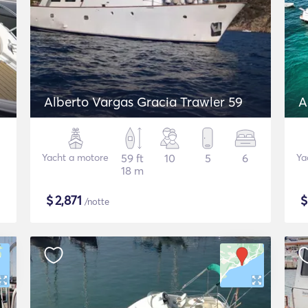
Alberto Vargas Gracia Trawler 59
A
Yacht a motore
59 ft
10
5
6
Ya
18 m
$
2,871
/notte