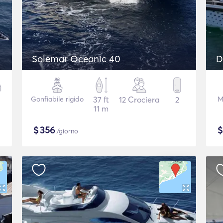
Solemar Oceanic 40
D
Gonfiabile rigido
37 ft
12 Crociera
2
M
11 m
$
356
/giorno