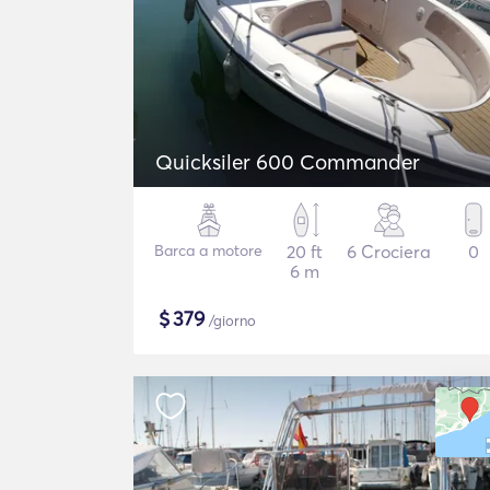
Quicksiler 600 Commander
Barca a motore
20 ft
6 Crociera
0
6 m
$
379
/giorno