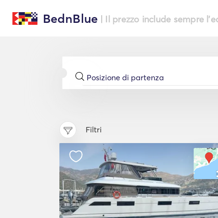
BednBlue
| Il prezzo include sempre l'
Filtri