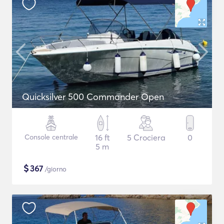
Quicksilver 500 Commander Open
Console centrale
16 ft
5 Crociera
0
5 m
$
367
/giorno