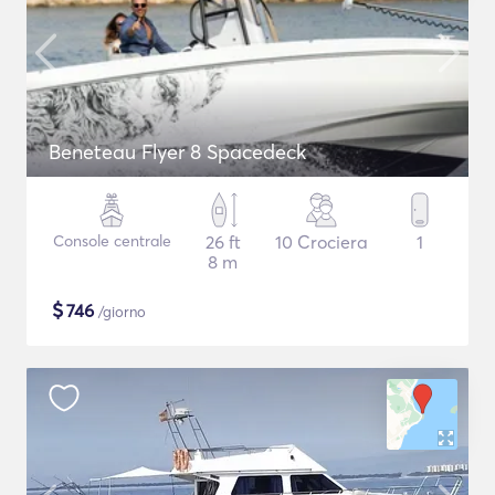
Beneteau Flyer 8 Spacedeck
Console centrale
26 ft
10 Crociera
1
8 m
$
746
/giorno