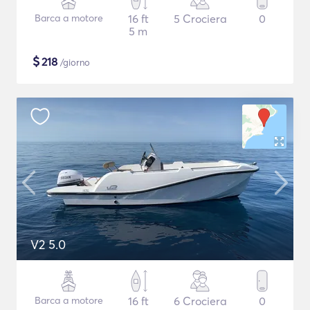
Barca a motore
16 ft
5 Crociera
0
5 m
$
218
/giorno
V2 5.0
Barca a motore
16 ft
6 Crociera
0