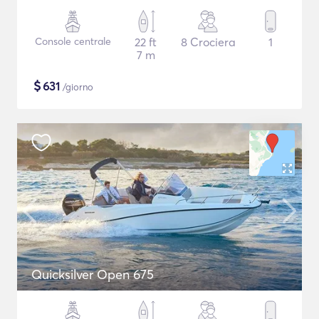
Console centrale
22 ft
8 Crociera
1
7 m
$
631
/giorno
Quicksilver Open 675