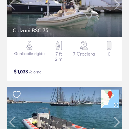
Colzani BSC 75
Gonfiabile rigido
7 ft
7 Crociera
0
2 m
$
1,033
/giorno