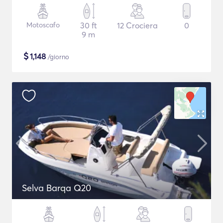
Motoscafo
30 ft
12 Crociera
0
9 m
$
1,148
/giorno
Selva Barqa Q20