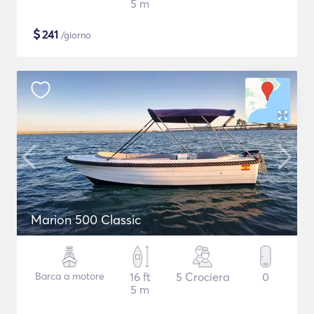
5 m
$
241
/giorno
Marion 500 Classic
Barca a motore
16 ft
5 Crociera
0
5 m