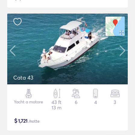
Cata 43
Yacht a motore
43 ft
6
4
3
13 m
$
1,721
/notte