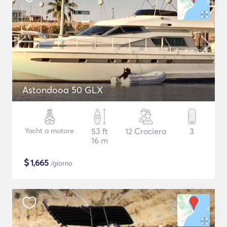
Astondooa 50 GLX
Yacht a motore
53 ft
12 Crociera
3
16 m
$
1,665
/giorno