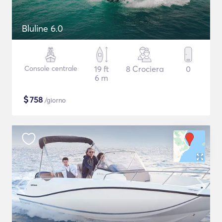
Bluline 6.0
Console centrale
19 ft
8 Crociera
0
6 m
$
758
/giorno