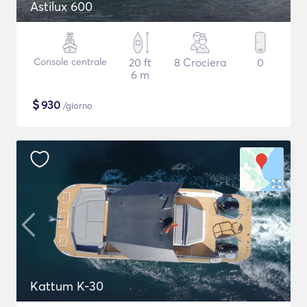
Astilux 600
Console centrale
20 ft
8 Crociera
0
6 m
$
930
/giorno
Kattum K-30