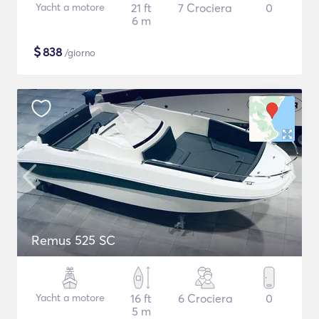
Yacht a motore
21 ft
7 Crociera
0
6 m
$
838
/giorno
Remus 525 SC
Yacht a motore
16 ft
6 Crociera
0
5 m