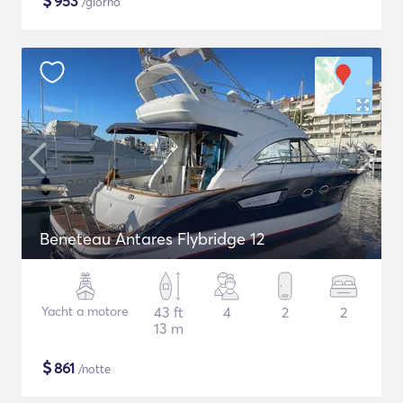
$
953
/giorno
Beneteau Antares Flybridge 12
Yacht a motore
43 ft
4
2
2
13 m
$
861
/notte