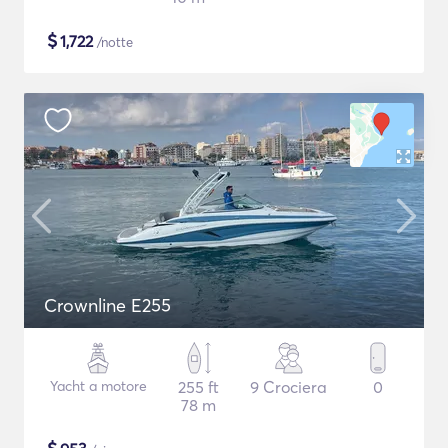
$
1,722
/notte
Crownline E255
Yacht a motore
255 ft
9 Crociera
0
78 m