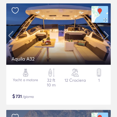
Aquila A32
Yacht a motore
32 ft
12 Crociera
1
10 m
$
731
/giorno