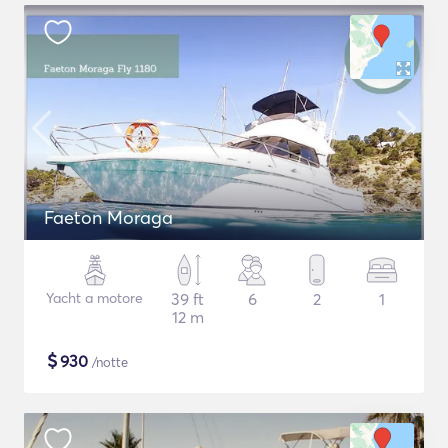
Faeton Moraga
Yacht a motore
39 ft
6
2
1
12 m
$
930
/notte