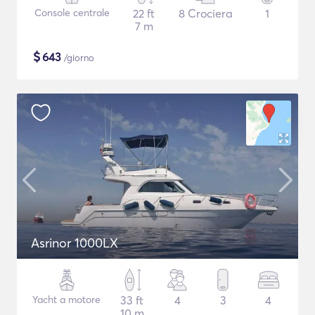
Console centrale
22 ft
8 Crociera
1
7 m
$
643
/giorno
Asrinor 1000LX
Yacht a motore
33 ft
4
3
4
10 m