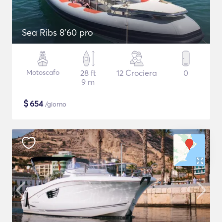
Sea Ribs 8'60 pro
Motoscafo
28 ft
12 Crociera
0
9 m
$
654
/giorno