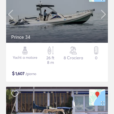
Prince 34
Yacht a motore
26 ft
8 Crociera
0
8 m
$
1,607
/giorno