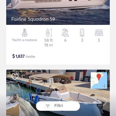
Fairline Squadron 59
Yacht a motore
58 ft
6
3
3
18 m
$
1,837
/notte
Filtri