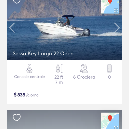
Sessa Key Largo 22 Oepn
Console centrale
22 ft
6 Crociera
0
7 m
$
838
/giorno