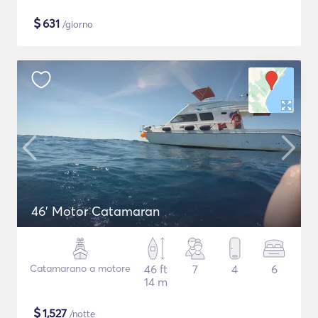
$
631
/giorno
46' Motor Catamaran
Catamarano a motore
46 ft
7
4
6
14 m
$
1,527
/notte