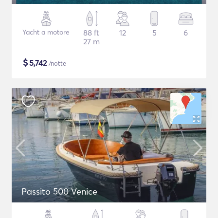
Yacht a motore
88 ft
12
5
6
27 m
$
5,742
/notte
Passito 500 Venice