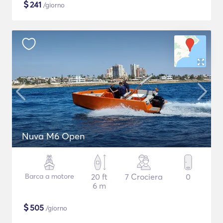
$
241
/giorno
Nuva M6 Open
Barca a motore
20 ft
7 Crociera
0
6 m
$
505
/giorno