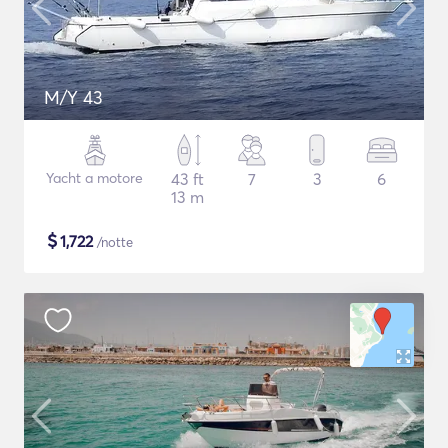
M/Y 43
Yacht a motore
43 ft
7
3
6
13 m
$
1,722
/notte