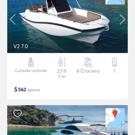
V2 7.0
Console centrale
23 ft
8 Crociera
1
7 m
$
562
/giorno