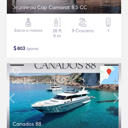
Jeanneau Cap Camarat 8.5 CC
Barca a motore
28 ft
9 Crociera
1
9 m
$
803
/giorno
Canados 88