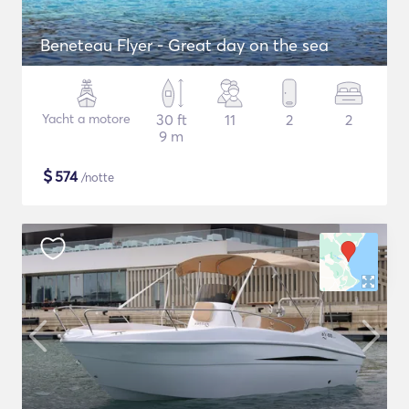
Beneteau Flyer - Great day on the sea
Yacht a motore
30 ft
11
2
2
9 m
$
574
/notte