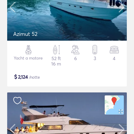
Azimut 52
Yacht a motore
52 ft
6
3
4
16 m
$
2,124
/notte