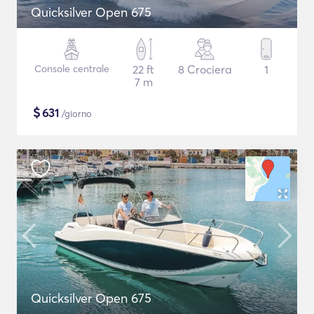
Quicksilver Open 675
Console centrale
22 ft
8 Crociera
1
7 m
$
631
/giorno
Quicksilver Open 675