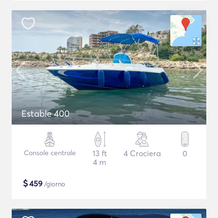
Estable 400
Console centrale
13 ft
4 Crociera
0
4 m
$
459
/giorno