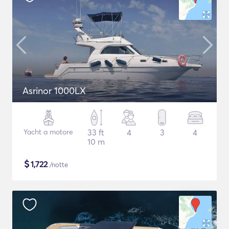
Asrinor 1000LX
Yacht a motore
33 ft
4
3
4
10 m
$
1,722
/notte