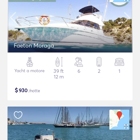
Faeton Moraga
Yacht a motore
39 ft
6
2
1
12 m
$
930
/notte