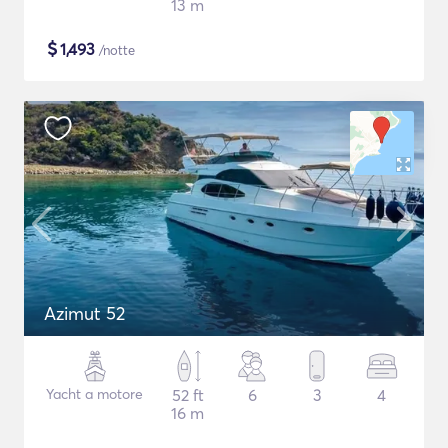
13 m
$
1,493
/notte
Azimut 52
Yacht a motore
52 ft
6
3
4
16 m