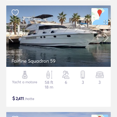
Fairline Squadron 59
Yacht a motore
58 ft
6
3
3
18 m
$
2,411
/notte