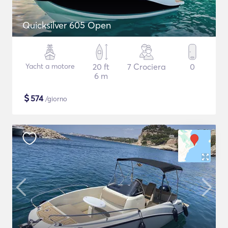
Quicksilver 605 Open
Yacht a motore
20 ft
7 Crociera
0
6 m
$
574
/giorno