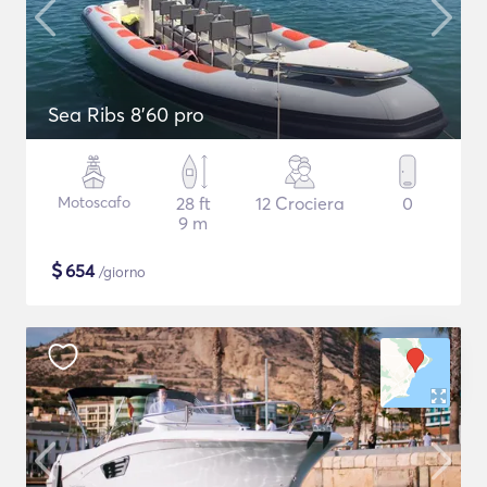
Sea Ribs 8'60 pro
Motoscafo
28 ft
12 Crociera
0
9 m
$
654
/giorno