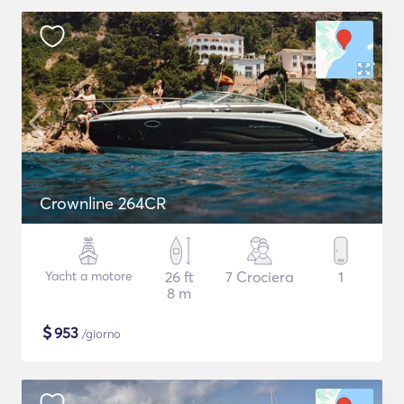
Crownline 264CR
Yacht a motore
26 ft
7 Crociera
1
8 m
$
953
/giorno