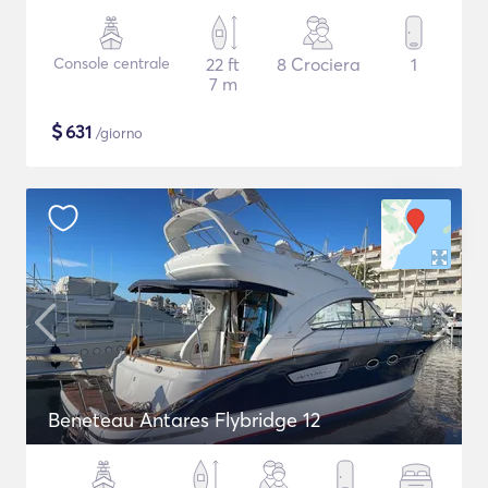
Console centrale
22 ft
8 Crociera
1
7 m
$
631
/giorno
Beneteau Antares Flybridge 12