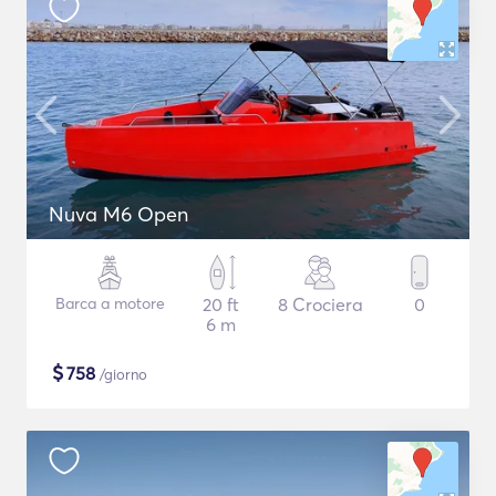
Nuva M6 Open
Barca a motore
20 ft
8 Crociera
0
6 m
$
758
/giorno