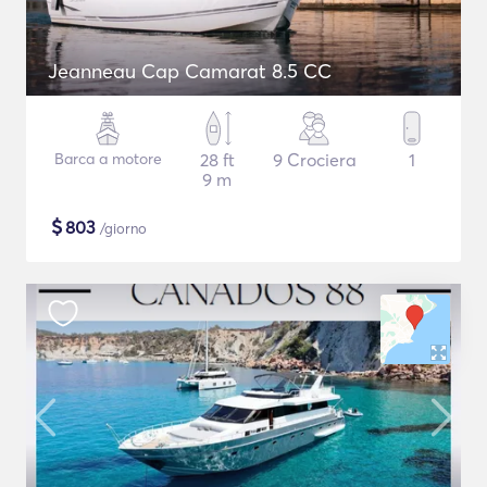
Jeanneau Cap Camarat 8.5 CC
Barca a motore
28 ft
9 Crociera
1
9 m
$
803
/giorno