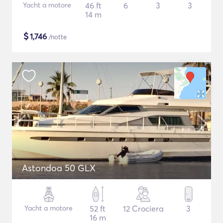
Yacht a motore
46 ft
6
3
3
14 m
$
1,746
/notte
Astondoa 50 GLX
Yacht a motore
52 ft
12 Crociera
3
16 m