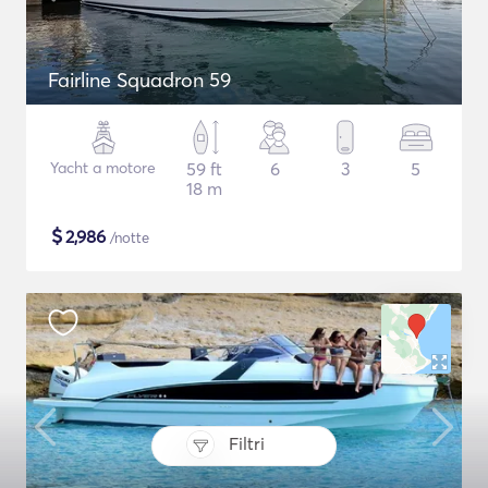
Fairline Squadron 59
Yacht a motore
59 ft
6
3
5
18 m
$
2,986
/notte
Filtri