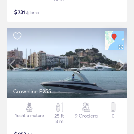
$
731
/giorno
Crownline E255
Yacht a motore
25 ft
9 Crociera
0
8 m