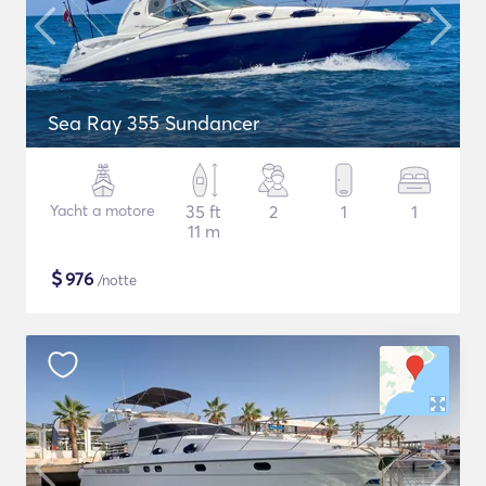
Sea Ray 355 Sundancer
Yacht a motore
35 ft
2
1
1
11 m
$
976
/notte