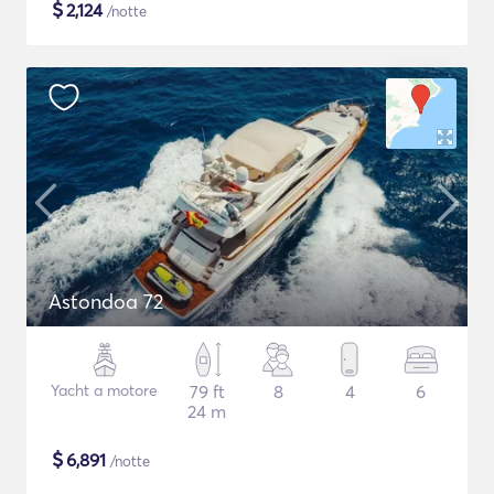
$
2,124
/notte
Astondoa 72
Yacht a motore
79 ft
8
4
6
24 m
$
6,891
/notte