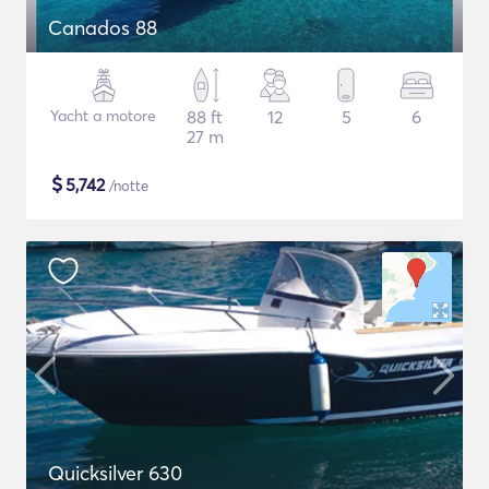
Canados 88
Yacht a motore
88 ft
12
5
6
27 m
$
5,742
/notte
Quicksilver 630