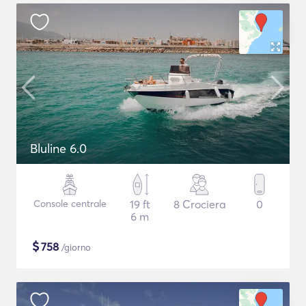
Bluline 6.0
Console centrale
19 ft
8 Crociera
0
6 m
$
758
/giorno