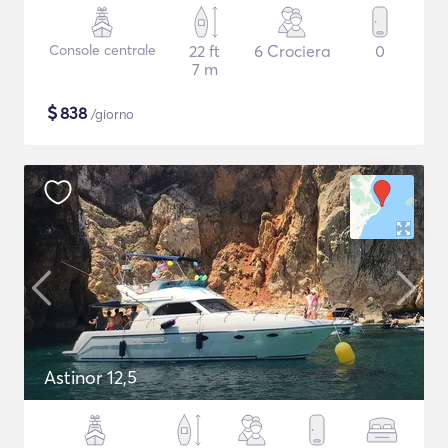
Console centrale
22 ft
6 Crociera
0
7 m
$
838
/giorno
Astinor 12,5