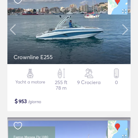
Crownline E255
Yacht a motore
255 ft
9 Crociera
0
78 m
$
953
/giorno