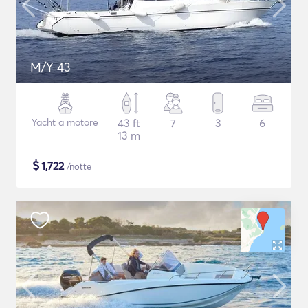
M/Y 43
Yacht a motore
43 ft
7
3
6
13 m
$
1,722
/notte