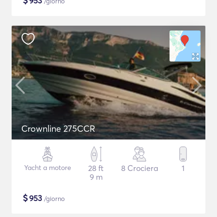
$
953
/giorno
Crownline 275CCR
Yacht a motore
28 ft
8 Crociera
1
9 m
$
953
/giorno