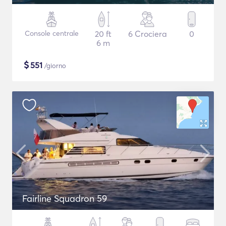
Console centrale
20 ft
6 Crociera
0
6 m
$
551
/giorno
Fairline Squadron 59