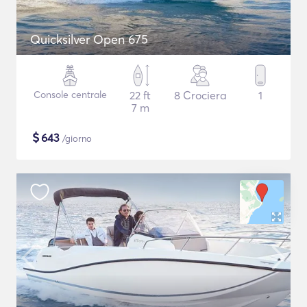
Quicksilver Open 675
Console centrale
22 ft
8 Crociera
1
7 m
$
643
/giorno