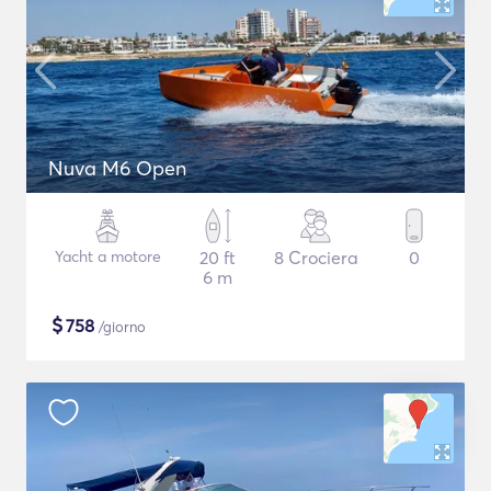
Nuva M6 Open
Yacht a motore
20 ft
8 Crociera
0
6 m
$
758
/giorno