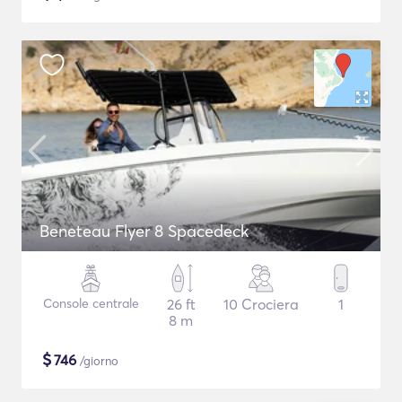
Beneteau Flyer 8 Spacedeck
Console centrale
26 ft
10 Crociera
1
8 m
$
746
/giorno