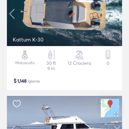
Kattum K-30
Motoscafo
30 ft
12 Crociera
0
9 m
$
1,148
/giorno