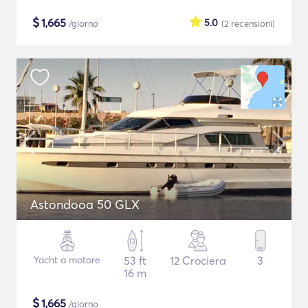
$
1,665
5.0
/giorno
(2
recensioni
)
Astondooa 50 GLX
Yacht a motore
53 ft
12 Crociera
3
16 m
$
1,665
/giorno