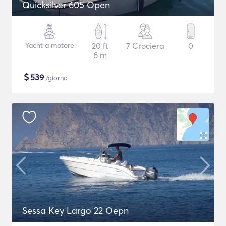
Quicksilver 605 Open
Yacht a motore
20 ft
7 Crociera
0
6 m
$
539
/giorno
Sessa Key Largo 22 Oepn