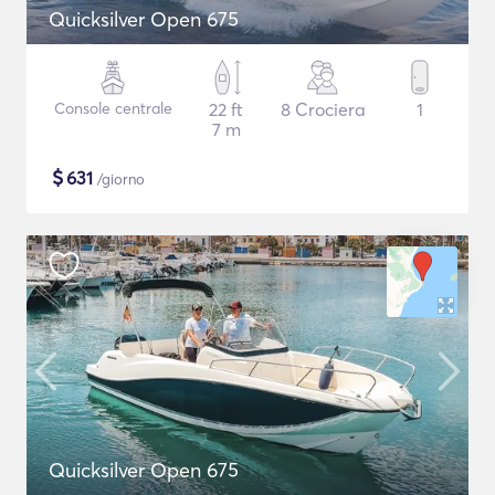
Quicksilver Open 675
Console centrale
22 ft
8 Crociera
1
7 m
$
631
/giorno
Quicksilver Open 675