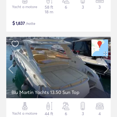
Yacht a motore
58 ft
6
3
3
18 m
$
1,837
/notte
Blu Martin Yachts 13.50 Sun Top
Yacht a motore
44 ft
6
3
4