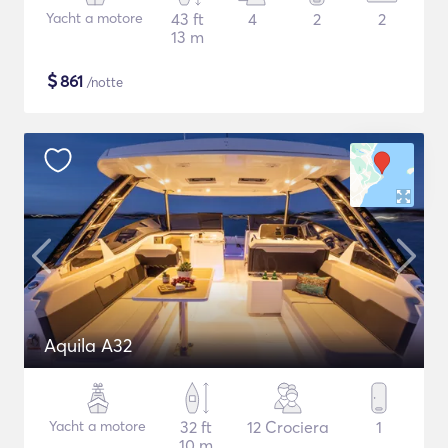
Yacht a motore
43 ft
4
2
2
13 m
$
861
/notte
Aquila A32
Yacht a motore
32 ft
12 Crociera
1
10 m