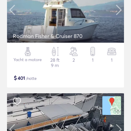
Rodman Fisher & Cruiser 870
Yacht a motore
28 ft
2
1
1
9 m
$
401
/notte