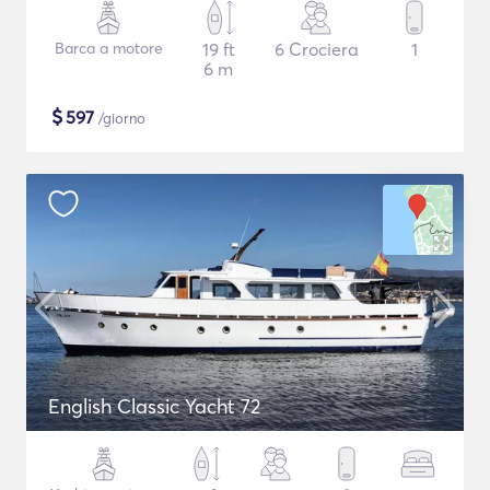
Barca a motore
19 ft
6 Crociera
1
6 m
$
597
/giorno
English Classic Yacht 72