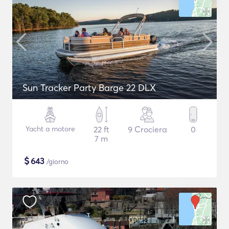
Sun Tracker Party Barge 22 DLX
Yacht a motore
22 ft
9 Crociera
0
7 m
$
643
/giorno