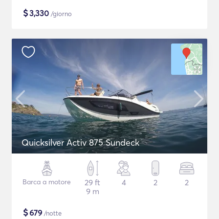
$
3,330
/giorno
Quicksilver Activ 875 Sundeck
Barca a motore
29 ft
4
2
2
9 m
$
679
/notte