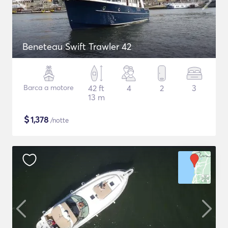
Beneteau Swift Trawler 42
Barca a motore
42 ft
4
2
3
13 m
$
1,378
/notte