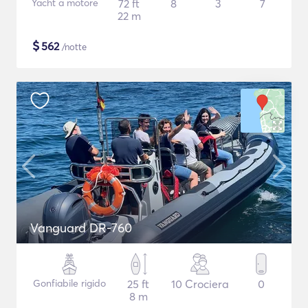
Yacht a motore
72 ft
8
3
7
22 m
$
562
/notte
Vanguard DR-760
Gonfiabile rigido
25 ft
10 Crociera
0
8 m