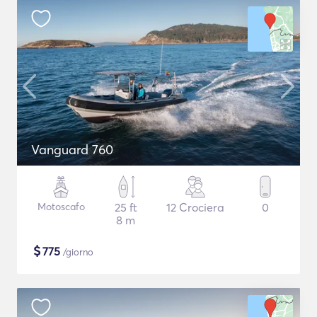
Vanguard 760
Motoscafo
25 ft
12 Crociera
0
8 m
$
775
/giorno