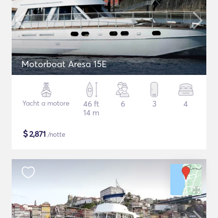
Motorboat Aresa 15E
Yacht a motore
46 ft
6
3
4
14 m
$
2,871
/notte