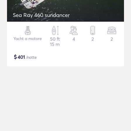
Sea Ray 460 sundancer
Yacht a motore
50 ft
4
2
2
15 m
$
401
/notte