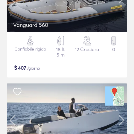
Vanguard 560
Gonfiabile rigido
18 ft
12 Crociera
0
5 m
$
407
/giorno