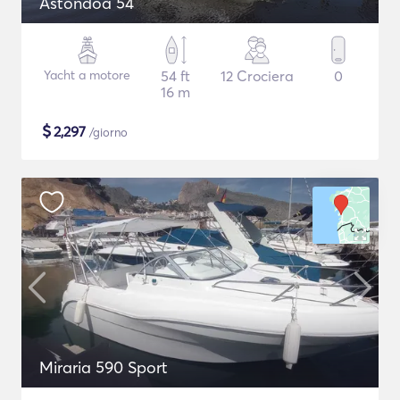
Astondoa 54
Yacht a motore
54 ft
12 Crociera
0
16 m
$
2,297
/giorno
Miraria 590 Sport