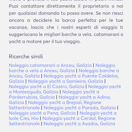
Puoi contattare direttamente il proprietario o noi
per qualsiasi domanda tu possa avere. Se non riesci
ancora a decidere la barca perfetta per le tue
vacanze, lascia che i nostri esperti di viaggio ti
suggeriscano le migliori barche a vela, catamarani o
yacht a motore per il tuo viaggio.
Ricerche simili
Noleggio catamarani a Anceu, Galizia
|
Noleggio
barche a vela a Anceu, Galizia
|
Noleggio barche a
Anceu, Galizia
|
Noleggio yacht a Puente Caldelas,
Galizia
|
Noleggio yacht a Samieira, Galizia
|
Noleggio yacht a El Castro, Galizia
|
Noleggio yacht
a Monteagudo, Galizia
|
Noleggio yacht a
Parderrubias, Galicia
|
Noleggio yacht a Adina,
Galizia
|
Noleggio yacht a Brejoal, Regione
Settentrionale
|
Noleggio yacht a Parada, Galizia
|
Noleggio yacht a Pena, Galicia
|
Noleggio yacht a
Isole Cíes, Hio
|
Noleggio yacht a Cerdal, Regione
Settentrionale
|
Noleggio yacht a Asados, Galizia