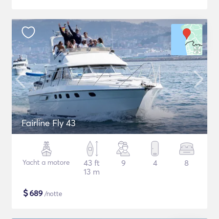
Fairline Fly 43
Yacht a motore
43 ft
9
4
8
13 m
$
689
/notte