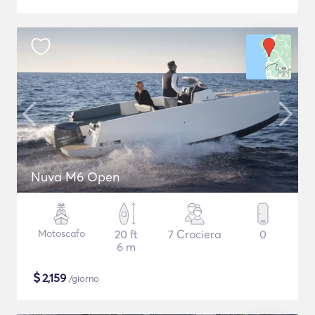
Nuva M6 Open
Motoscafo
20 ft
7 Crociera
0
6 m
$
2,159
/giorno