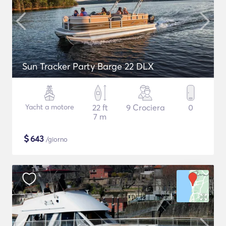
Sun Tracker Party Barge 22 DLX
Yacht a motore
22 ft
9 Crociera
0
7 m
$
643
/giorno