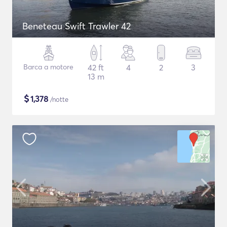
Beneteau Swift Trawler 42
Barca a motore
42 ft
4
2
3
13 m
$
1,378
/notte