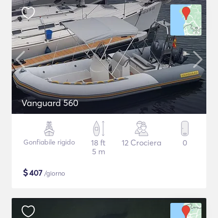
Vanguard 560
Gonfiabile rigido
18 ft
12 Crociera
0
5 m
$
407
/giorno