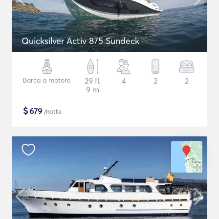
Quicksilver Activ 875 Sundeck
Barca a motore
29 ft
4
2
2
9 m
$
679
/notte