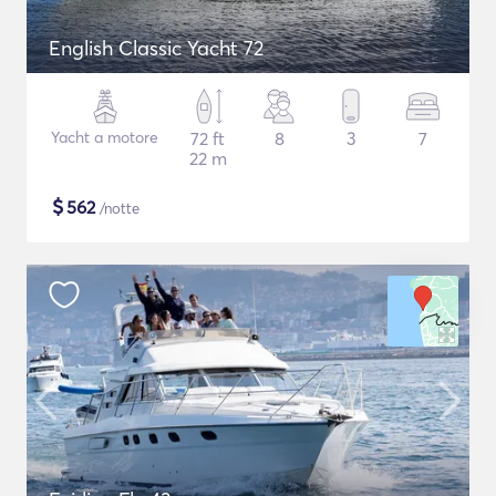
English Classic Yacht 72
Yacht a motore
72 ft
8
3
7
22 m
$
562
/notte