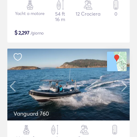
Yacht a motore
54 ft
12 Crociera
0
16 m
$
2,297
/giorno
Vanguard 760