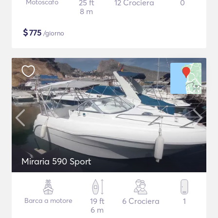
Motoscafo
25 ft
12 Crociera
0
8 m
$
775
/giorno
Miraria 590 Sport
Barca a motore
19 ft
6 Crociera
1
6 m