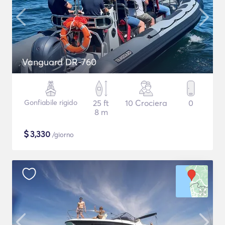
Vanguard DR-760
Gonfiabile rigido
25 ft
10 Crociera
0
8 m
$
3,330
/giorno