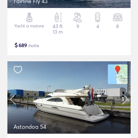
Fairline Fly 43
Yacht a motore
43 ft
9
4
8
13 m
$
689
/notte
Astondoa 54