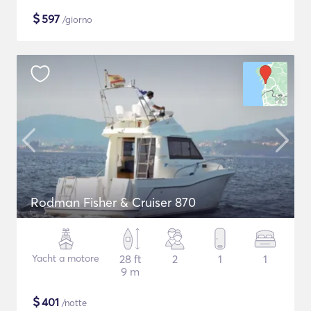
$
597
/giorno
Rodman Fisher & Cruiser 870
Yacht a motore
28 ft
2
1
1
9 m
$
401
/notte