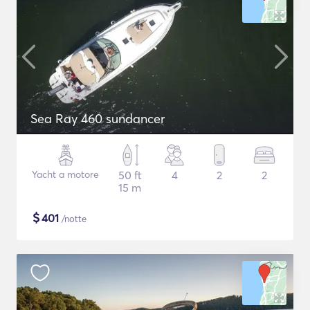
Sea Ray 460 sundancer
Yacht a motore
50 ft
4
2
2
15 m
$
401
/notte