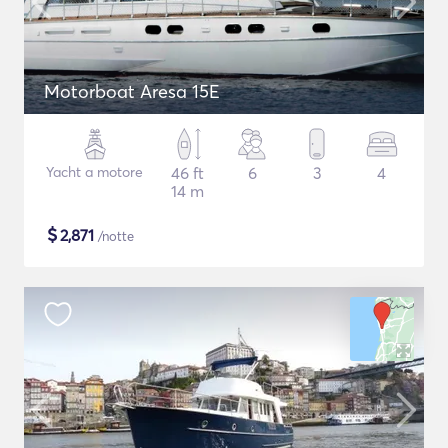
Motorboat Aresa 15E
Yacht a motore
46 ft
6
3
4
14 m
$
2,871
/notte