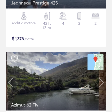
Jeanneau Prestige 42S
Yacht a motore
42 ft
4
2
2
13 m
$
1,378
/notte
Azimut 62 Fly