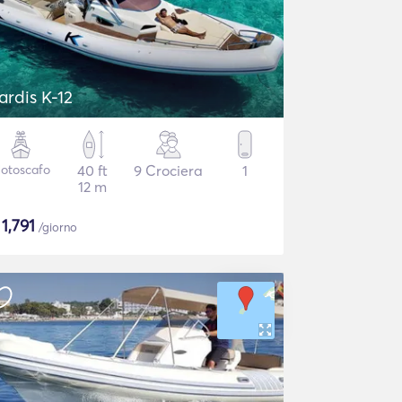
ardis K-12
otoscafo
40 ft
9 Crociera
1
12 m
$
1,791
/giorno