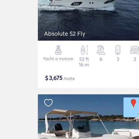
Absolute 52 Fly
Yacht a motore
52 ft
6
3
3
16 m
$
3,675
/notte