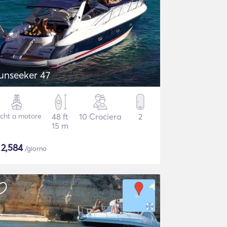
unseeker 47
cht a motore
48 ft
10 Crociera
2
15 m
$
2,584
/giorno