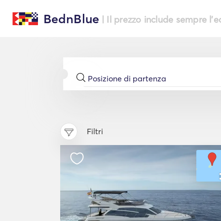
BednBlue
| Il prezzo include sempre l'
Filtri