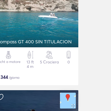
ompass GT 400 SIN TITULACION
cht a motore
13 ft
5 Crociera
0
4 m
$
344
/giorno