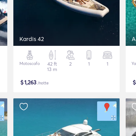
Kardis 42
A
Motoscafo
42 ft
2
1
1
Ya
13 m
$
1,263
/notte