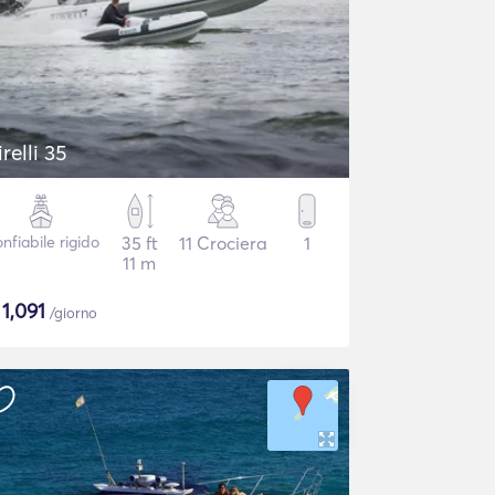
irelli 35
nfiabile rigido
35 ft
11 Crociera
1
11 m
$
1,091
/giorno