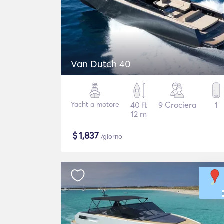
Van Dutch 40
Yacht a motore
40 ft
9 Crociera
1
12 m
$
1,837
/giorno