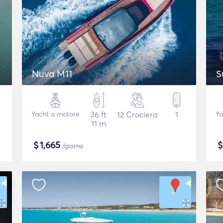
Nuva M11
S
Yacht a motore
36 ft
12 Crociera
1
Ya
11 m
$
1,665
/giorno