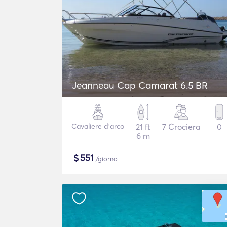
Jeanneau Cap Camarat 6.5 BR
Cavaliere d'arco
21 ft
7 Crociera
0
6 m
$
551
/giorno