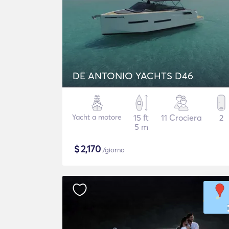
DE ANTONIO YACHTS D46
Yacht a motore
15 ft
11 Crociera
2
5 m
$
2,170
/giorno