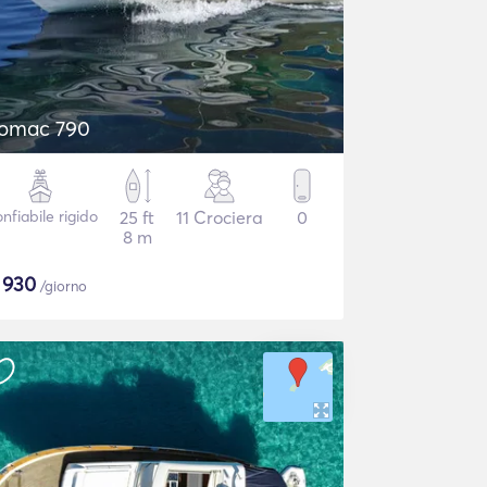
omac 790
nfiabile rigido
25 ft
11 Crociera
0
8 m
$
930
/giorno