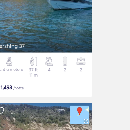
ershing 37
cht a motore
37 ft
4
2
2
11 m
$
1,493
/notte