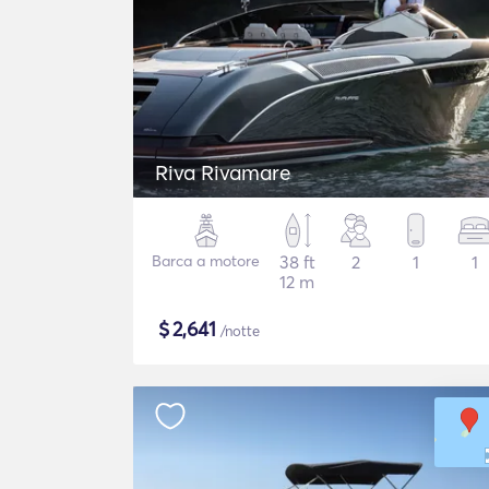
Riva Rivamare
Barca a motore
38 ft
2
1
1
12 m
$
2,641
/notte