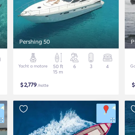
Pershing 50
P
Yacht a motore
50 ft
6
3
4
Go
15 m
$
2,779
/notte