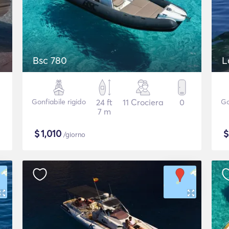
Bsc 780
L
Gonfiabile rigido
24 ft
11 Crociera
0
Go
7 m
$
1,010
/giorno