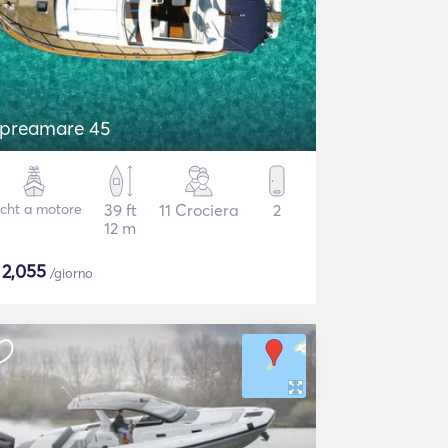
preamare 45
cht a motore
39 ft
11 Crociera
2
12 m
$
2,055
/giorno