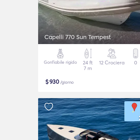
Capelli 770 Sun Tempest
Gonfiabile rigido
24 ft
12 Crociera
0
7 m
$
930
/giorno