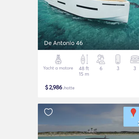
De Antonio 46
Yacht a motore
48 ft
6
3
3
15 m
$
2,986
/notte