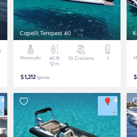
Capelli Tempest 40
K
Motoscafo
40 ft
10 Crociera
1
M
12 m
$
1,212
/giorno