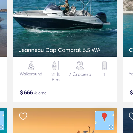
Jeanneau Cap Camarat 6.5 WA
C
Walkaround
21 ft
7 Crociera
1
Ya
6 m
$
666
/giorno