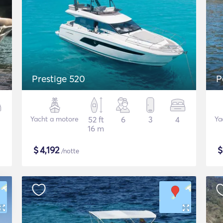
Prestige 520
P
Yacht a motore
52 ft
6
3
4
Ya
16 m
$
4,192
/notte