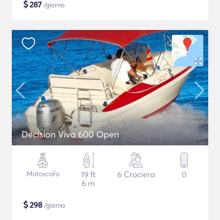
$
287
/giorno
Decision Viva 600 Open
Motoscafo
19 ft
6 Crociera
0
6 m
$
298
/giorno