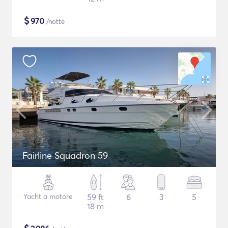
$
970
/notte
Fairline Squadron 59
Yacht a motore
59 ft
6
3
5
18 m