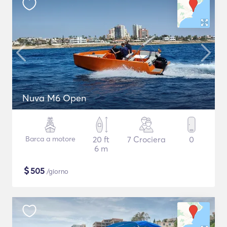
Nuva M6 Open
Barca a motore
20 ft
7 Crociera
0
6 m
$
505
/giorno