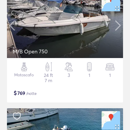
M/B Open 750
Motoscafo
24 ft
3
1
1
7 m
$
769
/notte