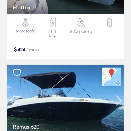
Mattrix 21
Motoscafo
21 ft
8 Crociera
1
6 m
$
424
/giorno
Remus 620