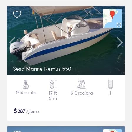
Sesa Marine Remus 550
Motoscafo
17 ft
6 Crociera
1
5 m
$
287
/giorno