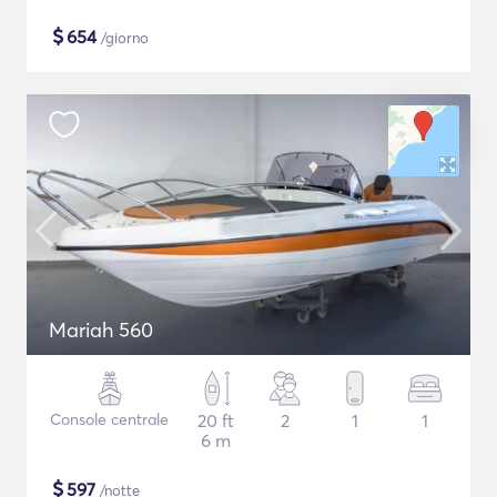
$
654
/giorno
Mariah 560
Console centrale
20 ft
2
1
1
6 m
$
597
/notte