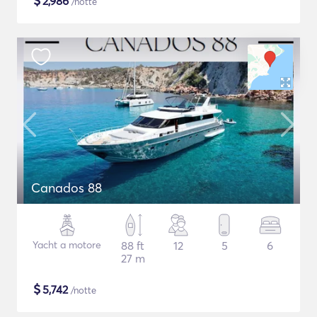
$
2,986
/notte
Canados 88
Yacht a motore
88 ft
12
5
6
27 m
$
5,742
/notte