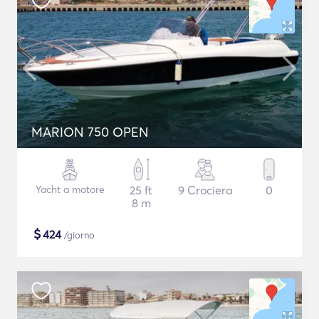
MARION 750 OPEN
Yacht a motore
25 ft
9 Crociera
0
8 m
$
424
/giorno