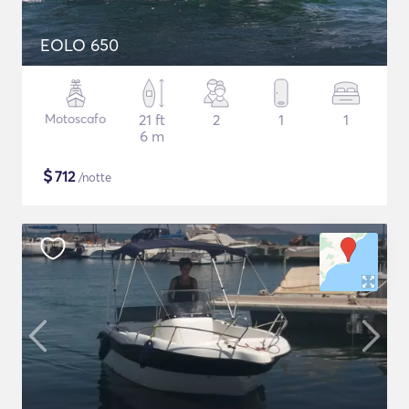
EOLO 650
Motoscafo
21 ft
2
1
1
6 m
$
712
/notte