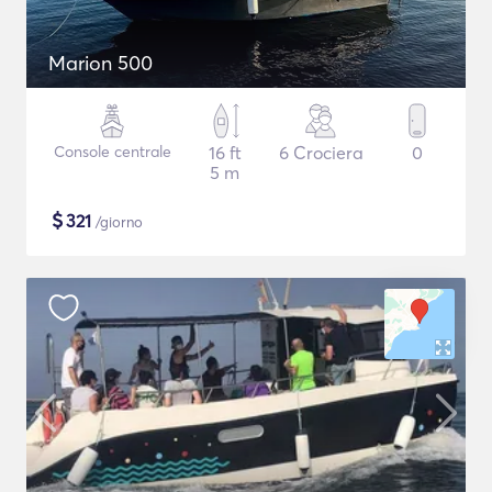
Marion 500
Console centrale
16 ft
6 Crociera
0
5 m
$
321
/giorno