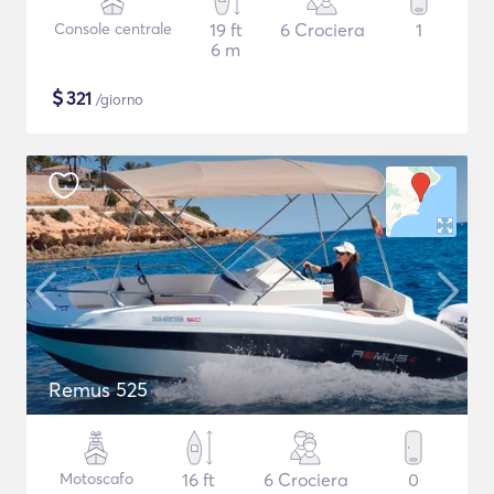
Console centrale
19 ft
6 Crociera
1
6 m
$
321
/giorno
Remus 525
Motoscafo
16 ft
6 Crociera
0