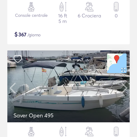
Console centrale
16 ft
6 Crociera
0
5 m
$
367
/giorno
Saver Open 495