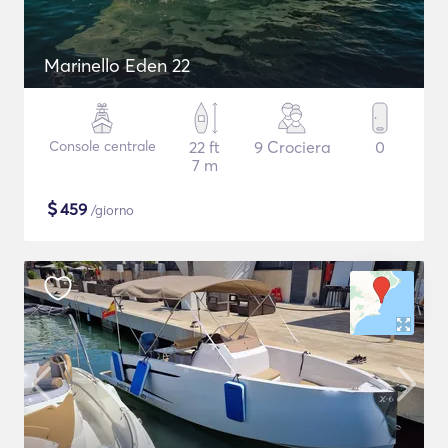
Marinello Eden 22
Console centrale
22 ft
9 Crociera
0
7 m
$
459
/giorno