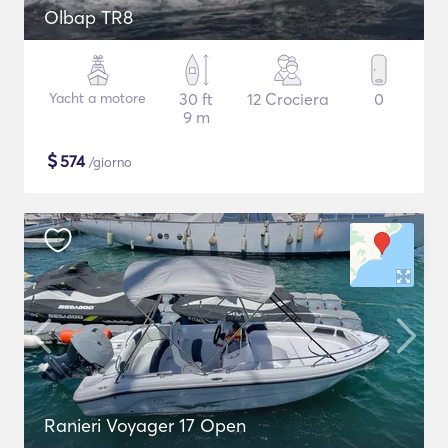
Olbap TR8
Yacht a motore
30 ft
12 Crociera
0
9 m
$
574
/giorno
Ranieri Voyager 17 Open