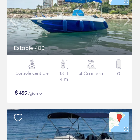
Estable 400
Console centrale
13 ft
4 Crociera
0
4 m
$
459
/giorno