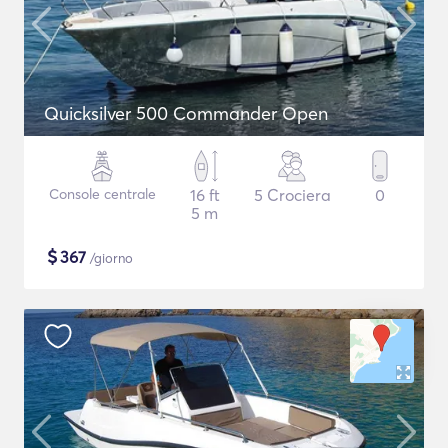
Quicksilver 500 Commander Open
Console centrale
16 ft
5 Crociera
0
5 m
$
367
/giorno