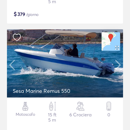
5 m
$
379
/giorno
Sesa Marine Remus 550
Motoscafo
15 ft
6 Crociera
0
5 m