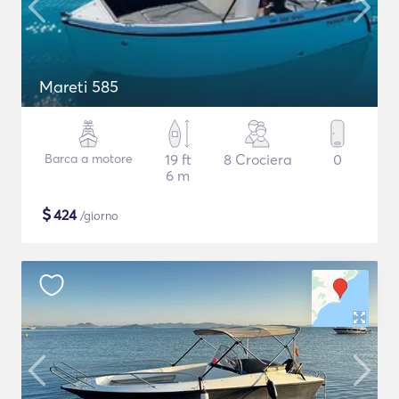
Mareti 585
Barca a motore
19 ft
8 Crociera
0
6 m
$
424
/giorno