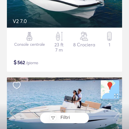
V2 7.0
Console centrale
23 ft
8 Crociera
1
7 m
$
562
/giorno
Filtri