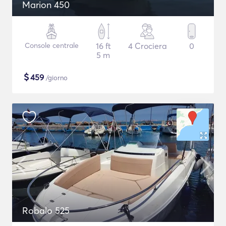
Marion 450
Console centrale
16 ft
4 Crociera
0
5 m
$
459
/giorno
Robalo 525