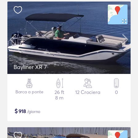
Bayliner XR 7
Barca a ponte
26 ft
12 Crociera
0
8 m
$
918
/giorno