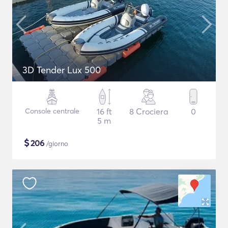
3D Tender Lux 500
Console centrale
16 ft
8 Crociera
0
5 m
$
206
/giorno