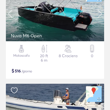
Nuva M6 Open
Motoscafo
20 ft
8 Crociera
0
6 m
$
516
/giorno