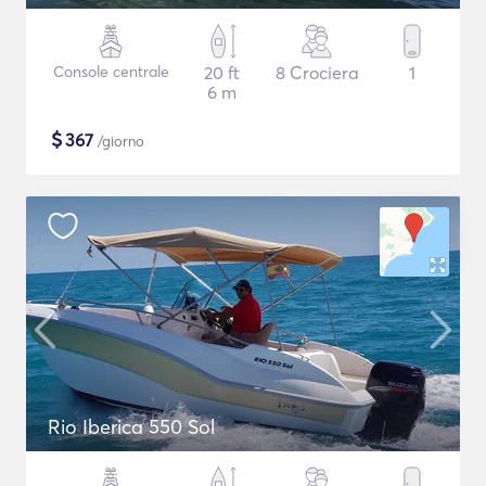
Console centrale
20 ft
8 Crociera
1
6 m
$
367
/giorno
Rio Iberica 550 Sol