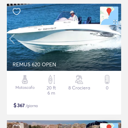
REMUS 620 OPEN
Motoscafo
20 ft
8 Crociera
0
6 m
$
367
/giorno