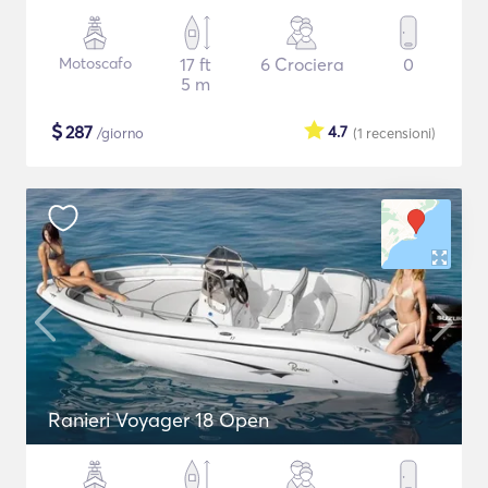
Motoscafo
17 ft
6 Crociera
0
5 m
$
287
4.7
/giorno
(1
recensioni
)
Ranieri Voyager 18 Open