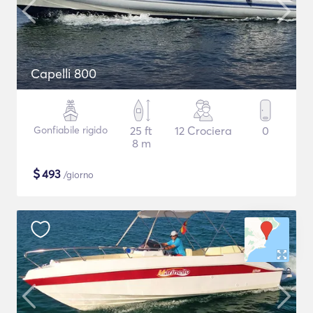
Capelli 800
Gonfiabile rigido
25 ft
12 Crociera
0
8 m
$
493
/giorno