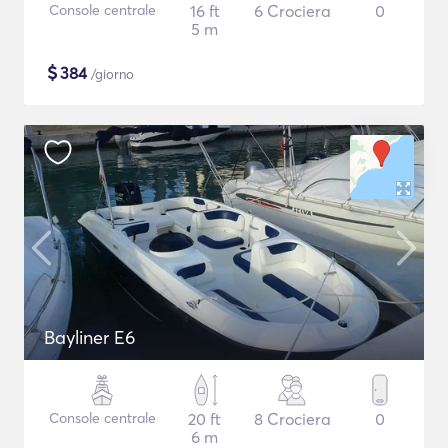
Console centrale
16 ft
6 Crociera
0
5 m
$
384
/giorno
Bayliner E6
Console centrale
20 ft
8 Crociera
0
6 m