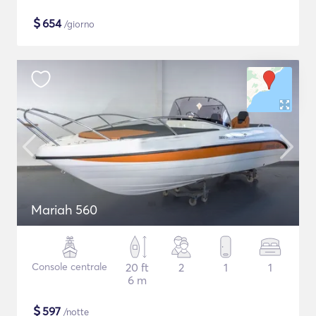
$
654
/giorno
Mariah 560
Console centrale
20 ft
2
1
1
6 m
$
597
/notte