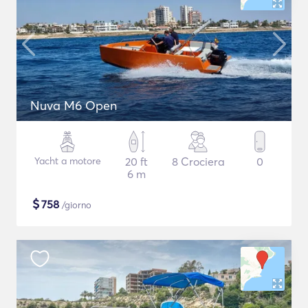
Nuva M6 Open
Yacht a motore
20 ft
8 Crociera
0
6 m
$
758
/giorno