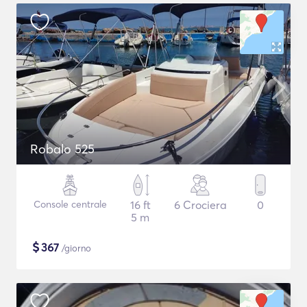
Robalo 525
Console centrale
16 ft
6 Crociera
0
5 m
$
367
/giorno