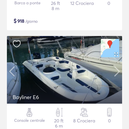
Barca a ponte
26 ft
12 Crociera
0
8 m
$
918
/giorno
Bayliner E6
Console centrale
20 ft
8 Crociera
0
6 m