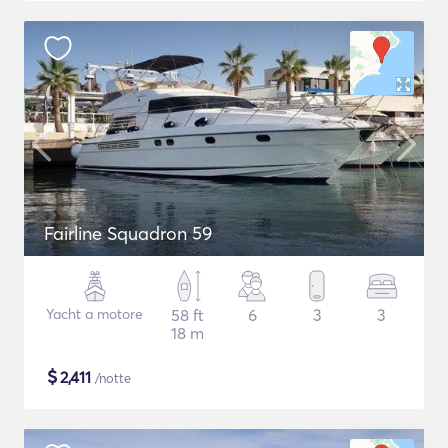
Fairline Squadron 59
Yacht a motore
58 ft
6
3
3
18 m
$
2,411
/notte