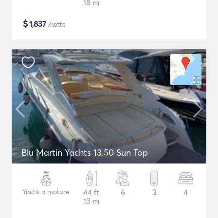
18 m
$
1,837
/notte
Blu Martin Yachts 13.50 Sun Top
Yacht a motore
44 ft
6
3
4
13 m