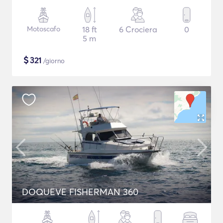
Motoscafo
18 ft
6 Crociera
0
5 m
$
321
/giorno
DOQUEVE FISHERMAN 360