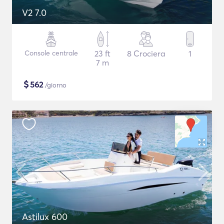
V2 7.0
Console centrale
23 ft
8 Crociera
1
7 m
$
562
/giorno
Astilux 600