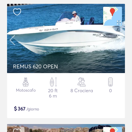
REMUS 620 OPEN
Motoscafo
20 ft
8 Crociera
0
6 m
$
367
/giorno