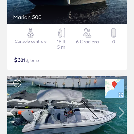
Marion 500
Console centrale
16 ft
6 Crociera
0
5 m
$
321
/giorno