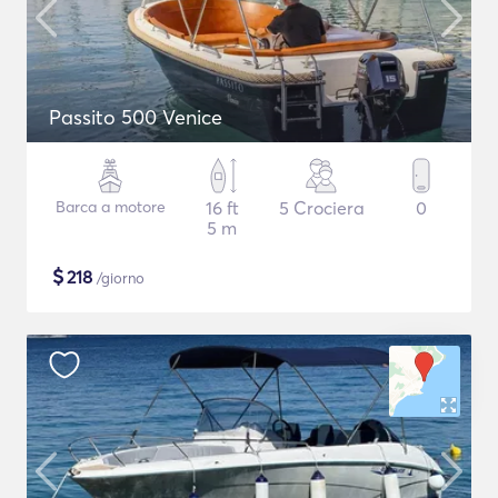
Passito 500 Venice
Barca a motore
16 ft
5 Crociera
0
5 m
$
218
/giorno