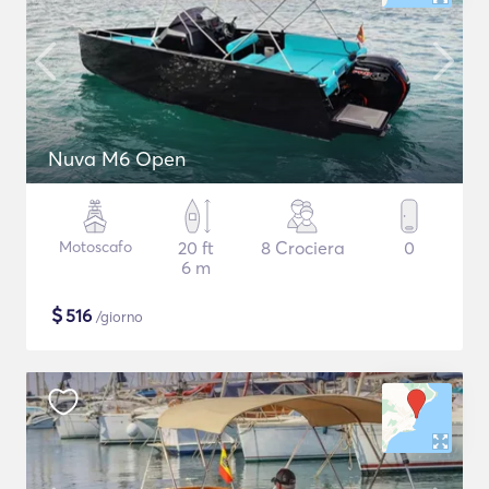
Nuva M6 Open
Motoscafo
20 ft
8 Crociera
0
6 m
$
516
/giorno