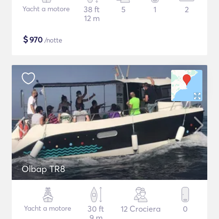
Yacht a motore
38 ft
5
1
2
12 m
$
970
/notte
Olbap TR8
Yacht a motore
30 ft
12 Crociera
0
9 m