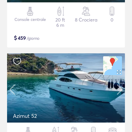
Console centrale
20 ft
8 Crociera
0
6 m
$
459
/giorno
Azimut 52