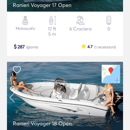
Ranieri Voyager 17 Open
Motoscafo
17 ft
6 Crociera
0
5 m
$
287
4.7
/giorno
(1
recensioni
)
Ranieri Voyager 18 Open