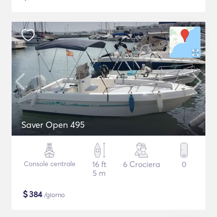
Saver Open 495
Console centrale
16 ft
6 Crociera
0
5 m
$
384
/giorno