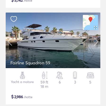
$
5,742
/notte
Fairline Squadron 59
Yacht a motore
59 ft
6
3
5
18 m
$
2,986
/notte