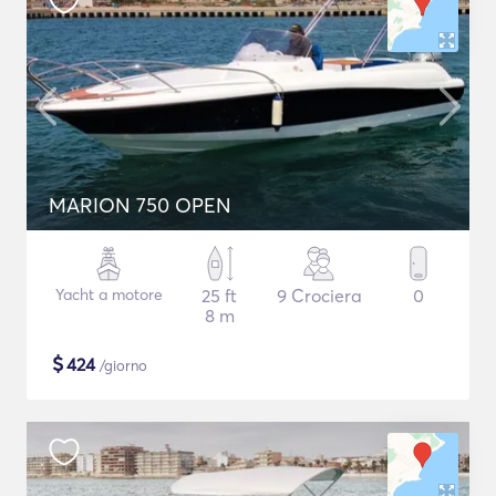
MARION 750 OPEN
Yacht a motore
25 ft
9 Crociera
0
8 m
$
424
/giorno