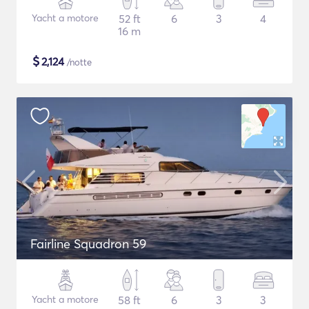
Yacht a motore
52 ft
6
3
4
16 m
$
2,124
/notte
Fairline Squadron 59
Yacht a motore
58 ft
6
3
3