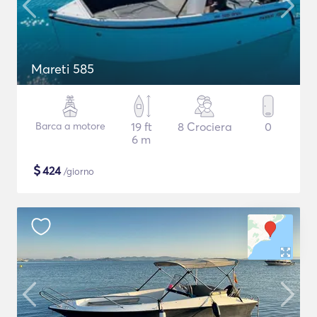
Mareti 585
Barca a motore
19 ft
8 Crociera
0
6 m
$
424
/giorno