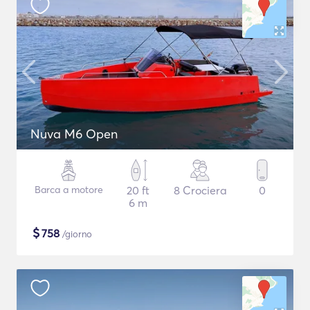
Nuva M6 Open
Barca a motore
20 ft
8 Crociera
0
6 m
$
758
/giorno