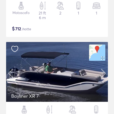
Motoscafo
21 ft
2
1
1
6 m
$
712
/notte
Bayliner XR 7