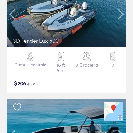
3D Tender Lux 500
Console centrale
16 ft
8 Crociera
0
5 m
$
206
/giorno