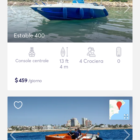
Estable 400
Console centrale
13 ft
4 Crociera
0
4 m
$
459
/giorno