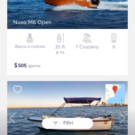
Nuva M6 Open
Barca a motore
20 ft
7 Crociera
0
6 m
$
505
/giorno
Filtri