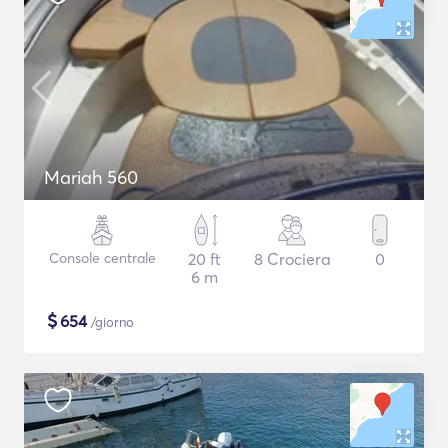
Mariah 560
Console centrale
20 ft
8 Crociera
0
6 m
$
654
/giorno