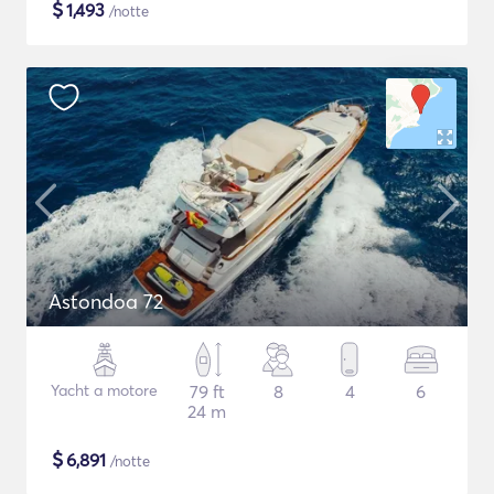
$
1,493
/notte
Astondoa 72
Yacht a motore
79 ft
8
4
6
24 m
$
6,891
/notte