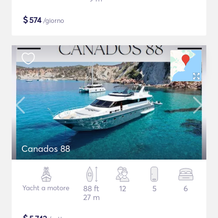
$
574
/giorno
Canados 88
Yacht a motore
88 ft
12
5
6
27 m