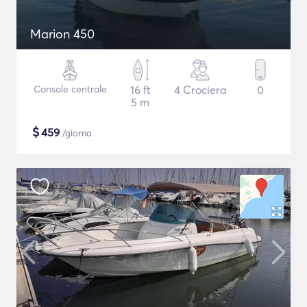
Marion 450
Console centrale
16 ft
4 Crociera
0
5 m
$
459
/giorno