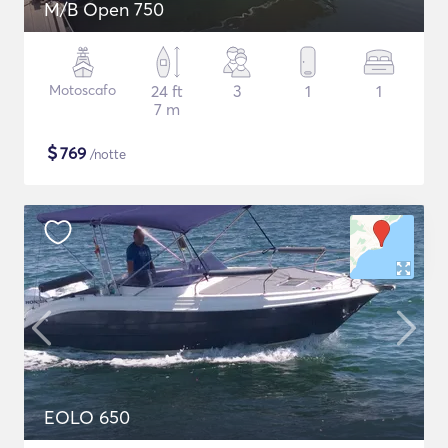
M/B Open 750
Motoscafo
24 ft
3
1
1
7 m
$
769
/notte
EOLO 650