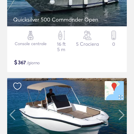
Quicksilver 500 Commander Open
Console centrale
16 ft
5 Crociera
0
5 m
$
367
/giorno