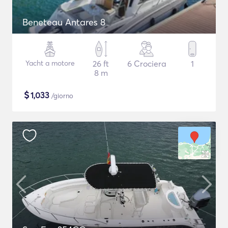
Beneteau Antares 8
Yacht a motore
26 ft
6 Crociera
1
8 m
$
1,033
/giorno