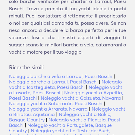
solo barche verificate per charter a Larraul, Paesi
Baschi. Trova e prenota il tuo yacht ideale in pochi
minuti. Puoi contattare direttamente il proprietario
o noi per qualsiasi domanda tu possa avere. Se non
riesci ancora a decidere la barca perfetta per le tue
vacanze, lascia che i nostri esperti di viaggio ti
suggeriscano le migliori barche a vela, catamarani o
yacht a motore per il tuo viaggio.
Ricerche simili
Noleggio barche a vela a Larraul, Paesi Baschi
|
Noleggio barche a Larraul, Paesi Baschi
|
Noleggio
yacht a Icazteguieta, Paesi Baschi
|
Noleggio yacht
a Lasarte, Paesi Baschi
|
Noleggio yacht a Azpeitia,
Paesi Baschi
|
Noleggio yacht a Goizueta, Navarra
|
Noleggio yacht a Saturrarán, Paesi Baschi
|
Noleggio yacht a Arrarats, Navarra
|
Noleggio yacht
a Biriatou, Aquitania
|
Noleggio yacht a Bakio,
Basque Country
|
Noleggio yacht a Plentzia, Paesi
Baschi
|
Noleggio yacht a Portugalete, Basque
Country
|
Noleggio yacht a La Teste-de-Buch,