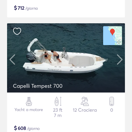
$
712
/giorno
Capelli Tempest 700
Yacht a motore
23 ft
12 Crociera
0
7 m
$
608
/giorno