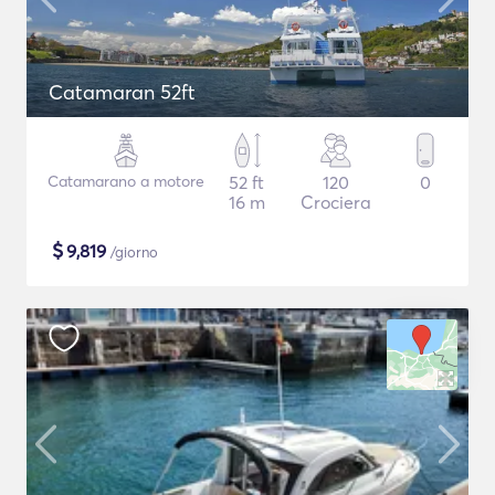
Catamaran 52ft
Catamarano a motore
52 ft
120
0
16 m
Crociera
$
9,819
/giorno