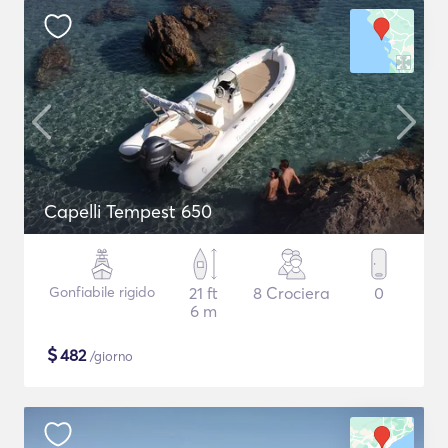
Capelli Tempest 650
Gonfiabile rigido
21 ft
8 Crociera
0
6 m
$
482
/giorno