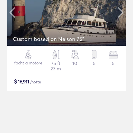
Custom based on Nelson 75"
Yacht a motore
75 ft
10
5
5
23 m
$
16,911
/notte