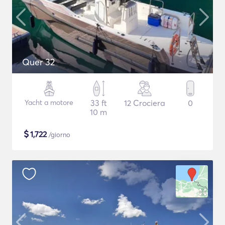
Quer 32
Yacht a motore
33 ft
12 Crociera
0
10 m
$
1,722
/giorno