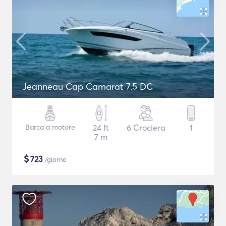
Jeanneau Cap Camarat 7.5 DC
Barca a motore
24 ft
6 Crociera
1
7 m
$
723
/giorno