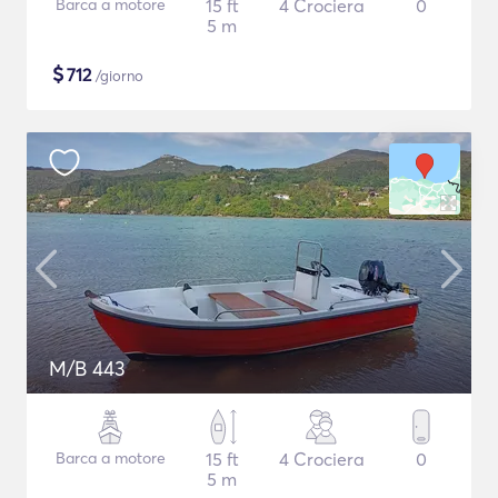
Barca a motore
15 ft
4 Crociera
0
5 m
$
712
/giorno
M/B 443
Barca a motore
15 ft
4 Crociera
0
5 m