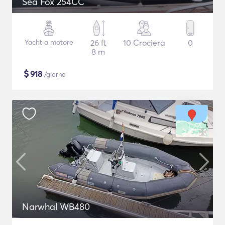
Sea Fox 254CC
Yacht a motore
26 ft
10 Crociera
0
8 m
$
918
/giorno
Narwhal WB480