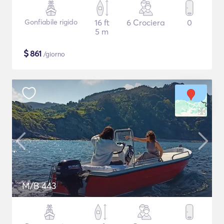
Gonfiabile rigido
16 ft
6 Crociera
0
5 m
$
861
/giorno
M/B 443