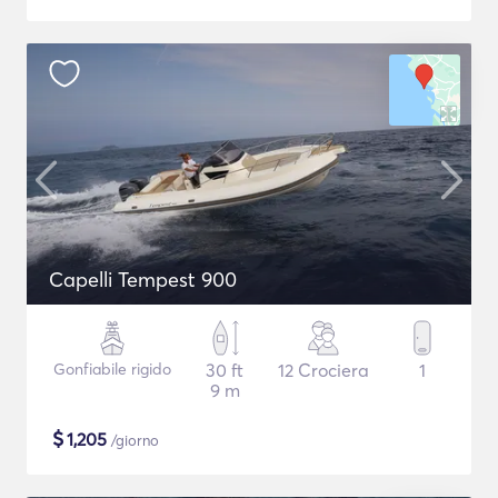
Capelli Tempest 900
Gonfiabile rigido
30 ft
12 Crociera
1
9 m
$
1,205
/giorno