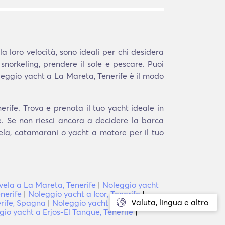
la loro velocità, sono ideali per chi desidera
 snorkeling, prendere il sole e pescare. Puoi
leggio yacht a La Mareta, Tenerife è il modo
rife. Trova e prenota il tuo yacht ideale in
e. Se non riesci ancora a decidere la barca
 vela, catamarani o yacht a motore per il tuo
vela a La Mareta, Tenerife
|
Noleggio yacht
nerife
|
Noleggio yacht a Icor, Tenerife
|
Valuta, lingua e altro
rife, Spagna
|
Noleggio yacht a Isole
io yacht a Erjos-El Tanque, Tenerife
|