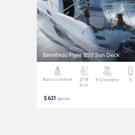
Beneteau Flyer 850 Sun Deck
Barca a motore
27 ft
9 Crociera
0
8 m
$
631
/giorno