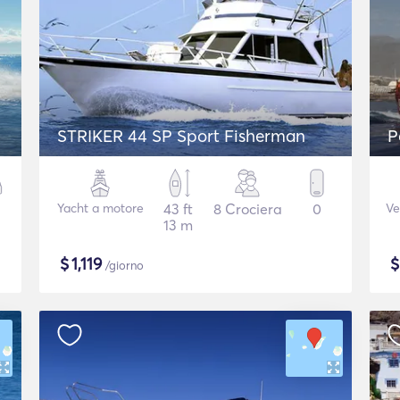
STRIKER 44 SP Sport Fisherman
P
Yacht a motore
43 ft
8 Crociera
0
Ve
13 m
$
1,119
/giorno