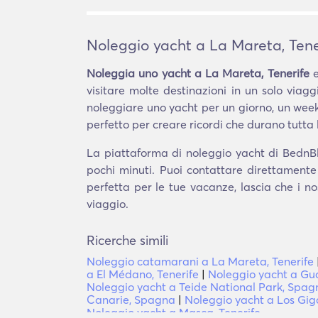
Noleggio yacht a La Mareta, Tene
Noleggia uno yacht a La Mareta, Tenerife
e
visitare molte destinazioni in un solo viagg
noleggiare uno yacht per un giorno, un week
perfetto per creare ricordi che durano tutta l
La piattaforma di noleggio yacht di BednBlu
pochi minuti. Puoi contattare direttamente
perfetta per le tue vacanze, lascia che i no
viaggio.
Ricerche simili
Noleggio catamarani a La Mareta, Tenerife
a El Médano, Tenerife
|
Noleggio yacht a Gua
Noleggio yacht a Teide National Park, Spag
Canarie, Spagna
|
Noleggio yacht a Los Giga
Noleggio yacht a Masca, Tenerife