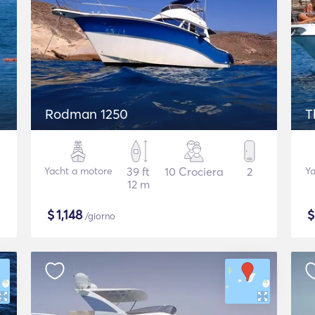
Rodman 1250
T
Yacht a motore
39 ft
10 Crociera
2
Ya
12 m
$
1,148
/giorno