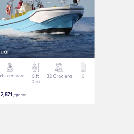
uar
cht a motore
0 ft
32 Crociera
0
0 m
$
2,871
/giorno