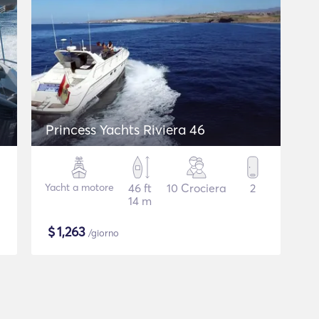
Princess Yachts Riviera 46
Yacht a motore
46 ft
10 Crociera
2
14 m
$
1,263
/giorno