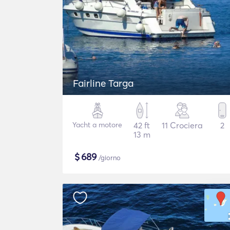
Fairline Targa
Yacht a motore
42 ft
11 Crociera
2
13 m
$
689
/giorno