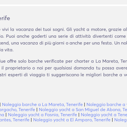
rife
 vivi la vacanza dei tuoi sogni. Gli yacht a motore, grazie al
io. Puoi anche goderti una serie di attività divertenti come
end, una vacanza di più giorni o anche per una festa. Un no
a vita.
e offre solo barche verificate per charter a La Mareta, Tene
 il proprietario o noi per qualsiasi domanda tu possa aver
stri esperti di viaggio ti suggeriscano le migliori barche a
|
Noleggio barche a La Mareta, Tenerife
|
Noleggio barche a 
rgacho, Tenerife
|
Noleggio yacht a San Miguel de Abona, Te
na
|
Noleggio yacht a Fasnia, Tenerife
|
Noleggio yacht a Tene
ntes, Tenerife
|
Noleggio yacht a El Amparo, Tenerife
|
Nolegg