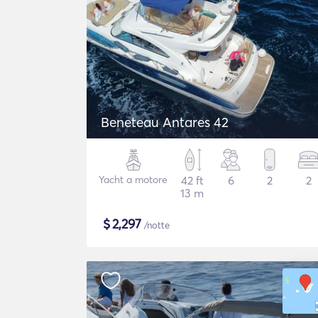
Beneteau Antares 42
Yacht a motore
42 ft
6
2
2
13 m
$
2,297
/notte