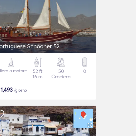
ortuguese Schooner 52
liero a motore
52 ft
50
0
16 m
Crociera
$
1,493
/giorno