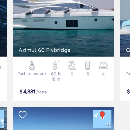
Azimut 60 Flybridge
Q
Yacht a motore
60 ft
6
3
4
Ya
18 m
$
4,881
/notte