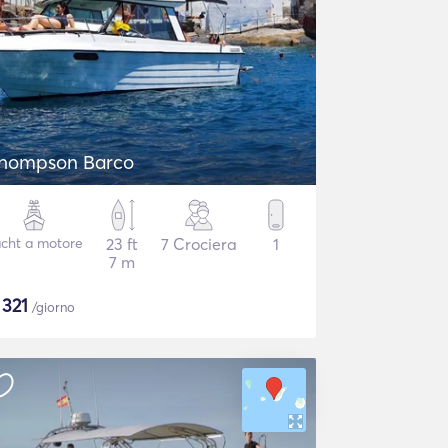
hompson Barco
cht a motore
23 ft
7 Crociera
1
7 m
$
321
/giorno