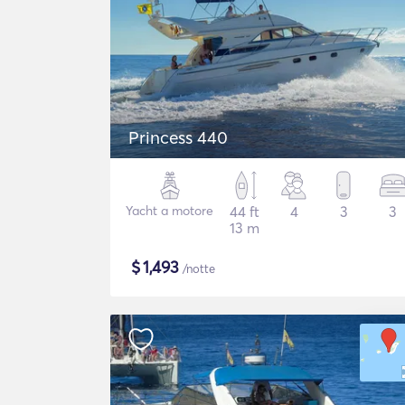
Princess 440
Yacht a motore
44 ft
4
3
3
13 m
$
1,493
/notte