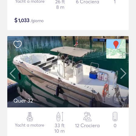
Yacht a motore
26 ft
6 Crociera
1
8 m
$
1,033
/giorno
Quer 32
Yacht a motore
33 ft
12 Crociera
0
10 m