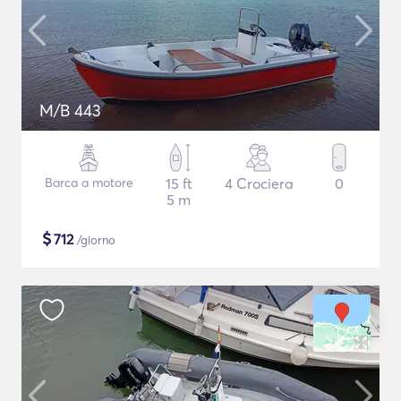
M/B 443
Barca a motore
15 ft
4 Crociera
0
5 m
$
712
/giorno