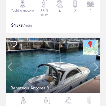
Yacht a motore
33 ft
4
2
2
10 m
$
1,378
/notte
Beneteau Antares 8