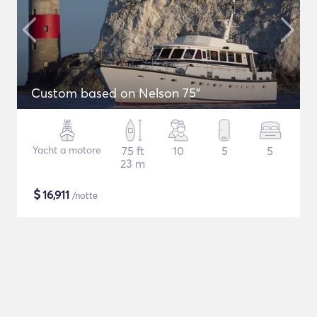
Custom based on Nelson 75"
Yacht a motore
75 ft
10
5
5
23 m
$
16,911
/notte