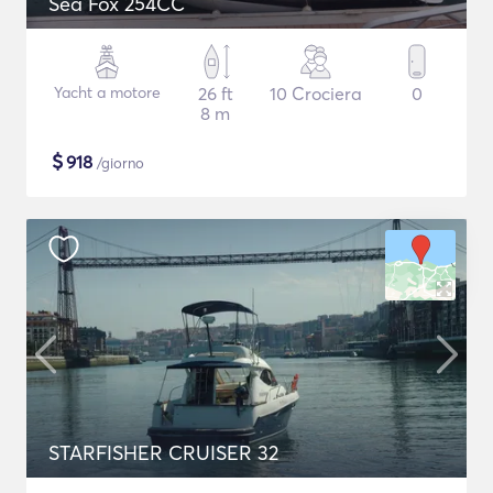
Sea Fox 254CC
Yacht a motore
26 ft
10 Crociera
0
8 m
$
918
/giorno
STARFISHER CRUISER 32