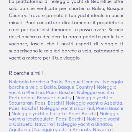
La piattaforma di noleggio yacht di BednBlue offre
solo barche verificate per charter a Bakio, Basque
Country. Trova e prenota il tuo yacht ideale in pochi
minuti. Puoi contattare direttamente il proprietario
o noi per qualsiasi domanda tu possa avere. Se non
riesci ancora a decidere la barca perfetta per le tue
vacanze, lascia che i nostri esperti di viaggio ti
suggeriscano le migliori barche a vela, catamarani o
yacht a motore per il tuo viaggio.
Ricerche simili
Noleggio barche a Bakio, Basque Country
|
Noleggio
barche a vela a Bakio, Basque Country
|
Noleggio
yacht a Plentzia, Paesi Baschi
|
Noleggio yacht a
Portugalete, Basque Country
|
Noleggio yacht a
Saturrarán, Paesi Baschi
|
Noleggio yacht a Azpeitia,
Paesi Baschi
|
Noleggio yacht a Larraul, Paesi Baschi
|
Noleggio yacht a Lasarte, Paesi Baschi
|
Noleggio
yacht a Icazteguieta, Paesi Baschi
|
Noleggio yacht
a Goizueta, Navarra
|
Noleggio yacht a Biriatou,
Aquitania
|
Noleggio yacht a Arrarats, Navarra
|