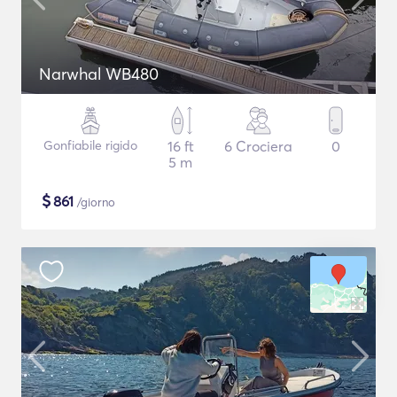
Narwhal WB480
Gonfiabile rigido
16 ft
6 Crociera
0
5 m
$
861
/giorno