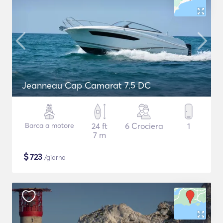
Jeanneau Cap Camarat 7.5 DC
Barca a motore
24 ft
6 Crociera
1
7 m
$
723
/giorno