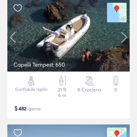
Capelli Tempest 650
Gonfiabile rigido
21 ft
8 Crociera
0
6 m
$
482
/giorno