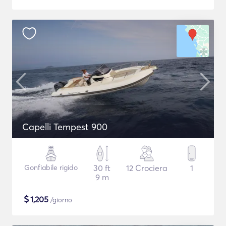
Capelli Tempest 900
Gonfiabile rigido
30 ft
12 Crociera
1
9 m
$
1,205
/giorno