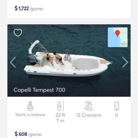
$
1,722
/giorno
Capelli Tempest 700
Yacht a motore
23 ft
12 Crociera
0
7 m
$
608
/giorno