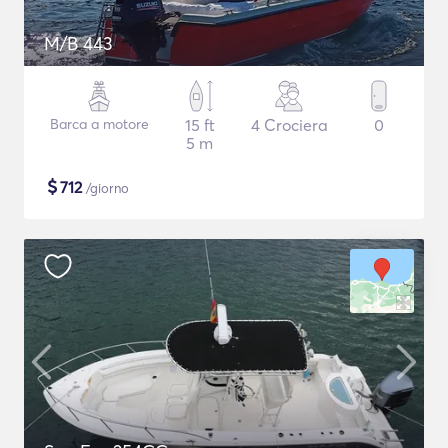
M/B 443
Barca a motore
15 ft
4 Crociera
0
5 m
$
712
/giorno