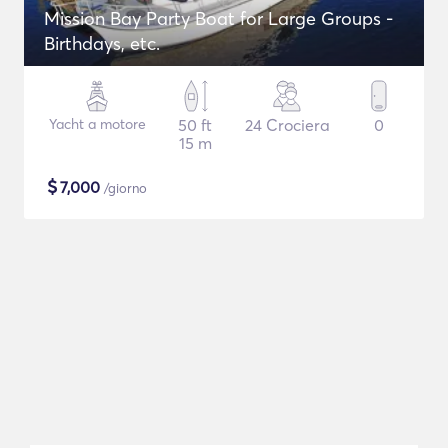
Mission Bay Party Boat for Large Groups -
Birthdays, etc.
Yacht a motore
50 ft
24 Crociera
0
15 m
$
7,000
/giorno