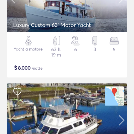
Luxury Custom 63' Motor Yacht
Yacht a motore
63 ft
6
3
5
19 m
$
8,000
/notte