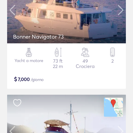
Bonner Navigator 73
Yacht a motore
73 ft
49
2
22 m
Crociera
$
7,000
/giorno