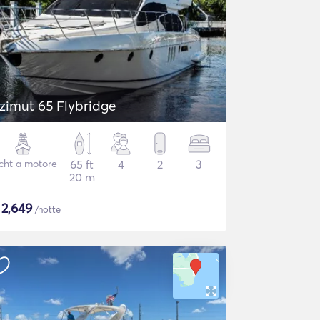
zimut 65 Flybridge
cht a motore
65 ft
4
2
3
20 m
$
2,649
/notte