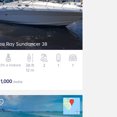
ea Ray Sundancer 38
cht a motore
38 ft
2
1
1
12 m
$
1,000
/notte