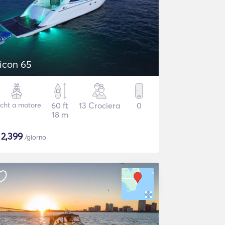
icon 65
cht a motore
60 ft
13 Crociera
0
18 m
$
2,399
/giorno