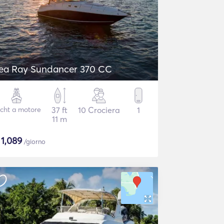
ea Ray Sundancer 370 CC
cht a motore
37 ft
10 Crociera
1
11 m
$
1,089
/giorno