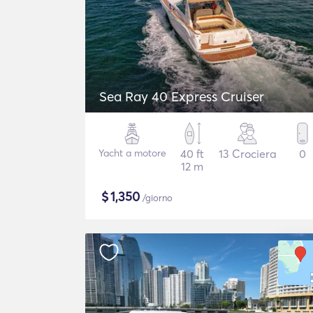
Sea Ray 40 Express Cruiser
Yacht a motore
40 ft
13 Crociera
0
12 m
$
1,350
/giorno