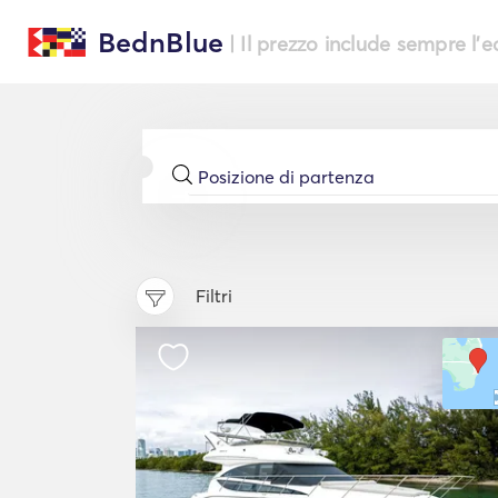
BednBlue
| Il prezzo include sempre l'
Filtri