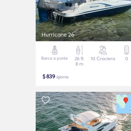
Hurricane 26
Barca a ponte
26 ft
10 Crociera
0
8 m
$
839
/giorno