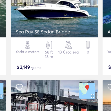
Sea Ray 58 Sedan Bridge
A
Yacht a motore
58 ft
13 Crociera
0
Ya
18 m
$
3,149
/giorno