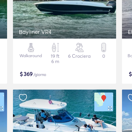
Bayliner VR4
E
Walkaround
19 ft
6 Crociera
0
Ba
6 m
$
369
/giorno