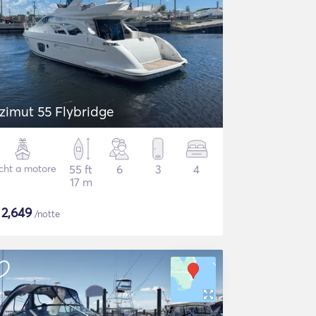
zimut 55 Flybridge
cht a motore
55 ft
6
3
4
17 m
$
2,649
/notte