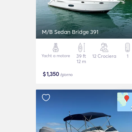
M/B Sedan Bridge 391
Yacht a motore
39 ft
12 Crociera
1
12 m
$
1,350
/giorno