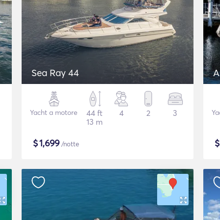
Sea Ray 44
A
Yacht a motore
44 ft
4
2
3
Ya
13 m
$
1,699
/notte