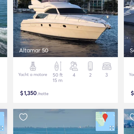
Altamar 50
S
Yacht a motore
50 ft
4
2
3
Ya
15 m
$
1,350
/notte