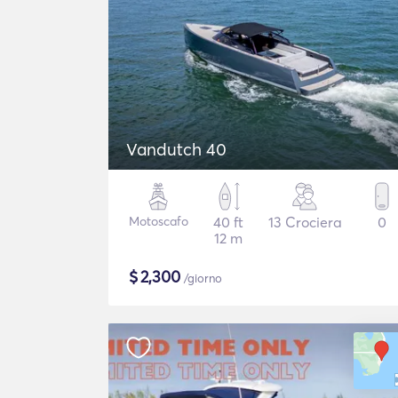
Vandutch 40
Motoscafo
40 ft
13 Crociera
0
12 m
$
2,300
/giorno