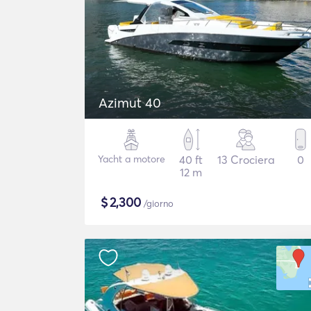
Azimut 40
Yacht a motore
40 ft
13 Crociera
0
12 m
$
2,300
/giorno