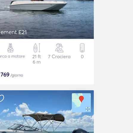
lement E21
rca a motore
21 ft
7 Crociera
0
6 m
$
769
/giorno