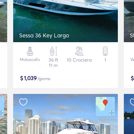
Sessa 36 Key Largo
S
Motoscafo
36 ft
10 Crociera
1
W
11 m
$
1,039
/giorno