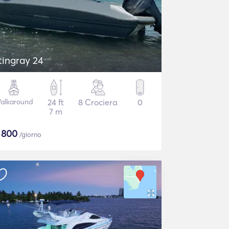
tingray 24
alkaround
24 ft
8 Crociera
0
7 m
$
800
/giorno