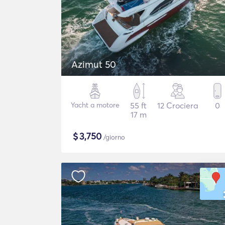
Azimut 50
Yacht a motore
55 ft
12 Crociera
0
17 m
$
3,750
/giorno