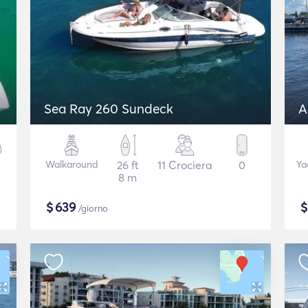
Sea Ray 260 Sundeck
A
Walkaround
26 ft
11 Crociera
0
Ya
8 m
$
639
/giorno