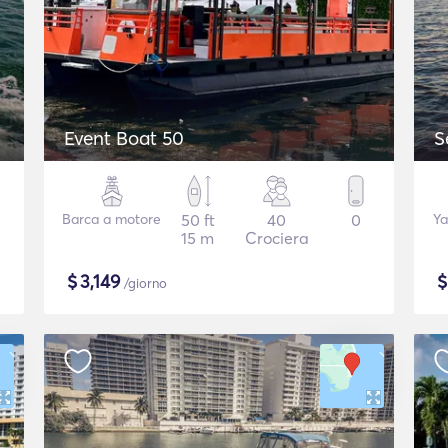
Event Boat 50
S
Barca a motore
50 ft
40
0
Ya
15 m
Crociera
$
3,149
/giorno