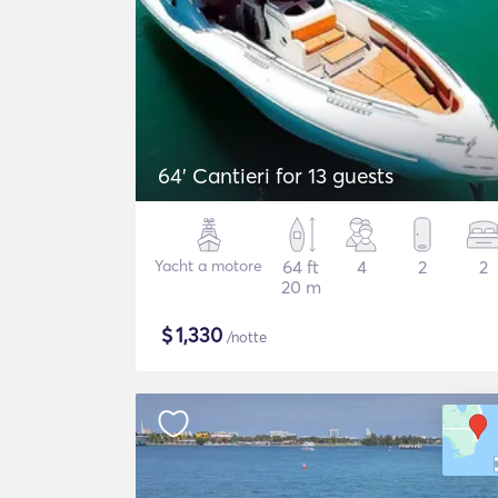
64' Cantieri for 13 guests
Yacht a motore
64 ft
4
2
2
20 m
$
1,330
/notte