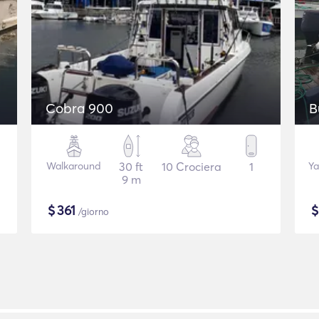
Cobra 900
B
Walkaround
30 ft
10 Crociera
1
Ya
9 m
$
361
/giorno