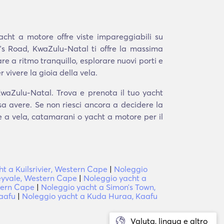
acht a motore offre viste impareggiabili su
fʼs Road, KwaZulu-Natal ti offre la massima
re a ritmo tranquillo, esplorare nuovi porti e
 vivere la gioia della vela.
KwaZulu-Natal. Trova e prenota il tuo yacht
sa avere. Se non riesci ancora a decidere la
he a vela, catamarani o yacht a motore per il
t a Kuilsrivier, Western Cape
|
Noleggio
eyvale, Western Cape
|
Noleggio yacht a
tern Cape
|
Noleggio yacht a Simonʼs Town,
Kaafu
|
Noleggio yacht a Kuda Huraa, Kaafu
Valuta, lingua e altro