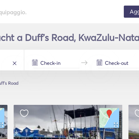
Agg
equipaggio.
ht a Duffʼs Road, KwaZulu-Natal
ffʼs Road