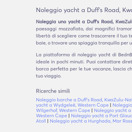
Noleggio yacht a Duffʼs Road, K
Noleggia uno yacht a Duffʼs Road, KwaZul
paesaggi mozzafiato, dai magnifici tramont
libertà di scegliere come trascorrere il tuo 
baie, o trovare una spiaggia tranquilla per un
La piattaforma di noleggio yacht di BednBl
ideale in pochi minuti. Puoi contattare dir
barca perfetta per le tue vacanze, lascia ch
tuo viaggio.
Ricerche simili
Noleggio barche a Duffʼs Road, KwaZulu-Na
yacht a Wydgeleë, Western Cape
|
Noleggi
Wilgerhof, Western Cape
|
Noleggio yacht a
Western Cape
|
Noleggio yacht a Port Glaud
Atoll
|
Noleggio yacht a Hurghada, Mar Ros