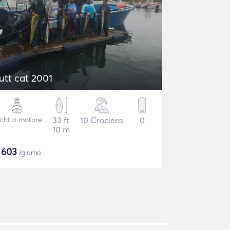
utt cat 2001
cht a motore
33 ft
10 Crociera
0
10 m
$
603
/giorno