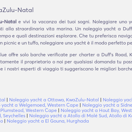
waZulu-Natal
u-Natal
e vivi la vacanza dei tuoi sogni. Noleggiare uno y
i alla straordinaria vita marina. Un noleggio yacht a Duf
tempo e quali destinazioni esplorare. Che tu preferisca naviga
 picnic e un tuffo, noleggiare uno yacht è il modo perfetto per
ue offre solo barche verificate per charter a Duffʼs Road, 
ettamente il proprietario o noi per qualsiasi domanda tu pos
e i nostri esperti di viaggio ti suggeriscano le migliori barc
tal
|
Noleggio yacht a Ottawa, KwaZulu-Natal
|
Noleggio yach
o yacht a Welgemoed, Western Cape
|
Noleggio yacht a Sidn
 Plumstead, Western Cape
|
Noleggio yacht a Hout Bay, Wes
, Seychelles
|
Noleggio yacht a Atollo di Malé Sud, Atollo di 
so
|
Noleggio yacht a El Gouna, Hurghada