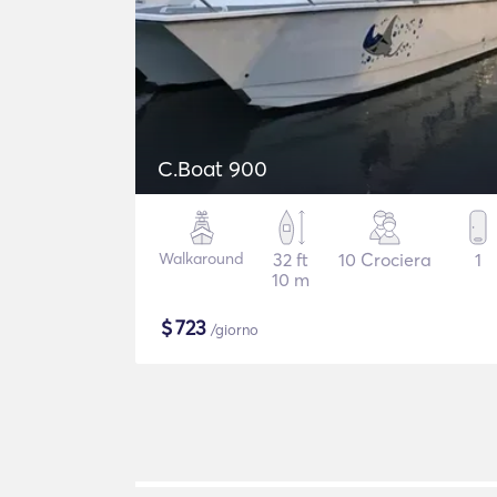
C.Boat 900
Walkaround
32 ft
10 Crociera
1
10 m
$
723
/giorno