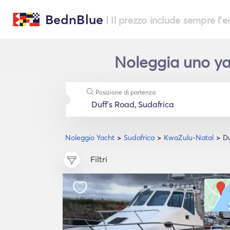
BednBlue
| Il prezzo include sempre l'
Noleggia uno yac
Posizione di partenza
Noleggio Yacht
Sudafrica
KwaZulu-Natal
Du
Filtri