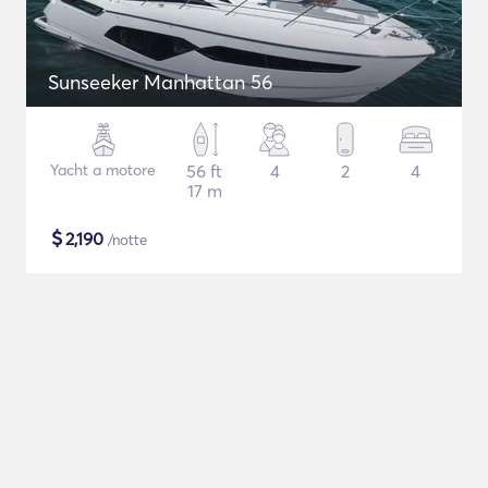
Sunseeker Manhattan 56
Yacht a motore
56 ft
4
2
4
17 m
$
2,190
/notte