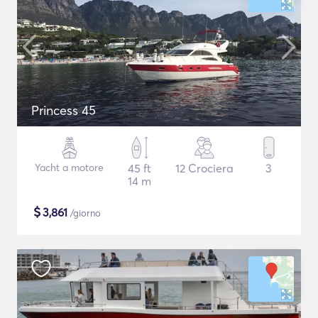
Princess 45
Yacht a motore
45 ft
12 Crociera
3
14 m
$
3,861
/giorno