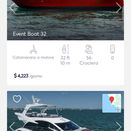
Event Boat 32
Catamarano a motore
32 ft
56
0
10 m
Crociera
$
4,223
/giorno