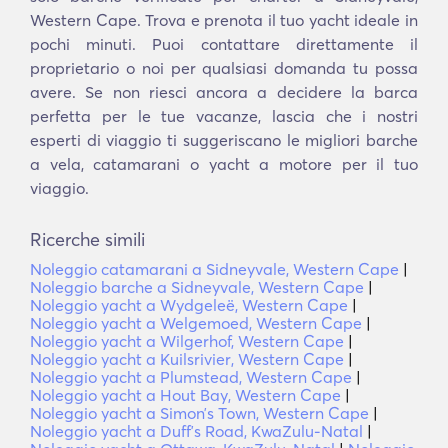
Western Cape. Trova e prenota il tuo yacht ideale in
pochi minuti. Puoi contattare direttamente il
proprietario o noi per qualsiasi domanda tu possa
avere. Se non riesci ancora a decidere la barca
perfetta per le tue vacanze, lascia che i nostri
esperti di viaggio ti suggeriscano le migliori barche
a vela, catamarani o yacht a motore per il tuo
viaggio.
Ricerche simili
Noleggio catamarani a Sidneyvale, Western Cape
|
Noleggio barche a Sidneyvale, Western Cape
|
Noleggio yacht a Wydgeleë, Western Cape
|
Noleggio yacht a Welgemoed, Western Cape
|
Noleggio yacht a Wilgerhof, Western Cape
|
Noleggio yacht a Kuilsrivier, Western Cape
|
Noleggio yacht a Plumstead, Western Cape
|
Noleggio yacht a Hout Bay, Western Cape
|
Noleggio yacht a Simonʼs Town, Western Cape
|
Noleggio yacht a Duffʼs Road, KwaZulu-Natal
|