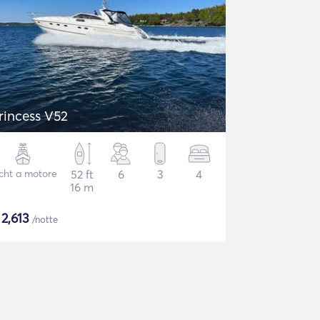
rincess V52
cht a motore
52 ft
6
3
4
16 m
$
2,613
/notte