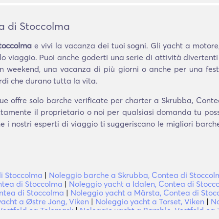
a di Stoccolma
Stoccolma
e vivi la vacanza dei tuoi sogni. Gli yacht a motore, 
lo viaggio. Puoi anche goderti una serie di attività divertent
un weekend, una vacanza di più giorni o anche per una fes
di che durano tutta la vita.
e offre solo barche verificate per charter a Skrubba, Conte
ettamente il proprietario o noi per qualsiasi domanda tu pos
e i nostri esperti di viaggio ti suggeriscano le migliori barc
di Stoccolma
|
Noleggio barche a Skrubba, Contea di Stocco
ntea di Stoccolma
|
Noleggio yacht a Idalen, Contea di Stocc
ontea di Stoccolma
|
Noleggio yacht a Märsta, Contea di Sto
acht a Østre Jong, Viken
|
Noleggio yacht a Torset, Viken
|
No
estfold og Telemark
|
Noleggio yacht a Bamble, Vestfold og