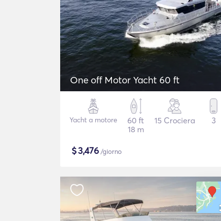
One off Motor Yacht 60 ft
Yacht a motore
60 ft
15 Crociera
3
18 m
$
3,476
/giorno