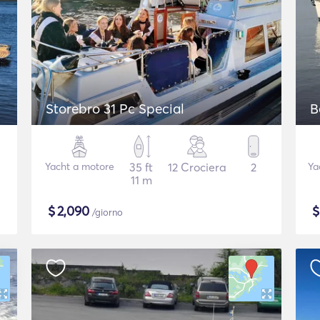
Storebro 31 Pc Special
B
Yacht a motore
35 ft
12 Crociera
2
Ya
11 m
$
2,090
/giorno