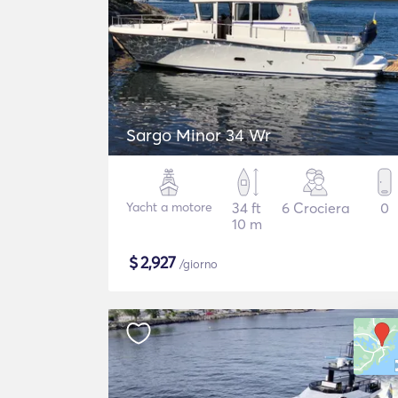
Sargo Minor 34 Wr
Yacht a motore
34 ft
6 Crociera
0
10 m
$
2,927
/giorno