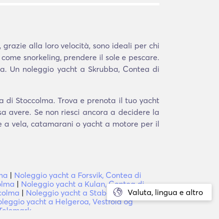
grazie alla loro velocità, sono ideali per chi
i come snorkeling, prendere il sole e pescare.
ta. Un noleggio yacht a Skrubba, Contea di
a di Stoccolma. Trova e prenota il tuo yacht
sa avere. Se non riesci ancora a decidere la
he a vela, catamarani o yacht a motore per il
lma
|
Noleggio yacht a Forsvik, Contea di
olma
|
Noleggio yacht a Kulan, Contea di
Valuta, lingua e altro
ccolma
|
Noleggio yacht a Stabekk, Viken
|
leggio yacht a Helgeroa, Vestfold og
 Telemark