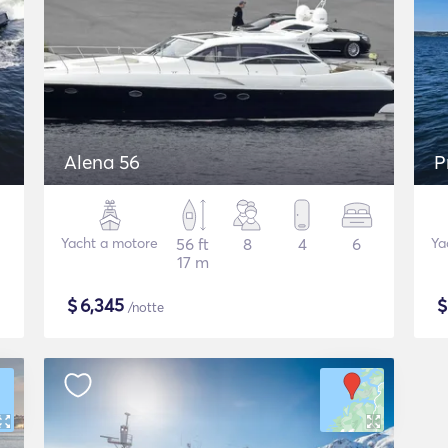
Alena 56
P
Yacht a motore
56 ft
8
4
6
Ya
17 m
$
6,345
/notte