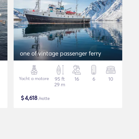
one of vintage passenger ferry
Yacht a motore
95 ft
16
6
10
29 m
$
4,618
/notte