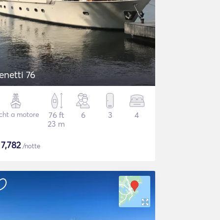
enetti 76
cht a motore
76 ft
6
3
4
23 m
$
7,782
/notte