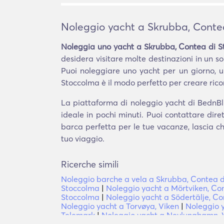
Noleggio yacht a Skrubba, Conte
Noleggia uno yacht a Skrubba, Contea di 
desidera visitare molte destinazioni in un so
Puoi noleggiare uno yacht per un giorno, 
Stoccolma è il modo perfetto per creare ricor
La piattaforma di noleggio yacht di BednBlu
ideale in pochi minuti. Puoi contattare dir
barca perfetta per le tue vacanze, lascia ch
tuo viaggio.
Ricerche simili
Noleggio barche a vela a Skrubba, Contea 
Stoccolma
|
Noleggio yacht a Mörtviken, Co
Stoccolma
|
Noleggio yacht a Södertälje, C
Noleggio yacht a Torvøya, Viken
|
Noleggio y
Telemark
|
Noleggio yacht a Nevlunghamn, V