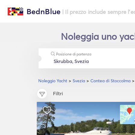
BednBlue
| Il prezzo include sempre l'
Noleggia uno yach
Posizione di partenza
Noleggio Yacht
Svezia
Contea di Stoccolma
Filtri