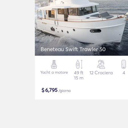
Beneteau Swift Trawler 50
Yacht a motore
49 ft
12 Crociera
4
15 m
$
6,795
/giorno