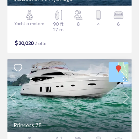
Yacht a motore
90 ft
8
4
6
27 m
$
20,020
/notte
Princess 78