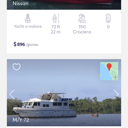
Nissan
Yacht a motore
72 ft
150
0
22 m
Crociera
$
896
/giorno
M/Y 72