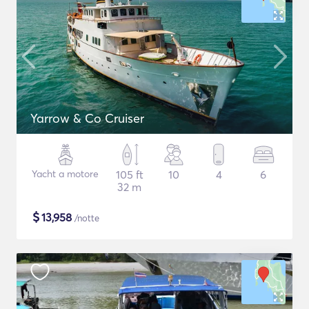
Yarrow & Co Cruiser
Yacht a motore
105 ft
10
4
6
32 m
$
13,958
/notte