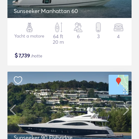
Sunseeker Manhattan 60
Yacht a motore
64 ft
6
3
4
20 m
$
7,739
/notte
Sunseeker 90 Flybridge