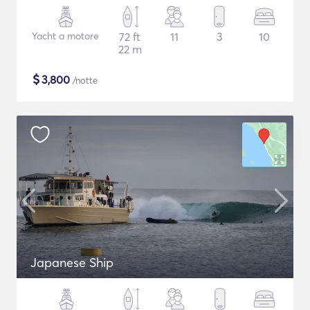
Yacht a motore
72 ft
11
3
10
22 m
$
3,800
/notte
Japanese Ship