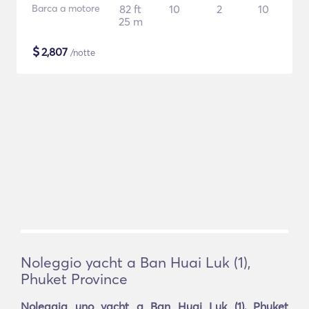
Barca a motore
82 ft
10
2
10
25 m
$
2,807
/notte
Noleggio yacht a Ban Huai Luk (1),
Phuket Province
Noleggia uno yacht a Ban Huai Luk (1), Phuket