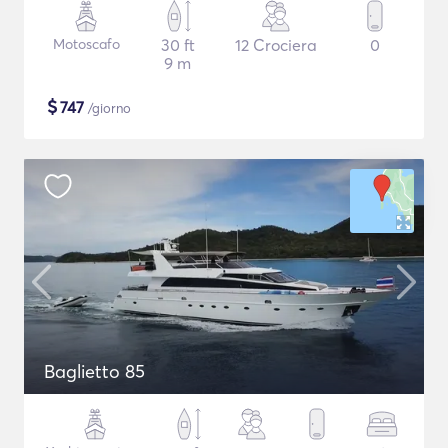
Motoscafo
30 ft
12 Crociera
0
9 m
$
747
/giorno
Baglietto 85