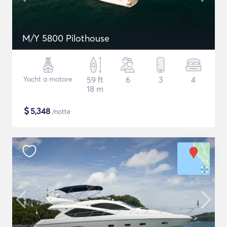
M/Y 5800 Pilothouse
Yacht a motore
59 ft
6
3
4
18 m
$
5,348
/notte