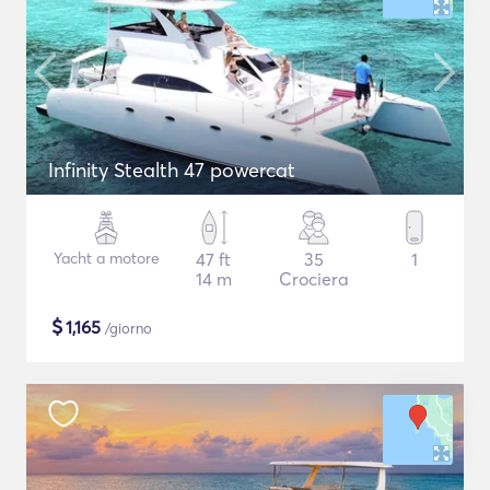
Infinity Stealth 47 powercat
Yacht a motore
47 ft
35
1
14 m
Crociera
$
1,165
/giorno