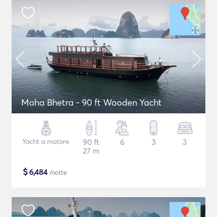
Maha Bhetra - 90 ft Wooden Yacht
Yacht a motore
90 ft
6
3
3
27 m
$
6,484
/notte