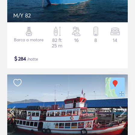
M/Y 82
Barca a motore
82 ft
16
8
14
25 m
$
284
/notte