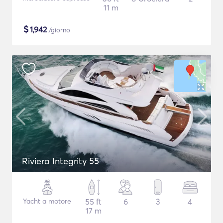
11 m
$
1,942
/giorno
Riviera Integrity 55
Yacht a motore
55 ft
6
3
4
17 m