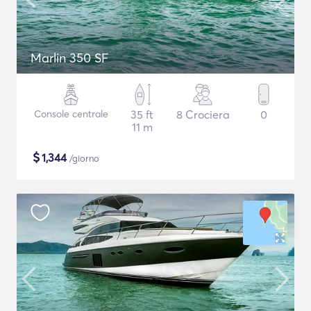
Marlin 350 SF
Console centrale
35 ft
8 Crociera
0
11 m
$
1,344
/giorno