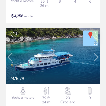
Yacht a motore
85 ft
8
4
6
26 m
$
4,258
/notte
M/B 79
Yacht a motore
79 ft
20
0
24 m
Crociera