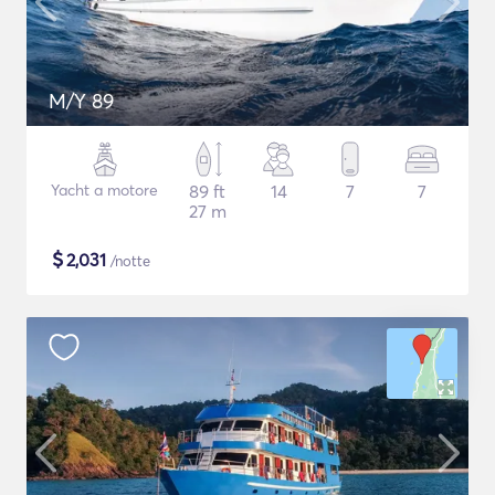
M/Y 89
Yacht a motore
89 ft
14
7
7
27 m
$
2,031
/notte