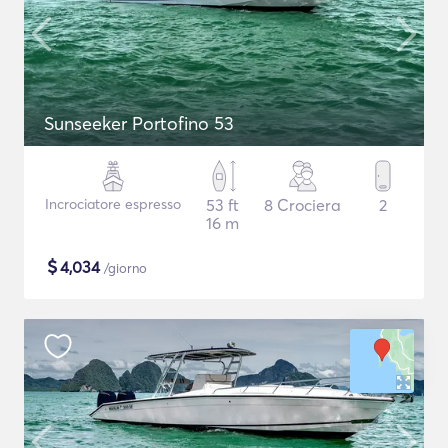
Sunseeker Portofino 53
Incrociatore espresso
53 ft
8 Crociera
2
16 m
$
4,034
/giorno