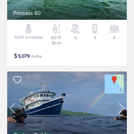
Princess 60
Yacht a motore
60 ft
6
3
4
18 m
$
5,079
/notte