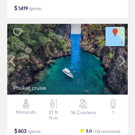
$
1,419
/giorno
Phuket cruise
Motoscafo
37 ft
16 Crociera
1
11 m
$
803
5.0
/giorno
(138
recensioni
)