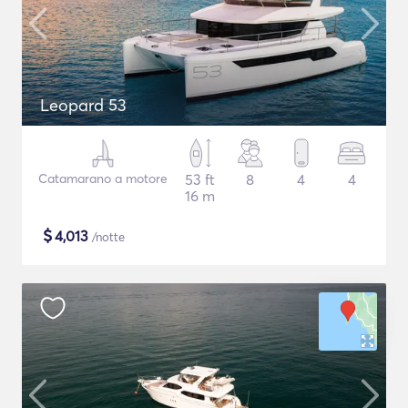
Leopard 53
Catamarano a motore
53 ft
8
4
4
16 m
$
4,013
/notte