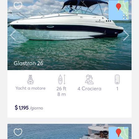
Glastron 26
Yacht a motore
26 ft
4 Crociera
1
8 m
$
1,195
/giorno