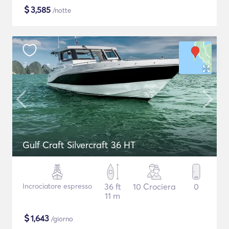
$
3,585
/notte
Gulf Craft Silvercraft 36 HT
Incrociatore espresso
36 ft
10 Crociera
0
11 m
$
1,643
/giorno