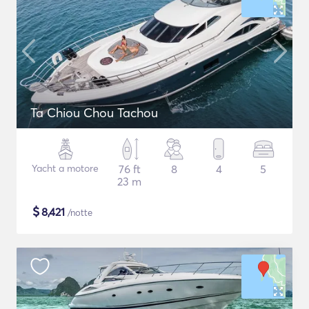
Ta Chiou Chou Tachou
Yacht a motore
76 ft
8
4
5
23 m
$
8,421
/notte