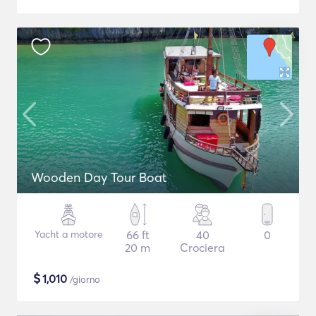
Wooden Day Tour Boat
Yacht a motore
66 ft
40
0
20 m
Crociera
$
1,010
/giorno