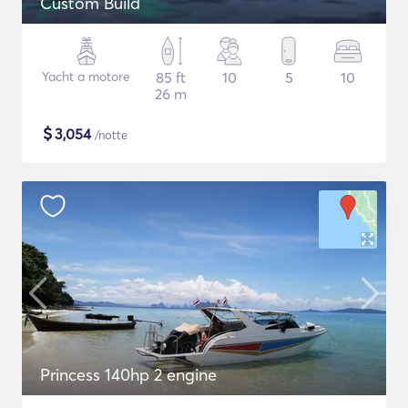
Custom Build
Yacht a motore
85 ft
10
5
10
26 m
$
3,054
/notte
Princess 140hp 2 engine