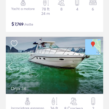
Yacht a motore
78 ft
8
4
6
24 m
$
7,769
/notte
Oryx 36
Incrociatore espresso
36 ft
8 Crociera
2