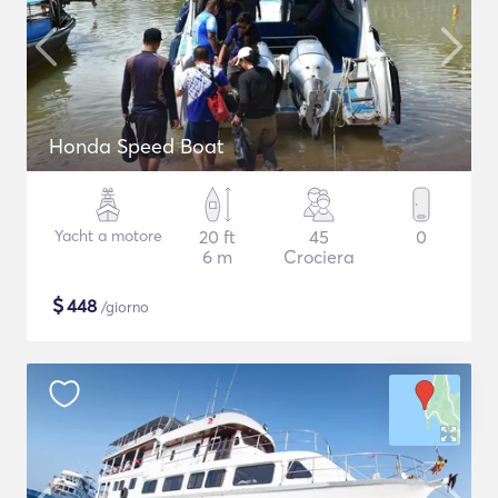
Honda Speed Boat
Yacht a motore
20 ft
45
0
6 m
Crociera
$
448
/giorno