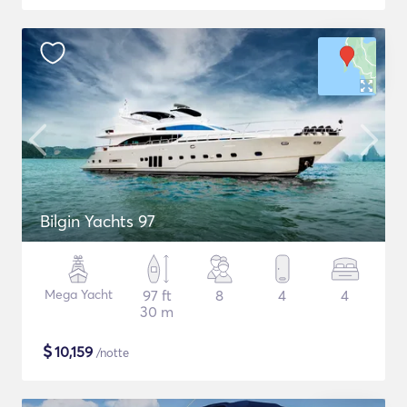
Bilgin Yachts 97
Mega Yacht
97 ft
8
4
4
30 m
$
10,159
/notte