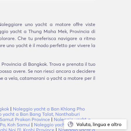
Noleggiare uno yacht a motore offre viste
leggio yacht a Thung Maha Mek, Provincia di
plorare. Che tu preferisca navigare a ritmo
are uno yacht è il modo perfetto per vivere la
Provincia di Bangkok. Trova e prenota il tuo
 possa avere. Se non riesci ancora a decidere
che a vela, catamarani o yacht a motore per il
ngkok
|
Noleggio yacht a Ban Khlong Pho
o yacht a Ban Bang Talat, Nonthaburi
 Samut Prakan Province
|
Noleggio yacht a
Valuta, lingua e altro
Po, Koh Samui
|
Noleggio yacht a Ban Chao
bi Noi (1), Krabi Province
|
Noleggio yacht a