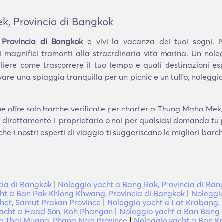
, Provincia di Bangkok
Provincia di Bangkok
e vivi la vacanza dei tuoi sogni. 
 magnifici tramonti alla straordinaria vita marina. Un no
gliere come trascorrere il tuo tempo e quali destinazioni es
rovare una spiaggia tranquilla per un picnic e un tuffo, noleggi
e offre solo barche verificate per charter a Thung Maha Mek, 
e direttamente il proprietario o noi per qualsiasi domanda tu
che i nostri esperti di viaggio ti suggeriscano le migliori bar
cia di Bangkok
|
Noleggio yacht a Bang Rak, Provincia di Ba
ht a Ban Pak Khlong Khwang, Provincia di Bangkok
|
Noleggi
het, Samut Prakan Province
|
Noleggio yacht a Lat Krabang,
yacht a Haad Son, Koh Phangan
|
Noleggio yacht a Ban Bang 
 a Thai Muang, Phang Nga Province
|
Noleggio yacht a Ban Kra