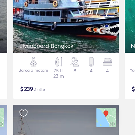
Liveaboard Bangkok
N
Barca a motore
75 ft
8
4
4
Ya
23 m
$
239
/notte