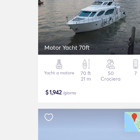
Motor Yacht 70ft
Yacht a motore
70 ft
50
7
21 m
Crociera
$
1,942
/giorno