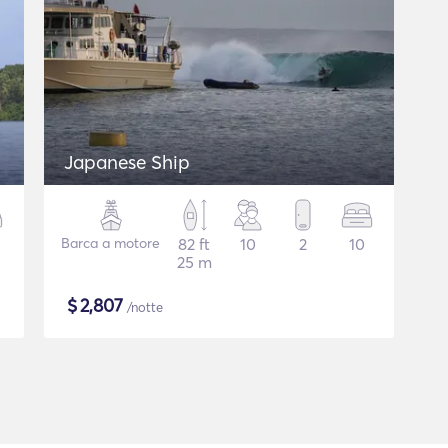
Japanese Ship
Barca a motore
82 ft
10
2
10
25 m
$
2,807
/notte