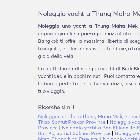
Noleggio yacht a Thung Maha Mek
Noleggia uno yacht a Thung Maha Mek, 
impareggiabili su paesaggi mozzafiato, dai
Bangkok ti offre la massima libertà di sce
tranquillo, esplorare nuovi porti e baie, o t
gioia della vela.
La piattaforma di noleggio yacht di BednBlu
yacht ideale in pochi minuti. Puoi contattar
la barca perfetta per le tue vacanze, lascia 
tuo viaggio.
Ricerche simili
Noleggio barche a Thung Maha Mek, Provin
Thao, Samut Prakan Province
|
Noleggio yac
Province
|
Noleggio yacht a Ban Khlong Ta K
Ban Ko, Samut Sakhon Province
|
Noleggio 
Nam, Phang Nga Province
|
Noleggio yacht