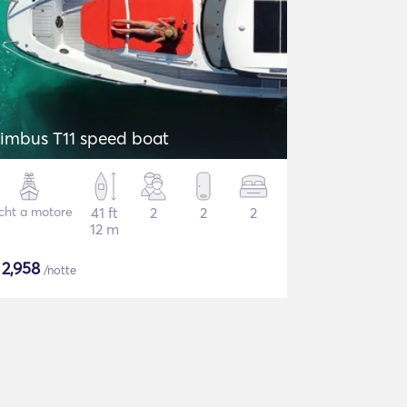
imbus T11 speed boat
cht a motore
41 ft
2
2
2
12 m
$
2,958
/notte