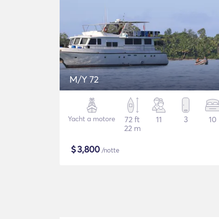
M/Y 72
Yacht a motore
72 ft
11
3
10
22 m
$
3,800
/notte