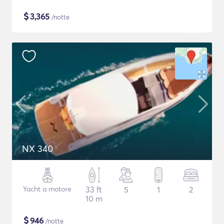
$
3,365
/notte
NX 340
Yacht a motore
33 ft
5
1
2
10 m
$
946
/notte