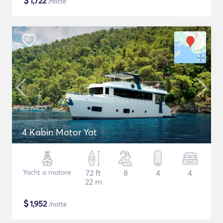
$
1,722
/notte
4 Kabin Motor Yat
Yacht a motore
72 ft
8
4
4
22 m
$
1,952
/notte