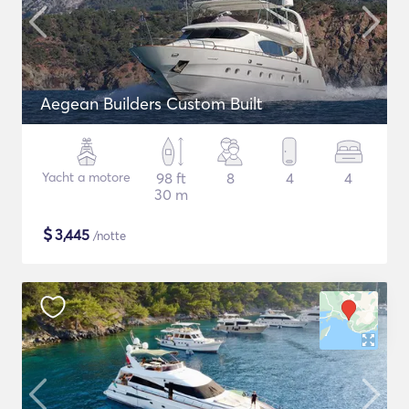
Aegean Builders Custom Built
Yacht a motore
98 ft
8
4
4
30 m
$
3,445
/notte