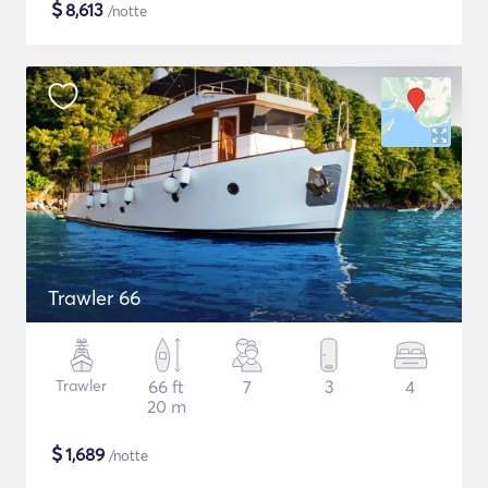
$
8,613
/notte
Trawler 66
Trawler
66 ft
7
3
4
20 m
$
1,689
/notte