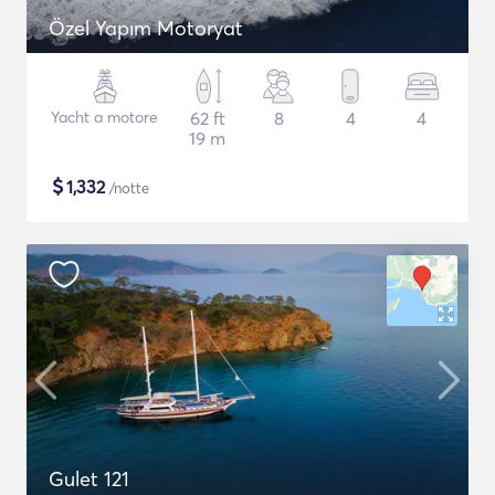
Özel Yapım Motoryat
Yacht a motore
62 ft
8
4
4
19 m
$
1,332
/notte
Gulet 121