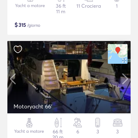
Yacht a motore
36 ft
11 Crociera
1
11 m
$
315
/giorno
Motoryacht 66'
Yacht a motore
66 ft
6
3
3
20 m