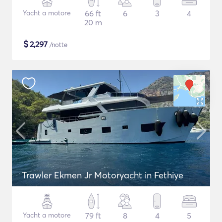
Yacht a motore
66 ft
6
3
4
20 m
$
2,297
/notte
Trawler Ekmen Jr Motoryacht in Fethiye
Yacht a motore
79 ft
8
4
5