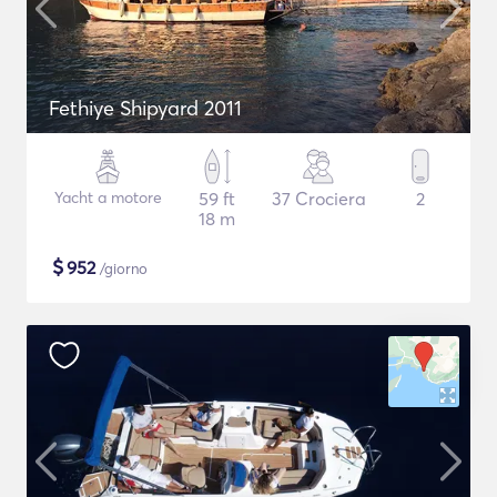
Fethiye Shipyard 2011
Yacht a motore
59 ft
37 Crociera
2
18 m
$
952
/giorno