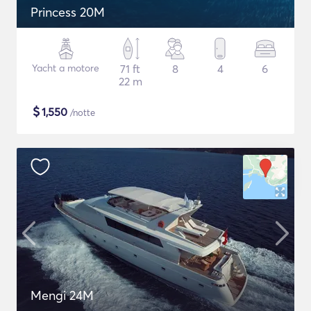
Princess 20M
Yacht a motore
71 ft
8
4
6
22 m
$
1,550
/notte
Mengi 24M