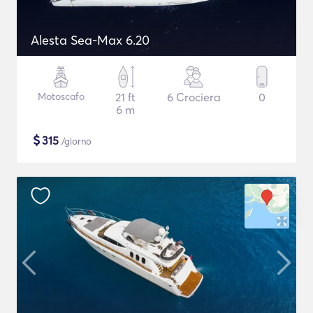
Alesta Sea-Max 6.20
Motoscafo
21 ft
6 Crociera
0
6 m
$
315
/giorno