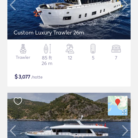
Custom Luxury Trawler 26m
Trawler
85 ft
12
5
7
26 m
$
3,077
/notte