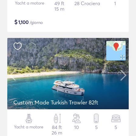
Yacht a motore
49 ft
28 Crociera
1
15 m
$
1,100
/giorno
Custom Made Turkish Trawler 82ft
Yacht a motore
84 ft
10
5
5
26 m