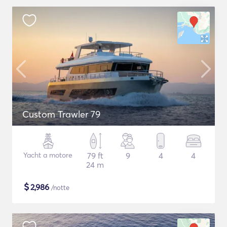
Custom Trawler 79
Yacht a motore
79 ft
9
4
4
24 m
$
2,986
/notte