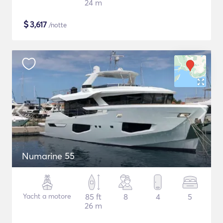
24 m
$
3,617
/notte
Numarine 55
Yacht a motore
85 ft
8
4
5
26 m