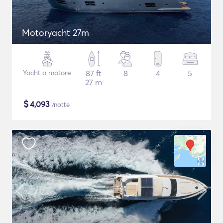
Motoryacht 27m
Yacht a motore
87 ft
8
4
5
27 m
$
4,093
/notte