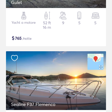
Gulet
Yacht a motore
52 ft
9
5
5
16 m
$
765
/notte
Sealine F37 Flemenco