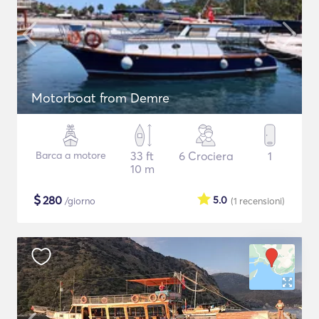
Motorboat from Demre
Barca a motore
33 ft
6 Crociera
1
10 m
$
280
5.0
/giorno
(1
recensioni
)