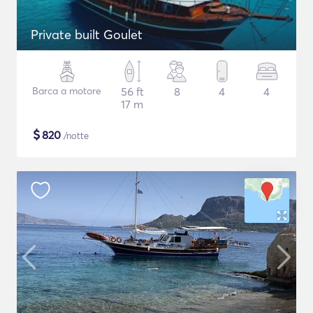
Private built Goulet
Barca a motore
56 ft
8
4
4
17 m
$
820
/notte