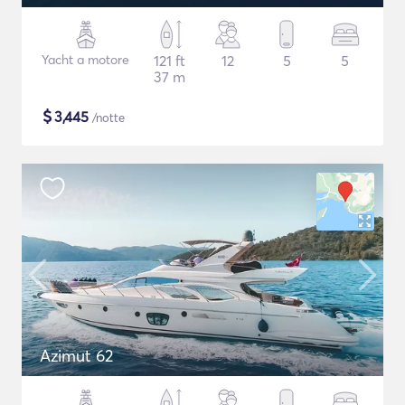
Yacht a motore
121 ft
12
5
5
37 m
$
3,445
/notte
Azimut 62