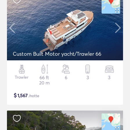
Custom Built Motor yacht/Trawler 66
Trawler
66 ft
6
3
3
20 m
$
1,567
/notte