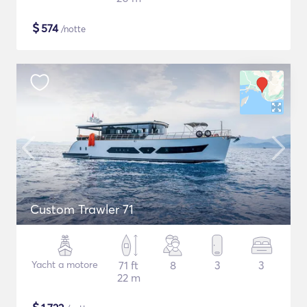
$
574
/notte
Custom Trawler 71
Yacht a motore
71 ft
8
3
3
22 m