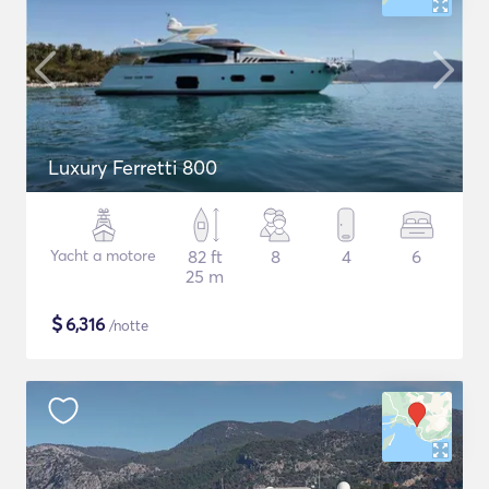
Luxury Ferretti 800
Yacht a motore
82 ft
8
4
6
25 m
$
6,316
/notte