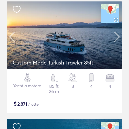
Custom Made Turkish Trawler 85ft
Yacht a motore
85 ft
8
4
4
26 m
$
2,871
/notte