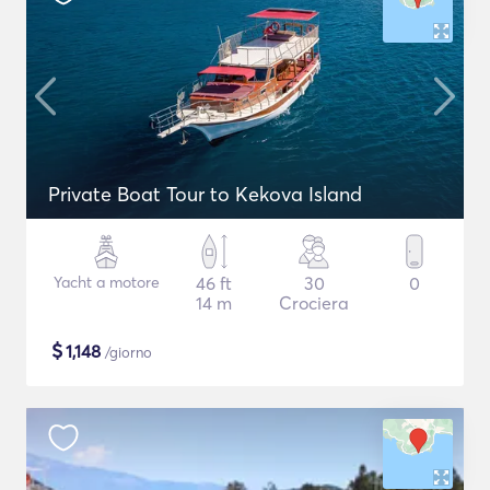
Private Boat Tour to Kekova Island
Yacht a motore
46 ft
30
0
14 m
Crociera
$
1,148
/giorno