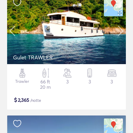
Gulet TRAWLER
Trawler
66 ft
3
3
3
20 m
$
2,365
/notte