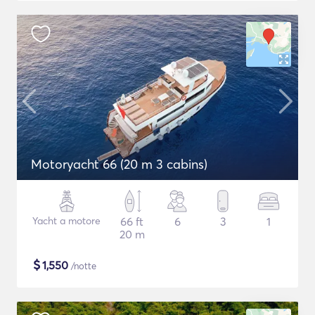
Motoryacht 66 (20 m 3 cabins)
Yacht a motore
66 ft
6
3
1
20 m
$
1,550
/notte