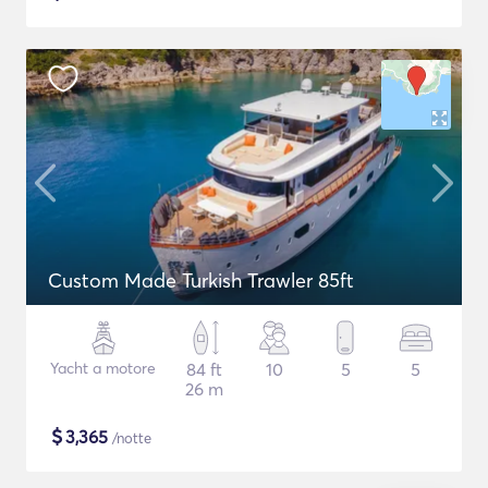
Custom Made Turkish Trawler 85ft
Yacht a motore
84 ft
10
5
5
26 m
$
3,365
/notte