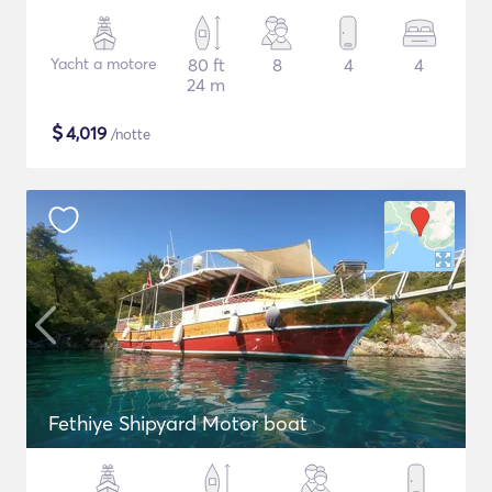
Yacht a motore
80 ft
8
4
4
24 m
$
4,019
/notte
Fethiye Shipyard Motor boat