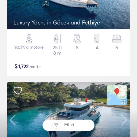
Luxury Yacht in Göcek and Fethiye
Yacht a motore
25 ft
8
4
6
8 m
$
1,722
/notte
Filtri