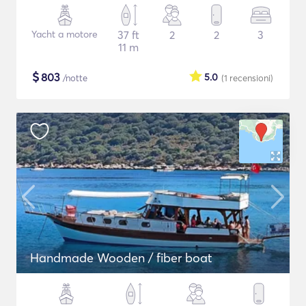
Yacht a motore
37 ft
2
2
3
11 m
$
803
5.0
/notte
(1
recensioni
)
Handmade Wooden / fiber boat