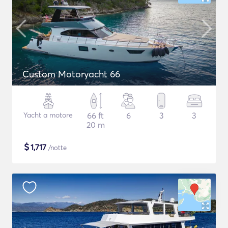
Custom Motoryacht 66
Yacht a motore
66 ft
6
3
3
20 m
$
1,717
/notte